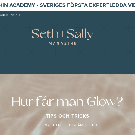
SKIN ACADEMY - SVERIGES FÖRSTA EXPERTLEDDA V
ONER - FRAKTFRITT
Hur får man Glow?
TIPS OCH TRICKS
GE NYTT LIV TILL GLÅMIG HUD