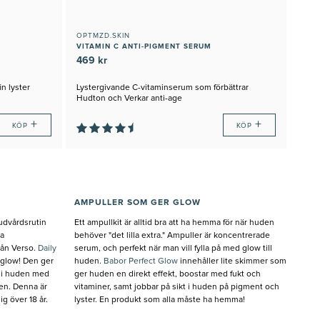
OPTMZD.SKIN
VITAMIN C ANTI-PIGMENT SERUM
469 kr
n lyster
Lystergivande C-vitaminserum som förbättrar
Hudton och Verkar anti-age
+
+
KÖP
KÖP
AMPULLER SOM GER GLOW
udvårdsrutin
Ett ampullkit är alltid bra att ha hemma för när huden
ta
behöver "det lilla extra." Ampuller är koncentrerade
rån Verso.
Daily
serum, och perfekt när man vill fylla på med glow till
 glow! Den ger
huden.
Babor Perfect Glow
innehåller lite skimmer som
t i huden med
ger huden en direkt effekt, boostar med fukt och
en. Denna är
vitaminer, samt jobbar på sikt i huden på pigment och
g över 18 år.
lyster. En produkt som alla måste ha hemma!