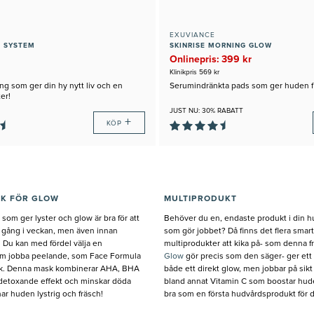
EXUVIANCE
L SYSTEM
SKINRISE MORNING GLOW
Onlinepris: 399 kr
Klinikpris 569 kr
ng som ger din hy nytt liv och en
Serumindränkta pads som ger huden fi
ter!
JUST NU: 30% RABATT
+
KÖP
K FÖR GLOW
MULTIPRODUKT
som ger lyster och glow är bra för att
Behöver du en, endaste produkt i din h
gång i veckan, men även innan
som gör jobbet? Då finns det flera smar
. Du kan med fördel välja en
multiprodukter att kika på- som denna f
m jobba peelande, som Face Formula
Glow
gör precis som den säger- ger ett
sk. Denna mask kombinerar AHA, BHA
både ett direkt glow, men jobbar på sik
 detoxande effekt och minskar döda
bland annat Vitamin C som boostar hud
ar huden lystrig och fräsch!
bra som en första hudvårdsprodukt för di