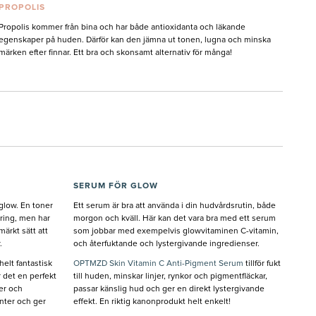
PROPOLIS
Propolis kommer från bina och har både antioxidanta och läkande
egenskaper på huden. Därför kan den jämna ut tonen, lugna och minska
märken efter finnar. Ett bra och skonsamt alternativ för många!
SERUM FÖR GLOW
 glow. En toner
Ett serum är bra att använda i din hudvårdsrutin, både
ring, men har
morgon och kväll. Här kan det vara bra med ett serum
ärkt sätt att
som jobbar med exempelvis glowvitaminen C-vitamin,
.
och återfuktande och lystergivande ingredienser.
helt fantastisk
OPTMZD Skin Vitamin C Anti-Pigment Serum
tillför fukt
 det en perfekt
till huden, minskar linjer, rynkor och pigmentfläckar,
er och
passar känslig hud och ger en direkt lystergivande
anter och ger
effekt. En riktig kanonprodukt helt enkelt!