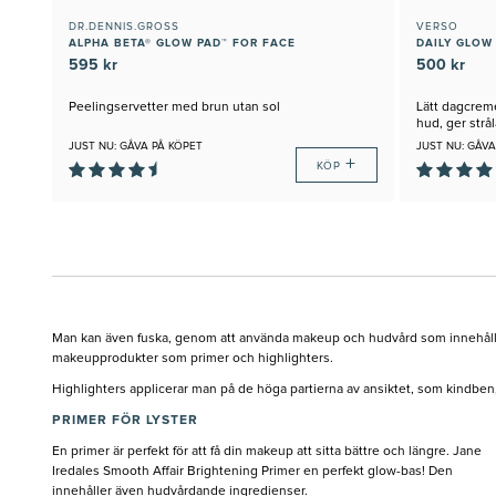
DR.DENNIS.GROSS
VERSO
ALPHA BETA® GLOW PAD™ FOR FACE
DAILY GLOW 
595 kr
500 kr
Peelingservetter med brun utan sol
Lätt dagcrem
hud, ger strå
JUST NU: GÅVA PÅ KÖPET
JUST NU: GÅVA
+
KÖP
Man kan även fuska, genom att använda makeup och hudvård som innehåller
makeupprodukter som primer och highlighters.
Highlighters applicerar man på de höga partierna av ansiktet, som kindben, 
PRIMER FÖR LYSTER
En primer är perfekt för att få din makeup att sitta bättre och längre. Jane
Iredales Smooth Affair Brightening Primer en perfekt glow-bas! Den
innehåller även hudvårdande ingredienser.