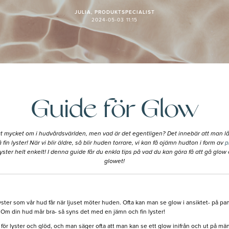
JULIA, PRODUKTSPECIALIST
2024-05-03 11:15
Guide för Glow
t mycket om i hudvårdsvärlden, men vad är det egentligen? Det innebär att man låte
lyster! När vi blir äldre, så blir huden torrare, vi kan få ojämn hudton i form av
p
ster helt enkelt! I denna guide får du enkla tips på vad du kan göra få att gå glow oc
glowet!
lyster som vår hud får när ljuset möter huden. Ofta kan man se glow i ansiktet- p
r. Om din hud mår bra- så syns det med en jämn och fin lyster!
 för lyster och glöd, och man säger ofta att man kan se ett glow inifrån och ut på 