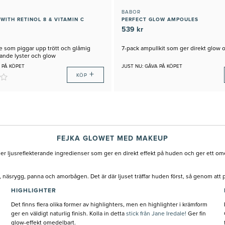
BABOR
WITH RETINOL 8 & VITAMIN C
PERFECT GLOW AMPOULES
539 kr
e som piggar upp trött och glåmig
7-pack ampullkit som ger direkt glow o
lande lyster och glow
 PÅ KÖPET
JUST NU: GÅVA PÅ KÖPET
+
KÖP
FEJKA GLOWET MED MAKEUP
 ljusreflekterande ingredienser som ger en direkt effekt på huden och ger ett ome
näsrygg, panna och amorbågen. Det är där ljuset träffar huden först, så genom att pl
HIGHLIGHTER
Det finns flera olika former av highlighters, men en highlighter i krämform
ger en väldigt naturlig finish. Kolla in detta
stick från Jane Iredale!
Ger fin
glow-effekt omedelbart.