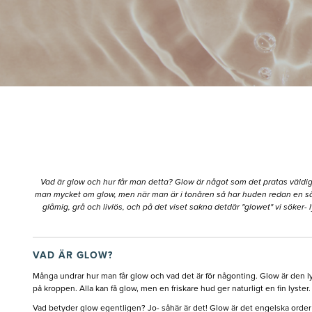
Vad är glow och hur får man detta? Glow är något som det pratas väldig
man mycket om glow, men när man är i tonåren så har huden redan en så fin 
glåmig, grå och livlös, och på det viset sakna detdär "glowet" vi söker- ly
VAD ÄR GLOW?
Många undrar hur man får glow och vad det är för någonting. Glow är den 
på kroppen. Alla kan få glow, men en friskare hud ger naturligt en fin lyste
Vad betyder glow egentligen? Jo- såhär är det! Glow är det engelska order