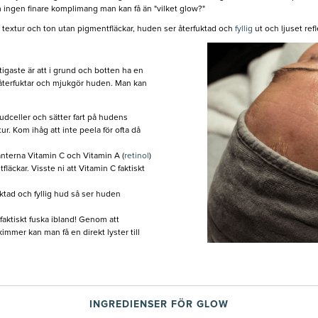
m ingen finare komplimang man kan få än "vilket glow?"
textur och ton utan pigmentfläckar, huden ser återfuktad och
fyllig
ut och ljuset ref
ktigaste är att i grund och botten ha en
 återfuktar och mjukgör huden. Man kan
celler och sätter fart på hudens
r. Kom ihåg att inte peela för ofta då
terna Vitamin C och Vitamin A (
retinol
)
läckar. Visste ni att Vitamin C faktiskt
ktad och fyllig hud så ser huden
 faktiskt fuska ibland! Genom att
mmer kan man få en direkt lyster till
INGREDIENSER FÖR GLOW