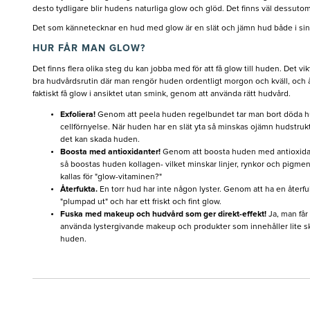
desto tydligare blir hudens naturliga glow och glöd. Det finns väl dessuto
Det som kännetecknar en hud med glow är en slät och jämn hud både i sin 
HUR FÅR MAN GLOW?
Det finns flera olika steg du kan jobba med för att få glow till huden. Det vi
bra hudvårdsrutin där man rengör huden ordentligt morgon och kväll, och
faktiskt få glow i ansiktet utan smink, genom att använda rätt hudvård.
Exfoliera!
Genom att peela huden regelbundet tar man bort döda hud
cellförnyelse. När huden har en slät yta så minskas ojämn hudstruktu
det kan skada huden.
Boosta med antioxidanter!
Genom att boosta huden med antioxidan
så boostas huden kollagen- vilket minskar linjer, rynkor och pigmentf
kallas för "glow-vitaminen?"
Återfukta.
En torr hud har inte någon lyster. Genom att ha en återfu
"plumpad ut" och har ett friskt och fint glow.
Fuska med makeup och hudvård som ger direkt-effekt!
Ja, man får
använda lystergivande makeup och produkter som innehåller lite ski
huden.