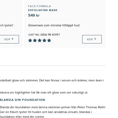
FACE.FORMULA
EXFOLIATING MASK
549 kr
ch lyster!
Glowmask som minskar tilltäppt hud
JUST NU: GÅVA PÅ KÖPET
+
+
KÖP
KÖP
delbart glow och skimmer. Det kan finnas i serum och krämer, men även i
acera sin highlighter här får man ett glow som ser naturligt ut.
BLANDA DIN FOUNDATION
Blanda din foundation med denna skimmer-primer från Peter Thomas Roth!
Ger en fräsch lyster till huden och kan anvädnas ensam, blandas i
foundation eller med din creme.