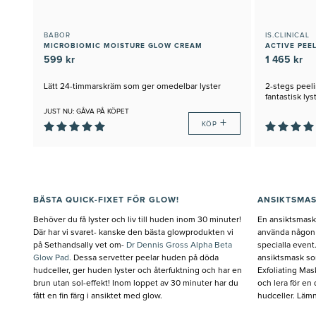
BABOR
IS.CLINICAL
MICROBIOMIC MOISTURE GLOW CREAM
ACTIVE PEE
599 kr
1 465 kr
Lätt 24-timmarskräm som ger omedelbar lyster
2-stegs peeli
fantastisk lys
JUST NU: GÅVA PÅ KÖPET
+
KÖP
BÄSTA QUICK-FIXET FÖR GLOW!
ANSIKTSMAS
Behöver du få lyster och liv till huden inom 30 minuter!
En ansiktsmask 
Där har vi svaret- kanske den bästa glowprodukten vi
använda någon 
på Sethandsally vet om-
Dr Dennis Gross Alpha Beta
specialla event
Glow Pad.
Dessa servetter peelar huden på döda
ansiktsmask so
hudceller, ger huden lyster och återfuktning och har en
Exfoliating Ma
brun utan sol-effekt! Inom loppet av 30 minuter har du
och lera för en
fått en fin färg i ansiktet med glow.
hudceller. Lämn