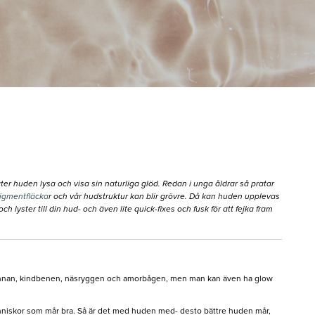
r huden lysa och visa sin naturliga glöd. Redan i unga åldrar så pratar
igmentfläcka
r och vår hudstruktur kan blir grövre. Då kan huden upplevas
h lyster till din hud- och även lite quick-fixes och fusk för att fejka fram
å pannan, kindbenen, näsryggen och amorbågen, men man kan även ha glow
människor som mår bra. Så är det med huden med- desto bättre huden mår,