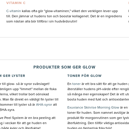
VITAMIN C
C-vitamin
kallas ofta gör "glow-vitaminen," vilket den verkligen lever upp
till. Den jämnar ut hudens ton och boostar kollagenet. Det är en ingrediens
som nästan alla bör tillföra i sin hudvårdsrutin!
PRODUKTER SOM GER GLOW
M GER LYSTER
TONER FÖR GLOW
ill glow- så är syror svårslaget!
En
toner
är ett bra sätt för att ge huden
ämligen upp "limmet" mellan de fiska
återställer hudens pH-värde efter rengö
erna, vilket trollar bort oönskad
så många mer egenskaper! Det är ett utm
 Man får direkt en väldigt fin lyster till
bosta huden med fukt och antioxidanter
kommer till lyster så är
AHA-syror
att
Exuviance Skinrise Morning Glow
är en 
 BHA-syra.
toner för huden. Som namnet avslöjar är
ive Peel System är en bra peeling att
produkt för morgonrutinen som ger lyst
g i veckan för att ge huden en
återfuktning. Den tillför viktiga antioxid
både kyler och återfuktar!
huden en fantastisk fräschör!