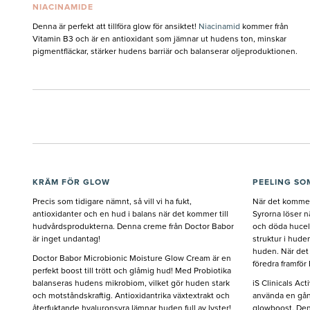
NIACINAMIDE
Denna är perfekt att tillföra glow för ansiktet!
Niacinamid
kommer från
Vitamin B3 och är en antioxidant som jämnar ut hudens ton, minskar
pigmentfläckar, stärker hudens barriär och balanserar oljeproduktionen.
KRÄM FÖR GLOW
PEELING SO
Precis som tidigare nämnt, så vill vi ha fukt,
När det kommer t
antioxidanter och en hud i balans när det kommer till
Syrorna löser n
hudvårdsprodukterna. Denna creme från Doctor Babor
och döda hucell
är inget undantag!
struktur i huden.
huden. När det 
Doctor Babor Microbionic Moisture Glow Cream är en
föredra framför
perfekt boost till trött och glåmig hud! Med Probiotika
balanseras hudens mikrobiom, vilket gör huden stark
iS Clinicals Act
och motståndskraftig. Antioxidantrika växtextrakt och
använda en gån
återfuktande hyaluronsyra lämnar huden full av lyster!
glowboost. Den 