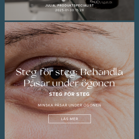
JULIA, PRODUKTSPECIALIST
2025-01-30 15:28
Steg för steg: Behandla
Påsar under ögonen
STEG FÖR STEG
MINSKA PÅSAR UNDER ÖGONEN
LÄS MER