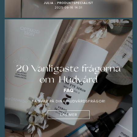
JULIA - PRODUKTSPECIALIST
2025-09-16 14:31
20 Vanligaste frågorna
om Hudvård
FAQ
FÅ SVAR PÅ DINA HUDVÅRDSFRÅGOR!
LÄS MER