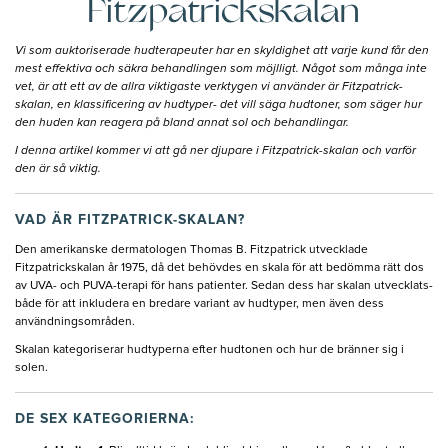
Fitzpatrickskalan
Vi som auktoriserade hudterapeuter har en skyldighet att varje kund får den
mest effektiva och säkra behandlingen som möjlligt. Något som många inte
vet, är att ett av de allra viktigaste verktygen vi använder är Fitzpatrick-
skalan, en klassificering av hudtyper- det vill säga hudtoner, som säger hur
den huden kan reagera på bland annat sol och behandlingar.
I denna artikel kommer vi att gå ner djupare i Fitzpatrick-skalan och varför
den är så viktig.
VAD ÄR FITZPATRICK-SKALAN?
Den amerikanske dermatologen Thomas B. Fitzpatrick utvecklade
Fitzpatrickskalan år 1975, då det behövdes en skala för att bedömma rätt dos
av UVA- och PUVA-terapi för hans patienter. Sedan dess har skalan utvecklats-
både för att inkludera en bredare variant av hudtyper, men även dess
användningsområden.
Skalan kategoriserar hudtyperna efter hudtonen och hur de bränner sig i
solen.
DE SEX KATEGORIERNA: