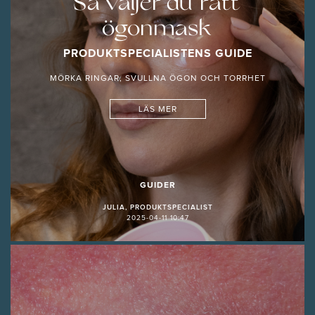
Så väljer du rätt
ögonmask
PRODUKTSPECIALISTENS GUIDE
MÖRKA RINGAR, SVULLNA ÖGON OCH TORRHET
LÄS MER
GUIDER
JULIA, PRODUKTSPECIALIST
2025-04-11 10:47