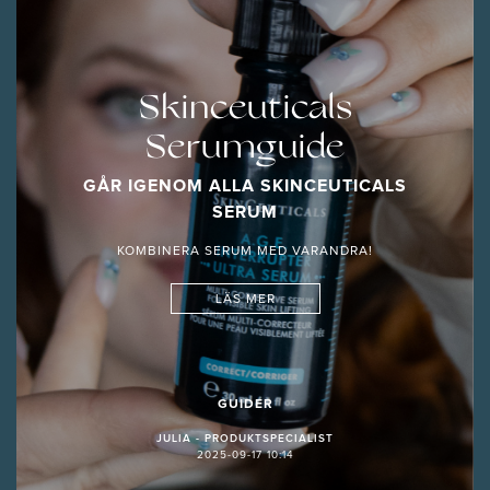
Skinceuticals
Serumguide
GÅR IGENOM ALLA SKINCEUTICALS
SERUM
KOMBINERA SERUM MED VARANDRA!
LÄS MER
GUIDER
JULIA - PRODUKTSPECIALIST
2025-09-17 10:14