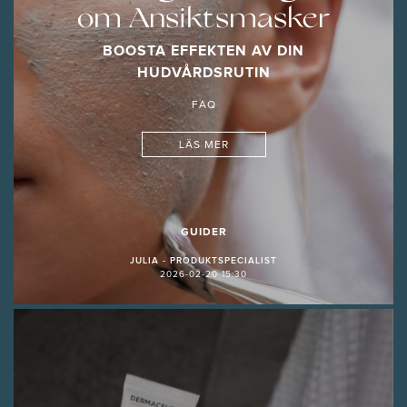
om Ansiktsmasker
BOOSTA EFFEKTEN AV DIN
HUDVÅRDSRUTIN
FAQ
LÄS MER
GUIDER
JULIA - PRODUKTSPECIALIST
2026-02-20 15:30