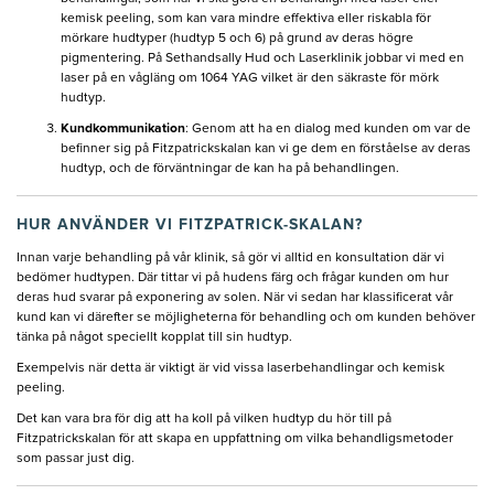
kemisk peeling, som kan vara mindre effektiva eller riskabla för
mörkare hudtyper (hudtyp 5 och 6) på grund av deras högre
pigmentering. På Sethandsally Hud och Laserklinik jobbar vi med en
laser på en vågläng om 1064 YAG vilket är den säkraste för mörk
hudtyp.
Kundkommunikation
: Genom att ha en dialog med kunden om var de
befinner sig på Fitzpatrickskalan kan vi ge dem en förståelse av deras
hudtyp, och de förväntningar de kan ha på behandlingen.
HUR ANVÄNDER VI FITZPATRICK-SKALAN?
Innan varje behandling på vår klinik, så gör vi alltid en konsultation där vi
bedömer hudtypen. Där tittar vi på hudens färg och frågar kunden om hur
deras hud svarar på exponering av solen. När vi sedan har klassificerat vår
kund kan vi därefter se möjligheterna för behandling och om kunden behöver
tänka på något speciellt kopplat till sin hudtyp.
Exempelvis när detta är viktigt är vid vissa laserbehandlingar och kemisk
peeling.
Det kan vara bra för dig att ha koll på vilken hudtyp du hör till på
Fitzpatrickskalan för att skapa en uppfattning om vilka behandligsmetoder
som passar just dig.