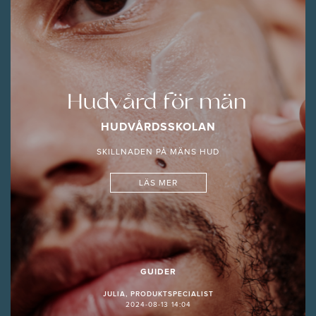
Hudvård för män
HUDVÅRDSSKOLAN
SKILLNADEN PÅ MÄNS HUD
LÄS MER
GUIDER
JULIA, PRODUKTSPECIALIST
2024-08-13 14:04