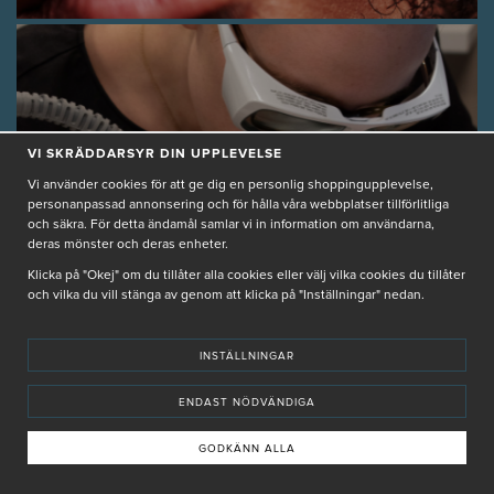
VI SKRÄDDARSYR DIN UPPLEVELSE
Vi använder cookies för att ge dig en personlig shoppingupplevelse,
Behandla huden med
personanpassad annonsering och för hålla våra webbplatser tillförlitliga
och säkra. För detta ändamål samlar vi in information om användarna,
Laser
deras mönster och deras enheter.
Klicka på "Okej" om du tillåter alla cookies eller välj vilka cookies du tillåter
GUIDE
och vilka du vill stänga av genom att klicka på "Inställningar" nedan.
ALLT DU BEHÖVER VETA OM LASER
INSTÄLLNINGAR
LÄS MER
ENDAST NÖDVÄNDIGA
GODKÄNN ALLA
GUIDER