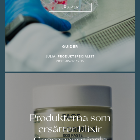
LÄS MER
GUIDER
JULIA, PRODUKTSPECIALIST
2025-05-12 12:15
Produkterna som
ersätter Elixir