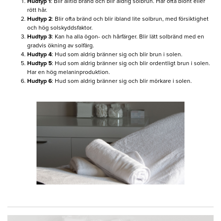
Hudtyp 1
: Blir alltid bränd och blir aldrig solbrun. Har ofta blont eller
rött hår.
Hudtyp 2
: Blir ofta bränd och blir ibland lite solbrun, med försiktighet
och hög solskyddsfaktor.
Hudtyp 3
: Kan ha alla ögon- och hårfärger. Blir lätt solbränd med en
gradvis ökning av solfärg.
Hudtyp 4
: Hud som aldrig bränner sig och blir brun i solen.
Hudtyp 5
: Hud som aldrig bränner sig och blir ordentligt brun i solen.
Har en hög melaninproduktion.
Hudtyp 6
: Hud som aldrig bränner sig och blir mörkare i solen.