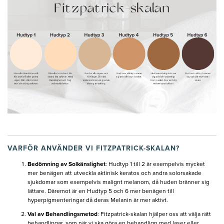
VARFÖR ANVÄNDER VI FITZPATRICK-SKALAN?
Bedömning av Solkänslighet
: Hudtyp 1 till 2 är exempelvis mycket
mer benägen att utveckla aktinisk keratos och andra solorsakade
sjukdomar som exempelvis malignt melanom, då huden bränner sig
lättare. Däremot är en Hudtyp 5 och 6 mer benägen till
hyperpigmenteringar då deras Melanin är mer aktivt.
Val av Behandlingsmetod
: Fitzpatrick-skalan hjälper oss att välja rätt
behandlingar, som när vi ska göra en behandlign med laser eller