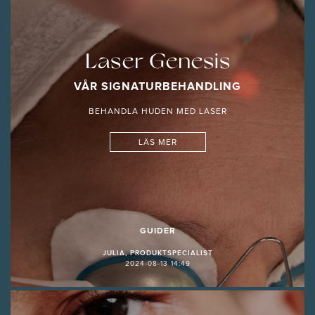
Laser Genesis
VÅR SIGNATURBEHANDLING
BEHANDLA HUDEN MED LASER
LÄS MER
GUIDER
JULIA, PRODUKTSPECIALIST
2024-08-13 14:49