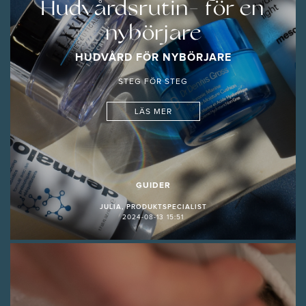
Hudvårdsrutin- för en
nybörjare
HUDVÅRD FÖR NYBÖRJARE
STEG FÖR STEG
LÄS MER
GUIDER
JULIA, PRODUKTSPECIALIST
2024-08-13 15:51