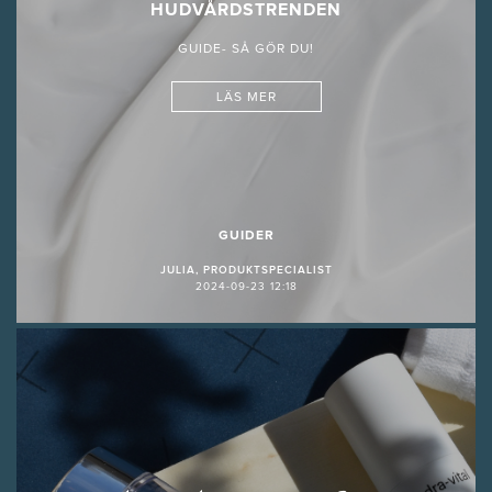
HUDVÅRDSTRENDEN
GUIDE- SÅ GÖR DU!
LÄS MER
GUIDER
JULIA, PRODUKTSPECIALIST
2024-09-23 12:18