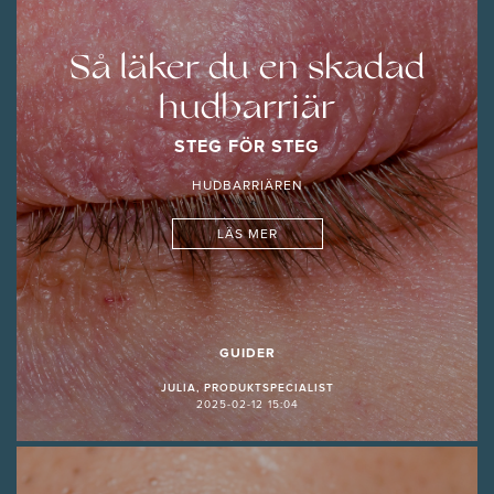
Så läker du en skadad
hudbarriär
STEG FÖR STEG
HUDBARRIÄREN
LÄS MER
GUIDER
JULIA, PRODUKTSPECIALIST
2025-02-12 15:04