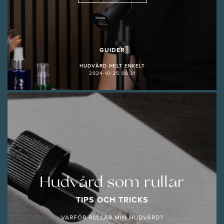
GUIDER
HUDVÅRD HELT ENKELT
2024-10-25 08:31
Hudvård som rullar
TIPS OCH TRICKS
VARFÖR RULLAR MIN HUDVÅRD?