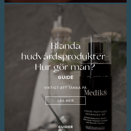
Blanda
hudvårdsprodukter-
Hur gör man?
GUIDE
VIKTIGT ATT TÄNKA PÅ
LÄS MER
GUIDER