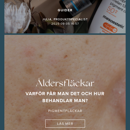
GUIDER
JULIA, PRODUKTSPECIALIST
2025-09-05 16:57
Åldersfläckar
VARFÖR FÅR MAN DET OCH HUR
BEHANDLAR MAN?
PIGMENTFLÄCKAR
LÄS MER