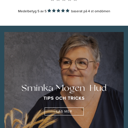
Medelbetyg 5
av
5
baserat på
4
st omdömen
Sminka Mogen Hud
TIPS OCH TRICKS
LÄS MER