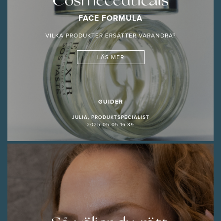
Cosmeceuticals
FACE FORMULA
VILKA PRODUKTER ERSÄTTER VARANDRA?
LÄS MER
GUIDER
JULIA, PRODUKTSPECIALIST
2025-05-05 16:39