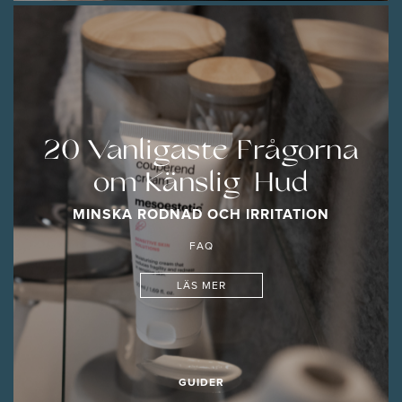
20 Vanligaste Frågorna
om Känslig Hud
MINSKA RODNAD OCH IRRITATION
FAQ
LÄS MER
GUIDER