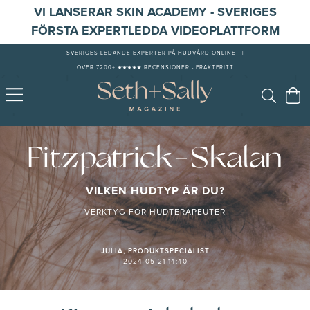
VI LANSERAR SKIN ACADEMY - SVERIGES
FÖRSTA EXPERTLEDDA VIDEOPLATTFORM
SVERIGES LEDANDE EXPERTER PÅ HUDVÅRD ONLINE
|
ÖVER 7200+ ★★★★★ RECENSIONER - FRAKTFRITT
Fitzpatrick-Skalan
VILKEN HUDTYP ÄR DU?
VERKTYG FÖR HUDTERAPEUTER
JULIA, PRODUKTSPECIALIST
2024-05-21 14:40