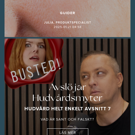
GUIDER
JULIA, PRODUKTSPECIALIST
2025-01-21 08:58
Avslöjar
Hudvårdsmyter
HUDVÅRD HELT ENKELT AVSNITT 7
VAD ÄR SANT OCH FALSKT?
LÄS MER