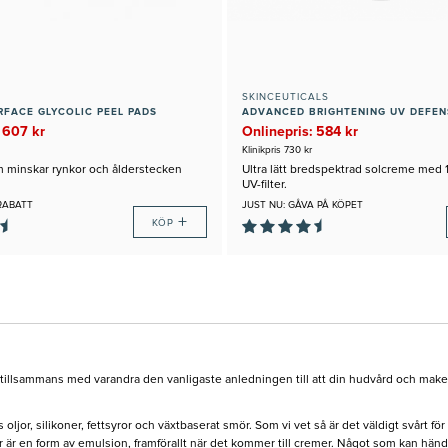
SKINCEUTICALS
FACE GLYCOLIC PEEL PADS
 607 kr
Onlinepris: 584 kr
Klinikpris 730 kr
 minskar rynkor och ålderstecken
Ultra lätt bredspektrad solcreme med
UV-filter.
RABATT
JUST NU: GÅVA PÅ KÖPET
+
KÖP
ar tillsammans med varandra den vanligaste anledningen till att din hudvård och make
jor, silikoner, fettsyror och växtbaserat smör. Som vi vet så är det väldigt svårt f
r är en form av emulsion, framförallt när det kommer till cremer. Något som kan hända