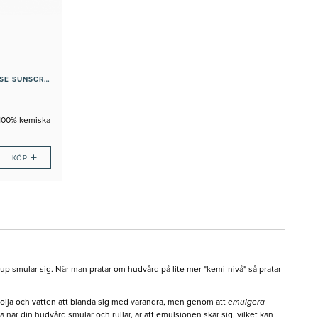
ADVANCED BRIGHTENING UV DEFENSE SUNSCREEN SPF50
 100% kemiska
+
KÖP
up smular sig. När man pratar om hudvård på lite mer "kemi-nivå" så pratar
ör olja och vatten att blanda sig med varandra, men genom att
emulgera
 när din hudvård smular och rullar, är att emulsionen skär sig, vilket kan