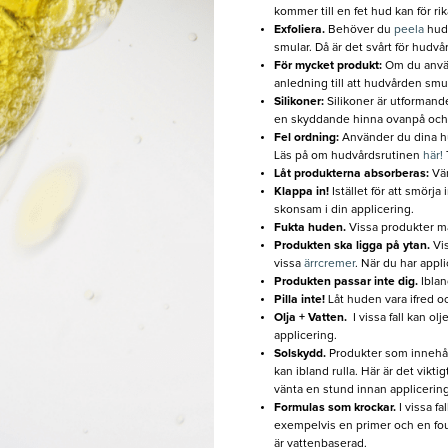
kommer till en fet hud kan för ri
Exfoliera.
Behöver du
peela
hude
smular. Då är det svårt för hudv
För mycket produkt:
Om du använ
anledning till att hudvården smu
Silikoner:
Silikoner är utformande
en skyddande hinna ovanpå och ge 
Fel ordning:
Använder du dina hud
Läs på om hudvårdsrutinen
här!
Låt produkterna absorberas:
Vä
Klappa in!
Istället för att smörj
skonsam i din applicering.
Fukta huden.
Vissa produkter må
Produkten ska ligga på ytan.
Vi
vissa
ärrcremer
.
När du har appli
Produkten passar inte dig.
Iblan
Pilla inte!
Låt huden vara ifred oc
Olja + Vatten.
I vissa fall kan 
applicering.
Solskydd.
Produkter som innehål
kan ibland rulla. Här är det vikt
vänta en stund innan applicerin
Formulas som krockar.
I vissa f
exempelvis en primer och en fou
är vattenbaserad.