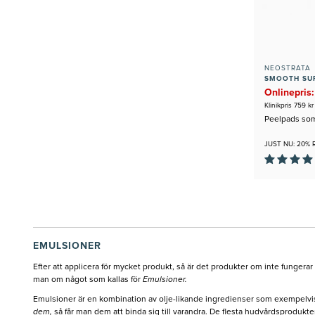
NEOSTRATA
SMOOTH SUR
Onlinepris:
Klinikpris 759 kr
Peelpads som
JUST NU: 20% 
EMULSIONER
Efter att applicera för mycket produkt, så är det produkter om inte funger
man om något som kallas för
Emulsioner.
Emulsioner är en kombination av olje-likande ingredienser som exempelvis ol
dem,
så får man dem att binda sig till varandra. De flesta hudvårdsprodukte