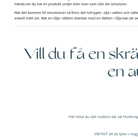
hända om du har en produkt under eller över som stör din emulsion.
När det kommer till emulsioner så finns det två typer- olja i vatten och vatt
enkelt tvärt om. När en Olja i Vatten blandas med en Vatten i Olja kan de s
Vill du få en sk
en a
Här hittar du vårt hudtest där vår Hudter
VIKTIGT att du fyller i no