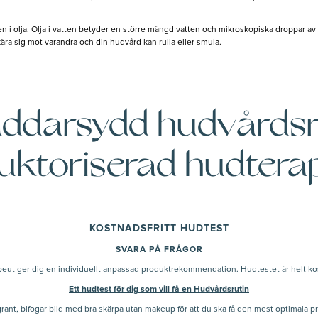
en i olja. Olja i vatten betyder en större mängd vatten och mikroskopiska droppar av e
kära sig mot varandra och din hudvård kan rulla eller smula.
räddarsydd hudvårdsr
uktoriserad hudtera
KOSTNADSFRITT HUDTEST
SVARA PÅ FRÅGOR
apeut ger dig en individuellt anpassad produktrekommendation. Hudtestet är helt kost
Ett hudtest för dig som vill få en Hudvårdsrutin
ggrant, bifogar bild med bra skärpa utan makeup för att du ska få den mest optima