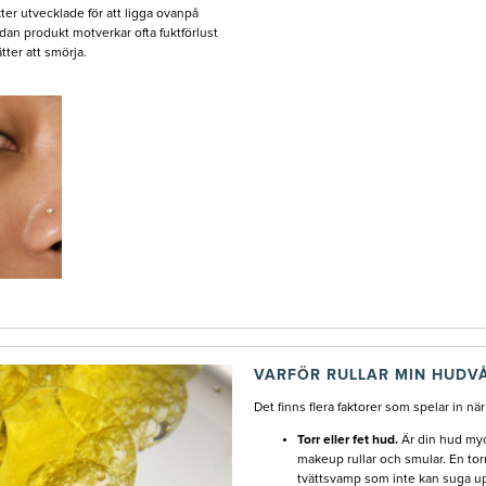
ter utvecklade för att ligga ovanpå
dan produkt motverkar ofta fuktförlust
ter att smörja.
VARFÖR RULLAR MIN HUDV
Det finns flera faktorer som spelar in nä
Torr eller fet hud.
Är din hud myc
makeup rullar och smular. En tor
tvättsvamp som inte kan suga up