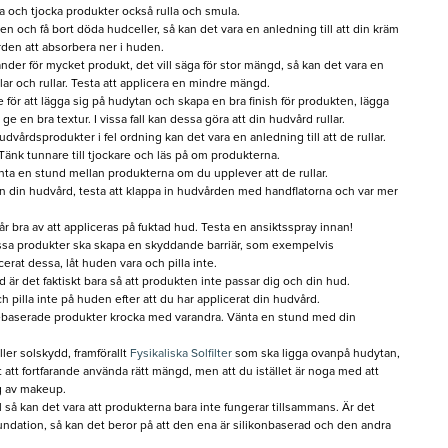
ka och tjocka produkter också rulla och smula.
n och få bort döda hudceller, så kan det vara en anledning till att din kräm
ården att absorbera ner i huden.
der för mycket produkt, det vill säga för stor mängd, så kan det vara en
lar och rullar. Testa att applicera en mindre mängd.
 för att lägga sig på hudytan och skapa en bra finish för produkten, lägga
en bra textur. I vissa fall kan dessa göra att din hudvård rullar.
vårdsprodukter i fel ordning kan det vara en anledning till att de rullar.
Tänk tunnare till tjockare och läs på om produkterna.
nta en stund mellan produkterna om du upplever att de rullar.
a in din hudvård, testa att klappa in hudvården med handflatorna och var mer
r bra av att appliceras på fuktad hud. Testa en ansiktsspray innan!
ssa produkter ska skapa en skyddande barriär, som exempelvis
cerat dessa, låt huden vara och pilla inte.
d är det faktiskt bara så att produkten inte passar dig och din hud.
h pilla inte på huden efter att du har applicerat din hudvård.
oljebaserade produkter krocka med varandra. Vänta en stund med din
ler solskydd, framförallt
Fysikaliska Solfilter
som ska ligga ovanpå hudytan,
igt att fortfarande använda rätt mängd, men att du istället är noga med att
g av makeup.
all så kan det vara att produkterna bara inte fungerar tillsammans. Är det
ndation, så kan det beror på att den ena är silikonbaserad och den andra