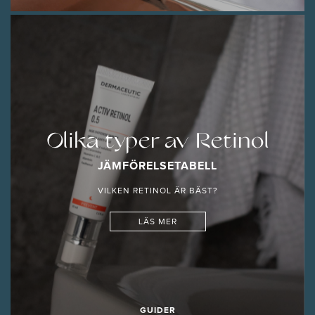
Olika typer av Retinol
JÄMFÖRELSETABELL
VILKEN RETINOL ÄR BÄST?
LÄS MER
GUIDER