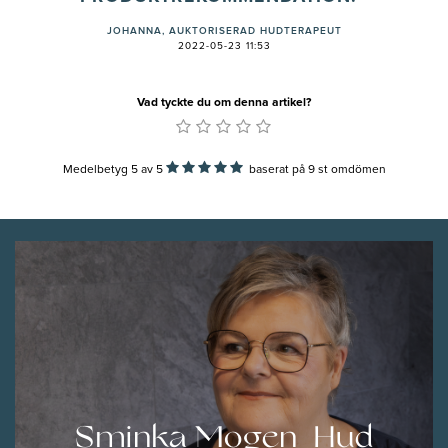
JOHANNA, AUKTORISERAD HUDTERAPEUT
2022-05-23 11:53
Vad tyckte du om denna artikel?
Medelbetyg 5
av
5
baserat på
9
st omdömen
Sminka Mogen Hud