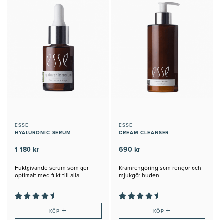
ESSE
ESSE
HYALURONIC SERUM
CREAM CLEANSER
1 180 kr
690 kr
Fuktgivande serum som ger
Krämrengöring som rengör och
optimalt med fukt till alla
mjukgör huden
hudtyper
+
+
KÖP
KÖP