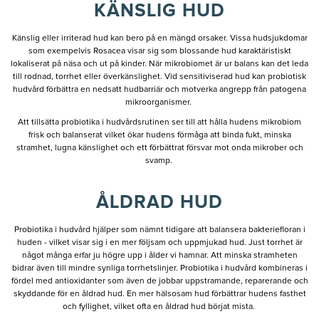
KÄNSLIG HUD
Känslig eller irriterad hud kan bero på en mängd orsaker. Vissa hudsjukdomar
som exempelvis Rosacea visar sig som blossande hud karaktäristiskt
lokaliserat på näsa och ut på kinder. När mikrobiomet är ur balans kan det leda
till rodnad, torrhet eller överkänslighet. Vid sensitiviserad hud kan probiotisk
hudvård förbättra en nedsatt hudbarriär och motverka angrepp från patogena
mikroorganismer.
Att tillsätta probiotika i hudvårdsrutinen ser till att hålla hudens mikrobiom
frisk och balanserat vilket ökar hudens förmåga att binda fukt, minska
stramhet, lugna känslighet och ett förbättrat försvar mot onda mikrober och
svamp.
ÅLDRAD HUD
Probiotika i hudvård hjälper som nämnt tidigare att balansera bakteriefloran i
huden - vilket visar sig i en mer följsam och uppmjukad hud. Just torrhet är
något många erfar ju högre upp i ålder vi hamnar. Att minska stramheten
bidrar även till mindre synliga torrhetslinjer. Probiotika i hudvård kombineras i
fördel med antioxidanter som även de jobbar uppstramande, reparerande och
skyddande för en åldrad hud. En mer hälsosam hud förbättrar hudens fasthet
och fyllighet, vilket ofta en åldrad hud börjat mista.