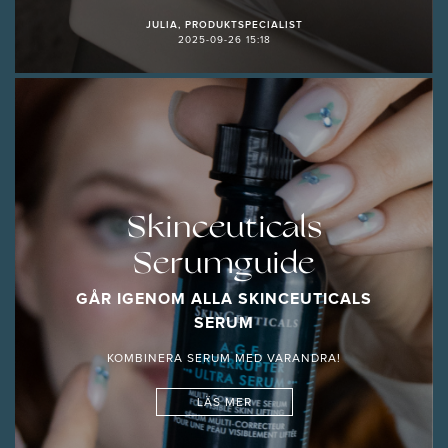
JULIA, PRODUKTSPECIALIST
2025-09-26 15:18
Skinceuticals
Serumguide
GÅR IGENOM ALLA SKINCEUTICALS
SERUM
KOMBINERA SERUM MED VARANDRA!
LÄS MER