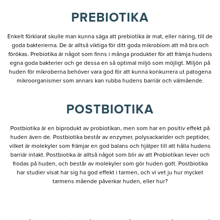
PREBIOTIKA
Enkelt förklarat skulle man kunna säga att prebiotika är mat, eller näring, till de
goda bakterierna. De är alltså viktiga för ditt goda mikrobiom att må bra och
förökas. Prebiotika är något som finns i många produkter för att främja hudens
egna goda bakterier och ge dessa en så optimal miljö som möjligt. Miljön på
huden för mikroberna behöver vara god för att kunna konkurrera ut patogena
mikroorganismer som annars kan rubba hudens barriär och välmående.
POSTBIOTIKA
Postbiotika är en biprodukt av probiotikan, men som har en positiv effekt på
huden även de. Postbiotika består av enzymer, polysackarider och peptider,
vilket är molekyler som främjar en god balans och hjälper till att hålla hudens
barriär intakt. Postbiotika är alltså något som blir av att Probiotikan lever och
frodas på huden, och består av molekyler som gör huden gott. Postbiotika
har studier visat har sig ha god effekt i tarmen, och vi vet ju hur mycket
tarmens mående påverkar huden, eller hur?