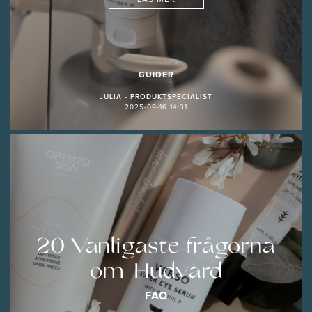
LÄS MER
GUIDER
JULIA - PRODUKTSPECIALIST
2025-09-16 14:31
20 Vanligaste frågorna
om Hudvård
FAQ