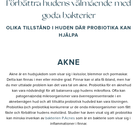
Förbättra hudens välmående med
goda bakterier
OLIKA TILLSTÅND I HUDEN DÄR PROBIOTIKA KAN
HJÄLPA
AKNE
Akne är en hudsjukdom som visar sig i kvisslor, blemmor och pormaskar.
Detta kan finnas i mer eller mindre grad. Finnar kan vi alla få ibland, men har
du mer uttalade problem kan det vara tal om akne. Probiotika för en aknehud
kan vara nödvändigt för att balansera upp hudens mikroflora. Ofta kan
patogena(onda) mikroorganismer vara överreppresenterade i en
aknebenägen hud och att tillsätta probiotisk hudvård kan vara lösningen.
Probiotika (och prebiotika) konkurrerar ur de onda mikroorganismer som fått
fäste och förbättrar hudens motstånd. Studier har även visat sig att probiotika
kan minska inverkan av
bakterien P.Acnes
som är en bakterie som visar sig i
inflammationer i finnar.