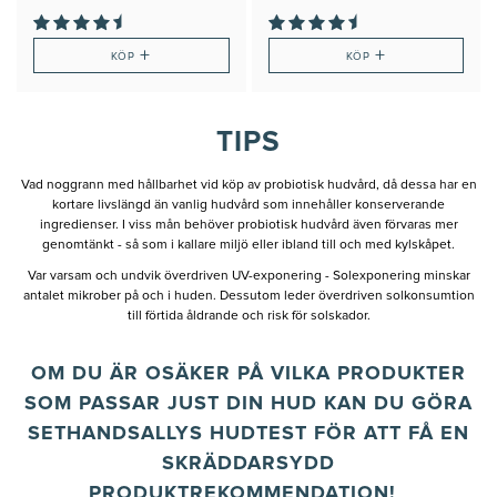
+
+
KÖP
KÖP
TIPS
Vad noggrann med hållbarhet vid köp av probiotisk hudvård, då dessa har en
kortare livslängd än vanlig hudvård som innehåller konserverande
ingredienser. I viss mån behöver probiotisk hudvård även förvaras mer
genomtänkt - så som i kallare miljö eller ibland till och med kylskåpet.
Var varsam och undvik överdriven UV-exponering - Solexponering minskar
antalet mikrober på och i huden. Dessutom leder överdriven solkonsumtion
till förtida åldrande och risk för solskador.
OM DU ÄR OSÄKER PÅ VILKA PRODUKTER
SOM PASSAR JUST DIN HUD KAN DU GÖRA
SETHANDSALLYS HUDTEST FÖR ATT FÅ EN
SKRÄDDARSYDD
PRODUKTREKOMMENDATION!