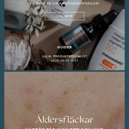
FÅ SVAR PÅ DINA HUDVÅRDSFRÅGOR!
LÄS MER
GUIDER
JULIA, PRODUKTSPECIALIST
2025-09-05 16:57
Åldersfläckar