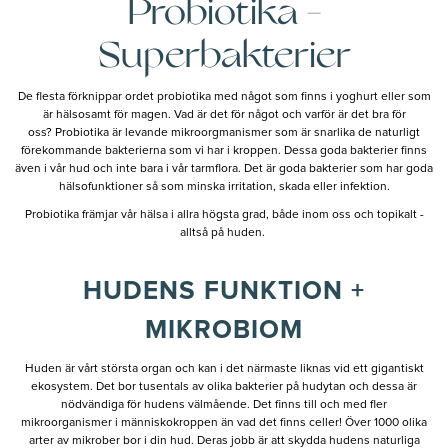
Probiotika -
Superbakterier
De flesta förknippar ordet probiotika med något som finns i yoghurt eller som
är hälsosamt för magen. Vad är det för något och varför är det bra för
oss? Probiotika är levande mikroorgmanismer som är snarlika de naturligt
förekommande bakterierna som vi har i kroppen. Dessa goda bakterier finns
även i vår hud och inte bara i vår tarmflora. Det är goda bakterier som har goda
hälsofunktioner så som minska irritation, skada eller infektion.
Probiotika främjar vår hälsa i allra högsta grad, både inom oss och topikalt -
alltså på huden.
HUDENS FUNKTION +
MIKROBIOM
Huden är vårt största organ och kan i det närmaste liknas vid ett gigantiskt
ekosystem. Det bor tusentals av olika bakterier på hudytan och dessa är
nödvändiga för hudens välmående. Det finns till och med fler
mikroorganismer i människokroppen än vad det finns celler! Över 1000 olika
arter av mikrober bor i din hud. Deras jobb är att skydda hudens naturliga