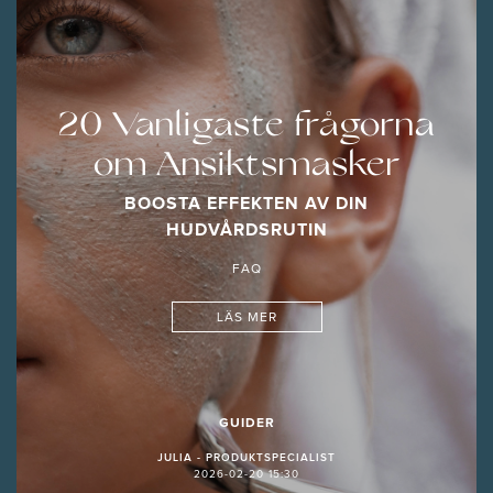
20 Vanligaste frågorna
om Ansiktsmasker
BOOSTA EFFEKTEN AV DIN
HUDVÅRDSRUTIN
FAQ
LÄS MER
GUIDER
JULIA - PRODUKTSPECIALIST
2026-02-20 15:30