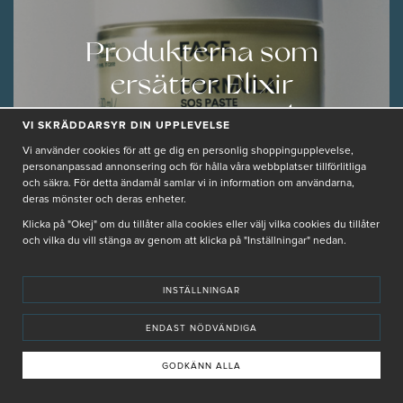
Produkterna som
ersätter Elixir
Cosmeceuticals
VI SKRÄDDARSYR DIN UPPLEVELSE
FACE FORMULA
Vi använder cookies för att ge dig en personlig shoppingupplevelse,
personanpassad annonsering och för hålla våra webbplatser tillförlitliga
VILKA PRODUKTER ERSÄTTER VARANDRA?
och säkra. För detta ändamål samlar vi in information om användarna,
deras mönster och deras enheter.
LÄS MER
Klicka på "Okej" om du tillåter alla cookies eller välj vilka cookies du tillåter
och vilka du vill stänga av genom att klicka på "Inställningar" nedan.
INSTÄLLNINGAR
GUIDER
ENDAST NÖDVÄNDIGA
JULIA, PRODUKTSPECIALIST
2025-05-05 16:39
GODKÄNN ALLA