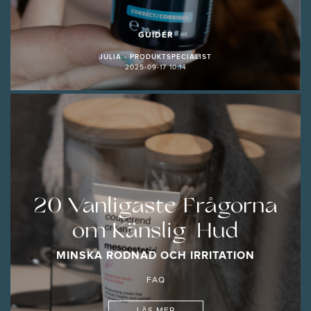
GUIDER
JULIA - PRODUKTSPECIALIST
2025-09-17 10:14
20 Vanligaste Frågorna
om Känslig Hud
MINSKA RODNAD OCH IRRITATION
FAQ