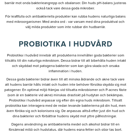
barriär mot onda bakterieangrepp och obalanser. Din huds pH-balans justeras
också tack vare dessa goda mikrober.
För kraftfulla och antibakteriella produkter kan rubba hudens naturliga balans
med mikroorganismer. Med andra ord - var varsam med dina produktval och
välj milda produkter som inte rubbar din hudbarriär.
PROBIOTIKA I HUDVÅRD
Probiotika i hudvård innebär att produkterna innehåller goda bakterier som
tillsätts till din naturliga mikrobiom. Dessa bidrar till att bibehålla huden intakt
och skyddad mot patogena bakterier som kan göra skada och orsaka
inflammation i huden.
Dessa goda bakterier bidrar även till att minska åldrande och akne tack vare
att hudens barriär hålls intakt och huden inte behöver försöka skydda sig mot
patogener. En optimal miljö främjas vid tillsatta mikrobiomer och P-acnes fäste
(som är en bakterie vid akne) minskas drastiskt på hudytan och bekämpas.
Probiotika i hudvård anpassar sig efter din egna huds mikrobiom. Tillsatt
probiotika kan interagera med de redan levande bakterierna på din hud, men
även föröka sig och kolonisera sig. De anpassas alltså efter just din hud och
dina bakterier och förbättrar hudens skydd mot yttre påfrestningar.
Dagens användning av antibakteriella medel och alkohol bidrar till en
försämrad miljö och hudstatus, där hudens egna fetter och oljor tas bort.