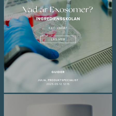
Vad är Exosomer?
INGREDIENSSKOLAN
EXO-VADÅ?
LÄS MER
GUIDER
JULIA, PRODUKTSPECIALIST
2025-05-12 12:15