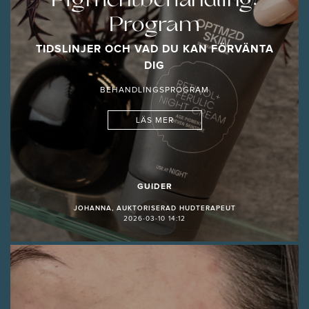
Pigmentbehandling:
Program
TIDSLINJER OCH VAD DU KAN FÖRVÄNTA
DIG
BEHANDLINGSPROGRAM
LÄS MER
GUIDER
JOHANNA, AUKTORISERAD HUDTERAPEUT
2026-03-10 14:12