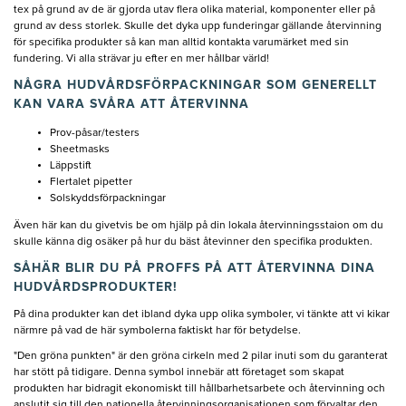
tex på grund av de är gjorda utav flera olika material, komponenter eller på
grund av dess storlek. Skulle det dyka upp funderingar gällande återvinning
för specifika produkter så kan man alltid kontakta varumärket med sin
fundering. Vi alla strävar ju efter en mer hållbar värld!
NÅGRA HUDVÅRDSFÖRPACKNINGAR SOM GENERELLT
KAN VARA SVÅRA ATT ÅTERVINNA
Prov-påsar/testers
Sheetmasks
Läppstift
Flertalet pipetter
Solskyddsförpackningar
Även här kan du givetvis be om hjälp på din lokala återvinningsstaion om du
skulle känna dig osäker på hur du bäst åtevinner den specifika produkten.
SÅHÄR BLIR DU PÅ PROFFS PÅ ATT ÅTERVINNA DINA
HUDVÅRDSPRODUKTER!
På dina produkter kan det ibland dyka upp olika symboler, vi tänkte att vi kikar
närmre på vad de här symbolerna faktiskt har för betydelse.
"Den gröna punkten" är den gröna cirkeln med 2 pilar inuti som du garanterat
har stött på tidigare. Denna symbol innebär att företaget som skapat
produkten har bidragit ekonomiskt till hållbarhetsarbete och återvinning och
anslutit sig till den nationella återvinningsorganisationen som förvaltar den