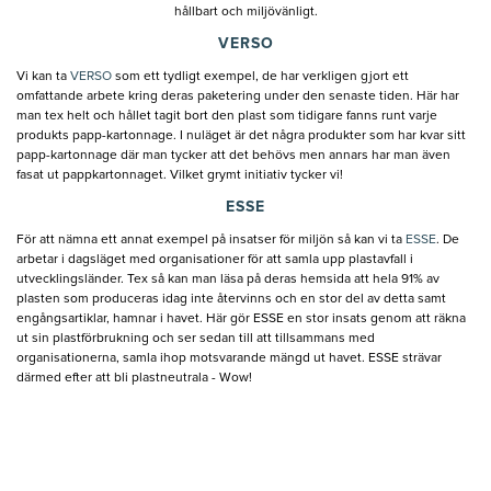
hållbart och miljövänligt.
VERSO
Vi kan ta
VERSO
som ett tydligt exempel, de har verkligen gjort ett
omfattande arbete kring deras paketering under den senaste tiden. Här har
man tex helt och hållet tagit bort den plast som tidigare fanns runt varje
produkts papp-kartonnage. I nuläget är det några produkter som har kvar sitt
papp-kartonnage där man tycker att det behövs men annars har man även
fasat ut pappkartonnaget. Vilket grymt initiativ tycker vi!
ESSE
För att nämna ett annat exempel på insatser för miljön så kan vi ta
ESSE
. De
arbetar i dagsläget med organisationer för att samla upp plastavfall i
utvecklingsländer. Tex så kan man läsa på deras hemsida att hela 91% av
plasten som produceras idag inte återvinns och en stor del av detta samt
engångsartiklar, hamnar i havet. Här gör ESSE en stor insats genom att räkna
ut sin plastförbrukning och ser sedan till att tillsammans med
organisationerna, samla ihop motsvarande mängd ut havet. ESSE strävar
därmed efter att bli plastneutrala - Wow!