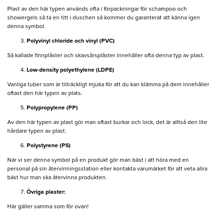
Plast av den här typen används ofta i förpackningar för schampoo och
showergels så ta en titt i duschen så kommer du garanterat att känna igen
denna symbol.
Polyvinyl chloride och vinyl (PVC)
Så kallade finnplåster och skavsårsplåster innehåller ofta denna typ av plast.
Low-density polyethylene (LDPE)
Vanliga tuber som är tillräckligt mjuka för att du kan klämma på dem innehåller
oftast den här typen av plats.
Polypropylene (PP)
Av den här typen av plast gör man oftast burkar och lock, det är alltså den lite
hårdare typen av plast.
Polystyrene (PS)
När vi ser denna symbol på en produkt gör man bäst i att höra med en
personal på sin återvinningsstation eller kontakta varumärket för att veta allra
bäst hur man ska återvinna produkten.
Övriga plaster:
Här gäller samma som för ovan!