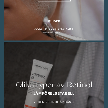
GUIDER
JULIA - PRODUKTSPECIALIST
2026-02-20 15:30
Olika typer av Retinol
JÄMFÖRELSETABELL
VILKEN RETINOL ÄR BÄST?