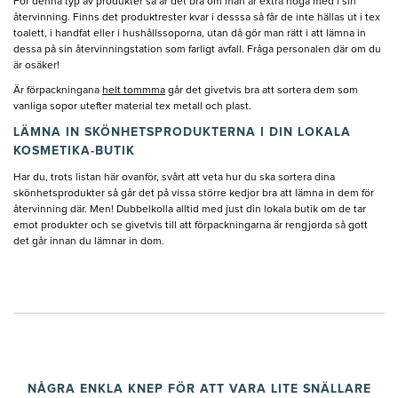
För denna typ av produkter så är det bra om man är extra noga med i sin
återvinning. Finns det produktrester kvar i desssa så får de inte hällas ut i tex
toalett, i handfat eller i hushållssoporna, utan då gör man rätt i att lämna in
dessa på sin återvinningstation som farligt avfall. Fråga personalen där om du
är osäker!
Är förpackningana
helt tommma
går det givetvis bra att sortera dem som
vanliga sopor utefter material tex metall och plast.
LÄMNA IN SKÖNHETSPRODUKTERNA I DIN LOKALA
KOSMETIKA-BUTIK
Har du, trots listan här ovanför, svårt att veta hur du ska sortera dina
skönhetsprodukter så går det på vissa större kedjor bra att lämna in dem för
återvinning där. Men! Dubbelkolla alltid med just din lokala butik om de tar
emot produkter och se givetvis till att förpackningarna är rengjorda så gott
det går innan du lämnar in dom.
NÅGRA ENKLA KNEP FÖR ATT VARA LITE SNÄLLARE