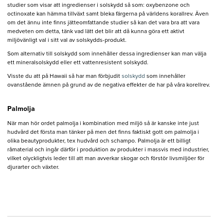
studier som visar att ingredienser i solskydd så som: oxybenzone och
octinoxate kan hämma tillväxt samt bleka färgerna på världens korallrev. Även
om det ännu inte finns jätteomfattande studier så kan det vara bra att vara
medveten om detta, tänk vad lätt det blir att då kunna göra ett aktivt
miljövänligt val i sitt val av solskydds-produkt.
Som alternativ till solskydd som innehåller dessa ingredienser kan man välja
ett mineralsolskydd eller ett vattenresistent solskydd.
Visste du att på Hawaii så har man förbjudit
solskydd
som innehåller
ovanstående ämnen på grund av de negativa effekter de har på våra korellrev.
Palmolja
När man hör ordet palmolja i kombination med miljö så är kanske inte just
hudvård det första man tänker på men det finns faktiskt gott om palmolja i
olika beautyprodukter, tex hudvård och schampo. Palmolja är ett billigt
råmaterial och ingår därför i produktion av produkter i massvis med industrier,
vilket olyckligtvis leder till att man avverkar skogar och förstör livsmiljöer för
djurarter och växter.