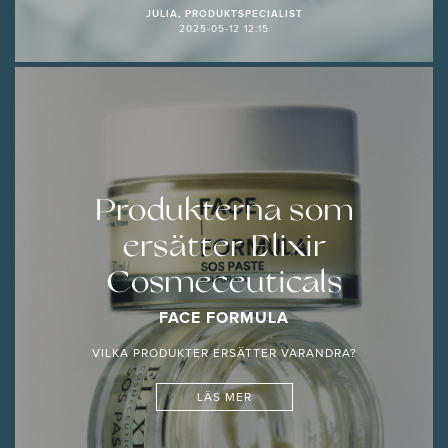
JULIA, PRODUKTSPECIALIST
2025-05-12 12:15
Produkterna som
ersätter Elixir
Cosmeceuticals
FACE FORMULA
VILKA PRODUKTER ERSÄTTER VARANDRA?
LÄS MER