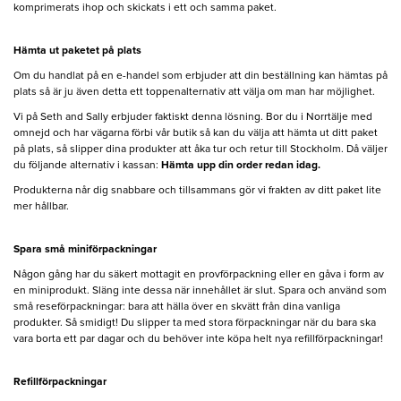
komprimerats ihop och skickats i ett och samma paket.
Hämta ut paketet på plats
Om du handlat på en e-handel som erbjuder att din beställning kan hämtas på
plats så är ju även detta ett toppenalternativ att välja om man har möjlighet.
Vi på Seth and Sally erbjuder faktiskt denna lösning. Bor du i Norrtälje med
omnejd och har vägarna förbi vår butik så kan du välja att hämta ut ditt paket
på plats, så slipper dina produkter att åka tur och retur till Stockholm. Då väljer
du följande alternativ i kassan:
Hämta upp din order redan idag.
Produkterna når dig snabbare och tillsammans gör vi frakten av ditt paket lite
mer hållbar.
Spara små miniförpackningar
Någon gång har du säkert mottagit en provförpackning eller en gåva i form av
en miniprodukt. Släng inte dessa när innehållet är slut. Spara och använd som
små reseförpackningar: bara att hälla över en skvätt från dina vanliga
produkter. Så smidigt! Du slipper ta med stora förpackningar när du bara ska
vara borta ett par dagar och du behöver inte köpa helt nya refillförpackningar!
Refillförpackningar