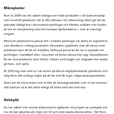
Mikroplaster
Runt år 2000 var det säkert många som hade produkter i sitt badrumsskåp
som innehöll plastkulor. De är ofta sfäriska i sin utformning vilket gör att de
passade väldigt bra i skonsamma peelingar och kändes snällare mot huden
än tex en kornpeeling med till exempel aprikoskärnor i, som är naturligt
rivigare.
Eftersom plastkulorna passar fint i snällare peelingar var detta en ingrediens
som återfanns i många produkter. Dessvärre upptäckte man att dessa små
plastkulor kom att bli en miljöfara. Detta på grund av att när vi spolade ner
peelingen i handfatet eller i duschen så löstes dessa inte upp. Slutstationen
för de små plastkulor blev tillslut i fiskars små magar och skapade stor skada
på havs- och sjöliv.
År 2012 tog man som tur var action på dessa miljöpåverkande plastkulor och
idag finns det stränga regler på att de inte får ingå i några beautyprodukter.
Även om de stora hoten inte är från de beautyprodukter som vi har hemma i
vårt badrum så är det alltid viktigt att bidra med det man kan.
Solskydd
Du har säkert inte missat diskussionen gällande vissa typer av solskydd och
hur de kan påverka vår miljö och till och med skada våra korallrev. Det finns