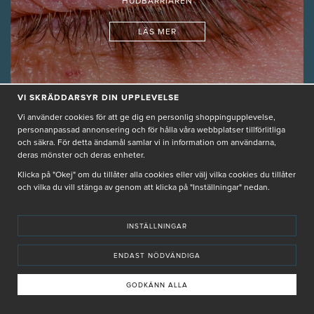
HUDBARRIÄREN
LÄS MER
VI SKRÄDDARSYR DIN UPPLEVELSE
GUIDER
Vi använder cookies för att ge dig en personlig shoppingupplevelse,
personanpassad annonsering och för hålla våra webbplatser tillförlitliga
JULIA, PRODUKTSPECIALIST
2025-02-12 15:04
och säkra. För detta ändamål samlar vi in information om användarna,
deras mönster och deras enheter.
Klicka på "Okej" om du tillåter alla cookies eller välj vilka cookies du tillåter
och vilka du vill stänga av genom att klicka på "Inställningar" nedan.
INSTÄLLNINGAR
ENDAST NÖDVÄNDIGA
Ta bort pormaskar
GODKÄNN ALLA