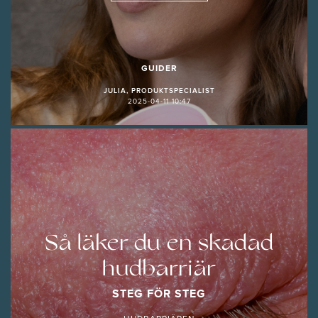
GUIDER
JULIA, PRODUKTSPECIALIST
2025-04-11 10:47
Så läker du en skadad
hudbarriär
STEG FÖR STEG