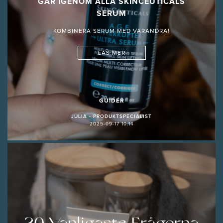
GÅR IGENOM ALLA SKINCEUTICALS
SERUM
KOMBINERA SERUM MED VARANDRA!
LÄS MER
GUIDER
JULIA - PRODUKTSPECIALIST
2025-09-17 10:14