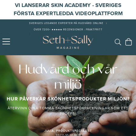
VI LANSERAR SKIN ACADEMY - SVERIGES
FÖRSTA EXPERTLEDDA VIDEOPLATTFORM
SVERIGES LEDANDE EXPERTER PÅ HUDVÅRD ONLINE
|
ÖVER 7200+ ★★★★★ RECENSIONER - FRAKTFRITT
Hudvård och vår
miljö
HUR PÅVERKAR SKÖNHETSPRODUKTER MILJÖN?
ÅTERVINN DINA TOMMA SKÖNHETSFÖRPACKNINGAR SOM ETT
PROFFS!
JULIA, PRODUKTSPECIALIST
2022-10-17 16:11