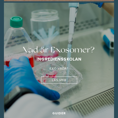
Vad är Exosomer?
INGREDIENSSKOLAN
EXO-VADÅ?
LÄS MER
GUIDER