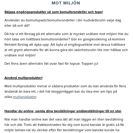
MOT MILJÖN
Skippa engångsprodukter så som bomullsrondeller och tops!
Använder du bomullspads/bomullsrondeller i din hudvårdsrutin varje dag
eller då och då?
Då har vi ett förslag på ett alternativ som är mycket snällare mot miljön! Har du
hört talas om tvättbara bomullsrondeller? Gör en googlesökning så kommer
flertalet förslag att dyka upp. Att byta ut engångsartiklar mot dessa tvättbara
är ett grymt alternativ för att kunna göra din skönhetsrutin lite mer hållbar och
snällare mot miljön!
Det finns även alternativ likt ovan fast för topsar. Toppen ju!
Använd multiprodukter!
Med multiprodukter menar vi sådana produkter som du kan använda för flera
ändamål än bara ett, i det här blogginlägget kan du läsa mer om tips på
olika
multiprodukter
.
Handlar du online, samla dina beställningar småbeställningar till en stor
När man handlar online kan det vara lätt att man lägger en liten beställning
här och där. Trots att fraktkostnaden för dig som kund kanske är gratis så får
miljön betala när du skickar efter fler beställningar som kanske kunde ha