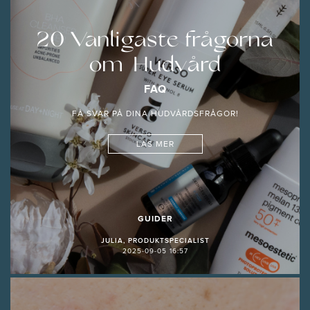
20 Vanligaste frågorna
om Hudvård
FAQ
FÅ SVAR PÅ DINA HUDVÅRDSFRÅGOR!
LÄS MER
GUIDER
JULIA, PRODUKTSPECIALIST
2025-09-05 16:57