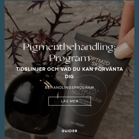
Pigmentbehandling:
Program
TIDSLINJER OCH VAD DU KAN FÖRVÄNTA
DIG
BEHANDLINGSPROGRAM
LÄS MER
GUIDER