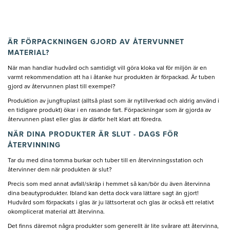
ÄR FÖRPACKNINGEN GJORD AV ÅTERVUNNET
MATERIAL?
När man handlar hudvård och samtidigt vill göra kloka val för miljön är en
varmt rekommendation att ha i åtanke hur produkten är förpackad. Är tuben
gjord av återvunnen plast till exempel?
Produktion av jungfruplast (alltså plast som är nytillverkad och aldrig använd i
en tidigare produkt) ökar i en rasande fart. Förpackningar som är gjorda av
återvunnen plast eller glas är därför helt klart att föredra.
NÄR DINA PRODUKTER ÄR SLUT - DAGS FÖR
ÅTERVINNING
Tar du med dina tomma burkar och tuber till en återvinningsstation och
återvinner dem när produkten är slut?
Precis som med annat avfall/skräp i hemmet så kan/bör du även återvinna
dina beautyprodukter. Ibland kan detta dock vara lättare sagt än gjort!
Hudvård som förpackats i glas är ju lättsorterat och glas är också ett relativt
okomplicerat material att återvinna.
Det finns däremot några produkter som generellt är lite svårare att återvinna,