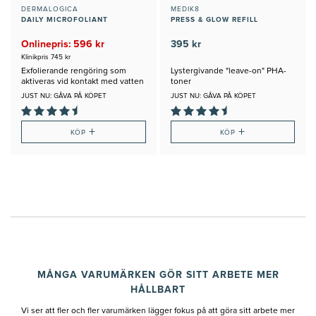
DERMALOGICA
MEDIK8
DAILY MICROFOLIANT
PRESS & GLOW REFILL
Onlinepris: 596 kr
395 kr
Klinikpris 745 kr
Exfolierande rengöring som
Lystergivande "leave-on" PHA-
aktiveras vid kontakt med vatten
toner
JUST NU: GÅVA PÅ KÖPET
JUST NU: GÅVA PÅ KÖPET
+
+
KÖP
KÖP
MÅNGA VARUMÄRKEN GÖR SITT ARBETE MER
HÅLLBART
Vi ser att fler och fler varumärken lägger fokus på att göra sitt arbete mer