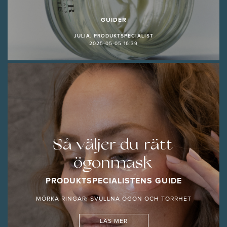
GUIDER
JULIA, PRODUKTSPECIALIST
2025-05-05 16:39
Så väljer du rätt
ögonmask
PRODUKTSPECIALISTENS GUIDE
MÖRKA RINGAR, SVULLNA ÖGON OCH TORRHET
LÄS MER