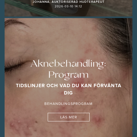
JOHANNA, AUKTORISERAD HUDTERAPEUT
2026-03-10 14:12
Aknebehandling:
Program
TIDSLINJER OCH VAD DU KAN FÖRVÄNTA
DIG
BEHANDLINGSPROGRAM
LÄS MER