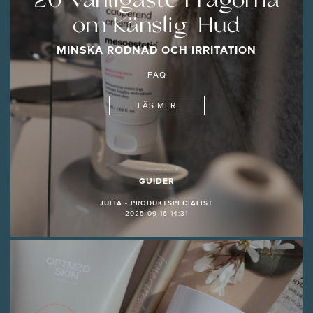
20 Vanligaste Frågorna
om Känslig Hud
MINSKA RODNAD OCH IRRITATION
FAQ
LÄS MER
GUIDER
JULIA - PRODUKTSPECIALIST
2025-09-16 14:31