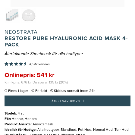
NEOSTRATA
RESTORE PURE HYALURONIC ACID MASK 4-
PACK
Återfuktande Sheetmask för alla hudtyper
4,6 (12 Reviews)
Onlinepris: 541 kr
Klinikpris: 676 kr. Du sparar 135 kr (20%)
Finns i lager
Fri frakt
Skickas normalt inom 24h
+
LÄGG I VARUKORG
Storlek
:
4 st
För
:
Henne, Honom
Produkt Ansikte
:
Ansiktsmask
Idealisk för Hudtyp
:
Alla hudtyper, Blandhud, Fet Hud, Normal Hud, Torr Hud