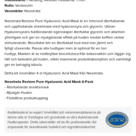
Hudtillstånd
:
Fuktfattig, Nedsatt hudbarriär, Yttorr
Rutin
:
Veckorutin
Varumärke
:
Neostrata
Neostrata Restore Pure Hyaluronic Acid Mask är en intensivt återfuktande
och uppfriskande sheetmask med hyaluronsyra och glycerin. Utöver
Hyaluronsyrans fuktbindande egenskaper återfuktar glycerin och allantoin
ytterligare och ger en mjukgörande effekt på huden medan koffein verkar
stimulerande. Resultatet blir en återfuktad hud med mer jämnt och
fylligt utseende. Passar alla hudtyper men är optimal för en torr
hudtyp. Masken är av nedbrytbar biocellulosa från kokosvatten och lägger sig
tätt och bekvämt på huden, vilket maximerar produktabsorption och samtidigt
ger en behaglig känsla.
Detta kit innehåller 4 st Hyaluronic Acid Mask från Neostrata.
Neostrata Restore Pure Hyaluronic Acid Mask 4-Pack
- Återfuktande ansiktsmask
- Mjukgör Huden
- Förbättrar produktupptag
Kvalitetssäkrat av expert: Innehållet och rekommendationerna på
denna sida är framtagna och granskade av våra Auktoriserade
Hudterapeuter. Detta säkerställer att du får professionella råd
anpassade för skandinavisk hudvård och ingredienssäkerhet.