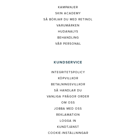
KAMPANJER
SKIN ACADEMY
S
Å BÖRJAR DU MED RETINOL
VARUMÄRKEN
HUDANALYS
BEHANDLING
VÅR PERSONAL
KUNDSERVICE
INTEGRITETSPOLICY
KÖPVILLKOR
BETALNINGSVILLKOR
SÅ HANDLAR DU
VANLIGA FRÅGOR ORDER
OM OSS
JOBBA MED OSS
REKLAMATION
LOGGA IN
KUNDTJÄNST
COOKIE-INSTÄLLNINGAR