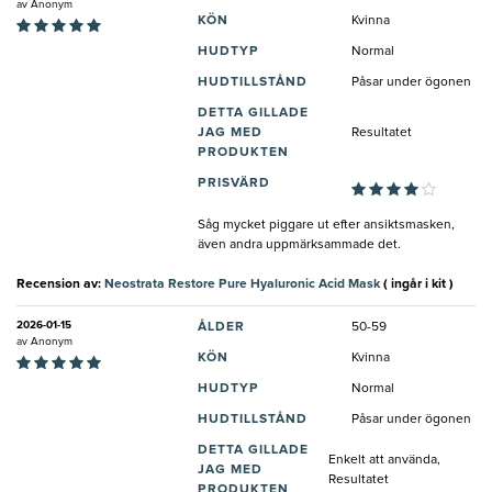
av
Anonym
KÖN
Kvinna
HUDTYP
Normal
HUDTILLSTÅND
Påsar under ögonen
DETTA GILLADE
JAG MED
Resultatet
PRODUKTEN
PRISVÄRD
Såg mycket piggare ut efter ansiktsmasken,
även andra uppmärksammade det.
Recension av:
Neostrata Restore Pure Hyaluronic Acid Mask
( ingår i kit )
2026-01-15
ÅLDER
50-59
av
Anonym
KÖN
Kvinna
HUDTYP
Normal
HUDTILLSTÅND
Påsar under ögonen
DETTA GILLADE
Enkelt att använda,
JAG MED
Resultatet
PRODUKTEN