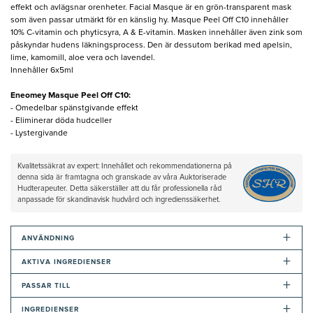
effekt och avlägsnar orenheter. Facial Masque är en grön-transparent mask
som även passar utmärkt för en känslig hy. Masque Peel Off C10 innehåller
10% C-vitamin och phyticsyra, A & E-vitamin. Masken innehåller även zink som
påskyndar hudens läkningsprocess. Den är dessutom berikad med apelsin,
lime, kamomill, aloe vera och lavendel.
Innehåller 6x5ml
Eneomey Masque Peel Off C10:
- Omedelbar spänstgivande effekt
- Eliminerar döda hudceller
- Lystergivande
Kvalitetssäkrat av expert: Innehållet och rekommendationerna på
denna sida är framtagna och granskade av våra Auktoriserade
Hudterapeuter. Detta säkerställer att du får professionella råd
anpassade för skandinavisk hudvård och ingredienssäkerhet.
+
ANVÄNDNING
+
AKTIVA INGREDIENSER
+
PASSAR TILL
+
INGREDIENSER