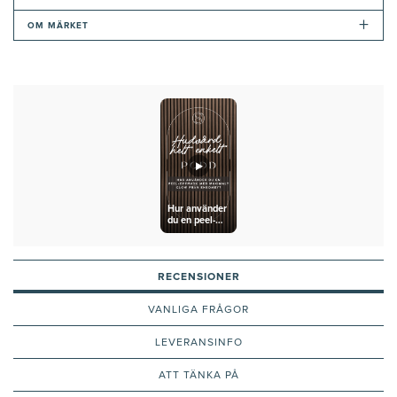
+
OM MÄRKET
Hur använder
du en peel-
off-mask med
maximalt
glow från
Eneomey?
RECENSIONER
VANLIGA FRÅGOR
LEVERANSINFO
ATT TÄNKA PÅ