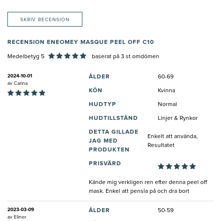
SKRIV RECENSION
RECENSION ENEOMEY MASQUE PEEL OFF C10
Medelbetyg 5
baserat på
3
st omdömen
2024-10-01
ÅLDER
60-69
av
Carina
KÖN
Kvinna
HUDTYP
Normal
HUDTILLSTÅND
Linjer & Rynkor
DETTA GILLADE
Enkelt att använda,
JAG MED
Resultatet
PRODUKTEN
PRISVÄRD
Kände mig verkligen ren efter denna peel off
mask. Enkel att pensla på och dra bort
2023-03-09
ÅLDER
50-59
av
Elinor