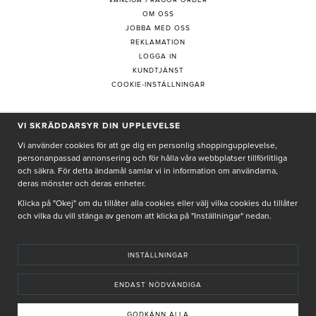
VANLIGA FRÅGOR ORDER
OM OSS
JOBBA MED OSS
REKLAMATION
LOGGA IN
KUNDTJÄNST
COOKIE-INSTÄLLNINGAR
PRENUMERERA PÅ NYHETSBREV
VI SKRÄDDARSYR DIN UPPLEVELSE
Vi använder cookies för att ge dig en personlig shoppingupplevelse,
personanpassad annonsering och för hålla våra webbplatser tillförlitliga
och säkra. För detta ändamål samlar vi in information om användarna,
deras mönster och deras enheter.
Genom att ge min e-post, accepterar jag Seth och Sally
integritetspolicy
Klicka på "Okej" om du tillåter alla cookies eller välj vilka cookies du tillåter
och vilka du vill stänga av genom att klicka på "Inställningar" nedan.
De uppgifter du matar in kommer endast användas till våra nyhetsbrev.
INSTÄLLNINGAR
ENDAST NÖDVÄNDIGA
© SETH AND SALLY 2025
PRIVACY POLICY
TERMS & CONDITIONS
INSTORE
4,9 I BETYG BASERAT PÅ ÖVER 5000 OMDÖMEN
GODKÄNN ALLA