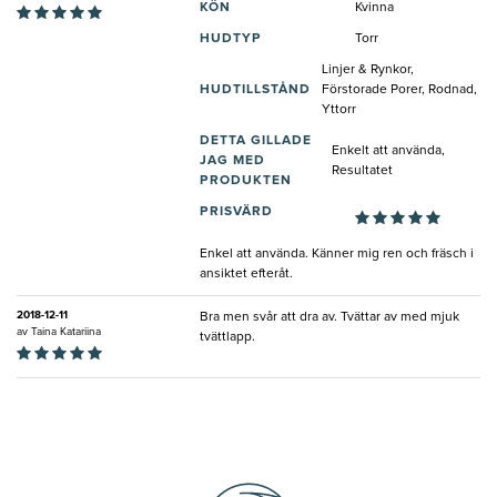
KÖN
Kvinna
HUDTYP
Torr
Linjer & Rynkor,
HUDTILLSTÅND
Förstorade Porer, Rodnad,
Yttorr
DETTA GILLADE
Enkelt att använda,
JAG MED
Resultatet
PRODUKTEN
PRISVÄRD
Enkel att använda. Känner mig ren och fräsch i
ansiktet efteråt.
2018-12-11
Bra men svår att dra av. Tvättar av med mjuk
av
Taina Katariina
tvättlapp.