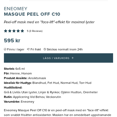
ENEOMEY
MASQUE PEEL OFF C10
Peel-off mask med en "face-lift"-effekt för maximal lyster
5 (3 Reviews)
595 kr
Finns i lager
Fri frakt
Skickas normalt inom 24h
+
LÄGG I VARUKORG
Storlek
:
6x5 ml
För
:
Henne, Honom
Produkt Ansikte
:
Ansiktsmask
Idealisk för Hudtyp
:
Blandhud, Fet Hud, Normal Hud, Torr Hud
Hudtillstånd
:
Grå & Livlös Utan Lyster, Linjer & Rynkor, Ojämn Hudton, Orenheter
Rutin
:
Applicering Vid Behov, Veckorutin
Varumärke
:
Eneomey
Eneomey Masque Peel Off C10 är en peel-off mask med en "face-lift"-effekt
som snabbt frisätter antioxidanter. Masken har en omedelbart uppstramande