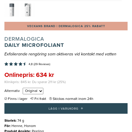
VECKANS BRAND | DERMALOGICA 25% RABATT
DERMALOGICA
DAILY MICROFOLIANT
Exfolierande rengöring som aktiveras vid kontakt med vatten
4,8 (29 Reviews)
Onlinepris: 634 kr
Klinikpris: 845 kr. Du sparar 211 kr (25%)
Alternativ
Finns i lager
Fri frakt
Skickas normalt inom 24h
+
LÄGG I VARUKORG
Storlek
:
74 g
För
:
Henne, Honom
Produkt Ansikte
:
Peeling