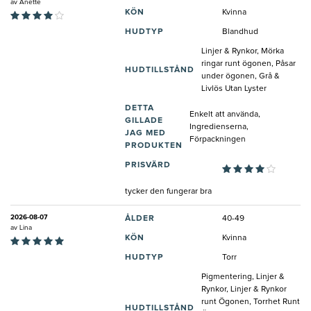
av
Anette
KÖN
Kvinna
HUDTYP
Blandhud
Linjer & Rynkor, Mörka
ringar runt ögonen, Påsar
HUDTILLSTÅND
under ögonen, Grå &
Livlös Utan Lyster
DETTA
Enkelt att använda,
GILLADE
Ingredienserna,
JAG MED
Förpackningen
PRODUKTEN
PRISVÄRD
tycker den fungerar bra
2026-08-07
ÅLDER
40-49
av
Lina
KÖN
Kvinna
HUDTYP
Torr
Pigmentering, Linjer &
Rynkor, Linjer & Rynkor
runt Ögonen, Torrhet Runt
HUDTILLSTÅND