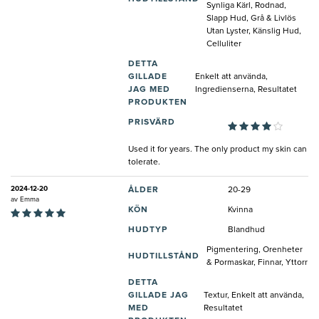
Synliga Kärl, Rodnad,
Slapp Hud, Grå & Livlös
Utan Lyster, Känslig Hud,
Celluliter
DETTA
GILLADE
Enkelt att använda,
JAG MED
Ingredienserna, Resultatet
PRODUKTEN
PRISVÄRD
Used it for years. The only product my skin can
tolerate.
2024-12-20
ÅLDER
20-29
av
Emma
KÖN
Kvinna
HUDTYP
Blandhud
Pigmentering, Orenheter
HUDTILLSTÅND
& Pormaskar, Finnar, Yttorr
DETTA
GILLADE JAG
Textur, Enkelt att använda,
MED
Resultatet