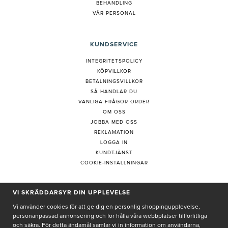
BEHANDLING
VÅR PERSONAL
KUNDSERVICE
INTEGRITETSPOLICY
KÖPVILLKOR
BETALNINGSVILLKOR
SÅ HANDLAR DU
VANLIGA FRÅGOR ORDER
OM OSS
JOBBA MED OSS
REKLAMATION
LOGGA IN
KUNDTJÄNST
COOKIE-INSTÄLLNINGAR
PRENUMERERA PÅ NYHETSBREV
VI SKRÄDDARSYR DIN UPPLEVELSE
Vi använder cookies för att ge dig en personlig shoppingupplevelse,
personanpassad annonsering och för hålla våra webbplatser tillförlitliga
och säkra. För detta ändamål samlar vi in information om användarna,