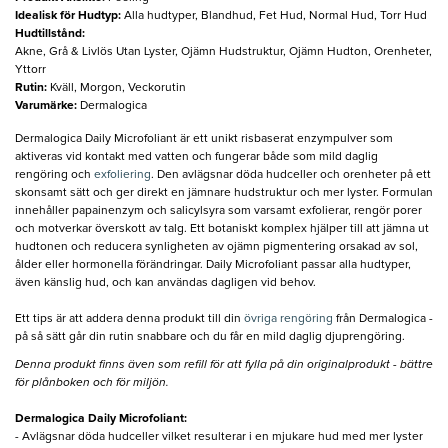
Idealisk för Hudtyp
:
Alla hudtyper, Blandhud, Fet Hud, Normal Hud, Torr Hud
Hudtillstånd
:
Akne, Grå & Livlös Utan Lyster, Ojämn Hudstruktur, Ojämn Hudton, Orenheter,
Yttorr
Rutin
:
Kväll, Morgon, Veckorutin
Varumärke
:
Dermalogica
Dermalogica Daily Microfoliant är ett unikt risbaserat enzympulver som
aktiveras vid kontakt med vatten och fungerar både som mild daglig
rengöring och
exfoliering
. Den avlägsnar döda hudceller och orenheter på ett
skonsamt sätt och ger direkt en jämnare hudstruktur och mer lyster. Formulan
innehåller papainenzym och salicylsyra som varsamt exfolierar, rengör porer
och motverkar överskott av talg. Ett botaniskt komplex hjälper till att jämna ut
hudtonen och reducera synligheten av ojämn pigmentering orsakad av sol,
ålder eller hormonella förändringar. Daily Microfoliant passar alla hudtyper,
även känslig hud, och kan användas dagligen vid behov.
Ett tips är att addera denna produkt till din
övriga rengöring
från Dermalogica -
på så sätt går din rutin snabbare och du får en mild daglig djuprengöring.
Denna produkt finns även som refill för att fylla på din originalprodukt - bättre
för plånboken och för miljön.
Dermalogica Daily Microfoliant:
- Avlägsnar döda hudceller vilket resulterar i en mjukare hud med mer lyster