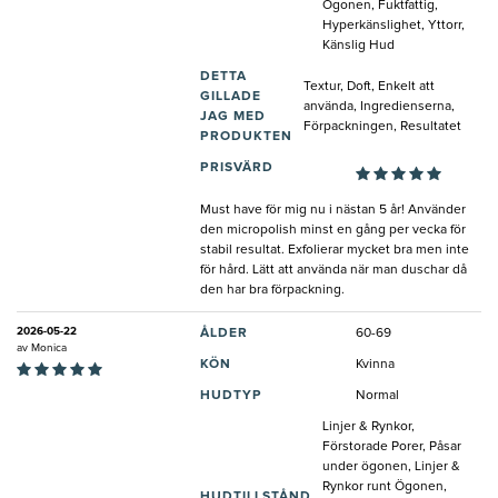
Ögonen, Fuktfattig,
Hyperkänslighet, Yttorr,
Känslig Hud
DETTA
Textur, Doft, Enkelt att
GILLADE
använda, Ingredienserna,
JAG MED
Förpackningen, Resultatet
PRODUKTEN
PRISVÄRD
Must have för mig nu i nästan 5 år! Använder
den micropolish minst en gång per vecka för
stabil resultat. Exfolierar mycket bra men inte
för hård. Lätt att använda när man duschar då
den har bra förpackning.
2026-05-22
ÅLDER
60-69
av
Monica
KÖN
Kvinna
HUDTYP
Normal
Linjer & Rynkor,
Förstorade Porer, Påsar
under ögonen, Linjer &
Rynkor runt Ögonen,
HUDTILLSTÅND