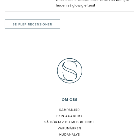
Gillar dess enkla konsistens och att den gör
huden så glowig efteråt
SE FLER RECENSIONER
OM OSS
KAMPANJER
SKIN ACADEMY
S
Å BÖRJAR DU MED RETINOL
VARUMÄRKEN
HUDANALYS