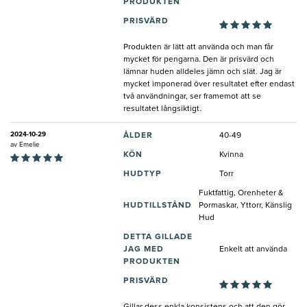
PRODUKTEN
PRISVÄRD
Produkten är lätt att använda och man får
mycket för pengarna. Den är prisvärd och
lämnar huden alldeles jämn och slät. Jag är
mycket imponerad över resultatet efter endast
två användningar, ser framemot att se
resultatet långsiktigt.
2024-10-29
ÅLDER
40-49
av
Emelie
KÖN
Kvinna
HUDTYP
Torr
Fuktfattig, Orenheter &
HUDTILLSTÅND
Pormaskar, Yttorr, Känslig
Hud
DETTA GILLADE
JAG MED
Enkelt att använda
PRODUKTEN
PRISVÄRD