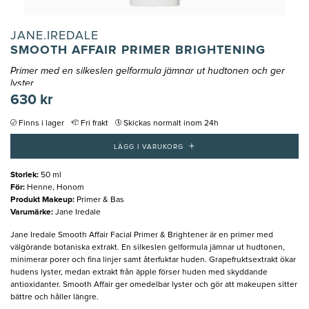
JANE.IREDALE
SMOOTH AFFAIR PRIMER BRIGHTENING
Primer med en silkeslen gelformula jämnar ut hudtonen och ger
lyster
630 kr
Finns i lager
Fri frakt
Skickas normalt inom 24h
+
LÄGG I VARUKORG
Storlek
:
50 ml
För
:
Henne, Honom
Produkt Makeup
:
Primer & Bas
Varumärke
:
Jane Iredale
Jane Iredale Smooth Affair Facial Primer & Brightener är en primer med
välgörande botaniska extrakt. En silkeslen gelformula jämnar ut hudtonen,
minimerar porer och fina linjer samt återfuktar huden. Grapefruktsextrakt ökar
hudens lyster, medan extrakt från äpple förser huden med skyddande
antioxidanter. Smooth Affair ger omedelbar lyster och gör att makeupen sitter
bättre och håller längre.