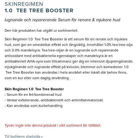
SKINREGIMEN
1.0 TEE TREE BOOSTER
lugnande och reparerande Serum för renare & mjukare hud
Den här produkten har utgått ur sortimentet.
Skin Regimen 1.0 Tee Tree Booster är ett serum för en renare och mjukare
hud, som ger en omedelbar effekt och långsiktig. Innehåller 1.0% tea tree-olja
och 3.0% mandelsyra. Tea tree-oljan är en lugnande och reparerande
antioxidant med antibakteriella egenskaper och mandelsyra är en
antibakteriell AHA-syra som tillsammans ger dig en intensivt djuprengörande,
mjukgörande och lugnande effekt på kvisslor, blemmor och komedoner. 1.0
Tee Tree Booster kan användas i hela ansiktet eller lokalt där behov finns,
som en kur eller som daglig använding.
Skin Regimen 1.0 Tee Tree Booster
- Serum för en fet/kombinerad hud
- Verkar exfolierande, antibakteriellt och antiinflammatoriskt.
- Kan användas som kurbehandling
Tyvärr ingår inte denna produkt i vårt sortiment för tillfället.
Till butikens startsida »