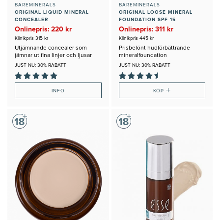
BAREMINERALS
BAREMINERALS
ORIGINAL LIQUID MINERAL
ORIGINAL LOOSE MINERAL
CONCEALER
FOUNDATION SPF 15
Onlinepris: 220 kr
Onlinepris: 311 kr
Klinikpris 315 kr
Klinikpris 445 kr
Utjämnande concealer som
Prisbelönt hudförbättrande
jämnar ut fina linjer och ljusar
mineralfoundation
upp
JUST NU: 30% RABATT
JUST NU: 30% RABATT
+
INFO
KÖP