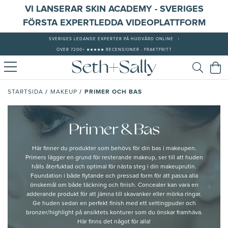
VI LANSERAR SKIN ACADEMY - SVERIGES
FÖRSTA EXPERTLEDDA VIDEOPLATTFORM
SVERIGES LEDANDE EXPERTER PÅ HUDVÅRD ONLINE
|
ÖVER 7200+ ★★★★★ RECENSIONER - FRAKTFRITT
/
/
PRIMER OCH BAS
STARTSIDA
MAKEUP
Primer & Bas
Här finner du produkter som behövs för din bas i makeupen.
Primers lägger en grund för resterande makeup, ser till att huden
hålls återfuktad och optimal för nästa steg i din makeuprutin.
Foundation i både flytande och pressad form för att passa alla
önskemål om både täckning och finish. Concealer kan vara en
adderande produkt för att jämna till skavanker eller mörka ringar.
Ge huden sedan en perfekt finish med ett settingpuder och
bronzer/highlight på ansiktets konturer som du önskar framhäva.
Här finns det något för alla!