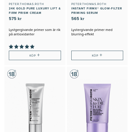
PETER.THOMAS.ROTH
PETER.THOMAS.ROTH
24K GOLD PURE LUXURY LIFT &
INSTANT FIRMX® GLOW-FILTER
FIRM PRISM CREAM
PRIMING SERUM
575 kr
565 kr
Lystgergivande primer som är rik
Lystergivande primer med
på antioxidanter
blurring-effekt
+
+
KÖP
KÖP