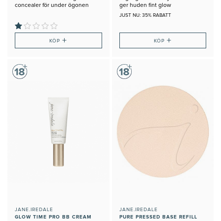
concealer för under ögonen
ger huden fint glow
JUST NU: 35% RABATT
+
+
KÖP
KÖP
JANE.IREDALE
JANE.IREDALE
GLOW TIME PRO BB CREAM
PURE PRESSED BASE REFILL