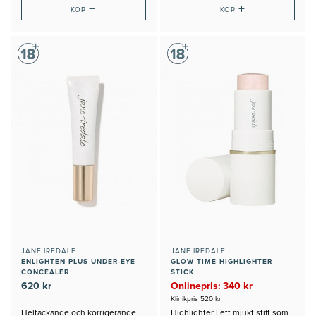
+
+
KÖP
KÖP
JANE.IREDALE
JANE.IREDALE
ENLIGHTEN PLUS UNDER-EYE
GLOW TIME HIGHLIGHTER
CONCEALER
STICK
620 kr
Onlinepris: 340 kr
Klinikpris 520 kr
Heltäckande och korrigerande
Highlighter I ett mjukt stift som