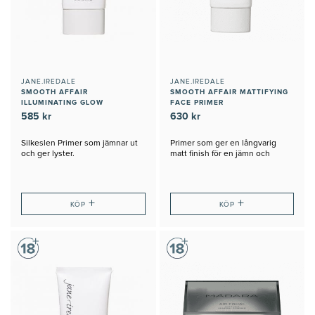
JANE.IREDALE
JANE.IREDALE
SMOOTH AFFAIR
SMOOTH AFFAIR MATTIFYING
ILLUMINATING GLOW
FACE PRIMER
585 kr
630 kr
Silkeslen Primer som jämnar ut
Primer som ger en långvarig
och ger lyster.
matt finish för en jämn och
hållbar makeup
+
+
KÖP
KÖP