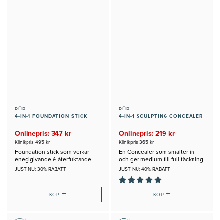
PÜR
PÜR
4-IN-1 FOUNDATION STICK
4-IN-1 SCULPTING CONCEALER
Onlinepris: 347 kr
Onlinepris: 219 kr
Klinikpris 495 kr
Klinikpris 365 kr
Foundation stick som verkar
En Concealer som smälter in
enegigivande & återfuktande
och ger medium till full täckning
JUST NU: 30% RABATT
JUST NU: 40% RABATT
+
+
KÖP
KÖP