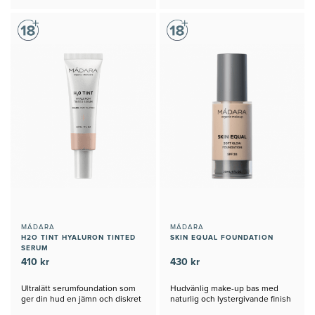
MÁDARA
MÁDARA
H2O TINT HYALURON TINTED
SKIN EQUAL FOUNDATION
SERUM
410 kr
430 kr
Ultralätt serumfoundation som
Hudvänlig make-up bas med
ger din hud en jämn och diskret
naturlig och lystergivande finish
täckning