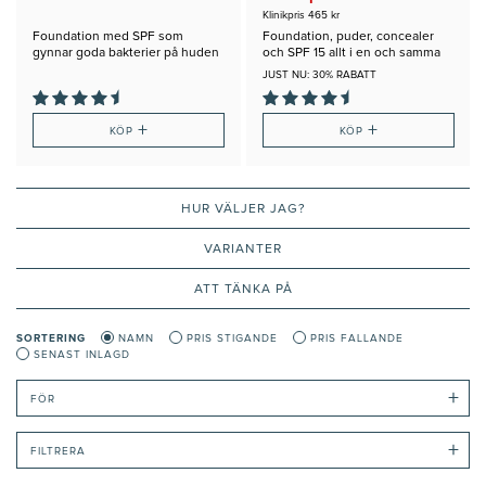
Klinikpris 465 kr
Foundation med SPF som
Foundation, puder, concealer
gynnar goda bakterier på huden
och SPF 15 allt i en och samma
produkt
JUST NU: 30% RABATT
+
+
KÖP
KÖP
HUR VÄLJER JAG?
VARIANTER
ATT TÄNKA PÅ
SORTERING
NAMN
PRIS STIGANDE
PRIS FALLANDE
SENAST INLAGD
+
FÖR
+
FILTRERA