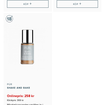
+
+
KÖP
KÖP
PÜR
SHAKE AND BAKE
Onlinepris: 258 kr
Klinikpris 369 kr
Mirakelconcealer smälter in i