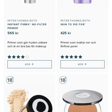
PETER.THOMAS.ROTH
PETER.THOMAS.ROTH
INSTANT FIRMX® NO-FILTER
SKIN TO DIE FOR™
PRIMER
565 kr
425 kr
Primer som gör huden slätare
Primer som mattar ner och
och är en bra bas för makeup
förfinar porer
+
+
KÖP
KÖP