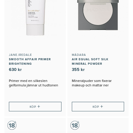
JANE.IREDALE
MÁDARA
SMOOTH AFFAIR PRIMER
AIR EQUAL SOFT SILK
BRIGHTENING
MINERAL POWDER
630 kr
355 kr
Primer med en silkeslen
Mineralpuder som fixerar
gelformula jämnar ut hudtonen
makeup och mattar ner
och ger lyster
glansighet
+
+
KÖP
KÖP