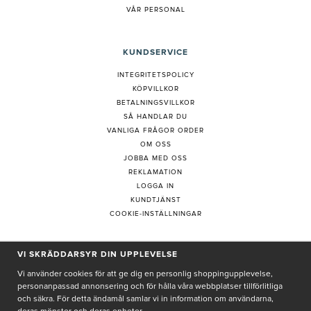
S
Å BÖRJAR DU MED RETINOL
VARUMÄRKEN
HUDANALYS
BEHANDLING
VÅR PERSONAL
KUNDSERVICE
INTEGRITETSPOLICY
KÖPVILLKOR
BETALNINGSVILLKOR
SÅ HANDLAR DU
VANLIGA FRÅGOR ORDER
OM OSS
JOBBA MED OSS
REKLAMATION
LOGGA IN
KUNDTJÄNST
VI SKRÄDDARSYR DIN UPPLEVELSE
COOKIE-INSTÄLLNINGAR
Vi använder cookies för att ge dig en personlig shoppingupplevelse,
personanpassad annonsering och för hålla våra webbplatser tillförlitliga
och säkra. För detta ändamål samlar vi in information om användarna,
PRENUMERERA PÅ NYHETSBREV