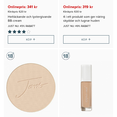
Onlinepris: 341 kr
Onlinepris: 319 kr
Klinikpris 620 kr
Klinikpris 630 kr
Heltäckande och lystergivande
4 i ett produkt som ger näring
BB-cream
skyddar och lugnar huden
JUST NU: 45% RABATT
JUST NU: 49% RABATT
+
+
KÖP
KÖP