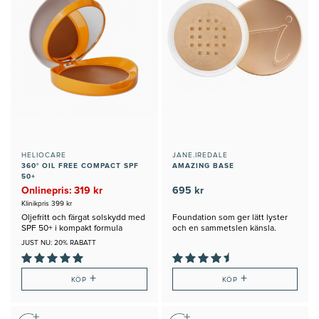
HELIOCARE
JANE.IREDALE
360° OIL FREE COMPACT SPF
AMAZING BASE
50+
Onlinepris: 319 kr
695 kr
Klinikpris 399 kr
Oljefritt och färgat solskydd med
Foundation som ger lätt lyster
SPF 50+ i kompakt formula
och en sammetslen känsla.
JUST NU: 20% RABATT
+
+
KÖP
KÖP