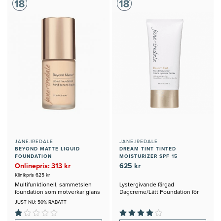
JANE.IREDALE
JANE.IREDALE
BEYOND MATTE LIQUID
DREAM TINT TINTED
FOUNDATION
MOISTURIZER SPF 15
Onlinepris: 313 kr
625 kr
Klinikpris 625 kr
Multifunktionell, sammetslen
Lystergivande färgad
foundation som motverkar glans
Dagcreme/Lätt Foundation för
Alla Hudtyper
JUST NU: 50% RABATT