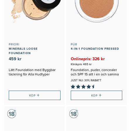
PRIORI
PÜR
MINERALS LOOSE
4-IN-1 FOUNDATION PRESSED
FOUNDATION
459 kr
Onlinepris: 326 kr
Klinikpris 465 kr
Lätt Foundation med Byggbar
Foundation, puder, concealer
täckning för Alla Hudtyper
och SPF 15 allt i en och samma
produkt
JUST NU: 30% RABATT
+
+
KÖP
KÖP