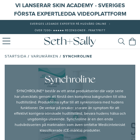
VI LANSERAR SKIN ACADEMY - SVERIGES
FÖRSTA EXPERTLEDDA VIDEOPLATTFORM
SVERIGES LEDANDE EXPERTER PÅ HUDVÅRD ONLINE
|
ÖVER 7200+ ★★★★★ RECENSIONER - FRAKTFRITT
/
/
SYNCHROLINE
STARTSIDA
VARUMÄRKEN
Synchroline
SYNCHROLINE® består av ett antal produktserier där varje serie
har utvecklats genom att förstå den komplexa bakgrunden till olika
hudtillstånd. Produkterna syftar till att synkronisera med hudens
funktioner. De verkar på orsaker snarare än symptom för att
effektivt korrigera oönskade hudtillstånd, bevara hudens hälsa och
ungdomliga utseende. Synchroline är en den enda
hudvårdsserien på marknaden som även omfattar Medicintekniskt
klassificerade (CE-märkta) produkter.