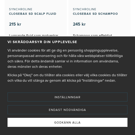
SYNCHROLINE
SYNCHROLINE
CLOSEBAX SD SCALP FLUID
CLOSEBAX SD SCHAMPOO
215 kr
245 kr
Lugnande fluid som motverkar
Schampoo som effektivt
fet hårbotten och mjäll
motverkar mjäll och seborroiskt
VI SKRÄDDARSYR DIN UPPLEVELSE
dermatit
Vi använder cookies för att ge dig en personlig shoppingupplevelse,
personanpassad annonsering och för hålla våra webbplatser tillförlitliga
+
+
och säkra. För detta ändamål samlar vi in information om användarna,
KÖP
KÖP
deras mönster och deras enheter.
Klicka på "Okej" om du tillåter alla cookies eller välj vilka cookies du tillåter
och vilka du vill stänga av genom att klicka på "Inställningar" nedan.
INSTÄLLNINGAR
ENDAST NÖDVÄNDIGA
GODKÄNN ALLA