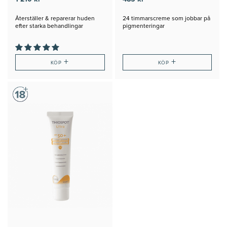
Återställer & reparerar huden
24 timmarscreme som jobbar på
efter starka behandlingar
pigmenteringar
+
+
KÖP
KÖP