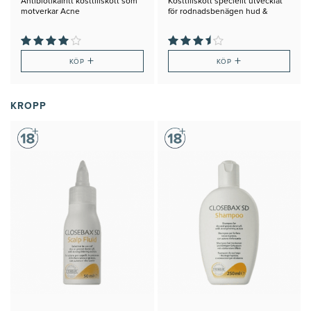
Antibiotikafritt kosttillskott som
Kosttillskott speciellt utvecklat
motverkar Acne
för rodnadsbenägen hud &
rosacea
+
+
KÖP
KÖP
KROPP