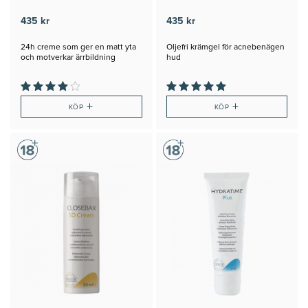
435 kr
435 kr
24h creme som ger en matt yta
Oljefri krämgel för acnebenägen
och motverkar ärrbildning
hud
+
+
KÖP
KÖP