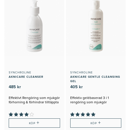
SYNCHROLINE
SYNCHROLINE
AKNICARE CLEANSER
AKNICARE GENTLE CLEANSING
GEL
485 kr
405 kr
Effektivt Rengöring som mjukgör
Effektiv gelébaserad 3 i 1
förhorning & förhindrar tilltäppta
rengöring som mjukgör
porer.
+
+
KÖP
KÖP