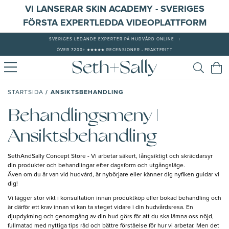
VI LANSERAR SKIN ACADEMY - SVERIGES
FÖRSTA EXPERTLEDDA VIDEOPLATTFORM
SVERIGES LEDANDE EXPERTER PÅ HUDVÅRD ONLINE
|
ÖVER 7200+ ★★★★★ RECENSIONER - FRAKTFRITT
/
ANSIKTSBEHANDLING
STARTSIDA
Behandlingsmeny |
Ansiktsbehandling
SethAndSally Concept Store - Vi arbetar säkert, långsiktigt och skräddarsyr
din produkter och behandlingar efter dagsform och utgångsläge.
Även om du är van vid hudvård, är nybörjare eller känner dig nyfiken guidar vi
dig!
Vi lägger stor vikt i konsultation innan produktköp eller bokad behandling och
är därför ett krav innan vi kan ta steget vidare i din hudvårdsresa. En
djupdykning och genomgång av din hud görs för att du ska lämna oss nöjd,
fullmatad med nyttiga tips råd och bättre förståelse för hur vi arbetar. Men det