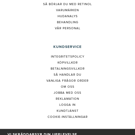
S
Å BÖRJAR DU MED RETINOL
VARUMÄRKEN
HUDANALYS
BEHANDLING
VÅR PERSONAL
KUNDSERVICE
INTEGRITETSPOLICY
KÖPVILLKOR
BETALNINGSVILLKOR
SÅ HANDLAR DU
VANLIGA FRÅGOR ORDER
OM OSS
JOBBA MED OSS
REKLAMATION
LOGGA IN
KUNDTJÄNST
COOKIE-INSTÄLLNINGAR
VI SKRÄDDARSYR DIN UPPLEVELSE
PRENUMERERA PÅ NYHETSBREV