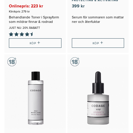
PROTECTING & ACTIVATING
Onlinepris: 223 kr
399 kr
Klinikpris 279 kr
Behandlande Toner i Sprayform
Serum för sommaren som mattar
som mildrar finnar & rodnad
ner och återfuktar
JUST NU: 20% RABATT
+
+
KÖP
KÖP