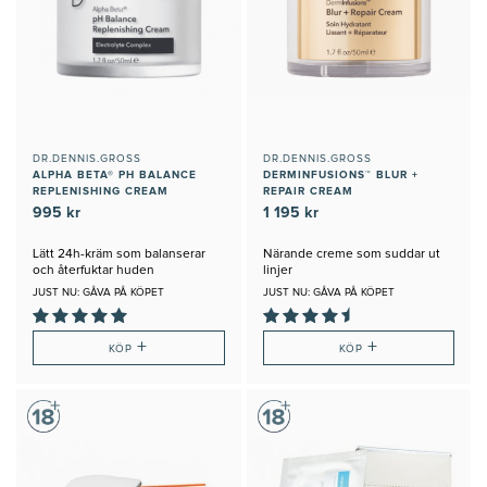
DR.DENNIS.GROSS
DR.DENNIS.GROSS
ALPHA BETA® PH BALANCE
DERMINFUSIONS™ BLUR +
REPLENISHING CREAM
REPAIR CREAM
995 kr
1 195 kr
Lätt 24h-kräm som balanserar
Närande creme som suddar ut
och återfuktar huden
linjer
JUST NU: GÅVA PÅ KÖPET
JUST NU: GÅVA PÅ KÖPET
+
+
KÖP
KÖP