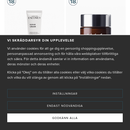
VI SKRÄDDARSYR DIN UPPLEVELSE
Vi använder cookies för att ge dig en personlig shoppingupplevelse,
personanpassad annonsering och för hålla våra webbplatser tillförlitliga
och säkra. För detta ändamål samlar vi in information om användarna,
deras mönster och deras enheter.
Klicka på "Okej" om du tillåter alla cookies eller välj vilka cookies du tillåter
och vilka du vill stänga av genom att klicka på "Inställningar" nedan.
ENEOMEY
ESSE
REPAIR CREAM
CREAM MASK
INSTÄLLNINGAR
495 kr
820 kr
ENDAST NÖDVÄNDIGA
Creme som reparerar, lugnar och
Mjukgörande och fuktgivande
ger näring till känslig hud
mask för alla hudtyper
GODKÄNN ALLA