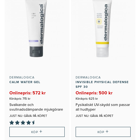
DERMALOGICA
DERMALOGICA
CALM WATER GEL
INVISIBLE PHYSICAL DEFENSE
SPF 30
Onlinepris: 572 kr
Onlinepris: 500 kr
Klinikpris 715 kr
Klinikpris 625 kr
Svalkande och
Fysikaliskt UV-skydd som passar
svullnadsdämpande mjukgörare
all hudtyper
för känslig hud
JUST NU: GÅVA PÅ KÖPET
JUST NU: GÅVA PÅ KÖPET
+
+
KÖP
KÖP