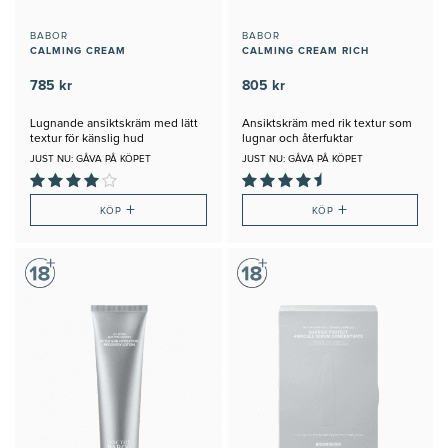
BABOR
BABOR
CALMING CREAM
CALMING CREAM RICH
785 kr
805 kr
Lugnande ansiktskräm med lätt
Ansiktskräm med rik textur som
textur för känslig hud
lugnar och återfuktar
JUST NU: GÅVA PÅ KÖPET
JUST NU: GÅVA PÅ KÖPET
+
+
KÖP
KÖP