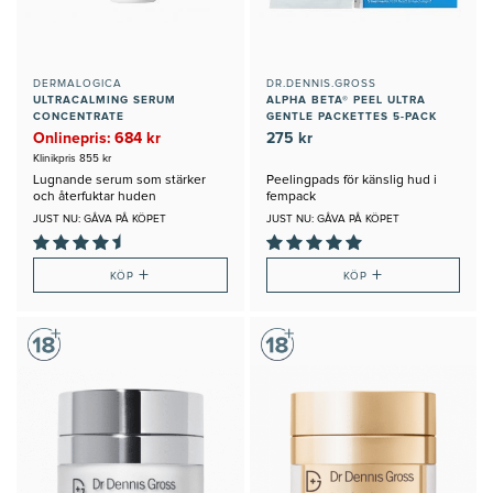
DERMALOGICA
DR.DENNIS.GROSS
ULTRACALMING SERUM
ALPHA BETA® PEEL ULTRA
CONCENTRATE
GENTLE PACKETTES 5-PACK
Onlinepris: 684 kr
275 kr
Klinikpris 855 kr
Lugnande serum som stärker
Peelingpads för känslig hud i
och återfuktar huden
fempack
JUST NU: GÅVA PÅ KÖPET
JUST NU: GÅVA PÅ KÖPET
+
+
KÖP
KÖP