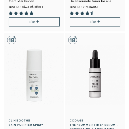
återfuktar huden
Balanserande toner för alla
Hudtyper
JUST NU: GÅVA PÅ KÖPET
JUST NU: 20% RABATT
+
+
KÖP
KÖP
CLINISOOTHE
CODAGE
SKIN PURIFIER SPRAY
THE "SUMMER TIME" SERUM -