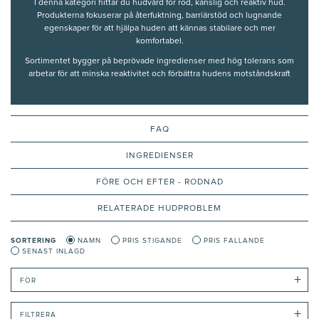
I denna kategori hittar du hudvård för röd, känslig och reaktiv hud.
Produkterna fokuserar på återfuktning, barriärstöd och lugnande
egenskaper för att hjälpa huden att kännas stabilare och mer
komfortabel.
Sortimentet bygger på beprövade ingredienser med hög tolerans som
arbetar för att minska reaktivitet och förbättra hudens motståndskraft
— för en hud som upplevs jämnare och mindre röd över tid.
Innehållet och rekommendationerna på denna sida är framtagna och
granskade av våra auktoriserade hudterapeuter.
FAQ
INGREDIENSER
FÖRE OCH EFTER - RODNAD
RELATERADE HUDPROBLEM
SORTERING
NAMN
PRIS STIGANDE
PRIS FALLANDE
SENAST INLAGD
+
FÖR
+
FILTRERA