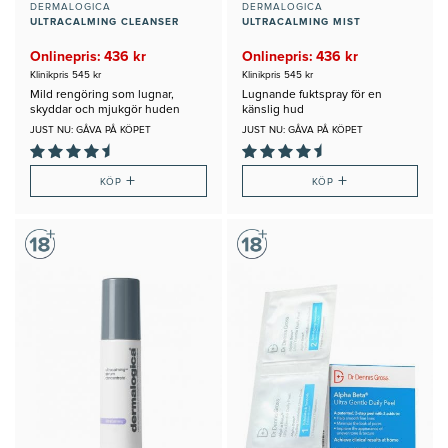
DERMALOGICA
DERMALOGICA
ULTRACALMING CLEANSER
ULTRACALMING MIST
Onlinepris: 436 kr
Onlinepris: 436 kr
Klinikpris 545 kr
Klinikpris 545 kr
Mild rengöring som lugnar,
Lugnande fuktspray för en
skyddar och mjukgör huden
känslig hud
JUST NU: GÅVA PÅ KÖPET
JUST NU: GÅVA PÅ KÖPET
+
+
KÖP
KÖP