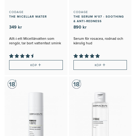
CODAGE
CODAGE
THE MICELLAR WATER
THE SERUM N°07 - SOOTHING
& ANTI-REDNESS
349 kr
890 kr
Allt-i-ett Micellärvatten som
Serum för rosacea, rodnad och
rengör, tar bort vattenfast smink
känslig hud
och spf
+
+
KÖP
KÖP