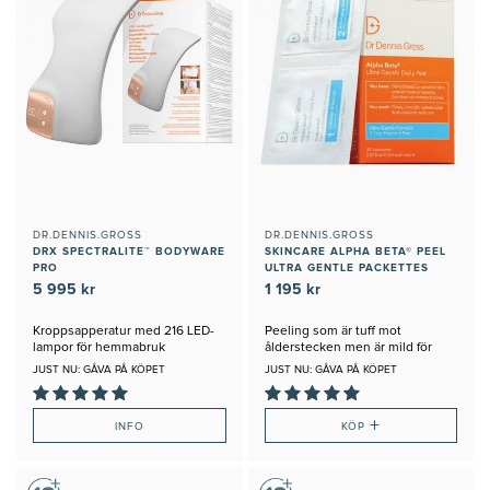
DR.DENNIS.GROSS
DR.DENNIS.GROSS
DRX SPECTRALITE™ BODYWARE
SKINCARE ALPHA BETA® PEEL
PRO
ULTRA GENTLE PACKETTES
5 995 kr
1 195 kr
Kroppsapperatur med 216 LED-
Peeling som är tuff mot
lampor för hemmabruk
ålderstecken men är mild för
huden
JUST NU: GÅVA PÅ KÖPET
JUST NU: GÅVA PÅ KÖPET
+
INFO
KÖP