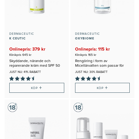
DERMACEUTIC
DERMACEUTIC
K CEUTIC
OXYBIOME
Onlinepris: 379 kr
Onlinepris: 115 kr
Klinikpris 645 kr
Klinikpris 165 kr
Skyddande, närande och
Rengöring i form av
reparerande kräm med SPF 50
Micellärvatten som passar för
alla Hudtyper
JUST NU: 41% RABATT
JUST NU: 30% RABATT
+
+
KÖP
KÖP