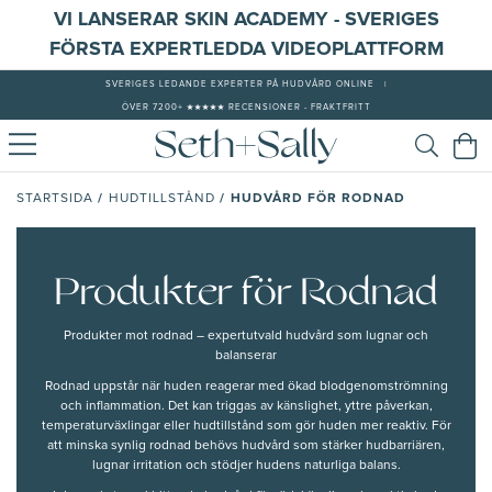
VI LANSERAR SKIN ACADEMY - SVERIGES
FÖRSTA EXPERTLEDDA VIDEOPLATTFORM
SVERIGES LEDANDE EXPERTER PÅ HUDVÅRD ONLINE
|
ÖVER 7200+ ★★★★★ RECENSIONER - FRAKTFRITT
/
/
HUDVÅRD FÖR RODNAD
STARTSIDA
HUDTILLSTÅND
Produkter för Rodnad
Produkter mot rodnad – expertutvald hudvård som lugnar och
balanserar
Rodnad uppstår när huden reagerar med ökad blodgenomströmning
och inflammation. Det kan triggas av
känslighet
, yttre påverkan,
temperaturväxlingar eller hudtillstånd som gör huden mer reaktiv. För
att minska synlig rodnad behövs hudvård som stärker
hudbarriären
,
lugnar irritation och stödjer hudens naturliga balans.