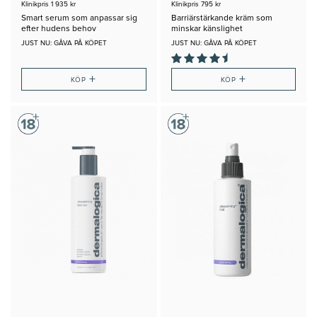
Klinikpris 1 935 kr
Klinikpris 795 kr
Smart serum som anpassar sig
Barriärstärkande kräm som
efter hudens behov
minskar känslighet
JUST NU: GÅVA PÅ KÖPET
JUST NU: GÅVA PÅ KÖPET
+
+
KÖP
KÖP