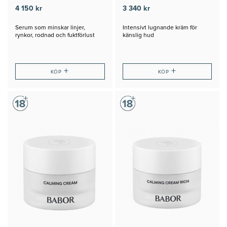
4 150 kr
3 340 kr
Serum som minskar linjer,
Intensivt lugnande kräm för
rynkor, rodnad och fuktförlust
känslig hud
+
+
KÖP
KÖP