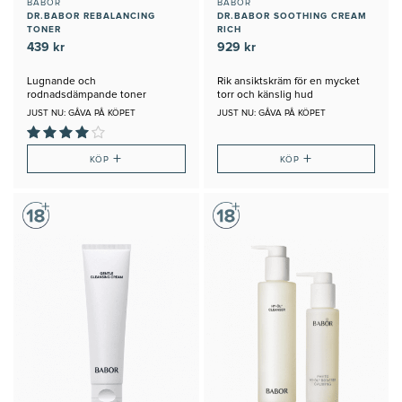
BABOR
BABOR
DR.BABOR REBALANCING
DR.BABOR SOOTHING CREAM
TONER
RICH
439 kr
929 kr
Lugnande och
Rik ansiktskräm för en mycket
rodnadsdämpande toner
torr och känslig hud
JUST NU: GÅVA PÅ KÖPET
JUST NU: GÅVA PÅ KÖPET
+
+
KÖP
KÖP