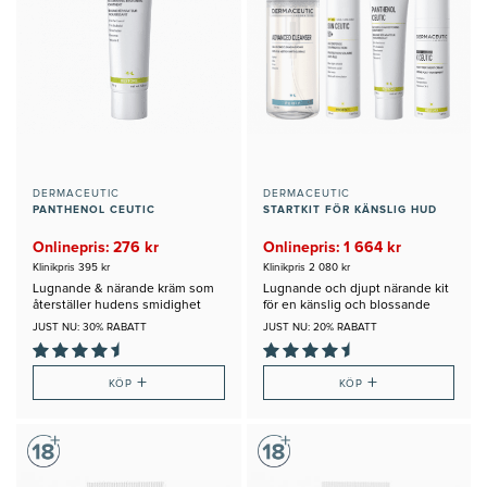
DERMACEUTIC
DERMACEUTIC
PANTHENOL CEUTIC
STARTKIT FÖR KÄNSLIG HUD
Onlinepris: 276 kr
Onlinepris: 1 664 kr
Klinikpris 395 kr
Klinikpris 2 080 kr
Lugnande & närande kräm som
Lugnande och djupt närande kit
återställer hudens smidighet
för en känslig och blossande
hud
JUST NU: 30% RABATT
JUST NU: 20% RABATT
+
+
KÖP
KÖP