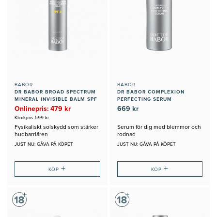
BABOR
BABOR
DR BABOR BROAD SPECTRUM
DR BABOR COMPLEXION
MINERAL INVISIBLE BALM SPF
PERFECTING SERUM
30
Onlinepris: 479 kr
669 kr
Klinikpris 599 kr
Fysikaliskt solskydd som stärker
Serum för dig med blemmor och
hudbarriären
rodnad
JUST NU: GÅVA PÅ KÖPET
JUST NU: GÅVA PÅ KÖPET
+
+
KÖP
KÖP