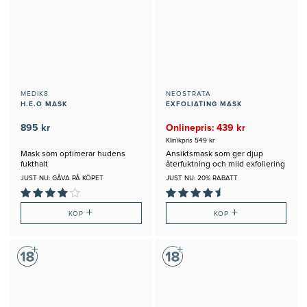
MEDIK8
NEOSTRATA
H.E.O MASK
EXFOLIATING MASK
895 kr
Onlinepris: 439 kr
Klinikpris 549 kr
Mask som optimerar hudens
Ansiktsmask som ger djup
fukthalt
återfuktning och mild exfoliering
under natten
JUST NU: GÅVA PÅ KÖPET
JUST NU: 20% RABATT
+
+
KÖP
KÖP