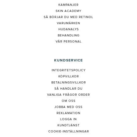
KAMPANJER
SKIN ACADEMY
S
Å BÖRJAR DU MED RETINOL
VARUMÄRKEN
HUDANALYS
BEHANDLING
VÅR PERSONAL
KUNDSERVICE
INTEGRITETSPOLICY
KÖPVILLKOR
BETALNINGSVILLKOR
SÅ HANDLAR DU
VANLIGA FRÅGOR ORDER
OM OSS
JOBBA MED OSS
REKLAMATION
LOGGA IN
KUNDTJÄNST
COOKIE-INSTÄLLNINGAR