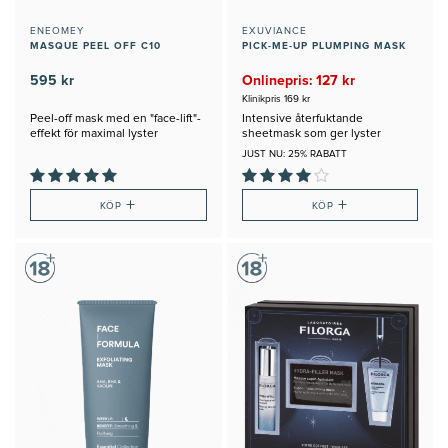
ENEOMEY
EXUVIANCE
MASQUE PEEL OFF C10
PICK-ME-UP PLUMPING MASK
595 kr
Onlinepris: 127 kr
Klinikpris 169 kr
Peel-off mask med en "face-lift"-
Intensive återfuktande
effekt för maximal lyster
sheetmask som ger lyster
JUST NU: 25% RABATT
+
+
KÖP
KÖP