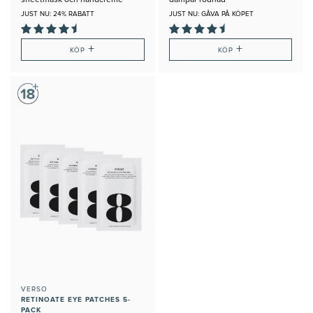
JUST NU: 24% RABATT
JUST NU: GÅVA PÅ KÖPET
+
+
KÖP
KÖP
VERSO
RETINOATE EYE PATCHES 5-
PACK