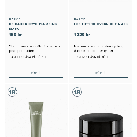
BABOR
BABOR
DR BABOR CRYO PLUMPING
HSR LIFTING OVERNIGHT MASK
MASK
159 kr
1 329 kr
Sheet mask som återfuktar och
Nattmask som minskar rynkor,
plumpar huden
återfuktar och ger lyster
JUST NU: GÅVA PÅ KÖPET
JUST NU: GÅVA PÅ KÖPET
+
+
KÖP
KÖP