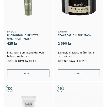
BABOR
BABOR
MICROBIOMIC RENEWAL
SEACREATION THE MASK
OVERNIGHT MASK
425 kr
2 690 kr
Nattmask som återfuktar och
Exklusiv mask som återfuktar
balanserar huden
och slätar ut
JUST NU: GÅVA PÅ KÖPET
JUST NU: GÅVA PÅ KÖPET
+
+
KÖP
KÖP