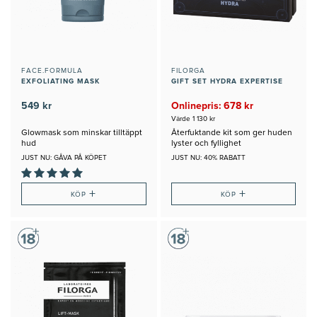
FACE.FORMULA
FILORGA
EXFOLIATING MASK
GIFT SET HYDRA EXPERTISE
549 kr
Onlinepris: 678 kr
Värde 1 130 kr
Glowmask som minskar tilltäppt
Återfuktande kit som ger huden
hud
lyster och fyllighet
JUST NU: GÅVA PÅ KÖPET
JUST NU: 40% RABATT
+
+
KÖP
KÖP