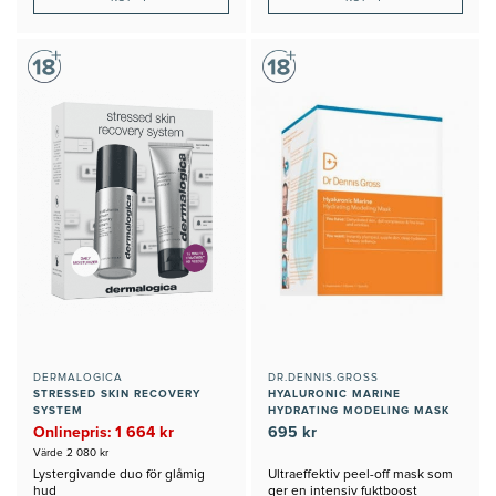
DERMALOGICA
DR.DENNIS.GROSS
STRESSED SKIN RECOVERY
HYALURONIC MARINE
SYSTEM
HYDRATING MODELING MASK
Onlinepris: 1 664 kr
695 kr
Värde 2 080 kr
Lystergivande duo för glåmig
Ultraeffektiv peel-off mask som
hud
ger en intensiv fuktboost