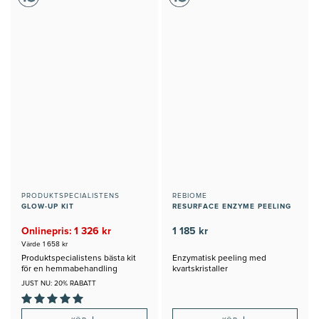
PRODUKTSPECIALISTENS
REBIOME
GLOW-UP KIT
RESURFACE ENZYME PEELING
Onlinepris: 1 326 kr
1 185 kr
Värde 1 658 kr
Produktspecialistens bästa kit
Enzymatisk peeling med
för en hemmabehandling
kvartskristaller
JUST NU: 20% RABATT