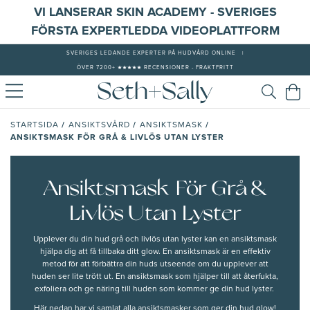
VI LANSERAR SKIN ACADEMY - SVERIGES
FÖRSTA EXPERTLEDDA VIDEOPLATTFORM
SVERIGES LEDANDE EXPERTER PÅ HUDVÅRD ONLINE
|
ÖVER 7200+ ★★★★★ RECENSIONER - FRAKTFRITT
/
/
/
STARTSIDA
ANSIKTSVÅRD
ANSIKTSMASK
ANSIKTSMASK FÖR GRÅ & LIVLÖS UTAN LYSTER
Ansiktsmask För Grå &
Livlös Utan Lyster
Upplever du din hud grå och livlös utan lyster kan en
ansiktsmask
hjälpa dig att
få tillbaka ditt glow.
En ansiktsmask är en effektiv
metod för att
förbättra din huds utseende
om du upplever att
huden ser lite trött ut. En ansiktsmask som hjälper till att återfukta,
exfoliera
och
ge näring till huden som kommer ge din hud lyster.
Här nedan har vi samlat alla ansiktsmasker som ger din hud glow!