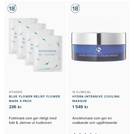
HYGGEE
IS.CLINICAL
BLUE FLOWER RELIEF FLOWER
HYDRA-INTENSIVE COOLING
MASK 4-PACK
MASQUE
236 kr
1 549 kr
Fuktmask som ger rikligt med
Ansiktsmask som ger en
fukt & Jämnar ut hudtonen
svalkande och uppfriskande
känsla