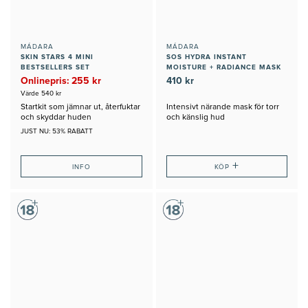
MÁDARA
MÁDARA
SKIN STARS 4 MINI
SOS HYDRA INSTANT
BESTSELLERS SET
MOISTURE + RADIANCE MASK
Onlinepris: 255 kr
410 kr
Värde 540 kr
Startkit som jämnar ut, återfuktar
Intensivt närande mask för torr
och skyddar huden
och känslig hud
JUST NU: 53% RABATT
+
INFO
KÖP