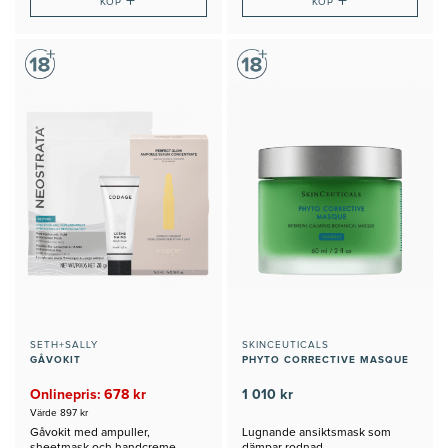
+
+
KÖP
KÖP
SETH+SALLY
SKINCEUTICALS
GÅVOKIT
PHYTO CORRECTIVE MASQUE
Onlinepris: 678 kr
1 010 kr
Värde 897 kr
Gåvokit med ampuller,
Lugnande ansiktsmask som
sheetmask och handcreme
dämpar rodnad