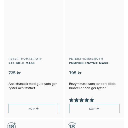
PETER.THOMAS.ROTH
PETER.THOMAS.ROTH
24K GOLD MASK
PUMPKIN ENZYME MASK
725 kr
795 kr
Ansiktsmask med guld som ger
Enzymmask som tar bort döda
lyster och fasthet
hudceller och ger lyster
+
+
KÖP
KÖP