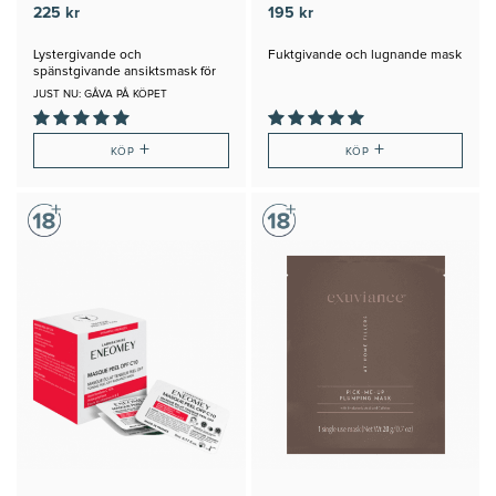
TREATMENT MASK
225 kr
195 kr
Lystergivande och
Fuktgivande och lugnande mask
spänstgivande ansiktsmask för
alla hudtyper
JUST NU: GÅVA PÅ KÖPET
+
+
KÖP
KÖP