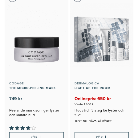
CODAGE
DERMALOGICA
THE MICRO-PEELING MASK
LIGHT UP THE ROOM
749 kr
Onlinepris: 650 kr
Värde 1 300 kr
Peelande mask som ger lyster
Hudvård i 3 steg för lyster och
och klarare hud
fukt
JUST NU: GÅVA PÅ KÖPET
+
+
KÖP
KÖP