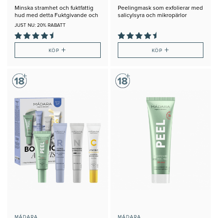
Minska stramhet och fuktfattig
Peelingmask som exfolierar med
hud med detta Fuktgivande och
salicylsyra och mikropärlor
närande kit från iS Clinical
JUST NU: 20% RABATT
+
+
KÖP
KÖP
MÁDARA
MÁDARA