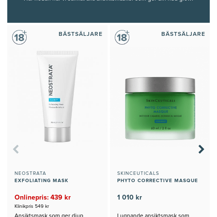
BÄSTSÄLJARE
BÄSTSÄLJARE
NEOSTRATA
SKINCEUTICALS
EXFOLIATING MASK
PHYTO CORRECTIVE MASQUE
Onlinepris: 439 kr
1 010 kr
Klinikpris 549 kr
Ansiktsmask som ger djup
Lugnande ansiktsmask som