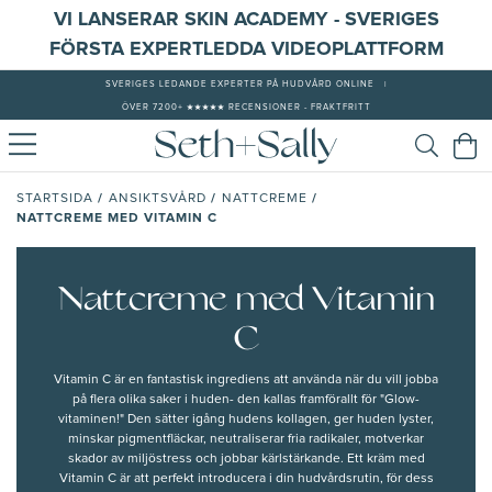
VI LANSERAR SKIN ACADEMY - SVERIGES
FÖRSTA EXPERTLEDDA VIDEOPLATTFORM
SVERIGES LEDANDE EXPERTER PÅ HUDVÅRD ONLINE
|
ÖVER 7200+ ★★★★★ RECENSIONER - FRAKTFRITT
/
/
/
STARTSIDA
ANSIKTSVÅRD
NATTCREME
NATTCREME MED VITAMIN C
Nattcreme med Vitamin
C
Vitamin C är en fantastisk ingrediens att använda när du vill jobba
på flera olika saker i huden- den kallas framförallt för "Glow-
vitaminen!" Den sätter igång hudens kollagen, ger huden lyster,
minskar pigmentfläckar, neutraliserar fria radikaler, motverkar
skador av miljöstress och jobbar kärlstärkande. Ett kräm med
Vitamin C är att perfekt introducera i din hudvårdsrutin, för dess