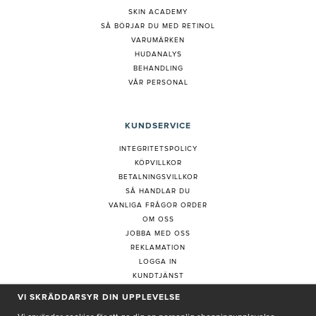
SKIN ACADEMY
S
Å BÖRJAR DU MED RETINOL
VARUMÄRKEN
HUDANALYS
BEHANDLING
VÅR PERSONAL
KUNDSERVICE
INTEGRITETSPOLICY
KÖPVILLKOR
BETALNINGSVILLKOR
SÅ HANDLAR DU
VANLIGA FRÅGOR ORDER
OM OSS
JOBBA MED OSS
REKLAMATION
LOGGA IN
KUNDTJÄNST
COOKIE-INSTÄLLNINGAR
VI SKRÄDDARSYR DIN UPPLEVELSE