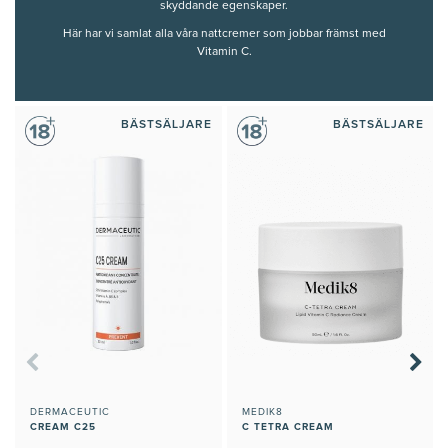
skyddande egenskaper.
Här har vi samlat alla våra nattcremer som jobbar främst med
Vitamin C.
BÄSTSÄLJARE
BÄSTSÄLJARE
DERMACEUTIC
MEDIK8
CREAM C25
C TETRA CREAM