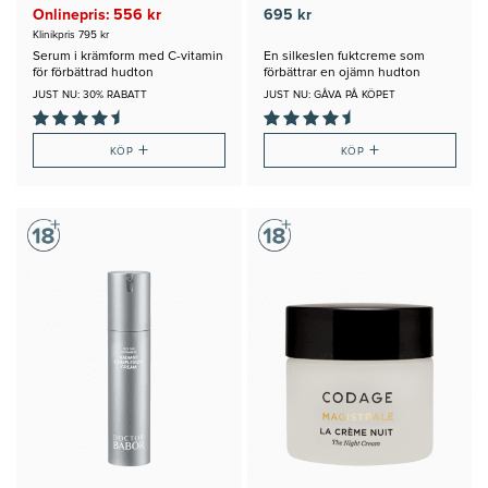
Onlinepris: 556 kr
695 kr
Klinikpris 795 kr
Serum i krämform med C-vitamin
En silkeslen fuktcreme som
för förbättrad hudton
förbättrar en ojämn hudton
JUST NU: 30% RABATT
JUST NU: GÅVA PÅ KÖPET
+
+
KÖP
KÖP