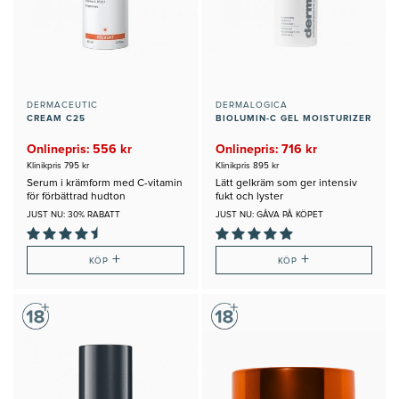
DERMACEUTIC
DERMALOGICA
CREAM C25
BIOLUMIN-C GEL MOISTURIZER
Onlinepris: 556 kr
Onlinepris: 716 kr
Klinikpris 795 kr
Klinikpris 895 kr
Serum i krämform med C-vitamin
Lätt gelkräm som ger intensiv
för förbättrad hudton
fukt och lyster
JUST NU: 30% RABATT
JUST NU: GÅVA PÅ KÖPET
+
+
KÖP
KÖP