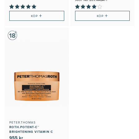
JUST NU: 20% RABATT
+
+
KÖP
KÖP
PETER.THOMAS
ROTH.POTENT-C™
BRIGHTENING VITAMIN C
MOISTURIZER
955 kr