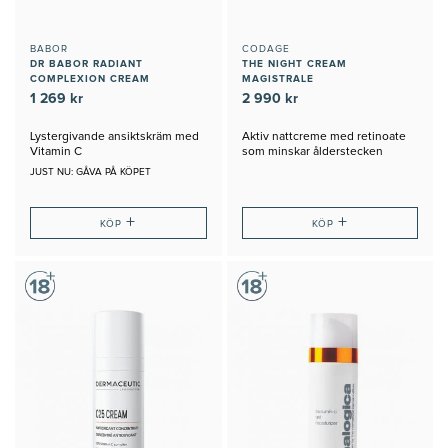
BABOR
CODAGE
DR BABOR RADIANT
THE NIGHT CREAM
COMPLEXION CREAM
MAGISTRALE
1 269 kr
2 990 kr
Lystergivande ansiktskräm med
Aktiv nattcreme med retinoate
Vitamin C
som minskar ålderstecken
JUST NU: GÅVA PÅ KÖPET
+
+
KÖP
KÖP