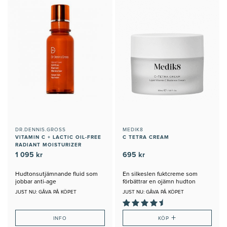
DR.DENNIS.GROSS
MEDIK8
VITAMIN C + LACTIC OIL-FREE
C TETRA CREAM
RADIANT MOISTURIZER
1 095 kr
695 kr
Hudtonsutjämnande fluid som
En silkeslen fuktcreme som
jobbar anti-age
förbättrar en ojämn hudton
JUST NU: GÅVA PÅ KÖPET
JUST NU: GÅVA PÅ KÖPET
+
INFO
KÖP