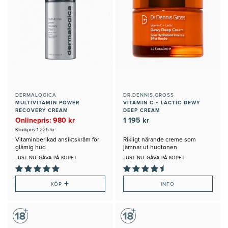
DERMALOGICA
DR.DENNIS.GROSS
MULTIVITAMIN POWER
VITAMIN C + LACTIC DEWY
RECOVERY CREAM
DEEP CREAM
Onlinepris: 980 kr
1 195 kr
Klinikpris 1 225 kr
Vitaminberikad ansiktskräm för
Rikligt närande creme som
glåmig hud
jämnar ut hudtonen
JUST NU: GÅVA PÅ KÖPET
JUST NU: GÅVA PÅ KÖPET
+
KÖP
INFO