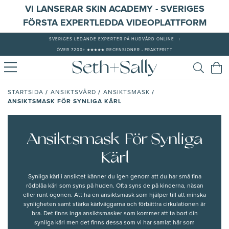
VI LANSERAR SKIN ACADEMY - SVERIGES
FÖRSTA EXPERTLEDDA VIDEOPLATTFORM
SVERIGES LEDANDE EXPERTER PÅ HUDVÅRD ONLINE
|
ÖVER 7200+ ★★★★★ RECENSIONER - FRAKTFRITT
/
/
/
STARTSIDA
ANSIKTSVÅRD
ANSIKTSMASK
ANSIKTSMASK FÖR SYNLIGA KÄRL
Ansiktsmask För Synliga
Kärl
Synliga kärl i ansiktet känner du igen genom att du har små fina
rödblåa kärl som syns på
huden
. Ofta syns de på kinderna, näsan
eller runt ögonen. Att ha en
ansiktsmask
som hjälper till att
minska
synligheten
samt stärka kärlväggarna och förbättra cirkulationen är
bra. Det finns inga ansiktsmasker som kommer att ta bort din
synliga kärl men det finns dessa som vi har samlat här som