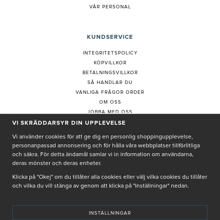
VÅR PERSONAL
KUNDSERVICE
INTEGRITETSPOLICY
KÖPVILLKOR
BETALNINGSVILLKOR
SÅ HANDLAR DU
VANLIGA FRÅGOR ORDER
OM OSS
JOBBA MED OSS
REKLAMATION
VI SKRÄDDARSYR DIN UPPLEVELSE
LOGGA IN
Vi använder cookies för att ge dig en personlig shoppingupplevelse,
KUNDTJÄNST
personanpassad annonsering och för hålla våra webbplatser tillförlitliga
COOKIE-INSTÄLLNINGAR
och säkra. För detta ändamål samlar vi in information om användarna,
deras mönster och deras enheter.
Klicka på "Okej" om du tillåter alla cookies eller välj vilka cookies du tillåter
PRENUMERERA PÅ NYHETSBREV
och vilka du vill stänga av genom att klicka på "Inställningar" nedan.
INSTÄLLNINGAR