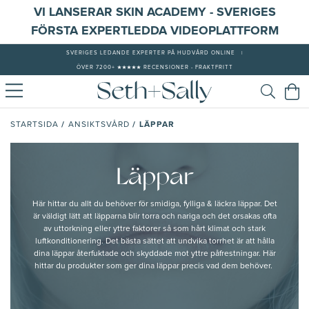
VI LANSERAR SKIN ACADEMY - SVERIGES
FÖRSTA EXPERTLEDDA VIDEOPLATTFORM
SVERIGES LEDANDE EXPERTER PÅ HUDVÅRD ONLINE
|
ÖVER 7200+ ★★★★★ RECENSIONER - FRAKTFRITT
/
/
LÄPPAR
STARTSIDA
ANSIKTSVÅRD
Läppar
Här hittar du allt du behöver för smidiga, fylliga & läckra läppar. Det
är väldigt lätt att läpparna blir torra och nariga och det orsakas ofta
av uttorkning eller yttre faktorer så som hårt klimat och stark
luftkonditionering. Det bästa sättet att undvika torrhet är att hålla
dina läppar återfuktade och skyddade mot yttre påfrestningar. Här
hittar du produkter som ger dina läppar precis vad dem behöver.