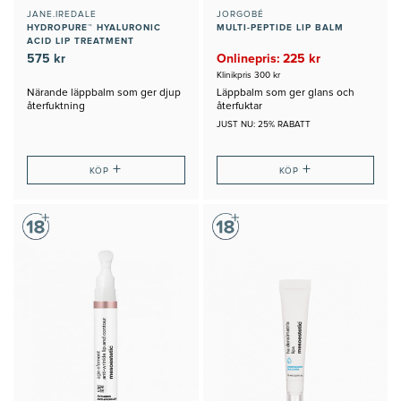
JANE.IREDALE
JORGOBÉ
HYDROPURE™ HYALURONIC
MULTI-PEPTIDE LIP BALM
ACID LIP TREATMENT
575 kr
Onlinepris: 225 kr
Klinikpris 300 kr
Närande läppbalm som ger djup
Läppbalm som ger glans och
återfuktning
återfuktar
JUST NU: 25% RABATT
+
+
KÖP
KÖP