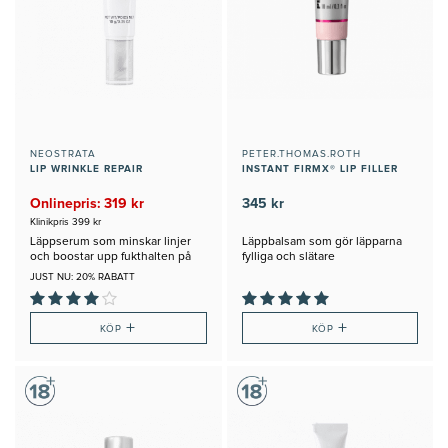
NEOSTRATA
PETER.THOMAS.ROTH
LIP WRINKLE REPAIR
INSTANT FIRMX® LIP FILLER
Onlinepris: 319 kr
345 kr
Klinikpris 399 kr
Läppserum som minskar linjer
Läppbalsam som gör läpparna
och boostar upp fukthalten på
fylliga och slätare
läpparna
JUST NU: 20% RABATT
+
+
KÖP
KÖP