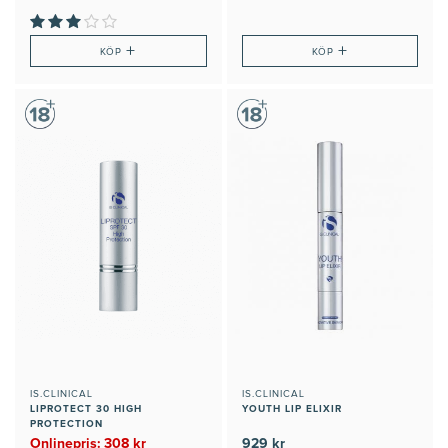
+
+
KÖP
KÖP
IS.CLINICAL
IS.CLINICAL
LIPROTECT 30 HIGH
YOUTH LIP ELIXIR
PROTECTION
Onlinepris: 308 kr
929 kr