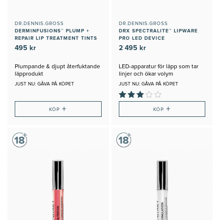
DR.DENNIS.GROSS
DR.DENNIS.GROSS
DERMINFUSIONS™ PLUMP +
DRX SPECTRALITE™ LIPWARE
REPAIR LIP TREATMENT TINTS
PRO LED DEVICE
495 kr
2 495 kr
Plumpande & djupt återfuktande
LED-apparatur för läpp som tar
läpprodukt
linjer och ökar volym
JUST NU: GÅVA PÅ KÖPET
JUST NU: GÅVA PÅ KÖPET
+
+
KÖP
KÖP