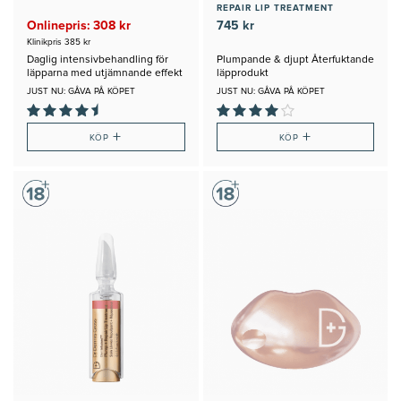
REPAIR LIP TREATMENT
Onlinepris: 308 kr
745 kr
Klinikpris 385 kr
Daglig intensivbehandling för
Plumpande & djupt Återfuktande
läpparna med utjämnande effekt
läpprodukt
JUST NU: GÅVA PÅ KÖPET
JUST NU: GÅVA PÅ KÖPET
+
+
KÖP
KÖP