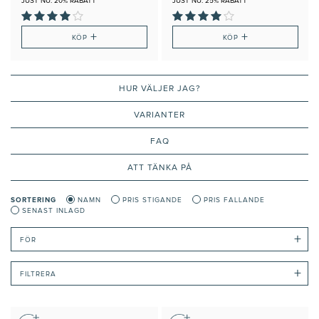
JUST NU: 20% RABATT
JUST NU: 25% RABATT
+
+
KÖP
KÖP
HUR VÄLJER JAG?
VARIANTER
FAQ
ATT TÄNKA PÅ
SORTERING
NAMN
PRIS STIGANDE
PRIS FALLANDE
SENAST INLAGD
+
FÖR
+
FILTRERA