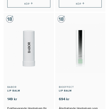
+
+
KÖP
KÖP
BABOR
BIOEFFECT
LIP BALM
LIP BALM
149 kr
694 kr
Fuktbevarande läppbalsam för
Återfuktande läppbalsam som