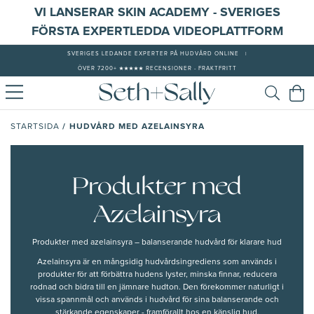
VI LANSERAR SKIN ACADEMY - SVERIGES
FÖRSTA EXPERTLEDDA VIDEOPLATTFORM
SVERIGES LEDANDE EXPERTER PÅ HUDVÅRD ONLINE
|
ÖVER 7200+ ★★★★★ RECENSIONER - FRAKTFRITT
/
HUDVÅRD MED AZELAINSYRA
STARTSIDA
Produkter med
Azelainsyra
Produkter med azelainsyra – balanserande hudvård för klarare hud
Azelainsyra
är en mångsidig hudvårdsingrediens som används i
produkter för att förbättra hudens lyster, minska finnar, reducera
rodnad och bidra till en jämnare hudton. Den förekommer naturligt i
vissa spannmål och används i hudvård för sina balanserande och
stärkande egenskaper - framförallt hos en känslig hud.