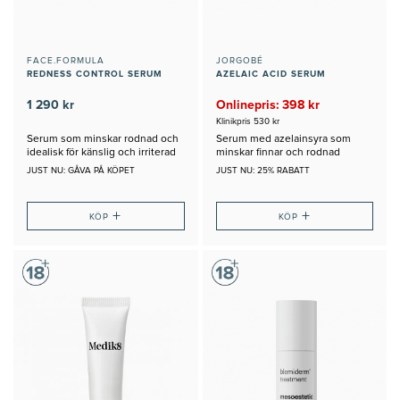
FACE.FORMULA
JORGOBÉ
REDNESS CONTROL SERUM
AZELAIC ACID SERUM
1 290 kr
Onlinepris: 398 kr
Klinikpris 530 kr
Serum som minskar rodnad och
Serum med azelainsyra som
idealisk för känslig och irriterad
minskar finnar och rodnad
hud
JUST NU: GÅVA PÅ KÖPET
JUST NU: 25% RABATT
+
+
KÖP
KÖP