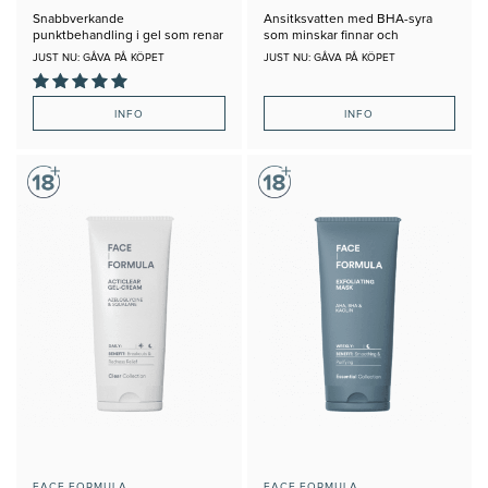
Snabbverkande
Ansitksvatten med BHA-syra
punktbehandling i gel som renar
som minskar finnar och
tilltäppta porer och förebygger
tilltäpptheter
JUST NU: GÅVA PÅ KÖPET
JUST NU: GÅVA PÅ KÖPET
acne.
INFO
INFO
FACE.FORMULA
FACE.FORMULA