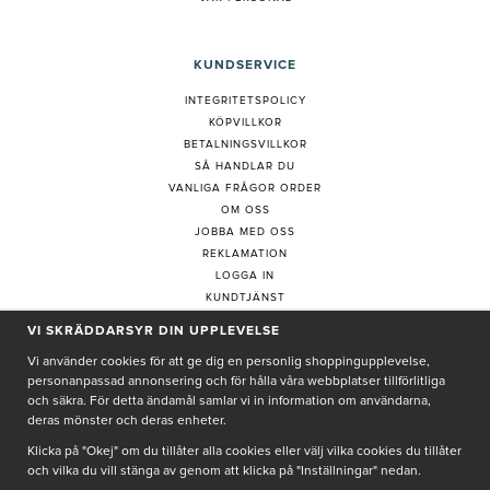
KUNDSERVICE
INTEGRITETSPOLICY
KÖPVILLKOR
BETALNINGSVILLKOR
SÅ HANDLAR DU
VANLIGA FRÅGOR ORDER
OM OSS
JOBBA MED OSS
REKLAMATION
LOGGA IN
KUNDTJÄNST
COOKIE-INSTÄLLNINGAR
VI SKRÄDDARSYR DIN UPPLEVELSE
Vi använder cookies för att ge dig en personlig shoppingupplevelse,
personanpassad annonsering och för hålla våra webbplatser tillförlitliga
PRENUMERERA PÅ NYHETSBREV
och säkra. För detta ändamål samlar vi in information om användarna,
deras mönster och deras enheter.
Klicka på "Okej" om du tillåter alla cookies eller välj vilka cookies du tillåter
och vilka du vill stänga av genom att klicka på "Inställningar" nedan.