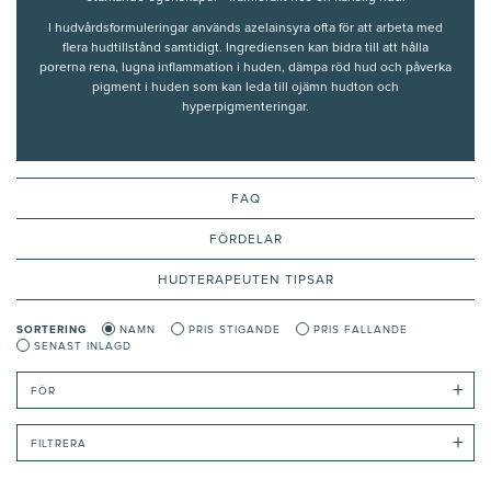
I hudvårdsformuleringar används azelainsyra ofta för att arbeta med
flera hudtillstånd samtidigt. Ingrediensen kan bidra till att hålla
porerna rena, lugna inflammation i huden, dämpa röd hud och påverka
pigment i huden som kan leda till ojämn hudton och
hyperpigmenteringar.
Här hittar du produkter som innehåller azelainsyra i form av serum,
krämer och behandlingar utvecklade för att förbättra hudens struktur
och balans. Produkterna är särskilt populära vid aknebenägen hud,
rosacea
, rodnad, akneärr och pigmentfläckar och röda märken.
FAQ
Produkterna bygger på ingredienser med dokumenterad effekt på
FÖRDELAR
hudens klarhet och balans. Regelbunden användning kan bidra till en
jämnare hudton, förbättrad hudstruktur och en mer balanserad
HUDTERAPEUTEN TIPSAR
hudbarriär.
Innehållet och rekommendationerna på denna sida är framtagna och
SORTERING
NAMN
PRIS STIGANDE
PRIS FALLANDE
granskade av våra auktoriserade hudterapeuter.
SENAST INLAGD
+
FÖR
+
FILTRERA