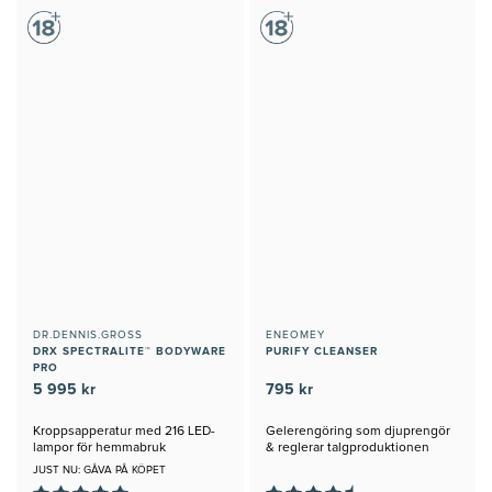
DR.DENNIS.GROSS
ENEOMEY
DRX SPECTRALITE™ BODYWARE
PURIFY CLEANSER
PRO
5 995 kr
795 kr
Kroppsapperatur med 216 LED-
Gelerengöring som djuprengör
lampor för hemmabruk
& reglerar talgproduktionen
JUST NU: GÅVA PÅ KÖPET