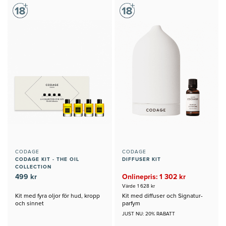
CODAGE
CODAGE
CODAGE KIT - THE OIL
DIFFUSER KIT
COLLECTION
499 kr
Onlinepris: 1 302 kr
Värde 1 628 kr
Kit med fyra oljor för hud, kropp
Kit med diffuser och Signatur-
och sinnet
parfym
JUST NU: 20% RABATT