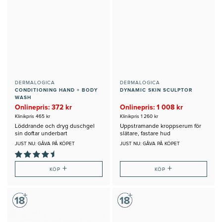
DERMALOGICA
DERMALOGICA
CONDITIONING HAND + BODY
DYNAMIC SKIN SCULPTOR
WASH
Onlinepris: 372 kr
Onlinepris: 1 008 kr
Klinikpris 465 kr
Klinikpris 1 260 kr
Löddrande och dryg duschgel
Uppstramande kroppserum för
sin doftar underbart
slätare, fastare hud
JUST NU: GÅVA PÅ KÖPET
JUST NU: GÅVA PÅ KÖPET
+
+
KÖP
KÖP