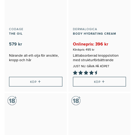
CODAGE
DERMALOGICA
THE OIL
BODY HYDRATING CREAM
579 kr
Onlinepris: 396 kr
Klinikpris 495 kr
Närande all-ett-olja för ansikte,
Lättabsorberad kroppslotion
kropp och hår
med strukturförbättrande
mjölksyra
JUST NU: GÅVA PÅ KÖPET
+
+
KÖP
KÖP