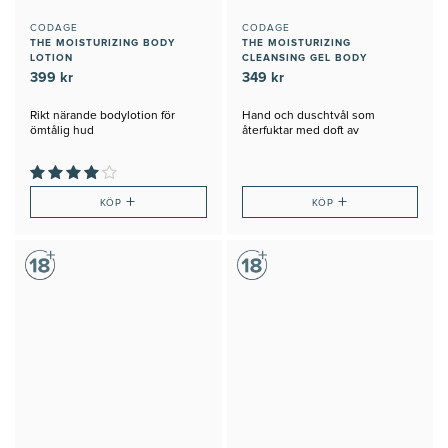
CODAGE
CODAGE
THE MOISTURIZING BODY
THE MOISTURIZING
LOTION
CLEANSING GEL BODY
399 kr
349 kr
Rikt närande bodylotion för
Hand och duschtvål som
ömtålig hud
återfuktar med doft av
Bergamott, Kokos och Patchouli
+
+
KÖP
KÖP