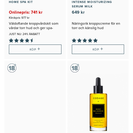
HOME SPA KIT
INTENSE MOISTURIZING
SERUM MILK
Onlinepris: 741 kr
649 kr
Klinikpris 977 kr
Väldoftande kroppvårdskit som
Näringsrik kroppscreme för en
vårdar torr hud och ger spa-
torr och känslig hud
känsla
JUST NU: 24% RABATT
+
+
KÖP
KÖP