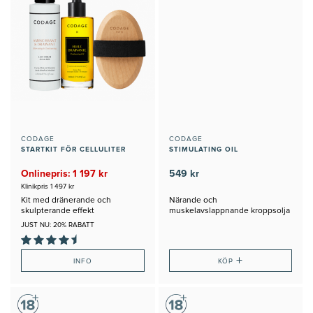
CODAGE
CODAGE
STARTKIT FÖR CELLULITER
STIMULATING OIL
Onlinepris: 1 197 kr
549 kr
Klinikpris 1 497 kr
Kit med dränerande och
Närande och
skulpterande effekt
muskelavslappnande kroppsolja
JUST NU: 20% RABATT
+
INFO
KÖP