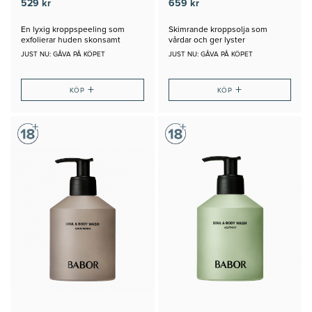
529 kr
659 kr
En lyxig kroppspeeling som
Skimrande kroppsolja som
exfolierar huden skonsamt
vårdar och ger lyster
JUST NU: GÅVA PÅ KÖPET
JUST NU: GÅVA PÅ KÖPET
+
+
KÖP
KÖP