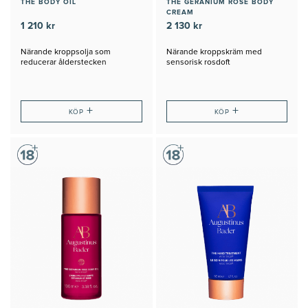
THE BODY OIL
THE GERANIUM ROSE BODY
CREAM
1 210 kr
2 130 kr
Närande kroppsolja som
Närande kroppskräm med
reducerar ålderstecken
sensorisk rosdoft
+
+
KÖP
KÖP