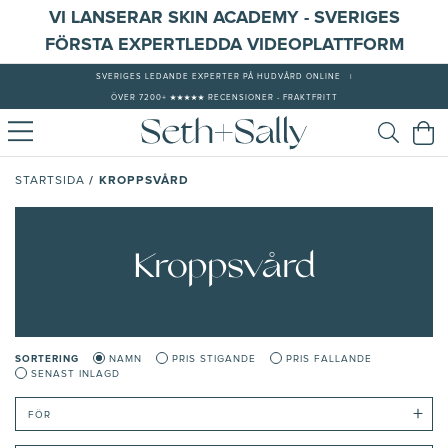
VI LANSERAR SKIN ACADEMY - SVERIGES
FÖRSTA EXPERTLEDDA VIDEOPLATTFORM
SVERIGES LEDANDE EXPERTER PÅ HUDVÅRD ONLINE
|
ÖVER 7200+ ★★★★★ RECENSIONER - FRAKTFRITT
/
KROPPSVÅRD
STARTSIDA
Kroppsvård
SORTERING
NAMN
PRIS STIGANDE
PRIS FALLANDE
SENAST INLAGD
+
FÖR