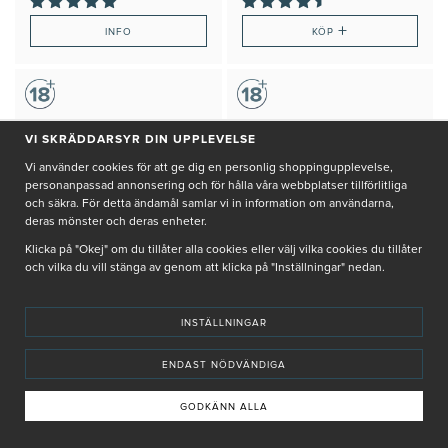
+
INFO
KÖP
VI SKRÄDDARSYR DIN UPPLEVELSE
Vi använder cookies för att ge dig en personlig shoppingupplevelse,
personanpassad annonsering och för hålla våra webbplatser tillförlitliga
och säkra. För detta ändamål samlar vi in information om användarna,
deras mönster och deras enheter.
Klicka på "Okej" om du tillåter alla cookies eller välj vilka cookies du tillåter
och vilka du vill stänga av genom att klicka på "Inställningar" nedan.
INSTÄLLNINGAR
ENDAST NÖDVÄNDIGA
ESSE
ESSE
BODY OIL
HAND CREAM
GODKÄNN ALLA
795 kr
265 kr