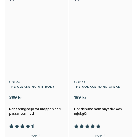
CODAGE
CODAGE
THE CLEANSING OIL BODY
THE CODAGE HAND CREAM
389 kr
189 kr
Rengöringsolja för kroppen som
Handcreme som skyddar och
passar torr hud
mjukgör
+
+
KÖP
KÖP