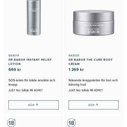
BABOR
BABOR
DR BABOR INSTANT RELIEF
DR BABOR THE CURE BODY
LOTION
CREAM
669 kr
1 269 kr
SOS-kräm för både ansikte och
Närande kroppskräm för torr och
kropp
känslig hud
JUST NU: GÅVA PÅ KÖPET
JUST NU: GÅVA PÅ KÖPET
+
+
KÖP
KÖP