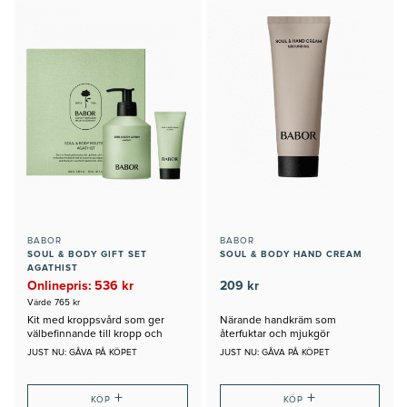
BABOR
BABOR
SOUL & BODY GIFT SET
SOUL & BODY HAND CREAM
AGATHIST
Onlinepris: 536 kr
209 kr
Värde 765 kr
Kit med kroppsvård som ger
Närande handkräm som
välbefinnande till kropp och
återfuktar och mjukgör
sinne
JUST NU: GÅVA PÅ KÖPET
JUST NU: GÅVA PÅ KÖPET
+
+
KÖP
KÖP