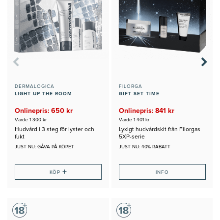
DERMALOGICA
FILORGA
LIGHT UP THE ROOM
GIFT SET TIME
Onlinepris: 650 kr
Onlinepris: 841 kr
Värde 1 300 kr
Värde 1 401 kr
Hudvård i 3 steg för lyster och
Lyxigt hudvårdskit från Filorgas
fukt
5XP-serie
JUST NU: GÅVA PÅ KÖPET
JUST NU: 40% RABATT
+
KÖP
INFO