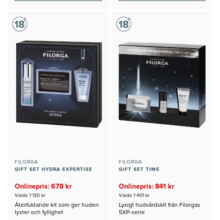
FILORGA
FILORGA
GIFT SET HYDRA EXPERTISE
GIFT SET TIME
Onlinepris: 678 kr
Onlinepris: 841 kr
Värde 1 130 kr
Värde 1 401 kr
Återfuktande kit som ger huden
Lyxigt hudvårdskit från Filorgas
lyster och fyllighet
5XP-serie