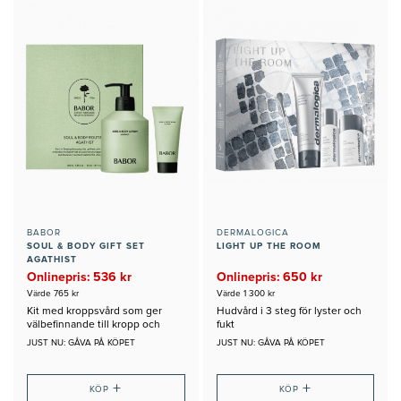
BABOR
DERMALOGICA
SOUL & BODY GIFT SET
LIGHT UP THE ROOM
AGATHIST
Onlinepris: 536 kr
Onlinepris: 650 kr
Värde 765 kr
Värde 1 300 kr
Kit med kroppsvård som ger
Hudvård i 3 steg för lyster och
välbefinnande till kropp och
fukt
sinne
JUST NU: GÅVA PÅ KÖPET
JUST NU: GÅVA PÅ KÖPET
+
+
KÖP
KÖP