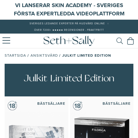
VI LANSERAR SKIN ACADEMY - SVERIGES
FÖRSTA EXPERTLEDDA VIDEOPLATTFORM
SVERIGES LEDANDE EXPERTER PÅ HUDVÅRD ONLINE
|
ÖVER 7200+ ★★★★★ RECENSIONER - FRAKTFRITT
/
/
JULKIT LIMITED EDITION
STARTSIDA
ANSIKTSVÅRD
Julkit Limited Edition
BÄSTSÄLJARE
BÄSTSÄLJARE