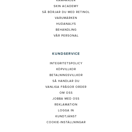
KAMPANJER
SKIN ACADEMY
S
Å BÖRJAR DU MED RETINOL
VARUMÄRKEN
HUDANALYS
BEHANDLING
VÅR PERSONAL
KUNDSERVICE
INTEGRITETSPOLICY
KÖPVILLKOR
BETALNINGSVILLKOR
SÅ HANDLAR DU
VANLIGA FRÅGOR ORDER
OM OSS
JOBBA MED OSS
REKLAMATION
LOGGA IN
KUNDTJÄNST
COOKIE-INSTÄLLNINGAR