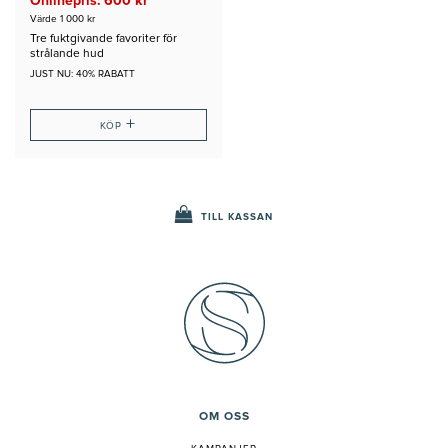
Onlinepris: 600 kr
Värde 1 000 kr
Tre fuktgivande favoriter för
strålande hud
JUST NU: 40% RABATT
+
KÖP
TILL KASSAN
OM OSS