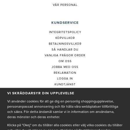
VÅR PERSONAL
KUNDSERVICE
INTEGRITETSPOLICY
KÖPVILLKOR
BETALNINGSVILLKOR
SÅ HANDLAR DU
VANLIGA FRÅGOR ORDER
OM OSS
JOBBA MED OSS
REKLAMATION
LOGGA IN
KUNDTJÄNST
COOKIE-INSTÄLLNINGAR
VI SKRÄDDARSYR DIN UPPLEVELSE
Vi använder cookies för att ge dig en personlig shoppingupplevelse,
personanpassad annonsering och för hålla våra webbplatser tillförlitliga
PRENUMERERA PÅ NYHETSBREV
och säkra. För detta ändamål samlar vi in information om användarna,
deras mönster och deras enheter.
Klicka på "Okej" om du tillåter alla cookies eller välj vilka cookies du tillåter