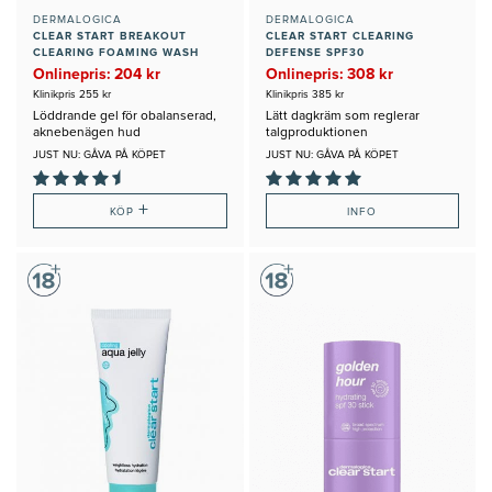
DERMALOGICA
DERMALOGICA
CLEAR START BREAKOUT
CLEAR START CLEARING
CLEARING FOAMING WASH
DEFENSE SPF30
Onlinepris: 204 kr
Onlinepris: 308 kr
Klinikpris 255 kr
Klinikpris 385 kr
Löddrande gel för obalanserad,
Lätt dagkräm som reglerar
aknebenägen hud
talgproduktionen
JUST NU: GÅVA PÅ KÖPET
JUST NU: GÅVA PÅ KÖPET
+
KÖP
INFO