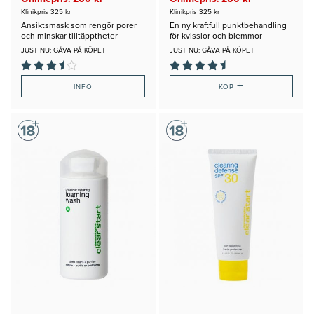
Klinikpris 325 kr
Klinikpris 325 kr
Ansiktsmask som rengör porer
En ny kraftfull punktbehandling
och minskar tilltäpptheter
för kvisslor och blemmor
JUST NU: GÅVA PÅ KÖPET
JUST NU: GÅVA PÅ KÖPET
+
INFO
KÖP