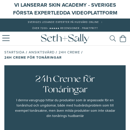
VI LANSERAR SKIN ACADEMY - SVERIGES
FÖRSTA EXPERTLEDDA VIDEOPLATTFORM
SVERIGES LEDANDE EXPERTER PÅ HUDVÅRD ONLINE
|
ÖVER 7200+ ★★★★★ RECENSIONER - FRAKTFRITT
/
/
/
STARTSIDA
ANSIKTSVÅRD
24H CREME
24H CREME FÖR TONÅRINGAR
24h Creme för
Tonåringar
I denna varugrupp hittar du produkter som är anpassade för en
tonårshud och ungdomar, både med hudvårdsproblem som till
exempel tonårsakne, men även milda produkter som inte skadar
din tonårings hudbarriär