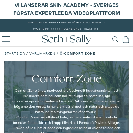
VI LANSERAR SKIN ACADEMY - SVERIGES
FÖRSTA EXPERTLEDDA VIDEOPLATTFORM
SVERIGES LEDANDE EXPERTER PÅ HUDVÅRD ONLINE
|
ÖVER 7200+ ★★★★★ RECENSIONER - FRAKTFRITT
/
/
Ö-COMFORT ZONE
STARTSIDA
VARUMÄRKEN
Comfort Zone
Comfort Zone är ett medvetet professionellt hudvårdsmärke - ett
varumärke som har som mål att skapa de bästa möjliga
förutsättningarna för huden att må bra. Detta mål kombineras med en
hög ambition om att ta hand om vår planet och natur och skapa de
bästa förutsättningarna för vår omvärld.
Comfort Zones resultatinriktade, hållbara, vetenskapsgrundade
formulas för ansikte och kropp tillverkas i Parma på Davines Village.
Kraven på resultat är höga och ingredienserna är växtbaserade och