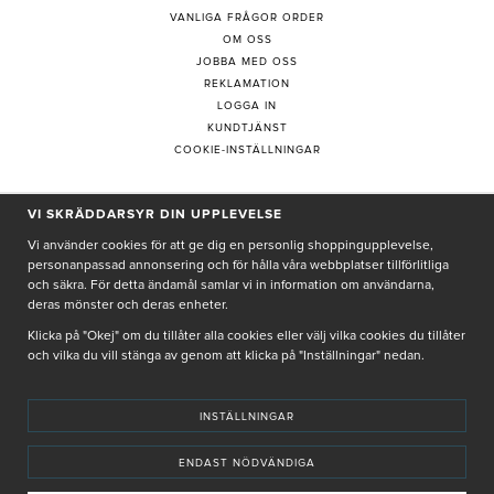
VANLIGA FRÅGOR ORDER
OM OSS
JOBBA MED OSS
REKLAMATION
LOGGA IN
KUNDTJÄNST
COOKIE-INSTÄLLNINGAR
VI SKRÄDDARSYR DIN UPPLEVELSE
PRENUMERERA PÅ NYHETSBREV
Vi använder cookies för att ge dig en personlig shoppingupplevelse,
personanpassad annonsering och för hålla våra webbplatser tillförlitliga
och säkra. För detta ändamål samlar vi in information om användarna,
deras mönster och deras enheter.
Genom att ge min e-post, accepterar jag Seth och Sally
integritetspolicy
Klicka på "Okej" om du tillåter alla cookies eller välj vilka cookies du tillåter
och vilka du vill stänga av genom att klicka på "Inställningar" nedan.
De uppgifter du matar in kommer endast användas till våra nyhetsbrev.
INSTÄLLNINGAR
ENDAST NÖDVÄNDIGA
© SETH AND SALLY 2025
PRIVACY POLICY
TERMS & CONDITIONS
INSTORE