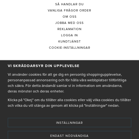
SÅ HANDLAR DU
VANLIGA FRÅGOR ORDER
OM OSS
JOBBA MED OSS
REKLAMATION
LOGGA IN
KUNDTJÄNST
COOKIE-INSTÄLLNINGAR
PRENUMERERA PÅ NYHETSBREV
VI SKRÄDDARSYR DIN UPPLEVELSE
Vi använder cookies för att ge dig en personlig shoppingupplevelse,
personanpassad annonsering och för hålla våra webbplatser tillförlitliga
och säkra. För detta ändamål samlar vi in information om användarna,
deras mönster och deras enheter.
Genom att ge min e-post, accepterar jag Seth och Sally
integritetspolicy
Klicka på "Okej" om du tillåter alla cookies eller välj vilka cookies du tillåter
och vilka du vill stänga av genom att klicka på "Inställningar" nedan.
De uppgifter du matar in kommer endast användas till våra nyhetsbrev.
INSTÄLLNINGAR
ENDAST NÖDVÄNDIGA