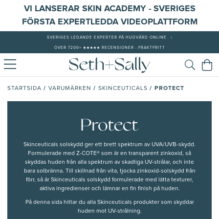
VI LANSERAR SKIN ACADEMY - SVERIGES
FÖRSTA EXPERTLEDDA VIDEOPLATTFORM
SVERIGES LEDANDE EXPERTER PÅ HUDVÅRD ONLINE
|
ÖVER 7200+ ★★★★★ RECENSIONER - FRAKTFRITT
/
/
/
PROTECT
STARTSIDA
VARUMÄRKEN
SKINCEUTICALS
Protect
Skinceuticals solskydd ger ett brett spektrum av UVA/UVB-skydd.
Formulerade med Z-COTE® som är en transparent zinkoxid, så
skyddas huden från alla spektrum av skadliga UV-strålar, och inte
bara solbränna. Till skillnad från vita, tjocka zinkoxid-solskydd från
förr, så är Skinceuticals solskydd formulerade med lätta texturer,
aktiva ingredienser och lämnar en fin finish på huden.
På denna sida hittar du alla Skinceuticals produkter som skyddar
huden mot UV-strålning.