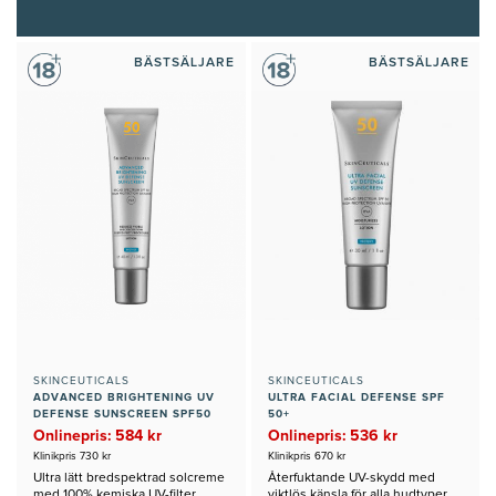
BÄSTSÄLJARE
BÄSTSÄLJARE
SKINCEUTICALS
SKINCEUTICALS
ADVANCED BRIGHTENING UV
ULTRA FACIAL DEFENSE SPF
DEFENSE SUNSCREEN SPF50
50+
Onlinepris: 584 kr
Onlinepris: 536 kr
Klinikpris 730 kr
Klinikpris 670 kr
Ultra lätt bredspektrad solcreme
Återfuktande UV-skydd med
med 100% kemiska UV-filter.
viktlös känsla för alla hudtyper