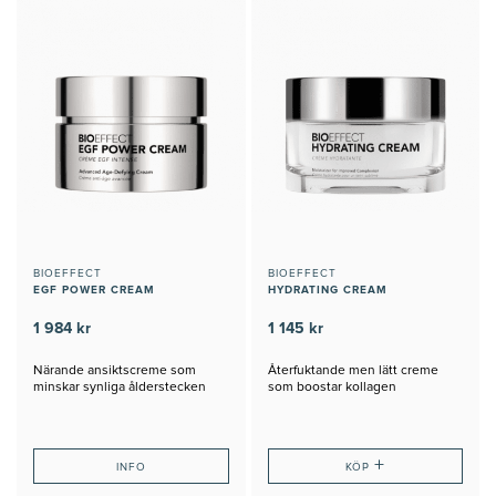
BIOEFFECT
BIOEFFECT
EGF POWER CREAM
HYDRATING CREAM
1 984 kr
1 145 kr
Närande ansiktscreme som
Återfuktande men lätt creme
minskar synliga ålderstecken
som boostar kollagen
+
INFO
KÖP