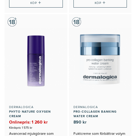
+
+
KÖP
KÖP
DERMALOGICA
DERMALOGICA
PHYTO NATURE OXYGEN
PRO-COLLAGEN BANKING
CREAM
WATER CREAM
Onlinepris: 1 260 kr
890 kr
Klinikpris 1 575 kr
Avancerad mjukgörare som
Fuktcreme som förbättrar volym