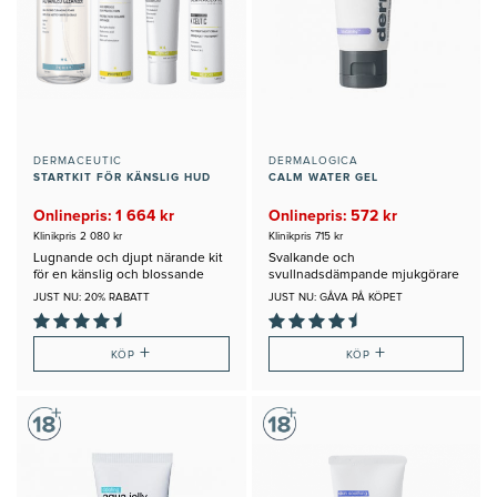
DERMACEUTIC
DERMALOGICA
STARTKIT FÖR KÄNSLIG HUD
CALM WATER GEL
Onlinepris: 1 664 kr
Onlinepris: 572 kr
Klinikpris 2 080 kr
Klinikpris 715 kr
Lugnande och djupt närande kit
Svalkande och
för en känslig och blossande
svullnadsdämpande mjukgörare
hud
för känslig hud
JUST NU: 20% RABATT
JUST NU: GÅVA PÅ KÖPET
+
+
KÖP
KÖP