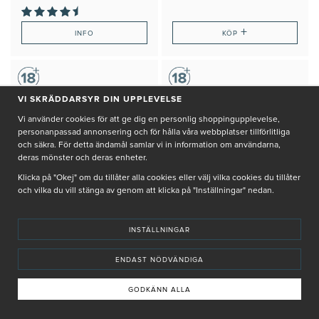
+
INFO
KÖP
VI SKRÄDDARSYR DIN UPPLEVELSE
Vi använder cookies för att ge dig en personlig shoppingupplevelse,
personanpassad annonsering och för hålla våra webbplatser tillförlitliga
och säkra. För detta ändamål samlar vi in information om användarna,
deras mönster och deras enheter.
Klicka på "Okej" om du tillåter alla cookies eller välj vilka cookies du tillåter
och vilka du vill stänga av genom att klicka på "Inställningar" nedan.
INSTÄLLNINGAR
ENDAST NÖDVÄNDIGA
ESSE
ESSE
PLUS DEFENCE MOISTURISER
RICH MOISTURISER
GODKÄNN ALLA
1 505 kr
840 kr