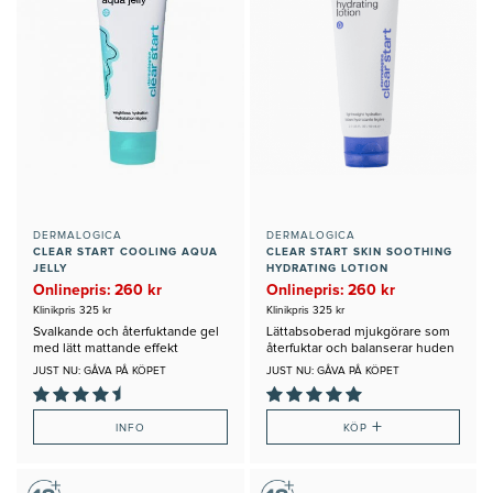
DERMALOGICA
DERMALOGICA
CLEAR START COOLING AQUA
CLEAR START SKIN SOOTHING
JELLY
HYDRATING LOTION
Onlinepris: 260 kr
Onlinepris: 260 kr
Klinikpris 325 kr
Klinikpris 325 kr
Svalkande och återfuktande gel
Lättabsoberad mjukgörare som
med lätt mattande effekt
återfuktar och balanserar huden
JUST NU: GÅVA PÅ KÖPET
JUST NU: GÅVA PÅ KÖPET
+
INFO
KÖP