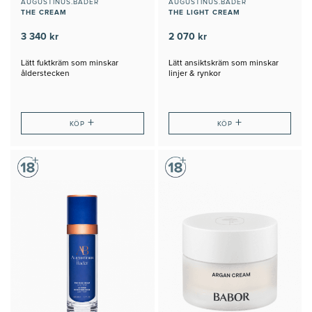
AUGUSTINUS.BADER
AUGUSTINUS.BADER
THE CREAM
THE LIGHT CREAM
3 340 kr
2 070 kr
Lätt fuktkräm som minskar
Lätt ansiktskräm som minskar
ålderstecken
linjer & rynkor
+
+
KÖP
KÖP