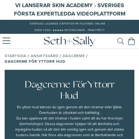
VI LANSERAR SKIN ACADEMY - SVERIGES
FÖRSTA EXPERTLEDDA VIDEOPLATTFORM
SVERIGES LEDANDE EXPERTER PÅ HUDVÅRD ONLINE
|
ÖVER 7200+ ★★★★★ RECENSIONER - FRAKTFRITT
/
/
/
STARTSIDA
ANSIKTSVÅRD
DAGCREME
DAGCREME FÖR YTTORR HUD
Dagcreme För Yttorr
Hud
En yttorr hud känner du igen genom att den
stramar eller fjällar.
Överhuden är uttorkad och
fuktfattig
.
Du kan uppleva att det stramar i huden samt att du har fina linjer
(torrhetslinjer). Dessa dagcremer hjälper till att
återfukta
och
mjukgöra huden
så att den blir smidig igen och genom det
stärka
hudens barriär
. Här finns alla
dagcremer
som är
återfuktande
och