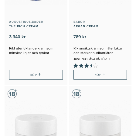
AUGUSTINUS.BADER
BABOR
THE RICH CREAM
ARGAN CREAM
3 340 kr
789 kr
Rikt återfuktande kräm som
Rik ansiktskräm som återfuktar
minskar linjer och rynkor
och stärker hudbarriären
JUST NU: GÅVA PÅ KÖPET
+
+
KÖP
KÖP