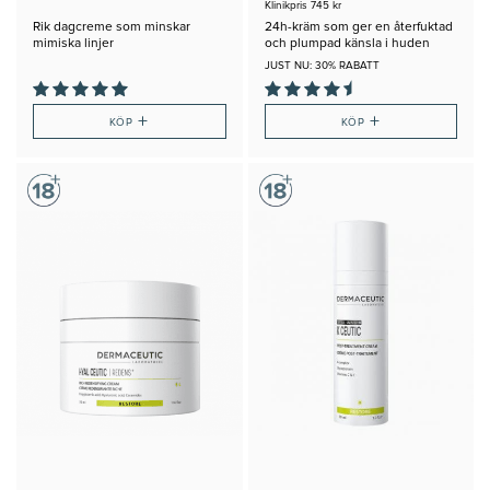
Klinikpris 745 kr
Rik dagcreme som minskar
24h-kräm som ger en återfuktad
mimiska linjer
och plumpad känsla i huden
JUST NU: 30% RABATT
+
+
KÖP
KÖP