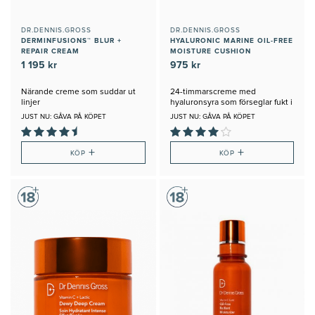
DR.DENNIS.GROSS
DR.DENNIS.GROSS
DERMINFUSIONS™ BLUR +
HYALURONIC MARINE OIL-FREE
REPAIR CREAM
MOISTURE CUSHION
1 195 kr
975 kr
Närande creme som suddar ut
24-timmarscreme med
linjer
hyaluronsyra som förseglar fukt i
huden
JUST NU: GÅVA PÅ KÖPET
JUST NU: GÅVA PÅ KÖPET
+
+
KÖP
KÖP