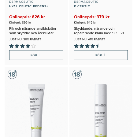
DERMACEUTIC
DERMACEUTIC
HYAL CEUTIC REDENS+
K CEUTIC
Onlinepris: 626 kr
Onlinepris: 379 kr
Klinikpris 895 kr
Klinikpris 645 kr
Rik och närande ansiktskräm
Skyddande, närande och
som skyddar och återfuktar
reparerande kräm med SPF 50
JUST NU: 30% RABATT
JUST NU: 41% RABATT
+
+
KÖP
KÖP