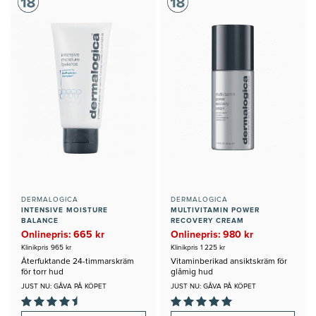
DERMALOGICA
DERMALOGICA
INTENSIVE MOISTURE
MULTIVITAMIN POWER
BALANCE
RECOVERY CREAM
Onlinepris: 665 kr
Onlinepris: 980 kr
Klinikpris 965 kr
Klinikpris 1 225 kr
Återfuktande 24-timmarskräm
Vitaminberikad ansiktskräm för
för torr hud
glåmig hud
JUST NU: GÅVA PÅ KÖPET
JUST NU: GÅVA PÅ KÖPET