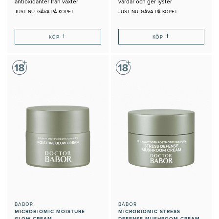
antioxidanter från växter
vårdar och ger lyster
JUST NU: GÅVA PÅ KÖPET
JUST NU: GÅVA PÅ KÖPET
+
+
KÖP
KÖP
BABOR
BABOR
MICROBIOMIC MOISTURE
MICROBIOMIC STRESS
GLOW CREAM
DEFENSE MUSHROOM CREAM