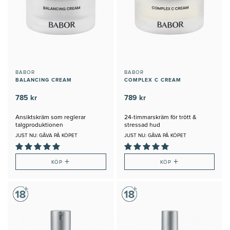
BABOR
BABOR
BALANCING CREAM
COMPLEX C CREAM
785 kr
789 kr
Ansiktskräm som reglerar
24-timmarskräm för trött &
talgproduktionen
stressad hud
JUST NU: GÅVA PÅ KÖPET
JUST NU: GÅVA PÅ KÖPET
+
+
KÖP
KÖP