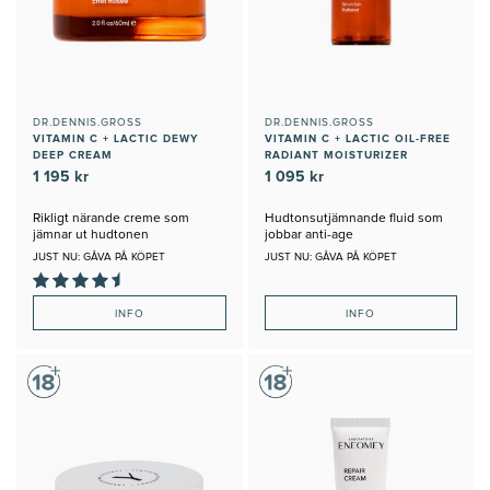
DR.DENNIS.GROSS
DR.DENNIS.GROSS
VITAMIN C + LACTIC DEWY
VITAMIN C + LACTIC OIL-FREE
DEEP CREAM
RADIANT MOISTURIZER
1 195 kr
1 095 kr
Rikligt närande creme som
Hudtonsutjämnande fluid som
jämnar ut hudtonen
jobbar anti-age
JUST NU: GÅVA PÅ KÖPET
JUST NU: GÅVA PÅ KÖPET
INFO
INFO