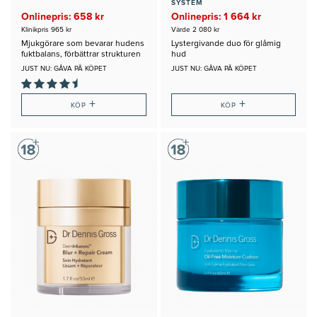
SYSTEM
Onlinepris: 658 kr
Onlinepris: 1 664 kr
Klinikpris 965 kr
Värde 2 080 kr
Mjukgörare som bevarar hudens
Lystergivande duo för glåmig
fuktbalans, förbättrar strukturen
hud
JUST NU: GÅVA PÅ KÖPET
JUST NU: GÅVA PÅ KÖPET
+
+
KÖP
KÖP