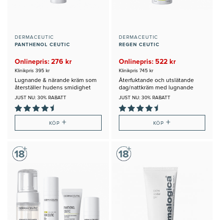
DERMACEUTIC
DERMACEUTIC
PANTHENOL CEUTIC
REGEN CEUTIC
Onlinepris: 276 kr
Onlinepris: 522 kr
Klinikpris 395 kr
Klinikpris 745 kr
Lugnande & närande kräm som
Återfuktande och utslätande
återställer hudens smidighet
dag/nattkräm med lugnande
egenskaper
JUST NU: 30% RABATT
JUST NU: 30% RABATT
+
+
KÖP
KÖP