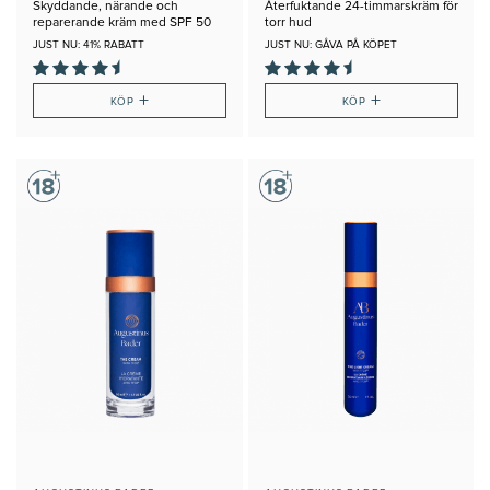
Skyddande, närande och
Återfuktande 24-timmarskräm för
reparerande kräm med SPF 50
torr hud
JUST NU: 41% RABATT
JUST NU: GÅVA PÅ KÖPET
+
+
KÖP
KÖP