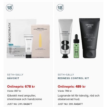
SETH+SALLY
SETH+SALLY
GÅVOKIT
REDNESS CONTROL KIT
Onlinepris: 678 kr
Onlinepris: 489 kr
Värde 897 kr
Värde 796 kr
Gåvokit med ampuller,
Lugnande kit för känslig, röd och
sheetmask och handcreme
obalanserad hud.
JUST NU: 24% RABATT
JUST NU: 39% RABATT