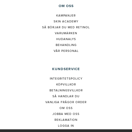
OM OSS
KAMPANJER
SKIN ACADEMY
S
Å BÖRJAR DU MED RETINOL
VARUMÄRKEN
HUDANALYS
BEHANDLING
VÅR PERSONAL
KUNDSERVICE
INTEGRITETSPOLICY
KÖPVILLKOR
BETALNINGSVILLKOR
SÅ HANDLAR DU
VANLIGA FRÅGOR ORDER
OM OSS
JOBBA MED OSS
REKLAMATION
LOGGA IN
KUNDTJÄNST