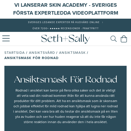
VI LANSERAR SKIN ACADEMY - SVERIGES
FÖRSTA EXPERTLEDDA VIDEOPLATTFORM
SVERIGES LEDANDE EXPERTER PÅ HUDVÅRD ONLINE
|
ÖVER 7200+ ★★★★★ RECENSIONER - FRAKTFRITT
/
/
/
STARTSIDA
ANSIKTSVÅRD
ANSIKTSMASK
ANSIKTSMASK FÖR RODNAD
Ansiktsmask För Rodnad
Rodnad i ansiktet kan beror på flera olika saker och det är viktigt
att veta vad din
rodnad
kommer ifrån för att kunna använda rätt
produkter för ditt problem. Att ha en
ansiktsmask
som är skonsam
och jobbar effektivt för mild rodnad kan hjälpa att lugna ner
rodnad
i ansiktet.
Det kan vara bra att du testar din ansiktsmask på en liten
yta av huden och ser hur huden reagerar så att du inte får någon
större reaktion innan du använder den i hela ansiktet.