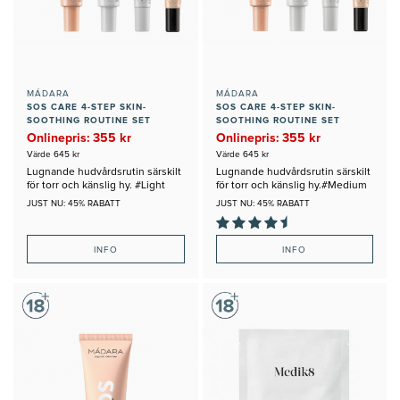
MÁDARA
MÁDARA
SOS CARE 4-STEP SKIN-
SOS CARE 4-STEP SKIN-
SOOTHING ROUTINE SET
SOOTHING ROUTINE SET
#LIGHT
#MEDIUM
Onlinepris: 355 kr
Onlinepris: 355 kr
Värde 645 kr
Värde 645 kr
Lugnande hudvårdsrutin särskilt
Lugnande hudvårdsrutin särskilt
för torr och känslig hy. #Light
för torr och känslig hy.#Medium
JUST NU: 45% RABATT
JUST NU: 45% RABATT
INFO
INFO