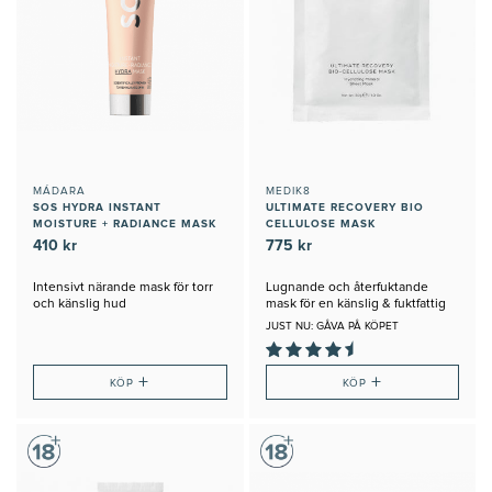
MÁDARA
MEDIK8
SOS HYDRA INSTANT
ULTIMATE RECOVERY BIO
MOISTURE + RADIANCE MASK
CELLULOSE MASK
410 kr
775 kr
Intensivt närande mask för torr
Lugnande och återfuktande
och känslig hud
mask för en känslig & fuktfattig
hud
JUST NU: GÅVA PÅ KÖPET
+
+
KÖP
KÖP