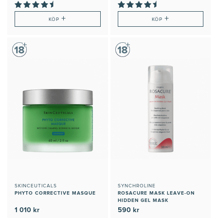
+
+
KÖP
KÖP
SKINCEUTICALS
SYNCHROLINE
PHYTO CORRECTIVE MASQUE
ROSACURE MASK LEAVE-ON
HIDDEN GEL MASK
1 010 kr
590 kr