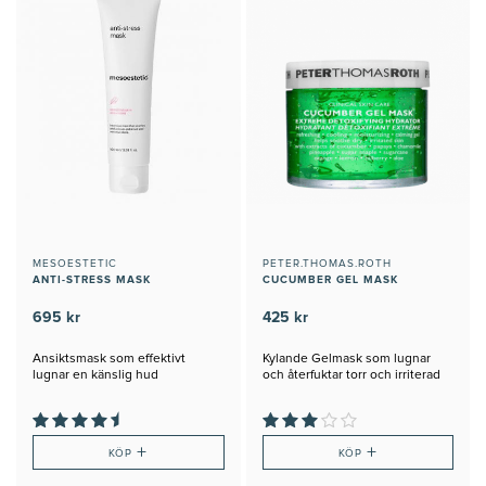
MESOESTETIC
PETER.THOMAS.ROTH
ANTI-STRESS MASK
CUCUMBER GEL MASK
695 kr
425 kr
Ansiktsmask som effektivt
Kylande Gelmask som lugnar
lugnar en känslig hud
och återfuktar torr och irriterad
hud
+
+
KÖP
KÖP