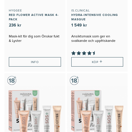
HYGGEE
IS.CLINICAL
RED FLOWER ACTIVE MASK 4-
HYDRA-INTENSIVE COOLING
PACK
MASQUE
236 kr
1 549 kr
Mask-kit för dig som Önskar fukt
Ansiktsmask som ger en
& Lyster
svalkande och uppfriskande
känsla
+
INFO
KÖP