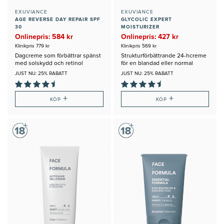
EXUVIANCE
EXUVIANCE
AGE REVERSE DAY REPAIR SPF
GLYCOLIC EXPERT
30
MOISTURIZER
Onlinepris: 584 kr
Onlinepris: 427 kr
Klinikpris 779 kr
Klinikpris 569 kr
Dagcreme som förbättrar spänst
Strukturförbättrande 24-hcreme
med solskydd och retinol
för en blandad eller normal
hudtyp
JUST NU: 25% RABATT
JUST NU: 25% RABATT
+
+
KÖP
KÖP