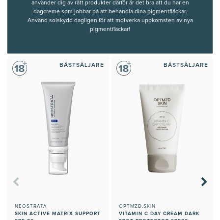
använder dig av
rätt produkter
därför är det bra att du har en
dagcreme som jobbar på att
behandla
dina
pigmentfläckar.
Använd solskydd dagligen för att motverka uppkomsten av nya
pigmentfläckar!
BÄSTSÄLJARE
BÄSTSÄLJARE
NEOSTRATA
OPTMZD.SKIN
SKIN ACTIVE MATRIX SUPPORT
VITAMIN C DAY CREAM DARK