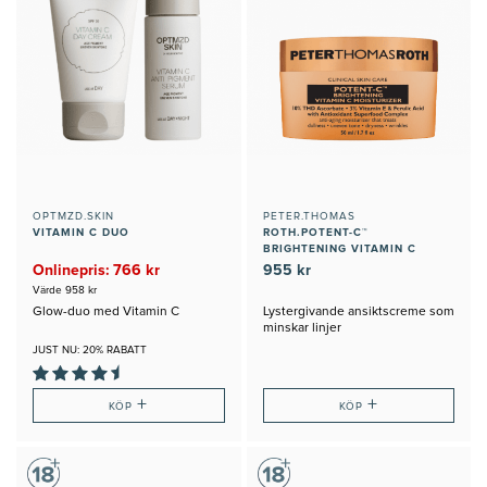
OPTMZD.SKIN
PETER.THOMAS
VITAMIN C DUO
ROTH.POTENT-C™
BRIGHTENING VITAMIN C
MOISTURIZER
Onlinepris: 766 kr
955 kr
Värde 958 kr
Glow-duo med Vitamin C
Lystergivande ansiktscreme som
minskar linjer
JUST NU: 20% RABATT
+
+
KÖP
KÖP