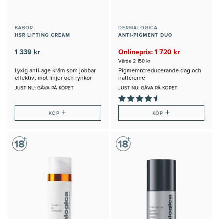
BABOR
DERMALOGICA
HSR LIFTING CREAM
ANTI-PIGMENT DUO
1 339 kr
Onlinepris: 1 720 kr
Värde 2 150 kr
Lyxig anti-age kräm som jobbar
Pigmemntreducerande dag och
effektivt mot linjer och rynkor
nattcreme
JUST NU: GÅVA PÅ KÖPET
JUST NU: GÅVA PÅ KÖPET
+
+
KÖP
KÖP