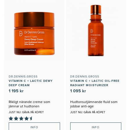
DR.DENNIS.GROSS
DR.DENNIS.GROSS
VITAMIN C + LACTIC DEWY
VITAMIN C + LACTIC OIL-FREE
DEEP CREAM
RADIANT MOISTURIZER
1 195 kr
1 095 kr
Rikligt närande creme som
Hudtonsutjämnande fluid som
jämnar ut hudtonen
jobbar anti-age
JUST NU: GÅVA PÅ KÖPET
JUST NU: GÅVA PÅ KÖPET
INFO
INFO