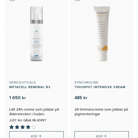
SKINCEUTICALS
SYNCHROLINE
METACELL RENEWAL B3
THIOSPOT INTENSIVE CREAM
1 650 kr
485 kr
Lätt 24h-creme som jobbar på
24 timmarscreme som jobbar på
ålderstecken i huden
pigmenteringar
JUST NU: GÅVA PÅ KÖPET
+
+
KÖP
KÖP