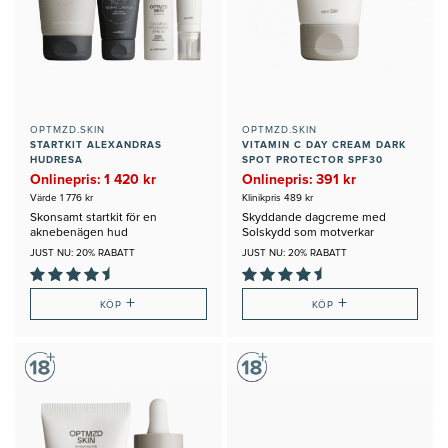
OPTMZD.SKIN
OPTMZD.SKIN
STARTKIT ALEXANDRAS
VITAMIN C DAY CREAM DARK
HUDRESA
SPOT PROTECTOR SPF30
Onlinepris: 1 420 kr
Onlinepris: 391 kr
Värde 1 776 kr
Klinikpris 489 kr
Skonsamt startkit för en
Skyddande dagcreme med
aknebenägen hud
Solskydd som motverkar
Pigmenteringar
JUST NU: 20% RABATT
JUST NU: 20% RABATT
+
+
KÖP
KÖP