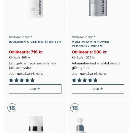
DERMALOGICA
DERMALOGICA
BIOLUMIN-C GEL MOISTURIZER
MULTIVITAMIN POWER
RECOVERY CREAM
Onlinepris: 716 kr
Onlinepris: 980 kr
Klinikpris 895 kr
Klinikpris 1 225 kr
Lätt gelkräm som ger intensiv
Vitaminberikad ansiktskräm för
fukt och lyster
glåmig hud
JUST NU: GÅVA PÅ KÖPET
JUST NU: GÅVA PÅ KÖPET
+
+
KÖP
KÖP