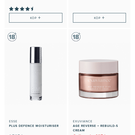
+
+
KÖP
KÖP
ESSE
EXUVIANCE
PLUS DEFENCE MOISTURISER
AGE REVERSE + REBUILD-5
CREAM