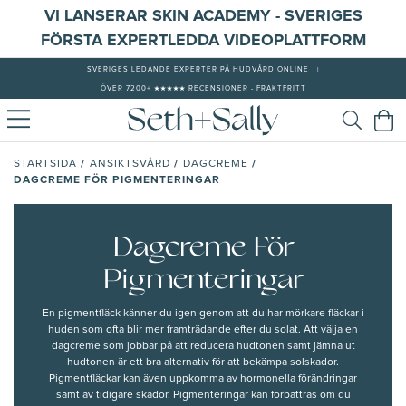
VI LANSERAR SKIN ACADEMY - SVERIGES
FÖRSTA EXPERTLEDDA VIDEOPLATTFORM
SVERIGES LEDANDE EXPERTER PÅ HUDVÅRD ONLINE
|
ÖVER 7200+ ★★★★★ RECENSIONER - FRAKTFRITT
/
/
/
STARTSIDA
ANSIKTSVÅRD
DAGCREME
DAGCREME FÖR PIGMENTERINGAR
Dagcreme För
Pigmenteringar
En
pigmentfläck
känner du igen genom att du har mörkare fläckar i
huden som ofta blir mer framträdande efter du solat. Att välja en
dagcreme som jobbar på att
reducera hudtonen
samt jämna ut
hudtonen är ett bra alternativ för att bekämpa solskador.
Pigmentfläckar kan även uppkomma av hormonella förändringar
samt av tidigare skador. Pigmenteringar kan förbättras om du