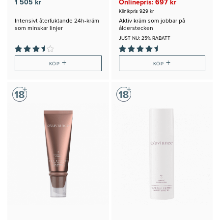
1 505 kr
Onlinepris: 697 kr
Klinikpris 929 kr
Intensivt återfuktande 24h-kräm
Aktiv kräm som jobbar på
som minskar linjer
ålderstecken
JUST NU: 25% RABATT
+
+
KÖP
KÖP