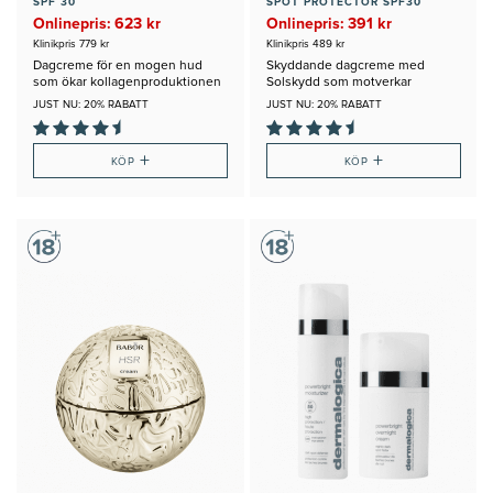
SPF 30
SPOT PROTECTOR SPF30
Onlinepris: 623 kr
Onlinepris: 391 kr
Klinikpris 779 kr
Klinikpris 489 kr
Dagcreme för en mogen hud
Skyddande dagcreme med
som ökar kollagenproduktionen
Solskydd som motverkar
Pigmenteringar
JUST NU: 20% RABATT
JUST NU: 20% RABATT
+
+
KÖP
KÖP