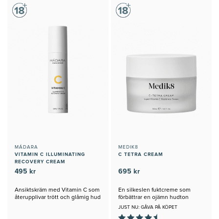
MÁDARA
MEDIK8
VITAMIN C ILLUMINATING
C TETRA CREAM
RECOVERY CREAM
495 kr
695 kr
Ansiktskräm med Vitamin C som
En silkeslen fuktcreme som
återupplivar trött och glåmig hud
förbättrar en ojämn hudton
JUST NU: GÅVA PÅ KÖPET