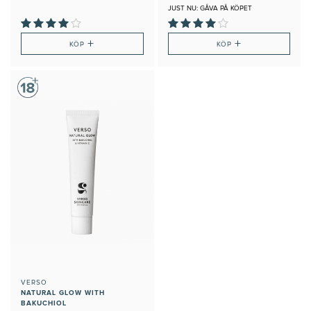
strålande lyster och glow
JUST NU: GÅVA PÅ KÖPET
+
+
KÖP
KÖP
VERSO
NATURAL GLOW WITH
BAKUCHIOL