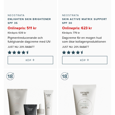
NEOSTRATA
NEOSTRATA
ENLIGHTEN SKIN BRIGHTENER
SKIN ACTIVE MATRIX SUPPORT
SPF 35
SPF 30
Onlinepris: 511 kr
Onlinepris: 623 kr
Klinikpris 639 kr
Klinikpris 779 kr
Pigmentreducerande och
Dagcreme för en mogen hud
fuktgivande dagcreme med UV-
som ökar kollagenproduktionen
filter
JUST NU: 20% RABATT
JUST NU: 20% RABATT
+
+
KÖP
KÖP