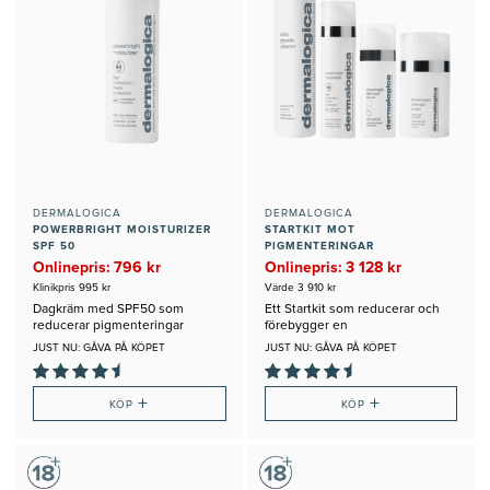
DERMALOGICA
DERMALOGICA
POWERBRIGHT MOISTURIZER
STARTKIT MOT
SPF 50
PIGMENTERINGAR
Onlinepris: 796 kr
Onlinepris: 3 128 kr
Klinikpris 995 kr
Värde 3 910 kr
Dagkräm med SPF50 som
Ett Startkit som reducerar och
reducerar pigmenteringar
förebygger en
pigmenterad/ojämn hud
JUST NU: GÅVA PÅ KÖPET
JUST NU: GÅVA PÅ KÖPET
+
+
KÖP
KÖP