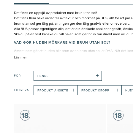
Det finns en uppsjö av produkter med brun utan sol!
Det finns flera olika varianter av textur och mörkhet på BUS, allt för att 
brun utan sol ger färg på, antingen ger den färg gradvis eller omedelbart.
Alla BUS passar egentligen alla, det är din önskade appliceringssätt, önska
Ska du på en fest kanske du vill ha en som ger brun ton direkt men vill du
VAD GÖR HUDEN MÖRKARE VID BRUN UTAN SOL?
Ämnet som gör att huden blir brun av en brun utan sol är DHA. När det kom
karaktäristiska doften från Brun utan sol är på grund av denna ingrediens.
Läs mer
TIPS VID APPLICERING AV BUS
Ofta är man torr på armbågar, knän, och fotknölar. Därför är det väldigt vikt
+
nämligen åt sig mer av produkten och kan ge ett fläckigt resultat.
FÖR
HENNE
Att ha en appliceringshandske hjälper till att få ut produkten jämnt över k
+
+
FILTRERA
PRODUKT ANSIKTE
PRODUKT KROPP
HUD