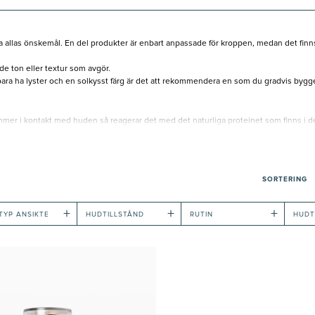
passa allas önskemål. En del produkter är enbart anpassade för kroppen, medan det fin
de ton eller textur som avgör.
 bara ha lyster och en solkysst färg är det att rekommendera en som du gradvis bygg
mer i kontakt med huden så reagerar det med det naturliga proteinet som finns i de
igt att först peela kroppen innan din brun utan sol appliceras. Efter exfolieringen smö
SORTERING
roppen.
+
+
+
TYP ANSIKTE
HUDTILLSTÅND
RUTIN
HUDT