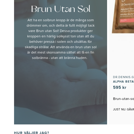
Brun Utan Sol
Att ha en solbrun kropp är de många som
drömmer om, och detta är fullt möjligt tack
vare Brun utan Sol! Dessa produkter ger
kroppen en härlig solkysst ton utan att du
behöver pressa i solen och utsättas för
skadliga strålar. Att använda en brun utan sol
är det mest skonsamma sättet att få en fin
solbränna - utan att bränna huden.
DR.DENNIS.
595 kr
Brun-utan-so
JUST NU: GÅV
HUR VÄLJER JAG?