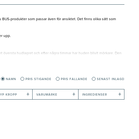
ns BUS-produkter som passar även för ansiktet. Det finns olika sätt som
er upp.
t översta hudlagret och efter några timmar har huden blivit mörkare. Den
rjs huden in för att motverka att färgen suger åt sig ojämnt. Torr hud drar
NAMN
PRIS STIGANDE
PRIS FALLANDE
SENAST INLAGD
+
+
+
YP KROPP
VARUMÄRKE
INGREDIENSER