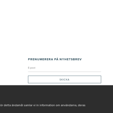
PRENUMERERA PÅ NYHETSBREV
Genom att ge min e-post, accepterar jag Seth och Sally
integritetspolicy
De uppgifter du matar in kommer endast användas till våra nyhetsbrev.
För detta ändamål samlar vi in information om användarna, deras