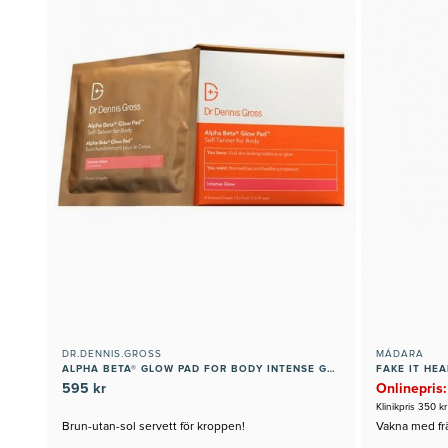
DR.DENNIS.GROSS
MÁDARA
ALPHA BETA® GLOW PAD FOR BODY INTENSE GLOW
FAKE IT HE
595 kr
Onlinepris:
Klinikpris 350 kr
Brun-utan-sol servett för kroppen!
Vakna med frä