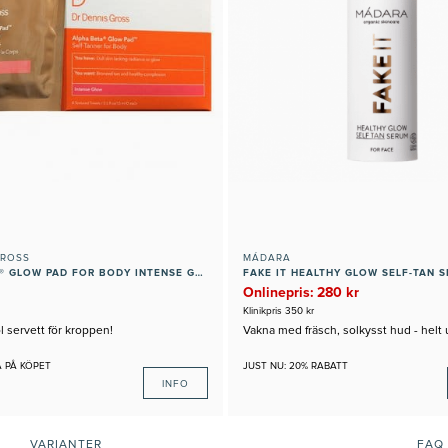
GROSS
MÁDARA
ALPHA BETA® GLOW PAD FOR BODY INTENSE GLOW
FAKE IT HEALTHY GLOW SELF-TAN 
Onlinepris: 280 kr
Klinikpris 350 kr
l servett för kroppen!
Vakna med fräsch, solkysst hud - helt 
A PÅ KÖPET
JUST NU: 20% RABATT
INFO
VARIANTER
FAQ