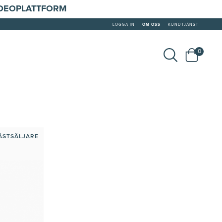
IDEOPLATTFORM
LOGGA IN
OM OSS
KUNDTJÄNST
0
ÄSTSÄLJARE