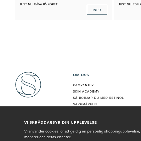
JUST NU: GÅVA PÅ KÖPET
JUST NU: 20% 
INFO
OM OSS
KAMPANJER
SKIN ACADEMY
S
Å BÖRJAR DU MED RETINOL
VARUMÄRKEN
HUDANALYS
BEHANDLING
VI SKRÄDDARSYR DIN UPPLEVELSE
VÅR PERSONAL
Vi använder cookies för att ge dig en personlig shoppingupplevelse, 
mönster och deras enheter.