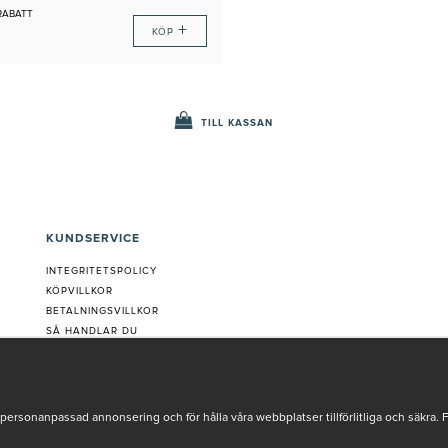
RABATT
+
KÖP
TILL KASSAN
KUNDSERVICE
INTEGRITETSPOLICY
KÖPVILLKOR
BETALNINGSVILLKOR
SÅ HANDLAR DU
VANLIGA FRÅGOR ORDER
OM OSS
JOBBA MED OSS
REKLAMATION
personanpassad annonsering och för hålla våra webbplatser tillförlitliga och säkra. 
COOKIE-INSTÄLLNINGAR