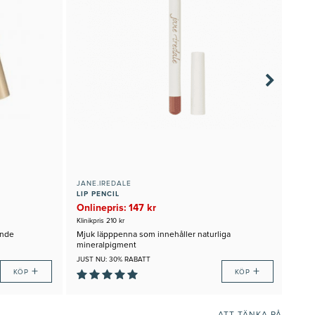
JANE.IREDALE
DR.
LIP PENCIL
Onlinepris: 147 kr
495
Klinikpris 210 kr
ande
Mjuk läpppenna som innehåller naturliga
Plum
mineralpigment
JUST NU: 30% RABATT
JUST
+
+
KÖP
KÖP