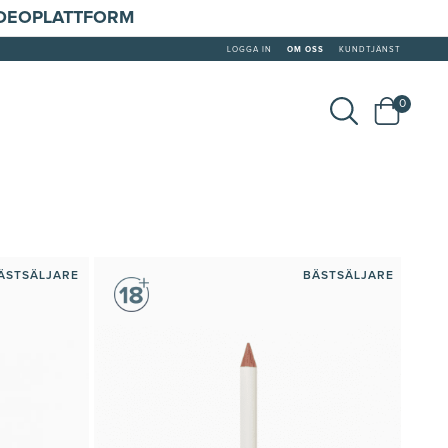
IDEOPLATTFORM
LOGGA IN
OM OSS
KUNDTJÄNST
0
ÄSTSÄLJARE
BÄSTSÄLJARE