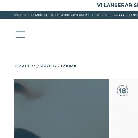
VI LANSERAR 
SVERIGES LEDANDE EXPERTER PÅ HUDVÅRD ONLINE
|
ÖVER 7200+ ★★★★★ RECENSI
/
/
LÄPPAR
STARTSIDA
MAKEUP