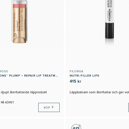
GROSS
FILORGA
DERMINFUSIONS™ PLUMP + REPAIR LIP TREATMENT TINTS
NUTRI-FILLER LIPS
415 kr
djupt återfuktande läpprodukt
Läppbalsam som återfuktar och ger vo
 PÅ KÖPET
+
KÖP