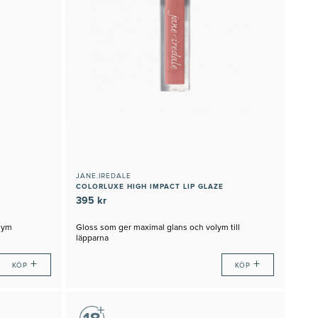
JANE.IREDALE
COLORLUXE HIGH IMPACT LIP GLAZE
395 kr
lym
Gloss som ger maximal glans och volym till
läpparna
+
+
KÖP
KÖP