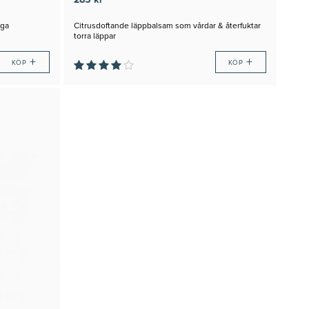
285 kr
iga
Citrusdoftande läppbalsam som vårdar & återfuktar
torra läppar
+
+
KÖP
KÖP