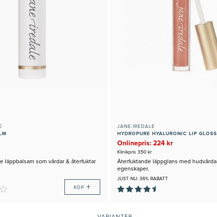
E
JANE.IREDALE
ALM
HYDROPURE HYALURONIC LIP GLOSS
Onlinepris: 224 kr
Klinikpris 350 kr
e läppbalsam som vårdar & återfuktar
Återfuktande läppglans med hudvård
egenskaper.
JUST NU: 36% RABATT
+
KÖP