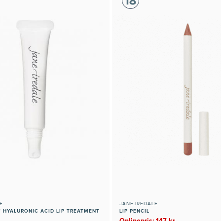
E
JANE.IREDALE
 HYALURONIC ACID LIP TREATMENT
LIP PENCIL