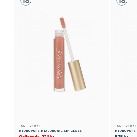
JANE.IREDALE
JANE.IREDAL
HYDROPURE HYALURONIC LIP GLOSS
HYDROPURE™