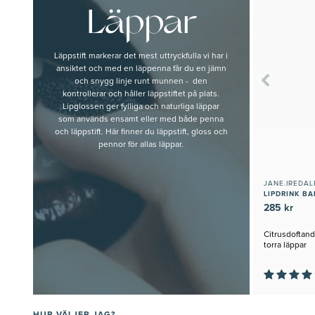
Läppar
Läppstift markerar det mest uttryckfulla vi har i
ansiktet och med en läppenna får du en jämn
och snygg linje runt munnen - den
kontrollerar och håller läppstiftet på plats.
Lipglossen ger fylliga och naturliga läppar
som används ensamt eller med både penna
och läppstift. Här finner du läppstift, gloss och
pennor för allas läppar.
JANE.IREDAL
LIPDRINK B
285 kr
Citrusdoftand
torra läppar