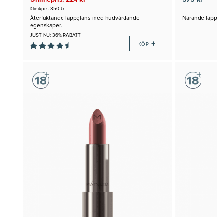
Onlinepris: 224 kr
575 kr
Klinikpris 350 kr
Återfuktande läppglans med hudvårdande
Närande läpp
egenskaper.
JUST NU: 36% RABATT
+
KÖP