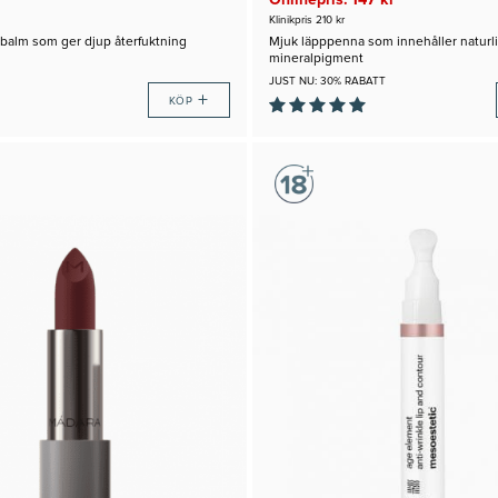
Onlinepris: 147 kr
Klinikpris 210 kr
balm som ger djup återfuktning
Mjuk läpppenna som innehåller naturl
mineralpigment
JUST NU: 30% RABATT
+
KÖP