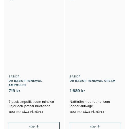
BABOR
BABOR
DR BABOR RENEWAL
DR BABOR RENEWAL CREAM
AMPOULES
719 kr
1 689 kr
7-pack ampullkit som minskar
Nattkräm med retinol som
linjer och jämnar hudtonen
jobbar anti-age
JUST NU: GÅVA PÅ KÖPET
JUST NU: GÅVA PÅ KÖPET
+
+
KÖP
KÖP