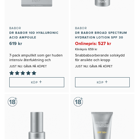
BABOR
BABOR
DR BABOR 10D HYALURONIC
DR BABOR BROAD SPECTRUM
ACID AMPOULE
HYDRATION LOTION SPF 30
619 kr
Onlinepris: 527 kr
Klinikpris 659 kr
7-pack ampullkit som ger huden
Snabbabsorberande solskydd
intensiv återfuktning och
för ansikte och kropp
fyllighet
JUST NU: GÅVA PÅ KÖPET
JUST NU: GÅVA PÅ KÖPET
+
+
KÖP
KÖP