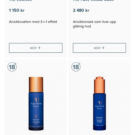
THE ESSENCE
THE FACE CREAM MASK
1 150 kr
2 480 kr
Ansiktsvatten med 3-i-1 effekt
Ansiktsmask som livar upp
glåmig hud
+
+
KÖP
KÖP