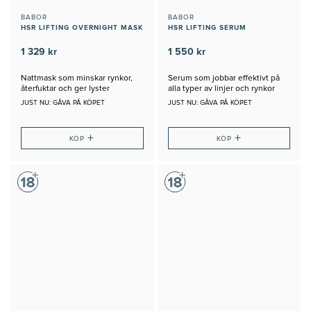
BABOR
BABOR
HSR LIFTING OVERNIGHT MASK
HSR LIFTING SERUM
1 329 kr
1 550 kr
Nattmask som minskar rynkor,
Serum som jobbar effektivt på
återfuktar och ger lyster
alla typer av linjer och rynkor
JUST NU: GÅVA PÅ KÖPET
JUST NU: GÅVA PÅ KÖPET
+
+
KÖP
KÖP