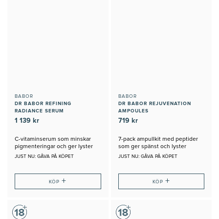
BABOR
BABOR
DR BABOR REFINING
DR BABOR REJUVENATION
RADIANCE SERUM
AMPOULES
1 139 kr
719 kr
C-vitaminserum som minskar
7-pack ampullkit med peptider
pigmenteringar och ger lyster
som ger spänst och lyster
JUST NU: GÅVA PÅ KÖPET
JUST NU: GÅVA PÅ KÖPET
+
+
KÖP
KÖP