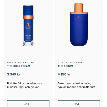
AUGUSTINUS.BADER
AUGUSTINUS.BADER
THE RICH CREAM
THE SERUM
3 340 kr
4 150 kr
Rikt återfuktande kräm som
Serum som minskar linjer,
minskar linjer och rynkor
rynkor, rodnad och fuktförlust
+
+
KÖP
KÖP