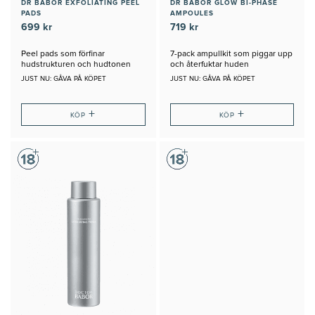
DR BABOR EXFOLIATING PEEL
DR BABOR GLOW BI-PHASE
PADS
AMPOULES
699 kr
719 kr
Peel pads som förfinar
7-pack ampullkit som piggar upp
hudstrukturen och hudtonen
och återfuktar huden
JUST NU: GÅVA PÅ KÖPET
JUST NU: GÅVA PÅ KÖPET
+
+
KÖP
KÖP