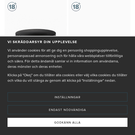
VI SKRÄDDARSYR DIN UPPLEVELSE
Vi använder cookies för att ge dig en personlig shoppingupplevelse,
personanpassad annonsering och för hålla våra webbplatser tillförlitliga
och säkra. För detta ändamål samlar vi in information om användarna,
deras mönster och deras enheter.
Klicka på "Okej" om du tillåter alla cookies eller välj vilka cookies du tillåter
och vilka du vill stänga av genom att klicka på "Inställningar" nedan.
BABOR
BABOR
SEACREATION THE CREAM
SEACREATION THE MASK
INSTÄLLNINGAR
RICH
6 110 kr
2 690 kr
ENDAST NÖDVÄNDIGA
Anti-age-kräm med rik textur
Exklusiv mask som återfuktar
som stärker och jämnar huden
och slätar ut
GODKÄNN ALLA
JUST NU: GÅVA PÅ KÖPET
JUST NU: GÅVA PÅ KÖPET