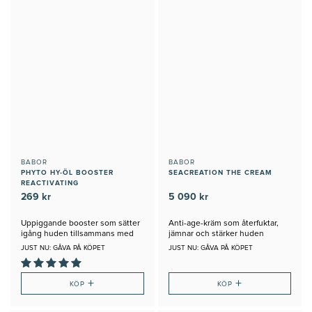
BABOR
BABOR
PHYTO HY-ÖL BOOSTER
SEACREATION THE CREAM
REACTIVATING
269 kr
5 090 kr
Uppiggande booster som sätter
Anti-age-kräm som återfuktar,
igång huden tillsammans med
jämnar och stärker huden
Hy-Öl
JUST NU: GÅVA PÅ KÖPET
JUST NU: GÅVA PÅ KÖPET
+
+
KÖP
KÖP