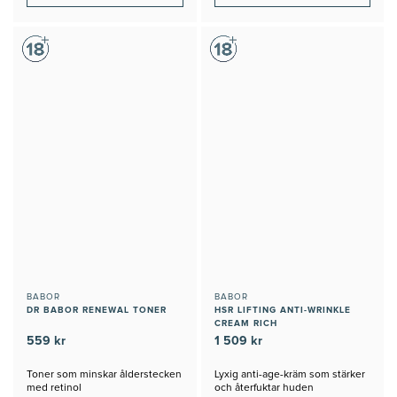
BABOR
BABOR
DR BABOR RENEWAL TONER
HSR LIFTING ANTI-WRINKLE
CREAM RICH
559 kr
1 509 kr
Toner som minskar ålderstecken
Lyxig anti-age-kräm som stärker
med retinol
och återfuktar huden