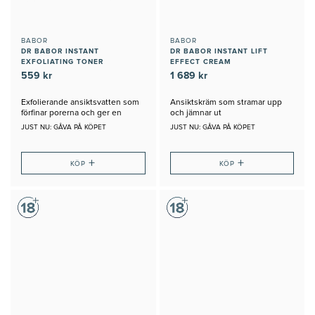
BABOR
BABOR
DR BABOR INSTANT
DR BABOR INSTANT LIFT
EXFOLIATING TONER
EFFECT CREAM
559 kr
1 689 kr
Exfolierande ansiktsvatten som
Ansiktskräm som stramar upp
förfinar porerna och ger en
och jämnar ut
klarare hy
JUST NU: GÅVA PÅ KÖPET
JUST NU: GÅVA PÅ KÖPET
+
+
KÖP
KÖP