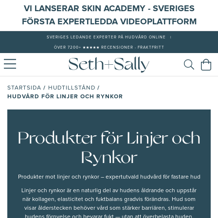
VI LANSERAR SKIN ACADEMY - SVERIGES
FÖRSTA EXPERTLEDDA VIDEOPLATTFORM
SVERIGES LEDANDE EXPERTER PÅ HUDVÅRD ONLINE
|
ÖVER 7200+ ★★★★★ RECENSIONER - FRAKTFRITT
/
/
STARTSIDA
HUDTILLSTÅND
HUDVÅRD FÖR LINJER OCH RYNKOR
Produkter för Linjer och
Rynkor
Produkter mot linjer och rynkor – expertutvald hudvård för fastare hud
Linjer och rynkor är en naturlig del av hudens åldrande och uppstår
när kollagen, elasticitet och fuktbalans gradvis förändras. Hud som
visar ålderstecken behöver vård som stärker barriären, stimulerar
hudens förnyelse och bevarar fukt — utan att överbelasta huden.