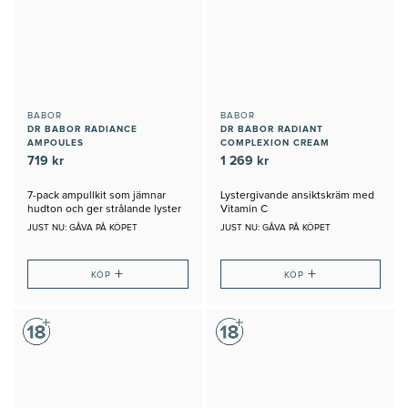
BABOR
BABOR
DR BABOR RADIANCE
DR BABOR RADIANT
AMPOULES
COMPLEXION CREAM
719 kr
1 269 kr
7-pack ampullkit som jämnar
Lystergivande ansiktskräm med
hudton och ger strålande lyster
Vitamin C
JUST NU: GÅVA PÅ KÖPET
JUST NU: GÅVA PÅ KÖPET
+
+
KÖP
KÖP