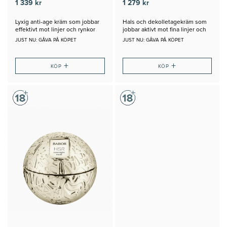
1 339 kr
1 279 kr
Lyxig anti-age kräm som jobbar
Hals och dekolletagekräm som
effektivt mot linjer och rynkor
jobbar aktivt mot fina linjer och
rynkor
JUST NU: GÅVA PÅ KÖPET
JUST NU: GÅVA PÅ KÖPET
+
+
KÖP
KÖP