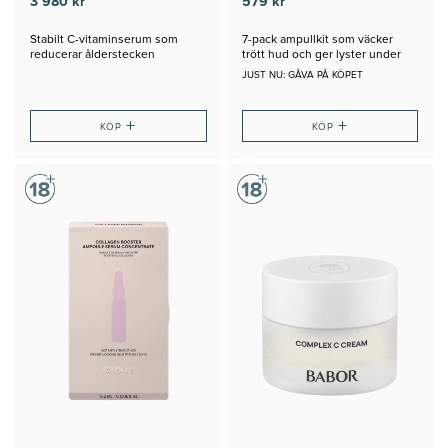
3 980 kr
579 kr
Stabilt C-vitaminserum som
7-pack ampullkit som väcker
reducerar ålderstecken
trött hud och ger lyster under
natten
JUST NU: GÅVA PÅ KÖPET
+
+
KÖP
KÖP