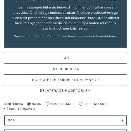
I denna kategori hittar du hudvård mot linjer och rynkor som är
utvecklad för att stödja hudens struktur, förbättra elasticitet och ge
huden ett jämnare och mer återfuktat utseende. Produkterna arbetar
både förebyggande och vårdande för att hjälpa huden att kännas
starkare och mer balanserad.
Sortimentet bygger på beprövade ingredienser och formuleringar
med dokumenterad effekt. Här finns rengöring, serum och krämer
som stödjer hudens naturliga förnyelse och långsiktiga hudhälsa.
Innehållet och rekommendationerna på denna sida är framtagna och
FAQ
granskade av våra auktoriserade hudterapeuter.
INGREDIENSER
FÖRE & EFTER LINJER OCH RYNKOR
RELATERADE HUDPROBLEM
SORTERING
NAMN
PRIS STIGANDE
PRIS FALLANDE
SENAST INLAGD
+
FÖR