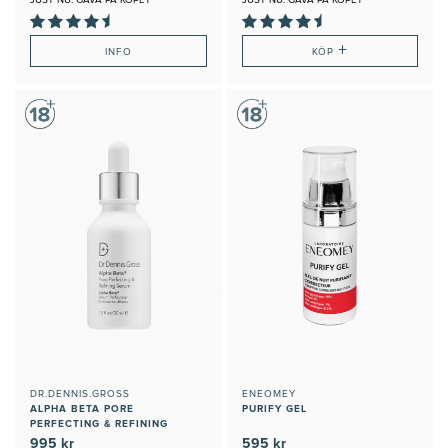
+
INFO
KÖP
DR.DENNIS.GROSS
ENEOMEY
ALPHA BETA PORE
PURIFY GEL
PERFECTING & REFINING
SERUM
995 kr
595 kr