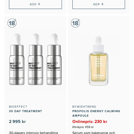
+
+
KÖP
KÖP
BIOEFFECT
BY.WISHTREND
30 DAY TREATMENT
PROPOLIS ENERGY CALMING
AMPOULE
2 995 kr
Onlinepris: 230 kr
Klinikpris 459 kr
30-dagars intensiv behandling
Serum som balanserar och