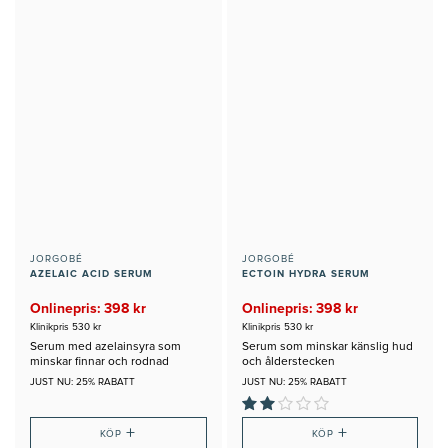
JORGOBÉ
JORGOBÉ
AZELAIC ACID SERUM
ECTOIN HYDRA SERUM
Onlinepris: 398 kr
Onlinepris: 398 kr
Klinikpris 530 kr
Klinikpris 530 kr
Serum med azelainsyra som
Serum som minskar känslig hud
minskar finnar och rodnad
och ålderstecken
JUST NU: 25% RABATT
JUST NU: 25% RABATT
+
+
KÖP
KÖP