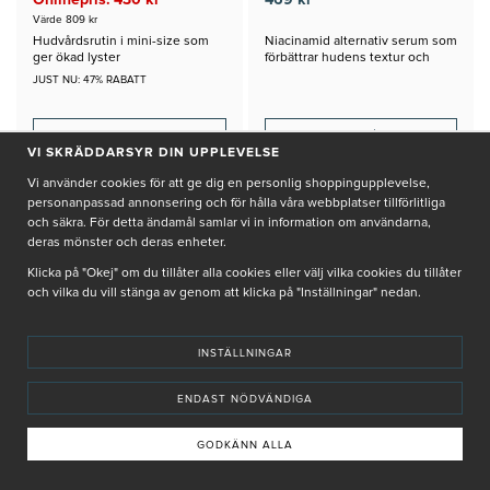
Värde 809 kr
Hudvårdsrutin i mini-size som
Niacinamid alternativ serum som
ger ökad lyster
förbättrar hudens textur och
hudton
JUST NU: 47% RABATT
+
INFO
KÖP
VI SKRÄDDARSYR DIN UPPLEVELSE
Vi använder cookies för att ge dig en personlig shoppingupplevelse,
personanpassad annonsering och för hålla våra webbplatser tillförlitliga
och säkra. För detta ändamål samlar vi in information om användarna,
deras mönster och deras enheter.
Klicka på "Okej" om du tillåter alla cookies eller välj vilka cookies du tillåter
och vilka du vill stänga av genom att klicka på "Inställningar" nedan.
INSTÄLLNINGAR
ENDAST NÖDVÄNDIGA
GODKÄNN ALLA