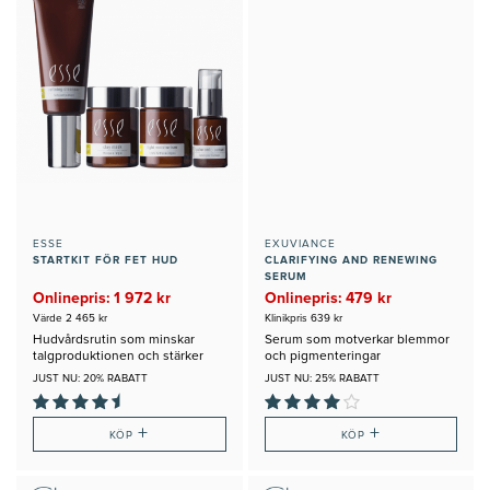
ESSE
EXUVIANCE
STARTKIT FÖR FET HUD
CLARIFYING AND RENEWING
SERUM
Onlinepris: 1 972 kr
Onlinepris: 479 kr
Värde 2 465 kr
Klinikpris 639 kr
Hudvårdsrutin som minskar
Serum som motverkar blemmor
talgproduktionen och stärker
och pigmenteringar
huden
JUST NU: 20% RABATT
JUST NU: 25% RABATT
+
+
KÖP
KÖP