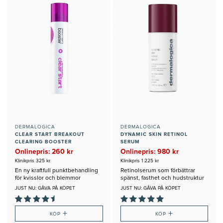
DERMALOGICA
DERMALOGICA
CLEAR START BREAKOUT
DYNAMIC SKIN RETINOL
CLEARING BOOSTER
SERUM
Onlinepris: 260 kr
Onlinepris: 980 kr
Klinikpris 325 kr
Klinikpris 1 225 kr
En ny kraftfull punktbehandling
Retinolserum som förbättrar
för kvisslor och blemmor
spänst, fasthet och hudstruktur
JUST NU: GÅVA PÅ KÖPET
JUST NU: GÅVA PÅ KÖPET
+
+
KÖP
KÖP