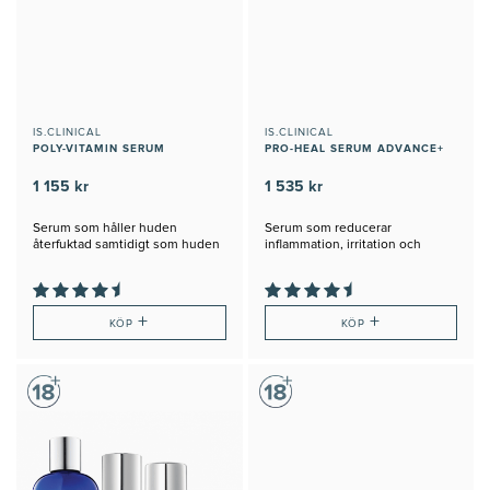
IS.CLINICAL
IS.CLINICAL
POLY-VITAMIN SERUM
PRO-HEAL SERUM ADVANCE+
1 155 kr
1 535 kr
Serum som håller huden
Serum som reducerar
återfuktad samtidigt som huden
inflammation, irritation och
repareras och regenereras
infektion
+
+
KÖP
KÖP