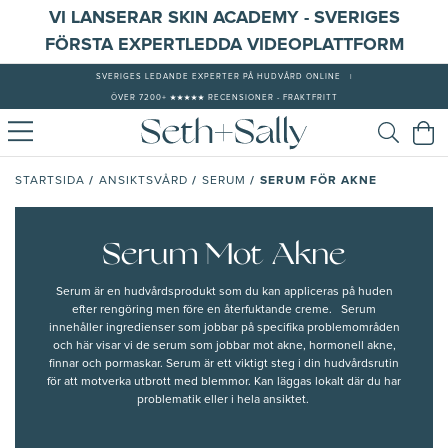
VI LANSERAR SKIN ACADEMY - SVERIGES
FÖRSTA EXPERTLEDDA VIDEOPLATTFORM
SVERIGES LEDANDE EXPERTER PÅ HUDVÅRD ONLINE
|
ÖVER 7200+ ★★★★★ RECENSIONER - FRAKTFRITT
/
/
/
SERUM FÖR AKNE
STARTSIDA
ANSIKTSVÅRD
SERUM
Serum Mot Akne
Serum är en hudvårdsprodukt som du kan appliceras på huden
efter rengöring men före en återfuktande creme. Serum
innehåller ingredienser som jobbar på specifika problemområden
och här visar vi de serum som jobbar mot akne, hormonell akne,
finnar och pormaskar. Serum är ett viktigt steg i din hudvårdsrutin
för att motverka utbrott med blemmor. Kan läggas lokalt där du har
problematik eller i hela ansiktet.