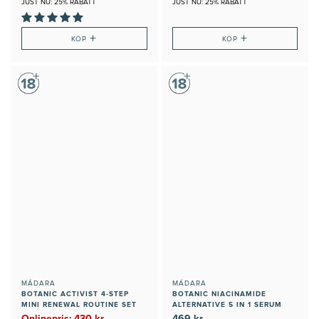
JUST NU: 25% RABATT
JUST NU: 25% RABATT
+
+
KÖP
KÖP
MÁDARA
MÁDARA
BOTANIC ACTIVIST 4-STEP
BOTANIC NIACINAMIDE
MINI RENEWAL ROUTINE SET
ALTERNATIVE 5 IN 1 SERUM
Onlinepris: 430 kr
469 kr