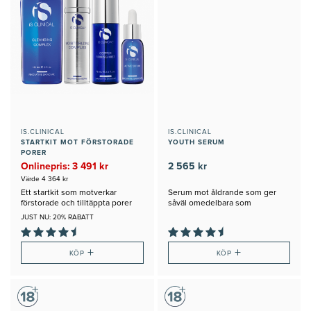
IS.CLINICAL
IS.CLINICAL
STARTKIT MOT FÖRSTORADE
YOUTH SERUM
PORER
Onlinepris: 3 491 kr
2 565 kr
Värde 4 364 kr
Ett startkit som motverkar
Serum mot åldrande som ger
förstorade och tilltäppta porer
såväl omedelbara som
långsiktiga resultat
JUST NU: 20% RABATT
+
+
KÖP
KÖP