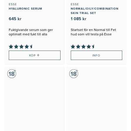
ESSE
ESSE
HYALURONIC SERUM
NORMAL/OILY/COMBINATION
SKIN TRIAL SET
645 kr
1 085 kr
Fuktgivande serum som ger
Startset för en Normal till Fet
optimalt med fukt till alla
hud som vill testa på Esse
hudtyper
+
KÖP
INFO