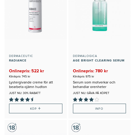
DERMACEUTIC
DERMALOGICA
RADIANCE
AGE BRIGHT CLEARING SERUM
Onlinepris: 522 kr
Onlinepris: 780 kr
Klinikpris 745 kr
Klinikpris 975 kr
Lystergivande creme för att
Serum som motverkar och
bearbeta ojämn hudton
behandlar orenheter
JUST NU: 30% RABATT
JUST NU: GÅVA PÅ KÖPET
+
KÖP
INFO