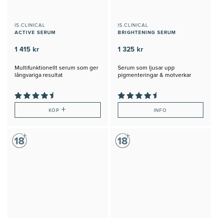
IS.CLINICAL
IS.CLINICAL
ACTIVE SERUM
BRIGHTENING SERUM
1 415 kr
1 325 kr
Multifunktionellt serum som ger
Serum som ljusar upp
långvariga resultat
pigmenteringar & motverkar
förtida åldrande
+
KÖP
INFO