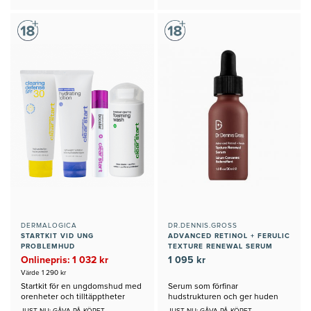
DERMALOGICA
DR.DENNIS.GROSS
STARTKIT VID UNG
ADVANCED RETINOL + FERULIC
PROBLEMHUD
TEXTURE RENEWAL SERUM
Onlinepris: 1 032 kr
1 095 kr
Värde 1 290 kr
Startkit för en ungdomshud med
Serum som förfinar
orenheter och tilltäpptheter
hudstrukturen och ger huden
nytt liv
JUST NU: GÅVA PÅ KÖPET
JUST NU: GÅVA PÅ KÖPET