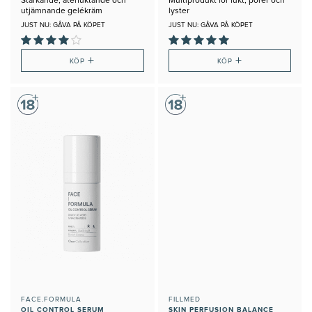
Stärkande, återfuktande och
Multiprodukt för fukt, porer och
utjämnande gelékräm
lyster
JUST NU: GÅVA PÅ KÖPET
JUST NU: GÅVA PÅ KÖPET
+
+
KÖP
KÖP
FACE.FORMULA
FILLMED
OIL CONTROL SERUM
SKIN PERFUSION BALANCE