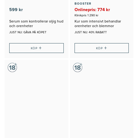
BOOSTER
599 kr
Onlinepris: 774 kr
Klinikpris 1 290 kr
Serum som kontrollerar oljig hud
Kur som intensivt behandlar
och orenheter
orenheter och blemmor
JUST NU: GÅVA PÅ KÖPET
JUST NU: 40% RABATT
+
+
KÖP
KÖP