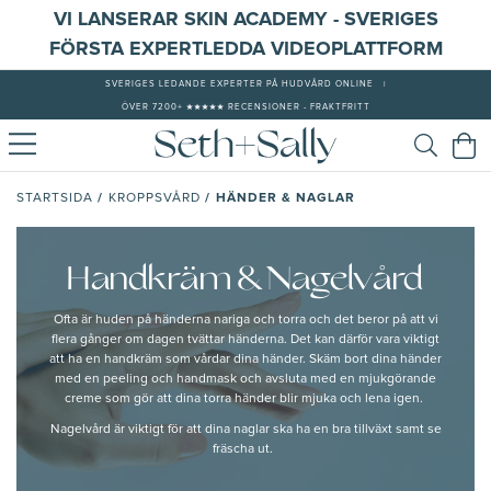
VI LANSERAR SKIN ACADEMY - SVERIGES
FÖRSTA EXPERTLEDDA VIDEOPLATTFORM
SVERIGES LEDANDE EXPERTER PÅ HUDVÅRD ONLINE
|
ÖVER 7200+ ★★★★★ RECENSIONER - FRAKTFRITT
/
/
HÄNDER & NAGLAR
STARTSIDA
KROPPSVÅRD
Handkräm & Nagelvård
Ofta är huden på händerna nariga och torra och det beror på att vi
flera gånger om dagen tvättar händerna. Det kan därför vara viktigt
att ha en handkräm som vårdar dina händer. Skäm bort dina händer
med en peeling och handmask och avsluta med en mjukgörande
creme som gör att dina torra händer blir mjuka och lena igen.
Nagelvård är viktigt för att dina naglar ska ha en bra tillväxt samt se
fräscha ut.