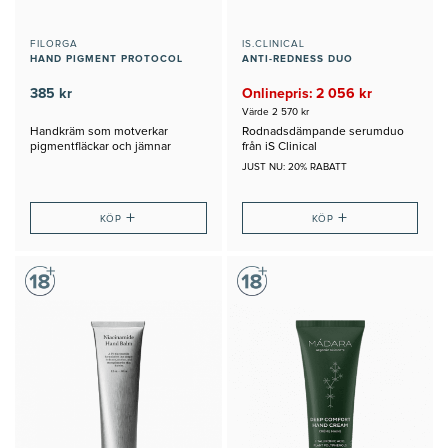
FILORGA
IS.CLINICAL
HAND PIGMENT PROTOCOL
ANTI-REDNESS DUO
385 kr
Onlinepris: 2 056 kr
Värde 2 570 kr
Handkräm som motverkar
Rodnadsdämpande serumduo
pigmentfläckar och jämnar
från iS Clinical
hudtonen
JUST NU: 20% RABATT
+
+
KÖP
KÖP