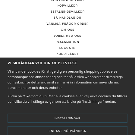
KÖPVILLKOR
BETALNINGSVILLKOR
SÅ HANDLAR DU
VANLIGA FRÅGOR ORDER
OM OSS
JOBBA MED OSS
REKLAMATION
LOGGA IN
KUNDTJÄNST
COOKIE-INSTÄLLNINGAR
VI SKRÄDDARSYR DIN UPPLEVELSE
Vi använder cookies för att ge dig en personlig shoppingupplevelse,
personanpassad annonsering och för hålla våra webbplatser tillförlitliga
PRENUMERERA PÅ NYHETSBREV
och säkra. För detta ändamål samlar vi in information om användarna,
deras mönster och deras enheter.
Klicka på "Okej" om du tillåter alla cookies eller välj vilka cookies du tillåter
och vilka du vill stänga av genom att klicka på "Inställningar" nedan.
Genom att ge min e-post, accepterar jag Seth och Sally
integritetspolicy
De uppgifter du matar in kommer endast användas till våra nyhetsbrev.
INSTÄLLNINGAR
ENDAST NÖDVÄNDIGA