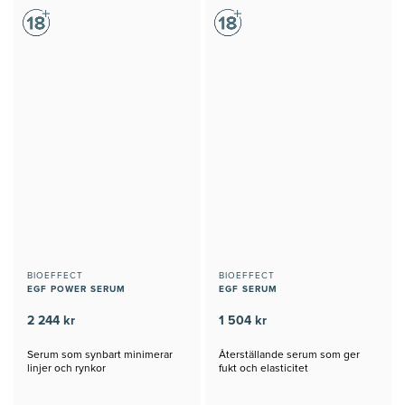
BIOEFFECT
BIOEFFECT
EGF POWER SERUM
EGF SERUM
2 244 kr
1 504 kr
Serum som synbart minimerar
Återställande serum som ger
linjer och rynkor
fukt och elasticitet