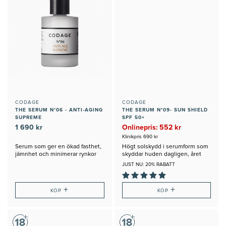
CODAGE
CODAGE
THE SERUM N°06 - ANTI-AGING
THE SERUM N°09- SUN SHIELD
SUPREME
SPF 50+
1 690 kr
Onlinepris: 552 kr
Klinikpris 690 kr
Serum som ger en ökad fasthet,
Högt solskydd i serumform som
jämnhet och minimerar rynkor
skyddar huden dagligen, året
runt
JUST NU: 20% RABATT
+
+
KÖP
KÖP