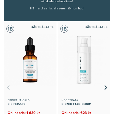
minskade torrhetslinjer!
Här har vi samlat alla serum för torr hud.
BÄSTSÄLJARE
BÄSTSÄLJARE
SKINCEUTICALS
NEOSTRATA
C E FERULIC
BIONIC FACE SERUM
Onlinepris: 1 630 kr
Onlinepris: 623 kr