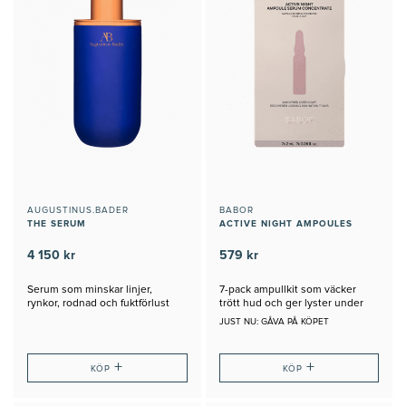
AUGUSTINUS.BADER
BABOR
THE SERUM
ACTIVE NIGHT AMPOULES
4 150 kr
579 kr
Serum som minskar linjer,
7-pack ampullkit som väcker
rynkor, rodnad och fuktförlust
trött hud och ger lyster under
natten
JUST NU: GÅVA PÅ KÖPET
+
+
KÖP
KÖP