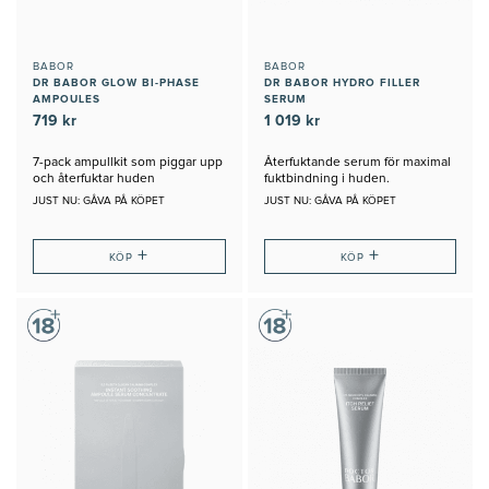
BABOR
BABOR
DR BABOR GLOW BI-PHASE
DR BABOR HYDRO FILLER
AMPOULES
SERUM
719 kr
1 019 kr
7-pack ampullkit som piggar upp
Återfuktande serum för maximal
och återfuktar huden
fuktbindning i huden.
JUST NU: GÅVA PÅ KÖPET
JUST NU: GÅVA PÅ KÖPET
+
+
KÖP
KÖP