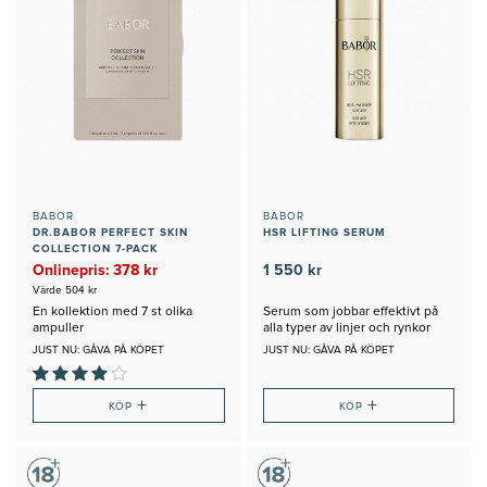
BABOR
BABOR
DR.BABOR PERFECT SKIN
HSR LIFTING SERUM
COLLECTION 7-PACK
Onlinepris: 378 kr
1 550 kr
Värde 504 kr
En kollektion med 7 st olika
Serum som jobbar effektivt på
ampuller
alla typer av linjer och rynkor
JUST NU: GÅVA PÅ KÖPET
JUST NU: GÅVA PÅ KÖPET
+
+
KÖP
KÖP