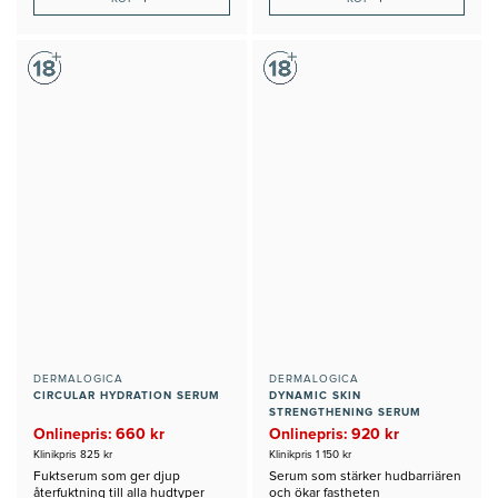
DERMALOGICA
DERMALOGICA
CIRCULAR HYDRATION SERUM
DYNAMIC SKIN
STRENGTHENING SERUM
Onlinepris: 660 kr
Onlinepris: 920 kr
Klinikpris 825 kr
Klinikpris 1 150 kr
Fuktserum som ger djup
Serum som stärker hudbarriären
återfuktning till alla hudtyper
och ökar fastheten