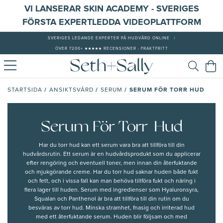
VI LANSERAR SKIN ACADEMY - SVERIGES
FÖRSTA EXPERTLEDDA VIDEOPLATTFORM
SVERIGES LEDANDE EXPERTER PÅ HUDVÅRD ONLINE
|
ÖVER 7200+ ★★★★★ RECENSIONER - FRAKTFRITT
/
/
/
SERUM FÖR TORR HUD
STARTSIDA
ANSIKTSVÅRD
SERUM
Serum För Torr Hud
Har du torr hud kan ett serum vara bra att tillföra till din
hudvårdsrutin. Ett serum är en hudvårdsprodukt som du applicerar
efter rengöring och eventuell toner, men innan din återfuktande
och mjukgörande creme. Har du torr hud saknar huden både fukt
och fett, och i vissa fall kan man behöva tillföra fukt och näring i
flera lager till huden. Serum med ingredienser som Hyaluronsyra,
Squalan och Panthenol är bra att tillföra till din rutin om du
besväras av torr hud. Minska stramhet, fnasig och irriterad hud
med ett återfuktande serum. Huden blir följsam och med