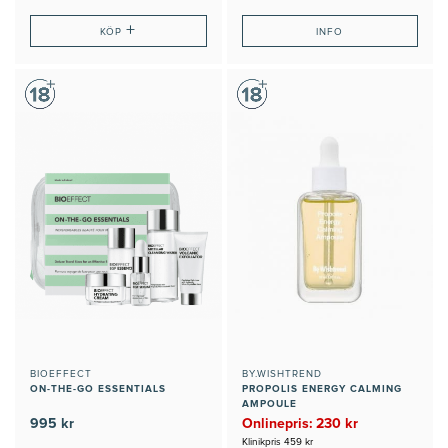
+
KÖP
INFO
BIOEFFECT
BY.WISHTREND
ON-THE-GO ESSENTIALS
PROPOLIS ENERGY CALMING
AMPOULE
995 kr
Onlinepris: 230 kr
Klinikpris 459 kr