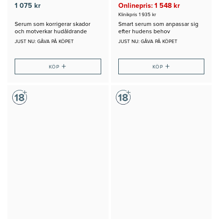
1 075 kr
Onlinepris: 1 548 kr
Klinikpris 1 935 kr
Serum som korrigerar skador
Smart serum som anpassar sig
och motverkar hudåldrande
efter hudens behov
JUST NU: GÅVA PÅ KÖPET
JUST NU: GÅVA PÅ KÖPET
+
+
KÖP
KÖP