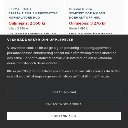
DERMALOGICA
DERMALOGICA
STARTKIT FÖR EN FUKTFATTIG
STARTKIT FÖR MOGEN
NORMAL/TORR HUD
NORMAL/TORR HUD
Onlinepris: 2 360 kr
Onlinepris: 3 276 kr
Värde 2 950 kr
Värde 4 095 kr
Ett kit för En Fuktfattig och Torr
Minska synliga ålderstecken,
hud som optimerar
ojämn hudton och torrhet med
VI SKRÄDDARSYR DIN UPPLEVELSE
Fuktbalansen i Huden
detta Startkit
JUST NU: GÅVA PÅ KÖPET
JUST NU: GÅVA PÅ KÖPET
Vi använder cookies för att ge dig en personlig shoppingupplevelse,
personanpassad annonsering och för hålla våra webbplatser tillförlitliga
+
+
och säkra. För detta ändamål samlar vi in information om användarna,
KÖP
KÖP
deras mönster och deras enheter.
Klicka på "Okej" om du tillåter alla cookies eller välj vilka cookies du tillåter
och vilka du vill stänga av genom att klicka på "Inställningar" nedan.
INSTÄLLNINGAR
ENDAST NÖDVÄNDIGA
GODKÄNN ALLA