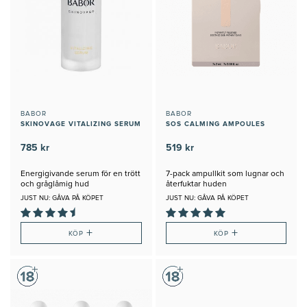
BABOR
BABOR
SKINOVAGE VITALIZING SERUM
SOS CALMING AMPOULES
785 kr
519 kr
Energigivande serum för en trött
7-pack ampullkit som lugnar och
och gråglåmig hud
återfuktar huden
JUST NU: GÅVA PÅ KÖPET
JUST NU: GÅVA PÅ KÖPET
+
+
KÖP
KÖP