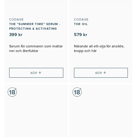
CODAGE
CODAGE
THE "SUMMER TIME" SERUM -
THE OIL
PROTECTING & ACTIVATING
399 kr
579 kr
Serum för sommaren som mattar
Närande all-ett-olja för ansikte,
ner och återfuktar
kropp och hår
+
+
KÖP
KÖP