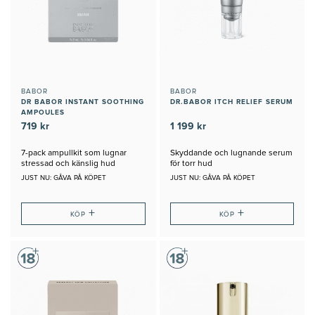
BABOR
BABOR
DR BABOR INSTANT SOOTHING
DR.BABOR ITCH RELIEF SERUM
AMPOULES
719 kr
1 199 kr
7-pack ampullkit som lugnar
Skyddande och lugnande serum
stressad och känslig hud
för torr hud
JUST NU: GÅVA PÅ KÖPET
JUST NU: GÅVA PÅ KÖPET
+
+
KÖP
KÖP