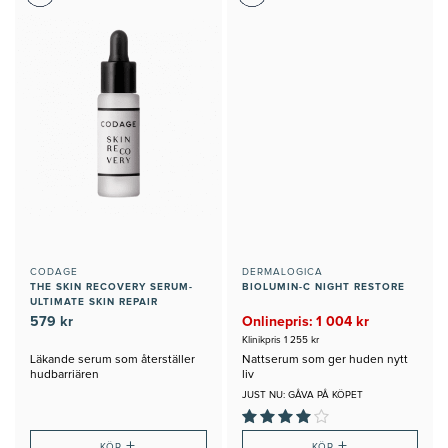
CODAGE
DERMALOGICA
THE SKIN RECOVERY SERUM-
BIOLUMIN-C NIGHT RESTORE
ULTIMATE SKIN REPAIR
579 kr
Onlinepris: 1 004 kr
Klinikpris 1 255 kr
Läkande serum som återställer
Nattserum som ger huden nytt
hudbarriären
liv
JUST NU: GÅVA PÅ KÖPET
+
+
KÖP
KÖP