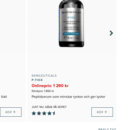
SKINCEUTICALS
OPT
P-TIOX
VIT
Onlinepris: 1 290 kr
469
Klinikpris 1 860 kr
 fukt
Peptidserum som minskar rynkor och ger lyster
Lyst
Hudt
JUST NU: GÅVA PÅ KÖPET
+
+
KÖP
KÖP