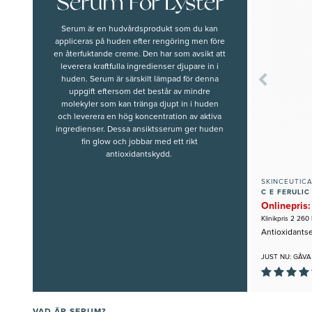
Serum För Lyster
Serum är en hudvårdsprodukt som du kan
appliceras på huden efter rengöring men före
en återfuktande creme. Den har som avsikt att
leverera kraftfulla ingredienser djupare in i
huden. Serum är särskilt lämpad för denna
uppgift eftersom det består av mindre
molekyler som kan tränga djupt in i huden
och leverera en hög koncentration av aktiva
ingredienser. Dessa ansiktsserum ger huden
fin glow och jobbar med ett rikt
antioxidantskydd.
SKINCEUTIC
C E FERULIC
Onlinepris:
Klinikpris 2 260 
Antioxidants
JUST NU: GÅVA