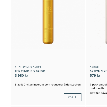
AUGUSTINUS.BADER
BABOR
THE VITAMIN C SERUM
ACTIVE NIG
3 980 kr
579 kr
Stabilt C-vitaminserum som reducerar ålderstecken
7-pack ampull
under natten
JUST NU: GÅVA
+
KÖP