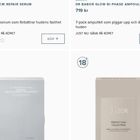
CM REPAIR SERUM
DR BABOR GLOW BI-PHASE AMPOUL
719 kr
serum som förbättrar hudens fasthet
7-pack ampullkit som piggar upp och å
huden
 PÅ KÖPET
JUST NU: GÅVA PÅ KÖPET
+
KÖP