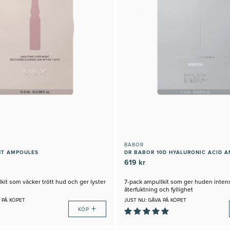
BABOR
HT AMPOULES
DR BABOR 10D HYALURONIC ACID 
619 kr
kit som väcker trött hud och ger lyster
7-pack ampullkit som ger huden inten
återfuktning och fyllighet
 PÅ KÖPET
JUST NU: GÅVA PÅ KÖPET
+
KÖP