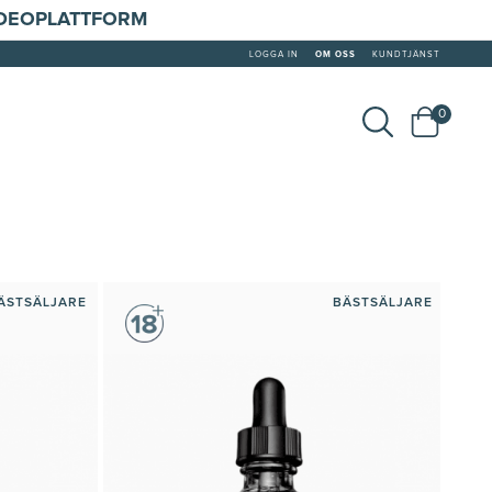
IDEOPLATTFORM
LOGGA IN
OM OSS
KUNDTJÄNST
0
ÄSTSÄLJARE
BÄSTSÄLJARE