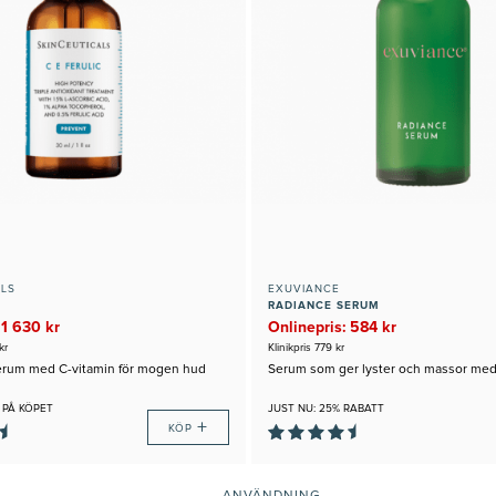
ALS
EXUVIANCE
RADIANCE SERUM
 1 630 kr
Onlinepris: 584 kr
kr
Klinikpris 779 kr
erum med C-vitamin för mogen hud
Serum som ger lyster och massor med
 PÅ KÖPET
JUST NU: 25% RABATT
+
KÖP