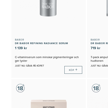
BABOR
BABOR
DR BABOR REFINING RADIANCE SERUM
DR BABOR 
1 139 kr
719 kr
C-vitaminserum som minskar pigmenteringar och
7-pack ampull
ger lyster
hudtonen
JUST NU: GÅVA PÅ KÖPET
JUST NU: GÅVA
+
KÖP