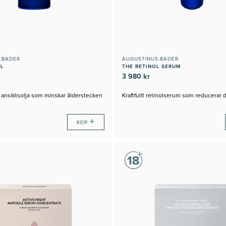
.BADER
AUGUSTINUS.BADER
IL
THE RETINOL SERUM
3 980 kr
ansiktsolja som minskar ålderstecken
Kraftfullt retinolserum som reducerar 
+
KÖP