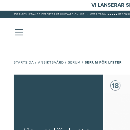
VI LANSERAR 
SVERIGES LEDANDE EXPERTER PÅ HUDVÅRD ONLINE
|
ÖVER 7200+ ★★★★★ RECENSI
/
/
/
SERUM FÖR LYSTER
STARTSIDA
ANSIKTSVÅRD
SERUM