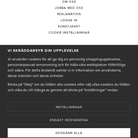
OM OSS
JOBBA MED OSS
REKLAMATION
LOGGA IN
KUNDTJÄNST
COOKIE-INSTÄLLNINGAR
PRENUMERERA PÅ NYHETSBREV
VI SKRÄDDARSYR DIN UPPLEVELSE
Vi använder cookies för att ge dig en personlig shoppingupplevelse,
personanpassad annonsering och för hålla våra webbplatser tillförlitliga
och säkra. För detta ändamål samlar vi in information om användarna,
deras mönster och deras enheter.
Genom att ge min e-post, accepterar jag Seth och Sally
integritetspolicy
Klicka på "Okej" om du tillåter alla cookies eller välj vilka cookies du tillåter
och vilka du vill stänga av genom att klicka på "Inställningar" nedan.
De uppgifter du matar in kommer endast användas till våra nyhetsbrev.
INSTÄLLNINGAR
ENDAST NÖDVÄNDIGA
© SETH AND SALLY 2025
PRIVACY POLICY
TERMS & CONDITIONS
INSTORE
4,9 I BETYG BASERAT PÅ ÖVER 5000 OMDÖMEN
GODKÄNN ALLA
INNEHÅLLET OCH REKOMMENDATIONERNA PÅ DENNA SIDA ÄR FRAMTAGNA OCH GRANSKADE
AV VÅRA AUKTORISERADE HUDTERAPEUTER.