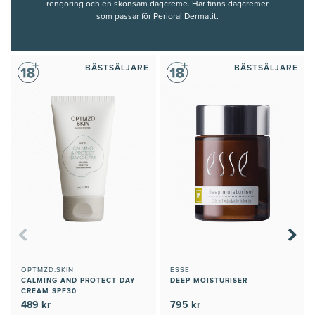
rengöring
och en skonsam dagcreme. Här finns dagcremer
som passar för Perioral Dermatit.
BÄSTSÄLJARE
BÄSTSÄLJARE
OPTMZD.SKIN
ESSE
CALMING AND PROTECT DAY
DEEP MOISTURISER
CREAM SPF30
489 kr
795 kr