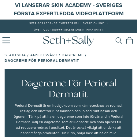
VI LANSERAR SKIN ACADEMY - SVERIGES
FÖRSTA EXPERTLEDDA VIDEOPLATTFORM
SVERIGES LEDANDE EXPERTER PÅ HUDVÅRD ONLINE
|
ÖVER 7200+ ★★★★★ RECENSIONER - FRAKTFRITT
/
/
/
STARTSIDA
ANSIKTSVÅRD
DAGCREME
DAGCREME FÖR PERIORAL DERMATIT
Dagcreme För Perioral
Dermatit
Perioral Dermatit
är en hudsjukdom som kännetecknas av rodnad,
utslag och knottror runt munnen och ibland runt näsan och
ögonen. Tänk på att ha en
dagcreme som inte förvärrar
din Perioral
Dermatit. Välj en dagcreme som är lugnande och som hjälper till
att
reducera rodnad i ansiktet.
Det är också viktigt att undvika att
ha för många produkter i sin rutin, börja med att ha en
mild