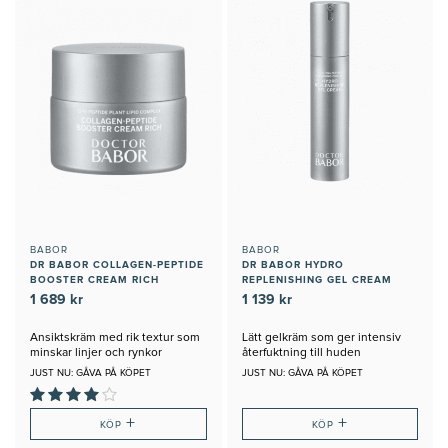
BABOR
BABOR
DR BABOR COLLAGEN-PEPTIDE
DR BABOR HYDRO
BOOSTER CREAM RICH
REPLENISHING GEL CREAM
1 689 kr
1 139 kr
Ansiktskräm med rik textur som
Lätt gelkräm som ger intensiv
minskar linjer och rynkor
återfuktning till huden
JUST NU: GÅVA PÅ KÖPET
JUST NU: GÅVA PÅ KÖPET
+
+
KÖP
KÖP