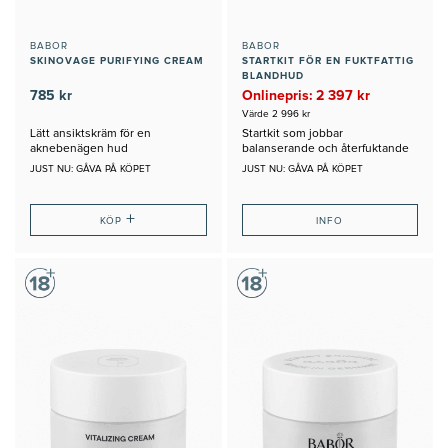
BABOR
BABOR
SKINOVAGE PURIFYING CREAM
STARTKIT FÖR EN FUKTFATTIG
BLANDHUD
785 kr
Onlinepris: 2 397 kr
Värde 2 996 kr
Lätt ansiktskräm för en
Startkit som jobbar
aknebenägen hud
balanserande och återfuktande
för en blandhud
JUST NU: GÅVA PÅ KÖPET
JUST NU: GÅVA PÅ KÖPET
+
KÖP
INFO