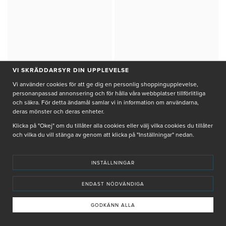
VI SKRÄDDARSYR DIN UPPLEVELSE
Vi använder cookies för att ge dig en personlig shoppingupplevelse,
personanpassad annonsering och för hålla våra webbplatser tillförlitliga
och säkra. För detta ändamål samlar vi in information om användarna,
DERMALOGICA
DERMALOGICA
deras mönster och deras enheter.
ACTIVE MOIST
BIOLUMIN-C GEL MOISTURIZER
Klicka på "Okej" om du tillåter alla cookies eller välj vilka cookies du tillåter
och vilka du vill stänga av genom att klicka på "Inställningar" nedan.
Onlinepris: 772 kr
Onlinepris: 716 kr
Klinikpris 965 kr
Klinikpris 895 kr
Oljefri ansiktskräm som skyddar
Lätt gelkräm som ger intensiv
huden mot fuktförlust
fukt och lyster
INSTÄLLNINGAR
JUST NU: GÅVA PÅ KÖPET
JUST NU: GÅVA PÅ KÖPET
ENDAST NÖDVÄNDIGA
+
+
KÖP
KÖP
GODKÄNN ALLA