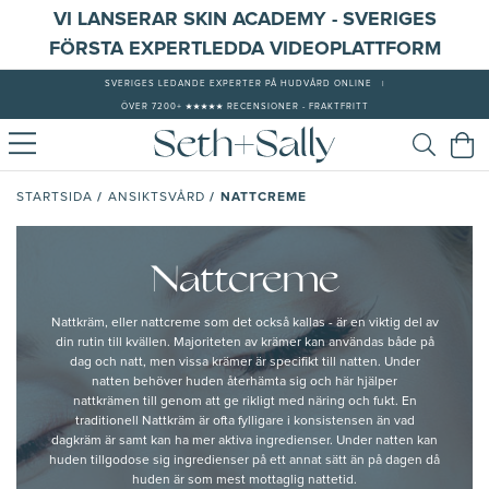
VI LANSERAR SKIN ACADEMY - SVERIGES
FÖRSTA EXPERTLEDDA VIDEOPLATTFORM
SVERIGES LEDANDE EXPERTER PÅ HUDVÅRD ONLINE
|
ÖVER 7200+ ★★★★★ RECENSIONER - FRAKTFRITT
/
/
NATTCREME
STARTSIDA
ANSIKTSVÅRD
Nattcreme
Nattkräm, eller nattcreme som det också kallas - är en viktig del av
din rutin till kvällen. Majoriteten av krämer kan användas både på
dag och natt, men vissa krämer är specifikt till natten. Under
natten behöver huden återhämta sig och här hjälper
nattkrämen till genom att ge rikligt med näring och fukt. En
traditionell Nattkräm är ofta fylligare i konsistensen än vad
dagkräm är samt kan ha mer aktiva ingredienser. Under natten kan
huden tillgodose sig ingredienser på ett annat sätt än på dagen då
huden är som mest mottaglig nattetid.