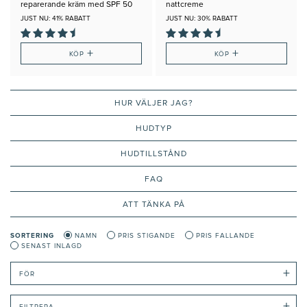
reparerande kräm med SPF 50
nattcreme
JUST NU: 41% RABATT
JUST NU: 30% RABATT
+
+
KÖP
KÖP
HUR VÄLJER JAG?
HUDTYP
HUDTILLSTÅND
FAQ
ATT TÄNKA PÅ
SORTERING
NAMN
PRIS STIGANDE
PRIS FALLANDE
SENAST INLAGD
+
FÖR
+
FILTRERA