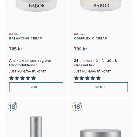
BABOR
BABOR
BALANCING CREAM
COMPLEX C CREAM
785 kr
789 kr
Ansiktskräm som reglerar
24-timmarskräm för trött &
talgproduktionen
stressad hud
JUST NU: GÅVA PÅ KÖPET
JUST NU: GÅVA PÅ KÖPET
+
+
KÖP
KÖP