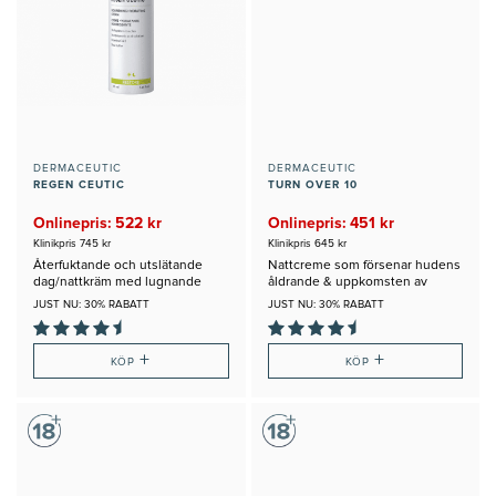
DERMACEUTIC
DERMACEUTIC
REGEN CEUTIC
TURN OVER 10
Onlinepris: 522 kr
Onlinepris: 451 kr
Klinikpris 745 kr
Klinikpris 645 kr
Återfuktande och utslätande
Nattcreme som försenar hudens
dag/nattkräm med lugnande
åldrande & uppkomsten av
egenskaper
rynkor
JUST NU: 30% RABATT
JUST NU: 30% RABATT
+
+
KÖP
KÖP