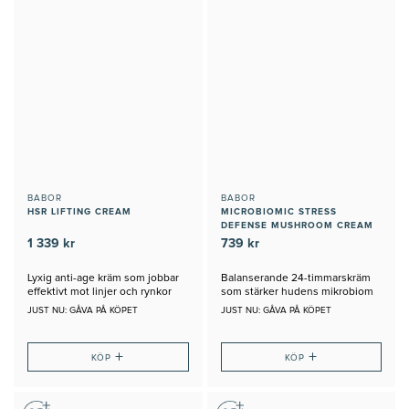
BABOR
BABOR
HSR LIFTING CREAM
MICROBIOMIC STRESS
DEFENSE MUSHROOM CREAM
1 339 kr
739 kr
Lyxig anti-age kräm som jobbar
Balanserande 24-timmarskräm
effektivt mot linjer och rynkor
som stärker hudens mikrobiom
JUST NU: GÅVA PÅ KÖPET
JUST NU: GÅVA PÅ KÖPET
+
+
KÖP
KÖP