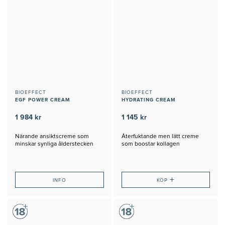
BIOEFFECT
BIOEFFECT
EGF POWER CREAM
HYDRATING CREAM
1 984 kr
1 145 kr
Närande ansiktscreme som
Återfuktande men lätt creme
minskar synliga ålderstecken
som boostar kollagen
+
INFO
KÖP