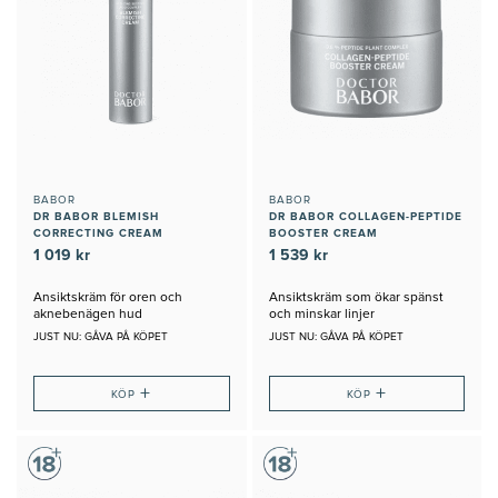
BABOR
BABOR
DR BABOR BLEMISH
DR BABOR COLLAGEN-PEPTIDE
CORRECTING CREAM
BOOSTER CREAM
1 019 kr
1 539 kr
Ansiktskräm för oren och
Ansiktskräm som ökar spänst
aknebenägen hud
och minskar linjer
JUST NU: GÅVA PÅ KÖPET
JUST NU: GÅVA PÅ KÖPET
+
+
KÖP
KÖP