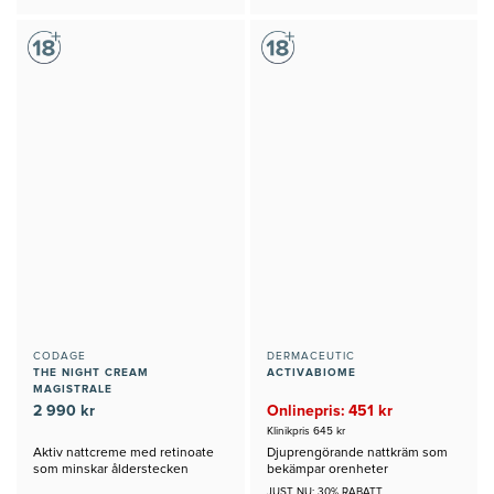
CODAGE
DERMACEUTIC
THE NIGHT CREAM
ACTIVABIOME
MAGISTRALE
2 990 kr
Onlinepris: 451 kr
Klinikpris 645 kr
Aktiv nattcreme med retinoate
Djuprengörande nattkräm som
som minskar ålderstecken
bekämpar orenheter
JUST NU: 30% RABATT