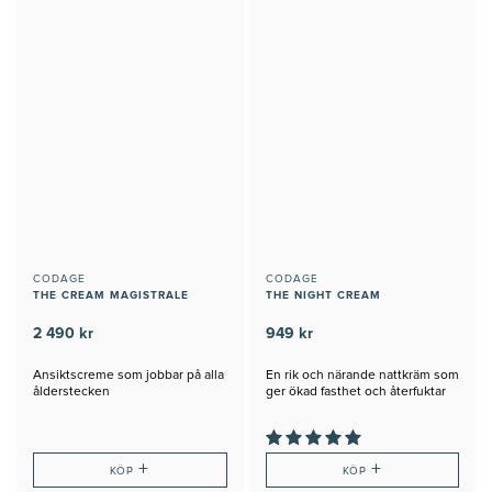
CODAGE
CODAGE
THE CREAM MAGISTRALE
THE NIGHT CREAM
2 490 kr
949 kr
Ansiktscreme som jobbar på alla
En rik och närande nattkräm som
ålderstecken
ger ökad fasthet och återfuktar
+
+
KÖP
KÖP