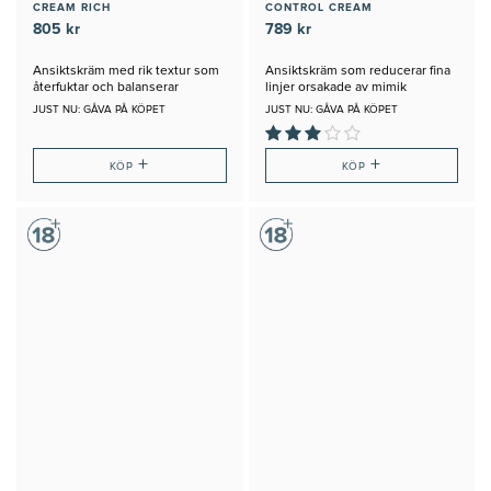
CREAM RICH
CONTROL CREAM
805 kr
789 kr
Ansiktskräm med rik textur som
Ansiktskräm som reducerar fina
återfuktar och balanserar
linjer orsakade av mimik
JUST NU: GÅVA PÅ KÖPET
JUST NU: GÅVA PÅ KÖPET
+
+
KÖP
KÖP