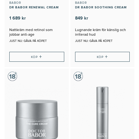
BABOR
BABOR
DR BABOR RENEWAL CREAM
DR BABOR SOOTHING CREAM
1 689 kr
849 kr
Nattkräm med retinol som
Lugnande kräm för känslig och
jobbar anti-age
irriterad hud
JUST NU: GÅVA PÅ KÖPET
JUST NU: GÅVA PÅ KÖPET
+
+
KÖP
KÖP