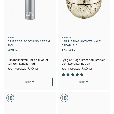
BABOR
BABOR
DR.BABOR SOOTHING CREAM
HSR LIFTING ANTI-WRINKLE
RICH
CREAM RICH
929 kr
1 509 kr
Rik ansiktskräm för en mycket
Lyxig anti-age-kräm som stärker
torr och känslig hud
och återfuktar huden
JUST NU: GÅVA PÅ KÖPET
JUST NU: GÅVA PÅ KÖPET
+
+
KÖP
KÖP