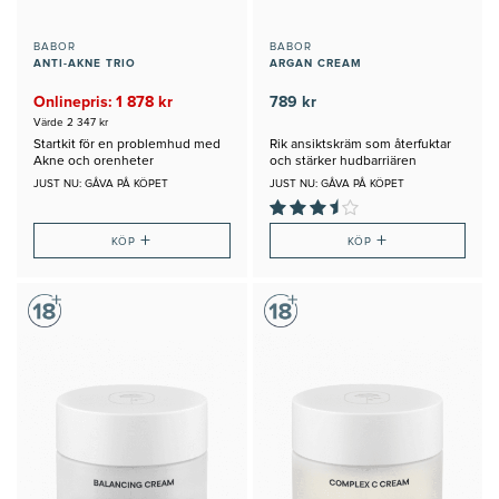
BABOR
BABOR
ANTI-AKNE TRIO
ARGAN CREAM
Onlinepris: 1 878 kr
789 kr
Värde 2 347 kr
Startkit för en problemhud med
Rik ansiktskräm som återfuktar
Akne och orenheter
och stärker hudbarriären
JUST NU: GÅVA PÅ KÖPET
JUST NU: GÅVA PÅ KÖPET
+
+
KÖP
KÖP