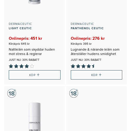
DERMACEUTIC
DERMACEUTIC
LIGHT CEUTIC
PANTHENOL CEUTIC
Onlinepris: 451 kr
Onlinepris: 276 kr
Klinikpris 645 kr
Klinikpris 395 kr
Nattkräm som skyddar huden
Lugnande & närande kräm som
mot stress & reglerar
återställer hudens smidighet
pigmentproduktionen
JUST NU: 30% RABATT
JUST NU: 30% RABATT
+
+
KÖP
KÖP