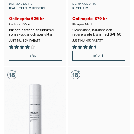
DERMACEUTIC
DERMACEUTIC
HYAL CEUTIC REDENS+
K CEUTIC
Onlinepris: 626 kr
Onlinepris: 379 kr
Klinikpris 895 kr
Klinikpris 645 kr
Rik och närande ansiktskräm
Skyddande, närande och
som skyddar och återfuktar
reparerande kräm med SPF 50
JUST NU: 30% RABATT
JUST NU: 41% RABATT
+
+
KÖP
KÖP