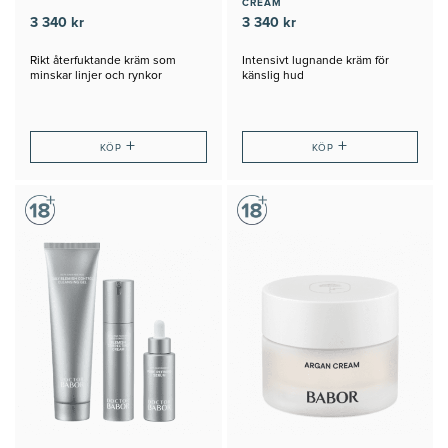
CREAM
3 340 kr
3 340 kr
Rikt återfuktande kräm som
Intensivt lugnande kräm för
minskar linjer och rynkor
känslig hud
+
+
KÖP
KÖP