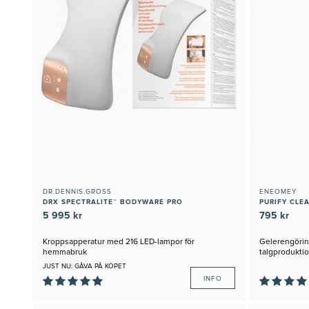
DR.DENNIS.GROSS
ENEOMEY
DRX SPECTRALITE™ BODYWARE PRO
PURIFY CLE
5 995 kr
795 kr
Kroppsapperatur med 216 LED-lampor för
Gelerengörin
hemmabruk
talgprodukti
JUST NU: GÅVA PÅ KÖPET
INFO