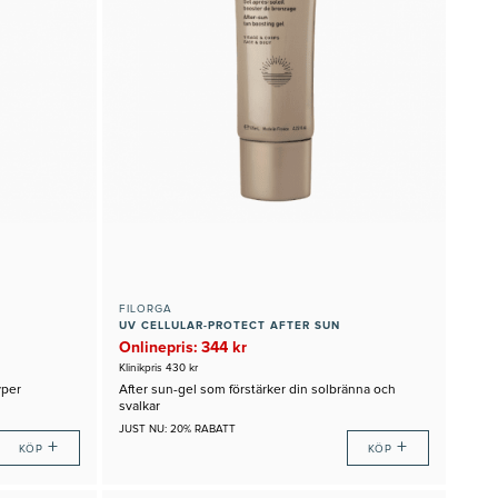
FILORGA
UV CELLULAR-PROTECT AFTER SUN
Onlinepris: 344 kr
Klinikpris 430 kr
yper
After sun-gel som förstärker din solbränna och
svalkar
JUST NU: 20% RABATT
+
+
KÖP
KÖP