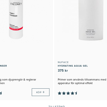
NUFACE
ANSER
HYDRATING AQUA GEL
375 kr
g som djuprengör & reglerar
Primer som används tillsammans me
onen
apperatur för optimal effekt
+
KÖP