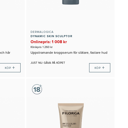
DERMALOGICA
DYNAMIC SKIN SCULPTOR
Onlinepris: 1 008 kr
Klinikpris 1 260 kr
och hår
Uppstramande kroppserum för slätare, fastare hud
JUST NU: GÅVA PÅ KÖPET
+
+
KÖP
KÖP