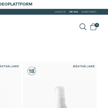
IDEOPLATTFORM
LOGGA IN
OM OSS
KUNDTJÄNST
0
ÄSTSÄLJARE
BÄSTSÄLJARE