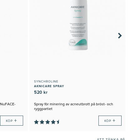
SYNCHROLINE
ESS
AKNICARE SPRAY
BOD
520 kr
795
d NuFACE-
Spray för minering av acneutbrott på bröst- och
Djup
ryggpartiet
+
+
KÖP
KÖP