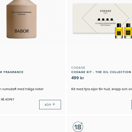
CODAGE
OM FRAGRANCE
CODAGE KIT - THE OIL COLLECTION
499 kr
n rumsdoft med träiga noter
Kit med fyra oljor för hud, kropp och s
 PÅ KÖPET
+
KÖP