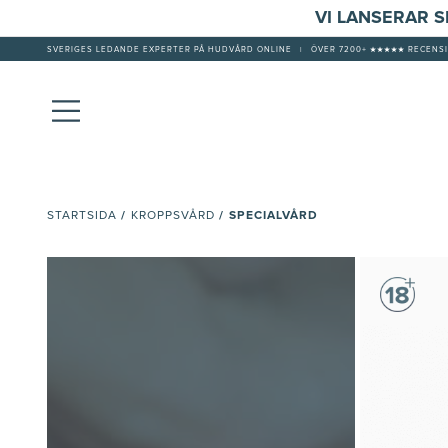
VI LANSERAR 
SVERIGES LEDANDE EXPERTER PÅ HUDVÅRD ONLINE
|
ÖVER 7200+ ★★★★★ RECENSI
/
/
SPECIALVÅRD
STARTSIDA
KROPPSVÅRD