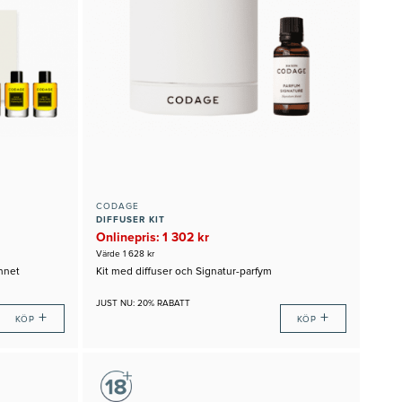
CODAGE
DIFFUSER KIT
Onlinepris: 1 302 kr
Värde 1 628 kr
innet
Kit med diffuser och Signatur-parfym
JUST NU: 20% RABATT
+
+
KÖP
KÖP