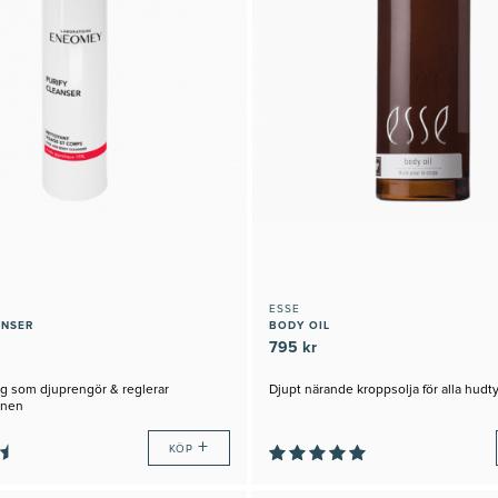
ESSE
ANSER
BODY OIL
795 kr
g som djuprengör & reglerar
Djupt närande kroppsolja för alla hudt
onen
+
KÖP