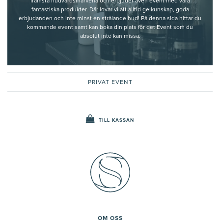
främsta hudvårdsmärkena och erbjuder även event med våra
fantastiska produkter. Där lovar vi att alltid ge kunskap, goda
erbjudanden och inte minst en strålande hud! På denna sida hittar du
kommande event samt kan boka din plats för det Event som du
absolut inte kan missa.
PRIVAT EVENT
TILL KASSAN
OM OSS