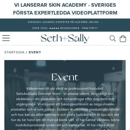
VI LANSERAR SKIN ACADEMY - SVERIGES
FÖRSTA EXPERTLEDDA VIDEOPLATTFORM
SVERIGES LEDANDE EXPERTER PÅ HUDVÅRD ONLINE
|
ÖVER 7200+ ★★★★★ RECENSIONER - FRAKTFRITT
/
EVENT
STARTSIDA
Event
Välkommen till vår värld av professionell hudvård!
SethAndSally Concept Store - Vi arbetar säkert, långsiktigt och
skräddarsyr din produkter och behandlingar efter dagsform och
utgångsläge. Vi erbjuder ett Salongssortiment av noga utvalda
produkter och vi som jobbar i butiken är utbildade produktspecialister
och hos kan du alltid komma in och prata hudvård eller få tips och råd
hur du tar hand om din hud på bästa sätt. Vi har samlat världens bästa
hudvårdsprodukter under ett och samma tak. Vi har några av de