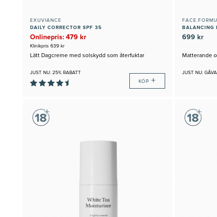
EXUVIANCE
FACE.FORM
DAILY CORRECTOR SPF 35
BALANCING 
Onlinepris: 479 kr
699 kr
Klinikpris 639 kr
Lätt Dagcreme med solskydd som återfuktar
Matterande o
JUST NU: 25% RABATT
JUST NU: GÅVA
+
KÖP