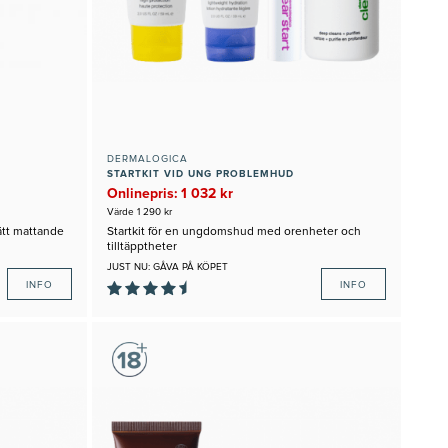
DERMALOGICA
STARTKIT VID UNG PROBLEMHUD
Onlinepris: 1 032 kr
Värde 1 290 kr
ätt mattande
Startkit för en ungdomshud med orenheter och
tilltäpptheter
JUST NU: GÅVA PÅ KÖPET
INFO
INFO