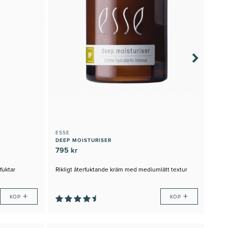
ESSE
OPT
DEEP MOISTURISER
BLE
795 kr
Onl
Klini
fuktar
Rikligt återfuktande kräm med mediumlätt textur
Skyd
med
JUST
+
+
KÖP
KÖP