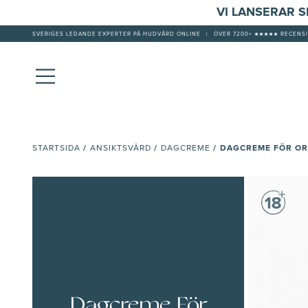
VI LANSERAR 
SVERIGES LEDANDE EXPERTER PÅ HUDVÅRD ONLINE
|
ÖVER 7200+ ★★★★★ RECENSI
/
/
/
DAGCREME FÖR O
STARTSIDA
ANSIKTSVÅRD
DAGCREME
Dagcreme För