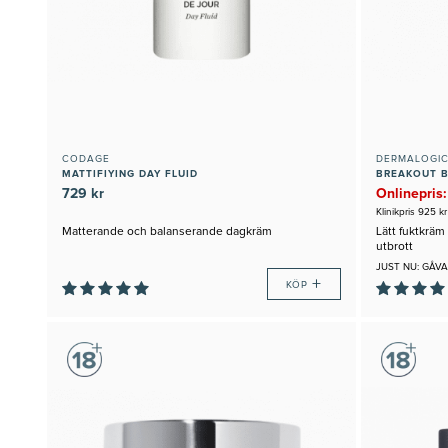
CODAGE
DERMALOGI
MATTIFIYING DAY FLUID
BREAKOUT B
729 kr
Onlinepris:
Klinikpris 925 kr
Matterande och balanserande dagkräm
Lätt fuktkrä
utbrott
JUST NU: GÅVA
+
KÖP