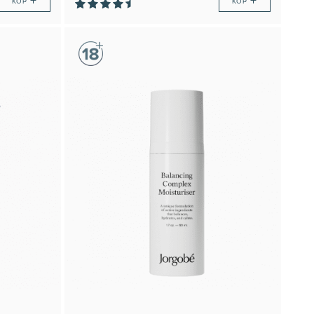
+
+
KÖP
KÖP