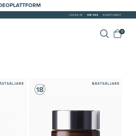
IDEOPLATTFORM
LOGGA IN
OM OSS
KUNDTJÄNST
0
ÄSTSÄLJARE
BÄSTSÄLJARE