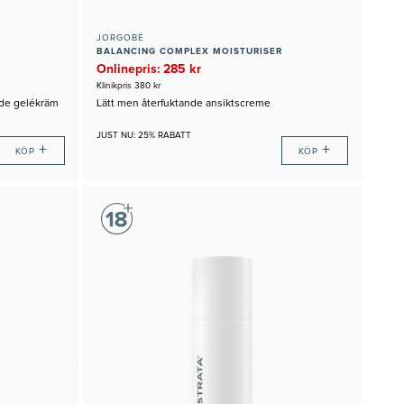
JORGOBÉ
BALANCING COMPLEX MOISTURISER
Onlinepris: 285 kr
Klinikpris 380 kr
nde gelékräm
Lätt men återfuktande ansiktscreme
JUST NU: 25% RABATT
+
+
KÖP
KÖP