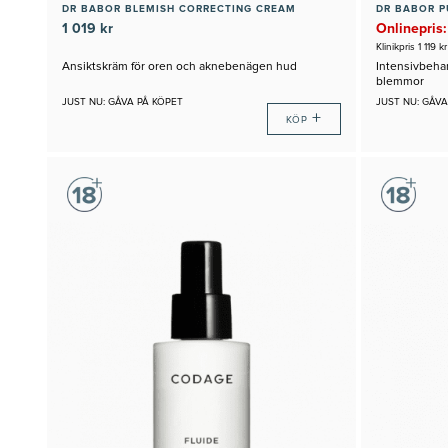
DR BABOR BLEMISH CORRECTING CREAM
1 019 kr
Onlinepris:
Klinikpris 1 119 kr
Ansiktskräm för oren och aknebenägen hud
Intensivbehan
blemmor
JUST NU: GÅVA PÅ KÖPET
JUST NU: GÅVA
+
KÖP