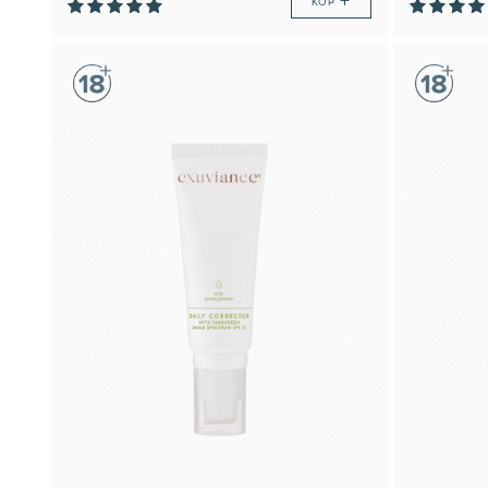
+
KÖP