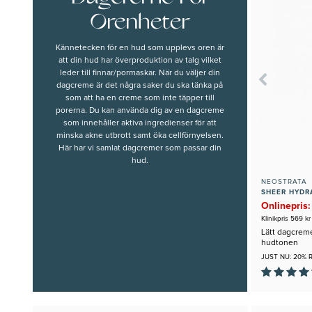
Orenheter
Kännetecken för en hud som upplevs oren är
att din hud har
överproduktion av talg
vilket
leder till
finnar/pormaskar.
När du väljer din
dagcreme är det några saker du ska tänka på
som att ha en creme som inte
täpper till
porerna
. Du kan använda dig av en dagcreme
som innehåller
aktiva ingredienser
för att
minska akne utbrott samt
öka cellförnyelsen.
Här har vi samlat dagcremer som passar din
hud.
NEOSTRATA
SHEER HYDR
Onlinepris:
Klinikpris 569 kr
Lätt dagcrem
hudtonen
JUST NU: 20% 