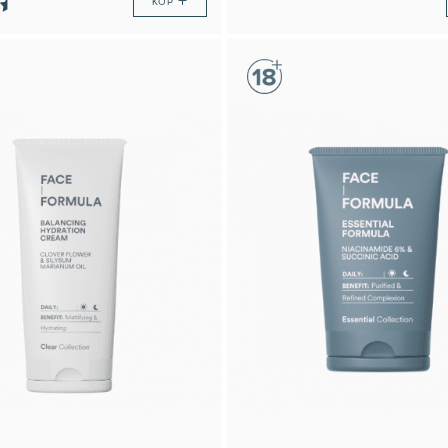
+
KÖP