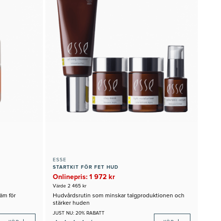
ESSE
STARTKIT FÖR FET HUD
Onlinepris: 1 972 kr
Värde 2 465 kr
äm för
Hudvårdsrutin som minskar talgproduktionen och
stärker huden
JUST NU: 20% RABATT