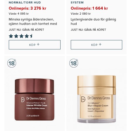
NORMAL/TORR HUD
SYSTEM
Onlinepris: 3 276 kr
Onlinepris: 1 664 kr
Värde 4 095 kr
Värde 2 080 kr
Minska synliga ålderstecken,
Lystergivande duo för glåmig
ojämn hudton och torrhet med
hud
detta Startkit
JUST NU: GÅVA PÅ KÖPET
JUST NU: GÅVA PÅ KÖPET
+
+
KÖP
KÖP