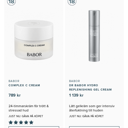
BABOR
BABOR
COMPLEX C CREAM
DR BABOR HYDRO
REPLENISHING GEL CREAM
789 kr
1 139 kr
24-timmarskräm för trött &
Lätt gelkräm som ger intensiv
stressad hud
återfuktning till huden
JUST NU: GÅVA PÅ KÖPET
JUST NU: GÅVA PÅ KÖPET