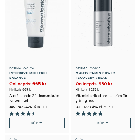
DERMALOGICA
DERMALOGICA
INTENSIVE MOISTURE
MULTIVITAMIN POWER
BALANCE
RECOVERY CREAM
Onlinepris: 665 kr
Onlinepris: 980 kr
Klinikpris 965 kr
Klinikpris 1 225 kr
Återfuktande 24-timmarskräm
Vitaminberikad ansiktskräm för
för torr hud
glåmig hud
JUST NU: GÅVA PÅ KÖPET
JUST NU: GÅVA PÅ KÖPET
+
+
KÖP
KÖP