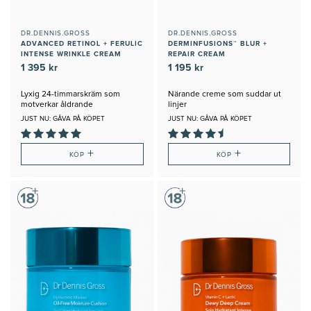
DR.DENNIS.GROSS
DR.DENNIS.GROSS
ADVANCED RETINOL + FERULIC
DERMINFUSIONS™ BLUR +
INTENSE WRINKLE CREAM
REPAIR CREAM
1 395 kr
1 195 kr
Lyxig 24-timmarskräm som
Närande creme som suddar ut
motverkar åldrande
linjer
JUST NU: GÅVA PÅ KÖPET
JUST NU: GÅVA PÅ KÖPET
+
+
KÖP
KÖP