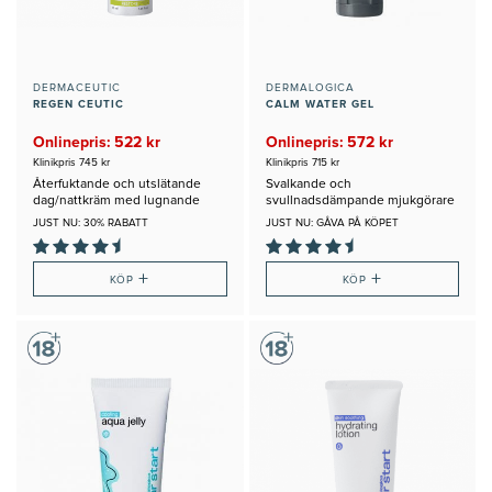
DERMACEUTIC
DERMALOGICA
REGEN CEUTIC
CALM WATER GEL
Onlinepris: 522 kr
Onlinepris: 572 kr
Klinikpris 745 kr
Klinikpris 715 kr
Återfuktande och utslätande
Svalkande och
dag/nattkräm med lugnande
svullnadsdämpande mjukgörare
egenskaper
för känslig hud
JUST NU: 30% RABATT
JUST NU: GÅVA PÅ KÖPET
+
+
KÖP
KÖP