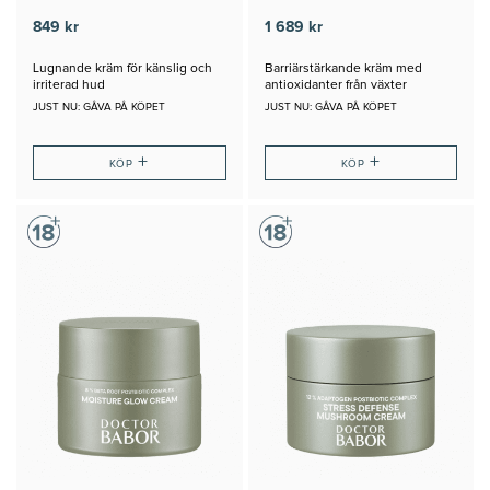
849 kr
1 689 kr
Lugnande kräm för känslig och
Barriärstärkande kräm med
irriterad hud
antioxidanter från växter
JUST NU: GÅVA PÅ KÖPET
JUST NU: GÅVA PÅ KÖPET
+
+
KÖP
KÖP