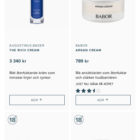
AUGUSTINUS.BADER
BABOR
THE RICH CREAM
ARGAN CREAM
3 340 kr
789 kr
Rikt återfuktande kräm som
Rik ansiktskräm som återfuktar
minskar linjer och rynkor
och stärker hudbarriären
JUST NU: GÅVA PÅ KÖPET
+
+
KÖP
KÖP