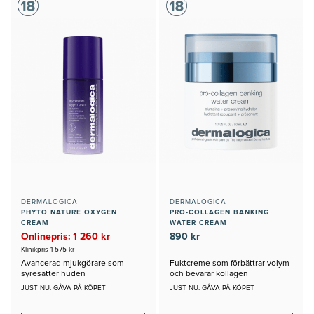
DERMALOGICA
DERMALOGICA
PHYTO NATURE OXYGEN
PRO-COLLAGEN BANKING
CREAM
WATER CREAM
Onlinepris: 1 260 kr
890 kr
Klinikpris 1 575 kr
Avancerad mjukgörare som
Fuktcreme som förbättrar volym
syresätter huden
och bevarar kollagen
JUST NU: GÅVA PÅ KÖPET
JUST NU: GÅVA PÅ KÖPET