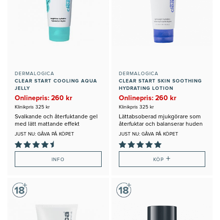
DERMALOGICA
DERMALOGICA
CLEAR START COOLING AQUA
CLEAR START SKIN SOOTHING
JELLY
HYDRATING LOTION
Onlinepris: 260 kr
Onlinepris: 260 kr
Klinikpris 325 kr
Klinikpris 325 kr
Svalkande och återfuktande gel
Lättabsoberad mjukgörare som
med lätt mattande effekt
återfuktar och balanserar huden
JUST NU: GÅVA PÅ KÖPET
JUST NU: GÅVA PÅ KÖPET
+
INFO
KÖP