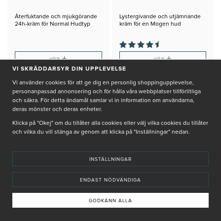
Återfuktande och mjukgörande
Lystergivande och utjämnande
24h-kräm för Normal Hudtyp
kräm för en Mogen hud
+
+
KÖP
KÖP
VI SKRÄDDARSYR DIN UPPLEVELSE
Vi använder cookies för att ge dig en personlig shoppingupplevelse,
personanpassad annonsering och för hålla våra webbplatser tillförlitliga
och säkra. För detta ändamål samlar vi in information om användarna,
deras mönster och deras enheter.
Klicka på "Okej" om du tillåter alla cookies eller välj vilka cookies du tillåter
och vilka du vill stänga av genom att klicka på "Inställningar" nedan.
INSTÄLLNINGAR
ENDAST NÖDVÄNDIGA
GODKÄNN ALLA