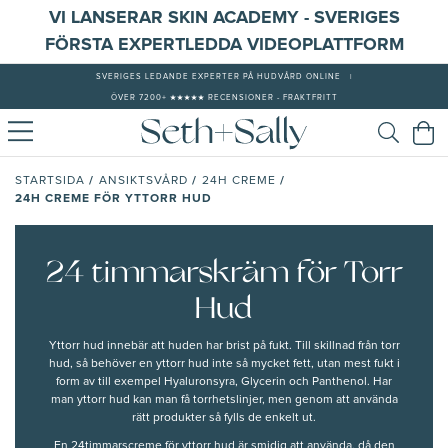
VI LANSERAR SKIN ACADEMY - SVERIGES
FÖRSTA EXPERTLEDDA VIDEOPLATTFORM
SVERIGES LEDANDE EXPERTER PÅ HUDVÅRD ONLINE
|
ÖVER 7200+ ★★★★★ RECENSIONER - FRAKTFRITT
/
/
/
STARTSIDA
ANSIKTSVÅRD
24H CREME
24H CREME FÖR YTTORR HUD
24 timmarskräm för Torr
Hud
Yttorr hud innebär att huden har brist på fukt. Till skillnad från torr
hud, så behöver en yttorr hud inte så mycket fett, utan mest fukt i
form av till exempel Hyaluronsyra, Glycerin och Panthenol. Har
man yttorr hud kan man få torrhetslinjer, men genom att använda
rätt produkter så fylls de enkelt ut.
En 24timmarscreme för yttorr hud är smidig att använda, då den