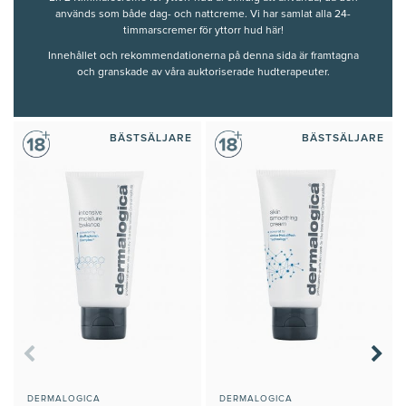
används som både dag- och nattcreme. Vi har samlat alla 24-
timmarscremer för yttorr hud här!
Innehållet och rekommendationerna på denna sida är framtagna
och granskade av våra auktoriserade hudterapeuter.
BÄSTSÄLJARE
BÄSTSÄLJARE
DERMALOGICA
DERMALOGICA