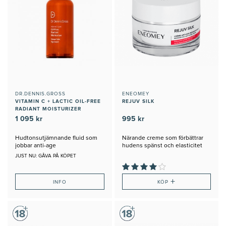
DR.DENNIS.GROSS
ENEOMEY
VITAMIN C + LACTIC OIL-FREE
REJUV SILK
RADIANT MOISTURIZER
1 095 kr
995 kr
Hudtonsutjämnande fluid som
Närande creme som förbättrar
jobbar anti-age
hudens spänst och elasticitet
JUST NU: GÅVA PÅ KÖPET
+
INFO
KÖP