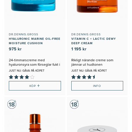
DR.DENNIS.GROSS
DR.DENNIS.GROSS
HYALURONIC MARINE OIL-FREE
VITAMIN C + LACTIC DEWY
MOISTURE CUSHION
DEEP CREAM
975 kr
1 195 kr
24-timmarscreme med
Rikligt närande creme som
hyaluronsyra som förseglar fukt i
jämnar ut hudtonen
huden
JUST NU: GÅVA PÅ KÖPET
JUST NU: GÅVA PÅ KÖPET
+
KÖP
INFO