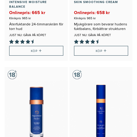
INTENSIVE MOISTURE
SKIN SMOOTHING CREAM
BALANCE
Onlinepris: 665 kr
Onlinepris: 658 kr
Klinikpris 965 kr
Klinikpris 965 kr
Återfuktande 24-timmarskräm för
Mjukgörare som bevarar hudens
torr hud
fuktbalans, förbättrar strukturen
JUST NU: GÅVA PÅ KÖPET
JUST NU: GÅVA PÅ KÖPET
+
+
KÖP
KÖP