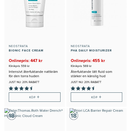
NEOSTRATA
NEOSTRATA
BIONIC FACE CREAM
PHA DAILY MOISTURIZER
Onlinepris: 447 kr
Onlinepris: 455 kr
Klinikpris 559 kr
Klinikpris 569 kr
Intensivt återfuktande nattkräm
Återfuktande lätt fluid som
för den torra huden
stärker en känslig hud
JUST NU: 20% RABATT
JUST NU: 20% RABATT
+
+
KÖP
KÖP