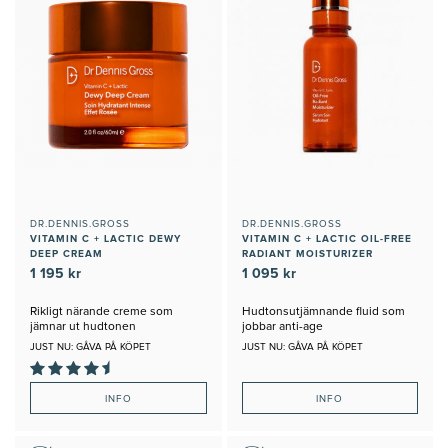
DR.DENNIS.GROSS
DR.DENNIS.GROSS
VITAMIN C + LACTIC DEWY
VITAMIN C + LACTIC OIL-FREE
DEEP CREAM
RADIANT MOISTURIZER
1 195 kr
1 095 kr
Rikligt närande creme som
Hudtonsutjämnande fluid som
jämnar ut hudtonen
jobbar anti-age
JUST NU: GÅVA PÅ KÖPET
JUST NU: GÅVA PÅ KÖPET
INFO
INFO