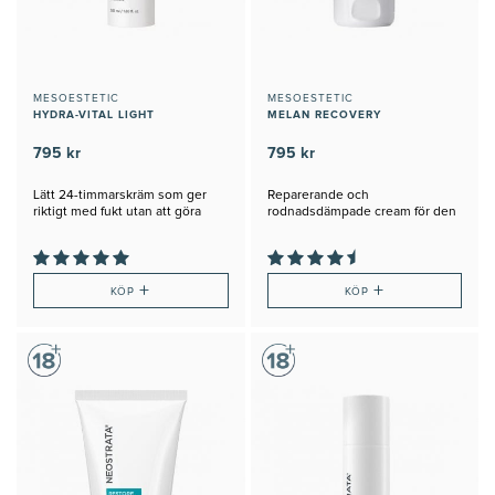
MESOESTETIC
MESOESTETIC
HYDRA-VITAL LIGHT
MELAN RECOVERY
795 kr
795 kr
Lätt 24-timmarskräm som ger
Reparerande och
riktigt med fukt utan att göra
rodnadsdämpade cream för den
huden blank
torra huden
+
+
KÖP
KÖP