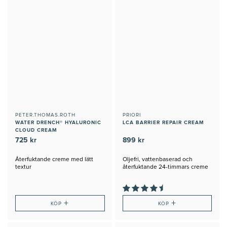
PETER.THOMAS.ROTH
PRIORI
WATER DRENCH® HYALURONIC
LCA BARRIER REPAIR CREAM
CLOUD CREAM
725 kr
899 kr
Återfuktande creme med lätt
Oljefri, vattenbaserad och
textur
återfuktande 24-timmars creme
+
+
KÖP
KÖP