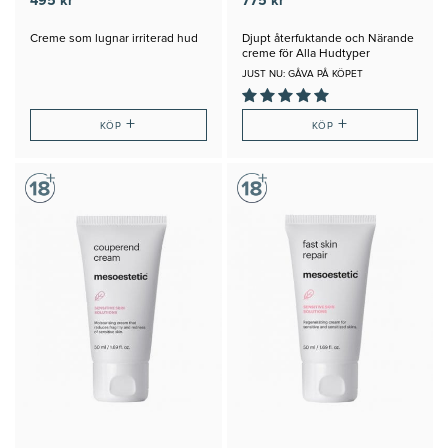
495 kr
775 kr
Creme som lugnar irriterad hud
Djupt återfuktande och Närande
creme för Alla Hudtyper
JUST NU: GÅVA PÅ KÖPET
+
+
KÖP
KÖP