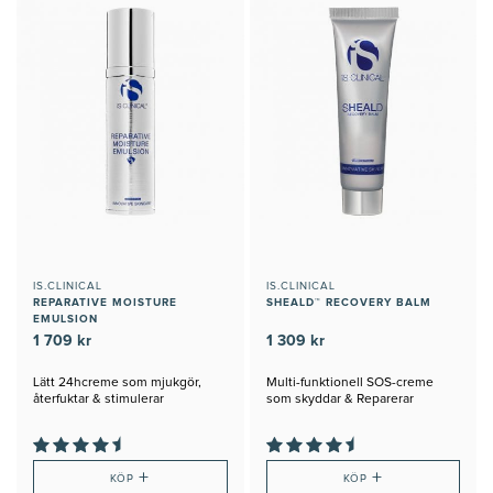
IS.CLINICAL
IS.CLINICAL
REPARATIVE MOISTURE
SHEALD™ RECOVERY BALM
EMULSION
1 709 kr
1 309 kr
Lätt 24hcreme som mjukgör,
Multi-funktionell SOS-creme
återfuktar & stimulerar
som skyddar & Reparerar
kollagenet
+
+
KÖP
KÖP