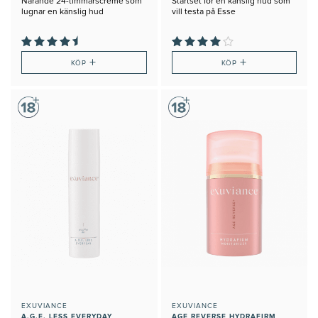
Närande 24-timmarscreme som
Startset för en känslig hud som
lugnar en känslig hud
vill testa på Esse
+
+
KÖP
KÖP
EXUVIANCE
EXUVIANCE
A.G.E. LESS EVERYDAY
AGE REVERSE HYDRAFIRM