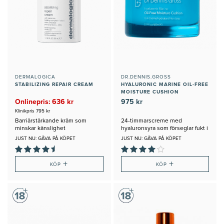
DERMALOGICA
DR.DENNIS.GROSS
STABILIZING REPAIR CREAM
HYALURONIC MARINE OIL-FREE
MOISTURE CUSHION
Onlinepris: 636 kr
975 kr
Klinikpris 795 kr
Barriärstärkande kräm som
24-timmarscreme med
minskar känslighet
hyaluronsyra som förseglar fukt i
huden
JUST NU: GÅVA PÅ KÖPET
JUST NU: GÅVA PÅ KÖPET
+
+
KÖP
KÖP