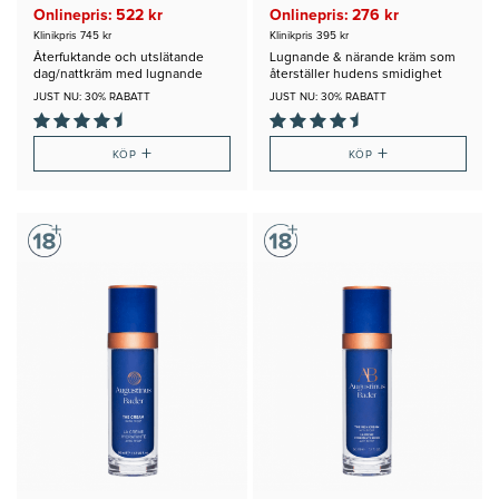
Onlinepris: 522 kr
Onlinepris: 276 kr
Klinikpris 745 kr
Klinikpris 395 kr
Återfuktande och utslätande
Lugnande & närande kräm som
dag/nattkräm med lugnande
återställer hudens smidighet
egenskaper
JUST NU: 30% RABATT
JUST NU: 30% RABATT
+
+
KÖP
KÖP