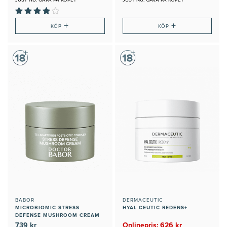
JUST NU: GÅVA PÅ KÖPET
JUST NU: GÅVA PÅ KÖPET
+
+
KÖP
KÖP
BABOR
DERMACEUTIC
MICROBIOMIC STRESS
HYAL CEUTIC REDENS+
DEFENSE MUSHROOM CREAM
739 kr
Onlinepris: 626 kr