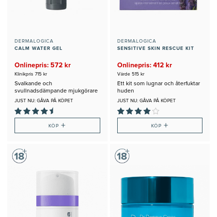
DERMALOGICA
DERMALOGICA
CALM WATER GEL
SENSITIVE SKIN RESCUE KIT
Onlinepris: 572 kr
Onlinepris: 412 kr
Klinikpris 715 kr
Värde 515 kr
Svalkande och
Ett kit som lugnar och återfuktar
svullnadsdämpande mjukgörare
huden
för känslig hud
JUST NU: GÅVA PÅ KÖPET
JUST NU: GÅVA PÅ KÖPET
+
+
KÖP
KÖP