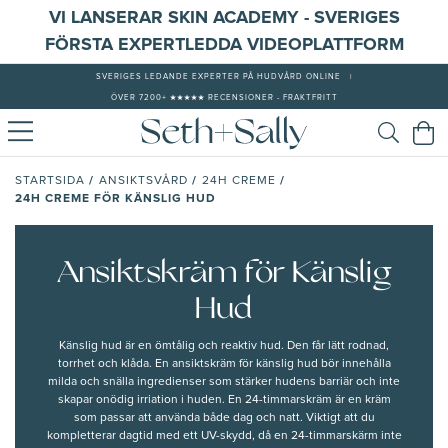
VI LANSERAR SKIN ACADEMY - SVERIGES
FÖRSTA EXPERTLEDDA VIDEOPLATTFORM
SVERIGES LEDANDE EXPERTER PÅ HUDVÅRD ONLINE
|
ÖVER 7200+ ★★★★★ RECENSIONER - FRAKTFRITT
/
/
/
STARTSIDA
ANSIKTSVÅRD
24H CREME
24H CREME FÖR KÄNSLIG HUD
Ansiktskräm för Känslig
Hud
Känslig hud
är en ömtålig och reaktiv hud. Den får lätt rodnad,
torrhet och klåda. En ansiktskräm för känslig hud bör innehålla
milda och snälla ingredienser som stärker hudens barriär och inte
skapar onödig irriation i huden. En 24-timmarskräm är en kräm
som passar att använda både dag och natt. Viktigt att du
kompletterar dagtid med ett UV-skydd, då en 24-timmarskärm inte