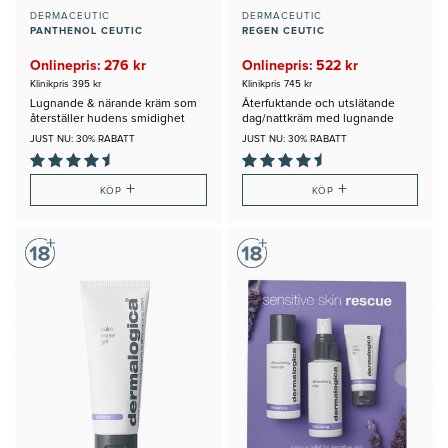
DERMACEUTIC
DERMACEUTIC
PANTHENOL CEUTIC
REGEN CEUTIC
Onlinepris: 276 kr
Onlinepris: 522 kr
Klinikpris 395 kr
Klinikpris 745 kr
Lugnande & närande kräm som
Återfuktande och utslätande
återställer hudens smidighet
dag/nattkräm med lugnande
egenskaper
JUST NU: 30% RABATT
JUST NU: 30% RABATT
+
+
KÖP
KÖP