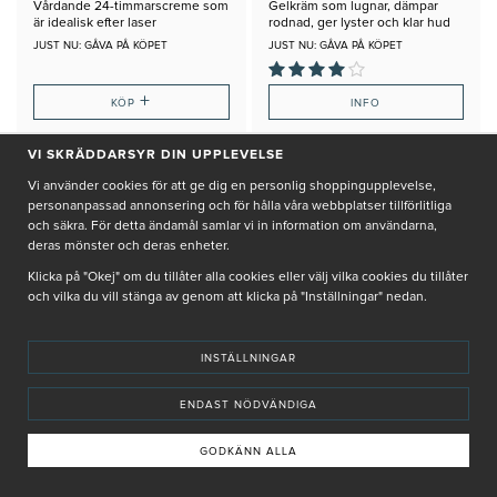
Vårdande 24-timmarscreme som
Gelkräm som lugnar, dämpar
är idealisk efter laser
rodnad, ger lyster och klar hud
JUST NU: GÅVA PÅ KÖPET
JUST NU: GÅVA PÅ KÖPET
+
KÖP
INFO
VI SKRÄDDARSYR DIN UPPLEVELSE
Vi använder cookies för att ge dig en personlig shoppingupplevelse,
personanpassad annonsering och för hålla våra webbplatser tillförlitliga
och säkra. För detta ändamål samlar vi in information om användarna,
deras mönster och deras enheter.
Klicka på "Okej" om du tillåter alla cookies eller välj vilka cookies du tillåter
och vilka du vill stänga av genom att klicka på "Inställningar" nedan.
INSTÄLLNINGAR
ENDAST NÖDVÄNDIGA
GODKÄNN ALLA
SYNCHROLINE
SYNCHROLINE