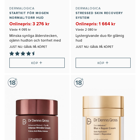
DERMALOGICA
DERMALOGICA
STARTKIT FÖR MOGEN
STRESSED SKIN RECOVERY
NORMAL/TORR HUD
SYSTEM
Onlinepris: 3 276 kr
Onlinepris: 1 664 kr
Värde 4 095 kr
Värde 2 080 kr
Minska synliga ålderstecken,
Lystergivande duo för glåmig
ojämn hudton och torrhet med
hud
detta Startkit
JUST NU: GÅVA PÅ KÖPET
JUST NU: GÅVA PÅ KÖPET
+
+
KÖP
KÖP