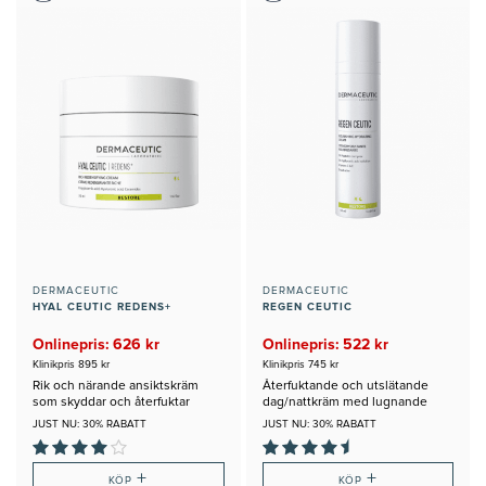
DERMACEUTIC
DERMACEUTIC
HYAL CEUTIC REDENS+
REGEN CEUTIC
Onlinepris: 626 kr
Onlinepris: 522 kr
Klinikpris 895 kr
Klinikpris 745 kr
Rik och närande ansiktskräm
Återfuktande och utslätande
som skyddar och återfuktar
dag/nattkräm med lugnande
egenskaper
JUST NU: 30% RABATT
JUST NU: 30% RABATT
+
+
KÖP
KÖP