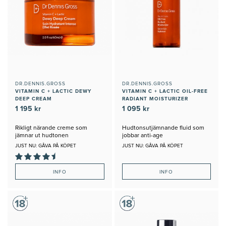
DR.DENNIS.GROSS
DR.DENNIS.GROSS
VITAMIN C + LACTIC DEWY
VITAMIN C + LACTIC OIL-FREE
DEEP CREAM
RADIANT MOISTURIZER
1 195 kr
1 095 kr
Rikligt närande creme som
Hudtonsutjämnande fluid som
jämnar ut hudtonen
jobbar anti-age
JUST NU: GÅVA PÅ KÖPET
JUST NU: GÅVA PÅ KÖPET
INFO
INFO