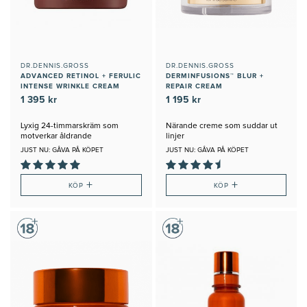
DR.DENNIS.GROSS
DR.DENNIS.GROSS
ADVANCED RETINOL + FERULIC
DERMINFUSIONS™ BLUR +
INTENSE WRINKLE CREAM
REPAIR CREAM
1 395 kr
1 195 kr
Lyxig 24-timmarskräm som
Närande creme som suddar ut
motverkar åldrande
linjer
JUST NU: GÅVA PÅ KÖPET
JUST NU: GÅVA PÅ KÖPET
+
+
KÖP
KÖP