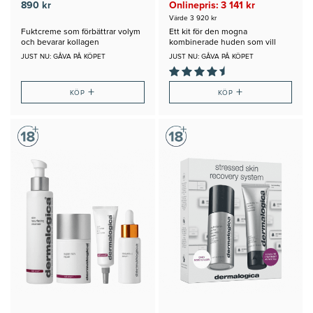
890 kr
Onlinepris: 3 141 kr
Värde 3 920 kr
Fuktcreme som förbättrar volym
Ett kit för den mogna
och bevarar kollagen
kombinerade huden som vill
jobba uppstramande och anti-
JUST NU: GÅVA PÅ KÖPET
JUST NU: GÅVA PÅ KÖPET
age
+
+
KÖP
KÖP