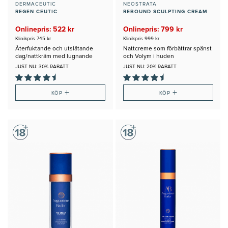
DERMACEUTIC
NEOSTRATA
REGEN CEUTIC
REBOUND SCULPTING CREAM
Onlinepris: 522 kr
Onlinepris: 799 kr
Klinikpris 745 kr
Klinikpris 999 kr
Återfuktande och utslätande
Nattcreme som förbättrar spänst
dag/nattkräm med lugnande
och Volym i huden
egenskaper
JUST NU: 30% RABATT
JUST NU: 20% RABATT
+
+
KÖP
KÖP