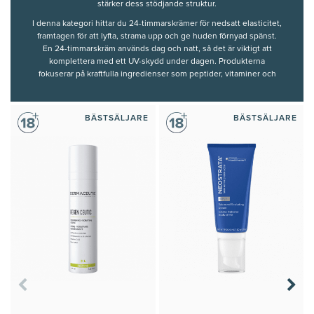
stärker dess stödjande struktur.
I denna kategori hittar du 24-timmarskrämer för
nedsatt elasticitet
,
framtagen för att lyfta, strama upp och ge huden förnyad spänst.
En 24-timmarskräm används dag och natt, så det är viktigt att
komplettera med ett UV-skydd under dagen. Produkterna
fokuserar på kraftfulla ingredienser som peptider, vitaminer och
aminosyror som arbetar aktivt med att stärka hudens struktur och
förbättra spänsten. Genom att addera volymgivande och
uppstramande ingredienser hjälper du huden att återfå sin
BÄSTSÄLJARE
BÄSTSÄLJARE
ursprungliga spänst och en slät hudstruktur.
Sortimentet bygger på avancerade tekniker och ingredienser med
dokumenterad effekt på hudens fasthet. Här samlar vi de bästa
ansiktskrämerna som arbetar långsiktigt för att ge en fastare,
smidigare och mer definierad hudstruktur.
Innehållet och rekommendationerna på denna sida är framtagna
och granskade av våra auktoriserade hudterapeuter.