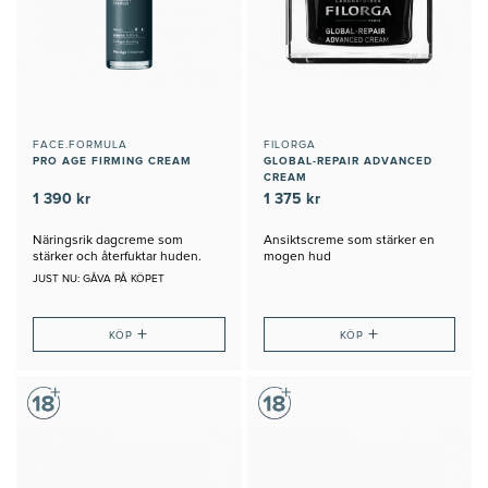
FACE.FORMULA
FILORGA
PRO AGE FIRMING CREAM
GLOBAL-REPAIR ADVANCED
CREAM
1 390 kr
1 375 kr
Näringsrik dagcreme som
Ansiktscreme som stärker en
stärker och återfuktar huden.
mogen hud
JUST NU: GÅVA PÅ KÖPET
+
+
KÖP
KÖP