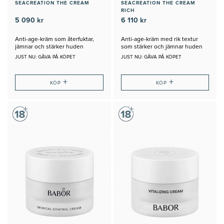
SEACREATION THE CREAM
SEACREATION THE CREAM
RICH
5 090 kr
6 110 kr
Anti-age-kräm som återfuktar,
Anti-age-kräm med rik textur
jämnar och stärker huden
som stärker och jämnar huden
JUST NU: GÅVA PÅ KÖPET
JUST NU: GÅVA PÅ KÖPET
+
+
KÖP
KÖP