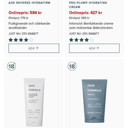
AGE REVERSE HYDRAFIRM
PRO-PLUMP HYDRATING
CREAM
Onlinepris: 584 kr
Onlinepris: 427 kr
Klinikpris 779 kr
Klinikpris 569 kr
Fuktgivande och stärkande
Intensivt återfuktande creme
ansiktskräm
som motverkar ålderstecken
JUST NU: 25% RABATT
JUST NU: 25% RABATT
+
+
KÖP
KÖP