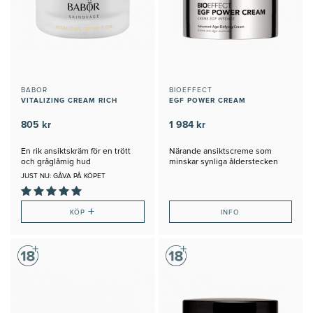
BABOR
BIOEFFECT
VITALIZING CREAM RICH
EGF POWER CREAM
805 kr
1 984 kr
En rik ansiktskräm för en trött
Närande ansiktscreme som
och gråglåmig hud
minskar synliga ålderstecken
JUST NU: GÅVA PÅ KÖPET
+
KÖP
INFO