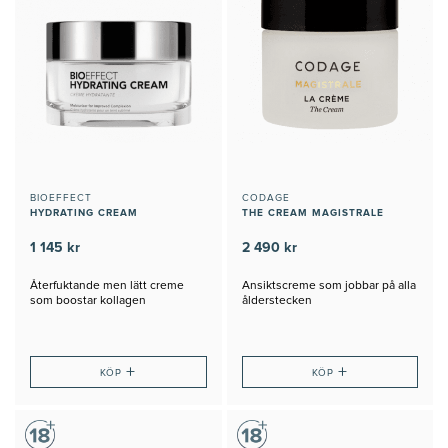
BIOEFFECT
CODAGE
HYDRATING CREAM
THE CREAM MAGISTRALE
1 145 kr
2 490 kr
Återfuktande men lätt creme
Ansiktscreme som jobbar på alla
som boostar kollagen
ålderstecken
+
+
KÖP
KÖP