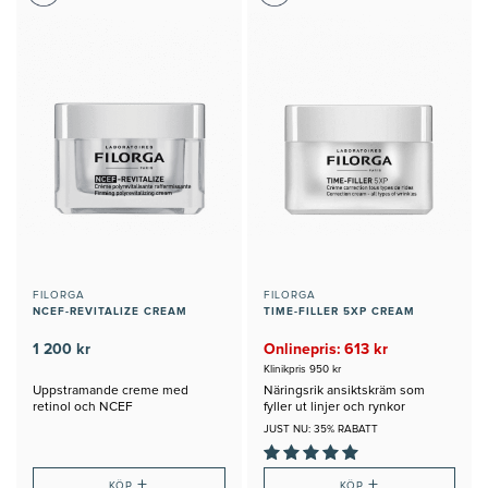
FILORGA
FILORGA
NCEF-REVITALIZE CREAM
TIME-FILLER 5XP CREAM
1 200 kr
Onlinepris: 613 kr
Klinikpris 950 kr
Uppstramande creme med
Näringsrik ansiktskräm som
retinol och NCEF
fyller ut linjer och rynkor
JUST NU: 35% RABATT
+
+
KÖP
KÖP