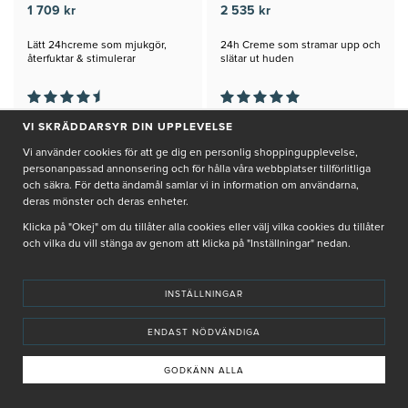
1 709 kr
2 535 kr
Lätt 24hcreme som mjukgör,
24h Creme som stramar upp och
återfuktar & stimulerar
slätar ut huden
kollagenet
+
+
KÖP
KÖP
VI SKRÄDDARSYR DIN UPPLEVELSE
Vi använder cookies för att ge dig en personlig shoppingupplevelse,
personanpassad annonsering och för hålla våra webbplatser tillförlitliga
och säkra. För detta ändamål samlar vi in information om användarna,
deras mönster och deras enheter.
Klicka på "Okej" om du tillåter alla cookies eller välj vilka cookies du tillåter
och vilka du vill stänga av genom att klicka på "Inställningar" nedan.
INSTÄLLNINGAR
ENDAST NÖDVÄNDIGA
GODKÄNN ALLA