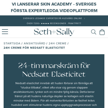
VI LANSERAR SKIN ACADEMY - SVERIGES
FÖRSTA EXPERTLEDDA VIDEOPLATTFORM
SVERIGES LEDANDE EXPERTER PÅ HUDVÅRD ONLINE
|
ÖVER 7200+ ★★★★★ RECENSIONER - FRAKTFRITT
/
/
/
STARTSIDA
ANSIKTSVÅRD
24H CREME
24H CREME FÖR NEDSATT ELASTICITET
24-timmarskräm för
Nedsatt Elasticitet
Nedsatt elasticitet innebär att huden förlorar sin förmåga att
"studsa tillbaka", vilket ofta visar sig genom slappare
ansiktskonturer, rynkor och en mindre fyllig känsla. Detta beror
främst på att hudens naturliga depåer av kollagen och elastin
minskar med åldern. För att motverka förlusten av fasthet krävs
hudvård som stimulerar hudens egna uppbyggnadsprocesser och