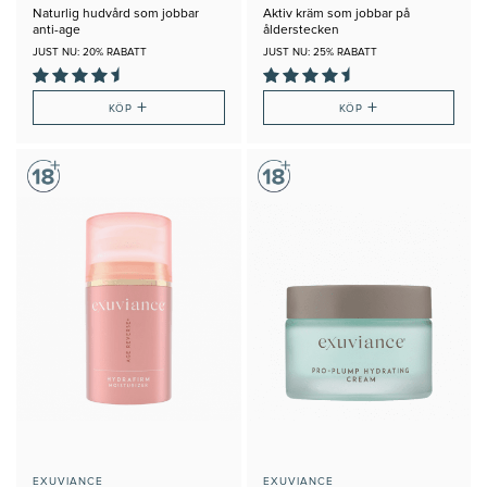
Naturlig hudvård som jobbar
Aktiv kräm som jobbar på
anti-age
ålderstecken
JUST NU: 20% RABATT
JUST NU: 25% RABATT
+
+
KÖP
KÖP
EXUVIANCE
EXUVIANCE