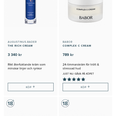
AUGUSTINUS.BADER
BABOR
THE RICH CREAM
COMPLEX C CREAM
3 340 kr
789 kr
Rikt återfuktande kräm som
24-timmarskräm för trött &
minskar linjer och rynkor
stressad hud
JUST NU: GÅVA PÅ KÖPET
+
+
KÖP
KÖP