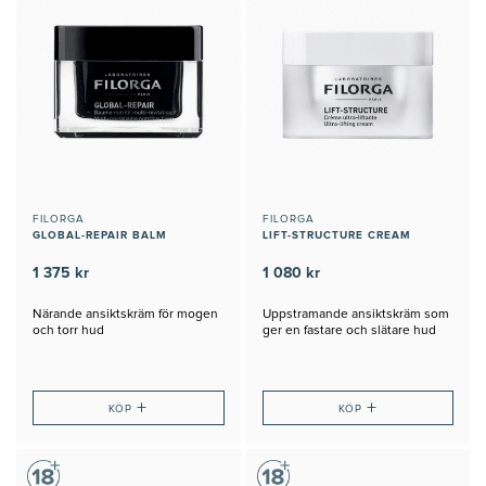
FILORGA
FILORGA
GLOBAL-REPAIR BALM
LIFT-STRUCTURE CREAM
1 375 kr
1 080 kr
Närande ansiktskräm för mogen
Uppstramande ansiktskräm som
och torr hud
ger en fastare och slätare hud
+
+
KÖP
KÖP