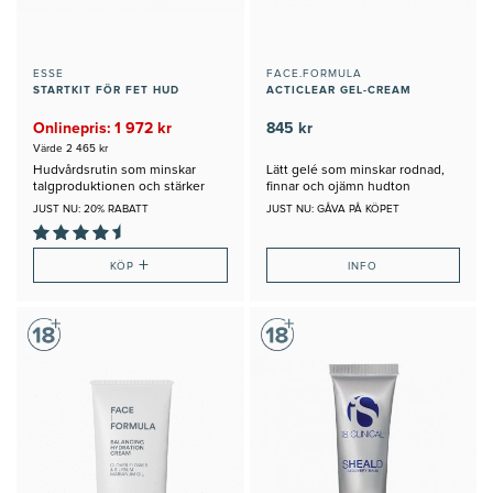
ESSE
FACE.FORMULA
STARTKIT FÖR FET HUD
ACTICLEAR GEL-CREAM
Onlinepris: 1 972 kr
845 kr
Värde 2 465 kr
Hudvårdsrutin som minskar
Lätt gelé som minskar rodnad,
talgproduktionen och stärker
finnar och ojämn hudton
huden
JUST NU: 20% RABATT
JUST NU: GÅVA PÅ KÖPET
+
KÖP
INFO