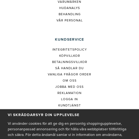
VARUMÄRKEN
HUDANALYS
BEHANDLING
VÅR PERSONAL
KUNDSERVICE
INTEGRITETSPOLICY
KÖPVILLKOR
BETALNINGSVILLKOR
SÅ HANDLAR DU
VANLIGA FRÅGOR ORDER
OM OSS
JOBBA MED OSS
REKLAMATION
LOGGA IN
KUNDTJÄNST
COOKIE-INSTÄLLNINGAR
VI SKRÄDDARSYR DIN UPPLEVELSE
Vi använder cookies för att ge dig en personlig shoppingupplevelse,
personanpassad annonsering och för hålla våra webbplatser tillförlitliga
PRENUMERERA PÅ NYHETSBREV
och säkra. För detta ändamål samlar vi in information om användarna,