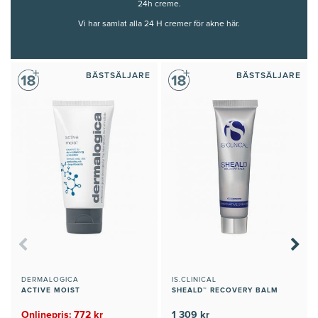
24h creme.
Vi har samlat alla 24 H cremer för akne här.
BÄSTSÄLJARE
BÄSTSÄLJARE
DERMALOGICA
IS.CLINICAL
ACTIVE MOIST
SHEALD™ RECOVERY BALM
Onlinepris: 772 kr
1 309 kr