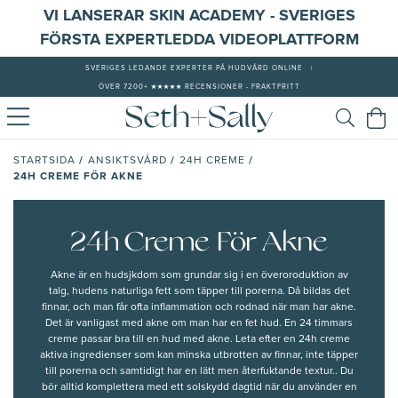
VI LANSERAR SKIN ACADEMY - SVERIGES
FÖRSTA EXPERTLEDDA VIDEOPLATTFORM
SVERIGES LEDANDE EXPERTER PÅ HUDVÅRD ONLINE
|
ÖVER 7200+ ★★★★★ RECENSIONER - FRAKTFRITT
/
/
/
STARTSIDA
ANSIKTSVÅRD
24H CREME
24H CREME FÖR AKNE
24h Creme För Akne
Akne
är en hudsjkdom som grundar sig i en överoroduktion av
talg, hudens naturliga fett som
täpper till porerna
. Då bildas det
finnar, och man får ofta inflammation och rodnad när man har akne.
Det är vanligast med akne om man har en fet hud. En 24 timmars
creme passar bra till en
hud med akne
. Leta efter en 24h creme
aktiva ingredienser som kan minska utbrotten av finnar, inte täpper
till porerna och samtidigt har en lätt men återfuktande textur.. Du
bör alltid komplettera med ett
solskydd
dagtid när du använder en