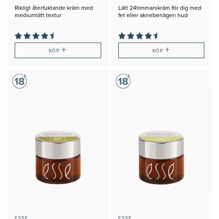
Rikligt återfuktande kräm med
Lätt 24timmarskräm för dig med
mediumlätt textur
fet eller aknebenägen hud
+
+
KÖP
KÖP
ESSE
ESSE