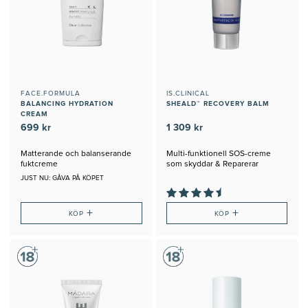
FACE.FORMULA
IS.CLINICAL
BALANCING HYDRATION
SHEALD™ RECOVERY BALM
CREAM
699 kr
1 309 kr
Matterande och balanserande
Multi-funktionell SOS-creme
fuktcreme
som skyddar & Reparerar
JUST NU: GÅVA PÅ KÖPET
+
+
KÖP
KÖP