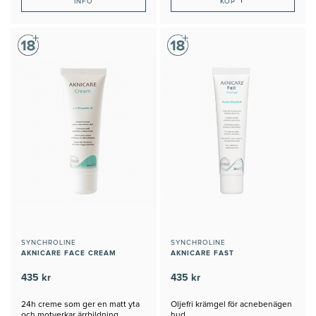
+
INFO
KÖP
SYNCHROLINE
SYNCHROLINE
AKNICARE FACE CREAM
AKNICARE FAST
435 kr
435 kr
24h creme som ger en matt yta
Oljefri krämgel för acnebenägen
och motverkar ärrbildning
hud