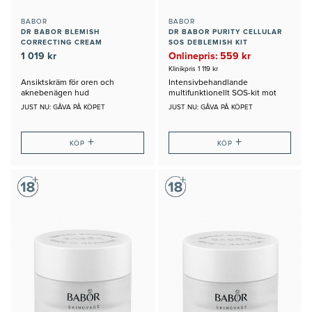
BABOR
BABOR
DR BABOR BLEMISH
DR BABOR PURITY CELLULAR
CORRECTING CREAM
SOS DEBLEMISH KIT
1 019 kr
Onlinepris: 559 kr
Klinikpris 1 119 kr
Ansiktskräm för oren och
Intensivbehandlande
aknebenägen hud
multifunktionellt SOS-kit mot
blemmor
JUST NU: GÅVA PÅ KÖPET
JUST NU: GÅVA PÅ KÖPET
+
+
KÖP
KÖP