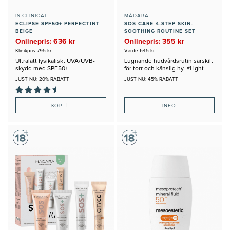
IS.CLINICAL
MÁDARA
ECLIPSE SPF50+ PERFECTINT
SOS CARE 4-STEP SKIN-
BEIGE
SOOTHING ROUTINE SET
#LIGHT
Onlinepris: 636 kr
Onlinepris: 355 kr
Klinikpris 795 kr
Värde 645 kr
Ultralätt fysikaliskt UVA/UVB-
Lugnande hudvårdsrutin särskilt
skydd med SPF50+
för torr och känslig hy. #Light
JUST NU: 20% RABATT
JUST NU: 45% RABATT
+
KÖP
INFO