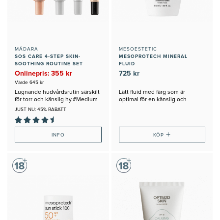
MÁDARA
MESOESTETIC
SOS CARE 4-STEP SKIN-
MESOPROTECH MINERAL
SOOTHING ROUTINE SET
FLUID
#MEDIUM
Onlinepris: 355 kr
725 kr
Värde 645 kr
Lugnande hudvårdsrutin särskilt
Lätt fluid med färg som är
för torr och känslig hy.#Medium
optimal för en känslig och
reaktiv hud
JUST NU: 45% RABATT
+
INFO
KÖP