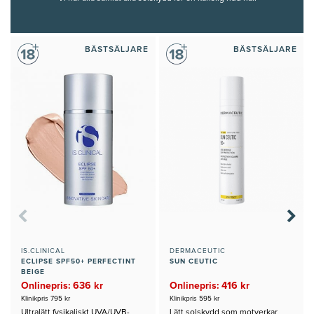
BÄSTSÄLJARE
BÄSTSÄLJARE
IS.CLINICAL
DERMACEUTIC
ECLIPSE SPF50+ PERFECTINT
SUN CEUTIC
BEIGE
Onlinepris: 636 kr
Onlinepris: 416 kr
Klinikpris 795 kr
Klinikpris 595 kr
Ultralätt fysikaliskt UVA/UVB-
Lätt solskydd som motverkar