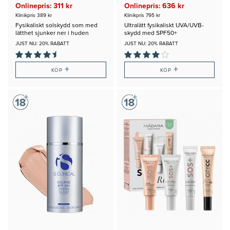
Onlinepris: 311 kr
Onlinepris: 636 kr
Klinikpris 389 kr
Klinikpris 795 kr
Fysikaliskt solskydd som med
Ultralätt fysikaliskt UVA/UVB-
lätthet sjunker ner i huden
skydd med SPF50+
JUST NU: 20% RABATT
JUST NU: 20% RABATT
+
+
KÖP
KÖP