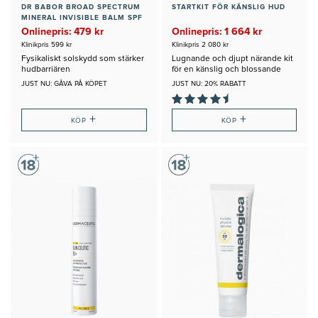
DR BABOR BROAD SPECTRUM
STARTKIT FÖR KÄNSLIG HUD
MINERAL INVISIBLE BALM SPF
30
Onlinepris: 479 kr
Onlinepris: 1 664 kr
Klinikpris 599 kr
Klinikpris 2 080 kr
Fysikaliskt solskydd som stärker
Lugnande och djupt närande kit
hudbarriären
för en känslig och blossande
hud
JUST NU: GÅVA PÅ KÖPET
JUST NU: 20% RABATT
+
+
KÖP
KÖP