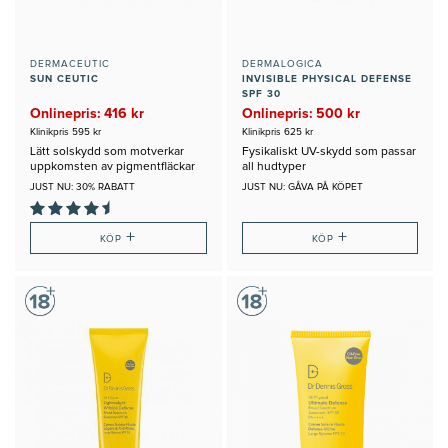
DERMACEUTIC
DERMALOGICA
SUN CEUTIC
INVISIBLE PHYSICAL DEFENSE
SPF 30
Onlinepris: 416 kr
Onlinepris: 500 kr
Klinikpris 595 kr
Klinikpris 625 kr
Lätt solskydd som motverkar
Fysikaliskt UV-skydd som passar
uppkomsten av pigmentfläckar
all hudtyper
JUST NU: 30% RABATT
JUST NU: GÅVA PÅ KÖPET
+
+
KÖP
KÖP