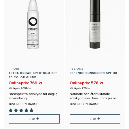
PRIORI
REBIOME
TETRA BROAD SPECTRUM SPF
REFENCE SUNSCREEN SPF 30
50 COLOR GUIDE
Onlinepris: 769 kr
Onlinepris: 576 kr
Klinikpris 1 099 kr
Klinikpris 720 kr
Bredspektra solskydd för daglig
Närande och återfuktande
användning
solskydd med hyaluronsyra och
vårande oljor.
JUST NU: 30% RABATT
JUST NU: 20% RABATT
+
+
KÖP
KÖP