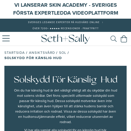
VI LANSERAR SKIN ACADEMY - SVERIGES
FÖRSTA EXPERTLEDDA VIDEOPLATTFORM
SVERIGES LEDANDE EXPERTER PÅ HUDVÅRD ONLINE
|
ÖVER 7200+ ★★★★★ RECENSIONER - FRAKTFRITT
/
/
/
STARTSIDA
ANSIKTSVÅRD
SOL
SOLSKYDD FÖR KÄNSLIG HUD
Solskydd För Känslig Hud
Om du har känslig hud
är det väldigt viktigt att du skyddar din hud
mot solens strålar. Det finns speciellt utformade
solskydd som
passar för känslig hud
. Dessa solskydd motverkar även inte
känslighet, utan även hjälper till att stärka hudens barriär och
reducera irritation och rodnad. Vissa av dessa solskydd har även
en hudtonsutjämnande effekt, vilket reducerar utseendet av
rodnad.
Vi har alla samlat alla solskydd för en känslig hud här.