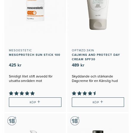
MESOESTETIC
OPTMZD.SKIN
MESOPROTECH SUN STICK 100
CALMING AND PROTECT DAY
CREAM SPF30
425 kr
489 kr
Smidigt litet stift avsedd för
Skyddande och stärkande
utsatta områden mot
Dagcreme för en Känslig hud
exempelvis pigmenteringar
+
+
KÖP
KÖP