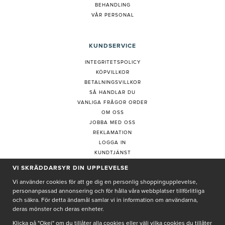
BEHANDLING
VÅR PERSONAL
KUNDSERVICE
INTEGRITETSPOLICY
KÖPVILLKOR
BETALNINGSVILLKOR
SÅ HANDLAR DU
VANLIGA FRÅGOR ORDER
OM OSS
JOBBA MED OSS
REKLAMATION
LOGGA IN
KUNDTJÄNST
COOKIE-INSTÄLLNINGAR
VI SKRÄDDARSYR DIN UPPLEVELSE
Vi använder cookies för att ge dig en personlig shoppingupplevelse,
personanpassad annonsering och för hålla våra webbplatser tillförlitliga
PRENUMERERA PÅ NYHETSBREV
och säkra. För detta ändamål samlar vi in information om användarna,
deras mönster och deras enheter.
Klicka på "Okej" om du tillåter alla cookies eller välj vilka cookies du tillåter