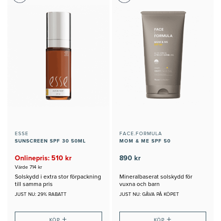
ESSE
FACE.FORMULA
SUNSCREEN SPF 30 50ML
MOM & ME SPF 50
Onlinepris: 510 kr
890 kr
Värde 714 kr
Solskydd i extra stor förpackning
Mineralbaserat solskydd för
till samma pris
vuxna och barn
JUST NU: 29% RABATT
JUST NU: GÅVA PÅ KÖPET
+
+
KÖP
KÖP