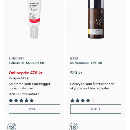
ENEOMEY
ESSE
SUNLIGHT SCREEN 50+
SUNSCREEN SPF 30
Onlinepris: 476 kr
510 kr
Klinikpris 595 kr
Solcreme som Förebygger
Solskydd som återfuktar och
uppkomsten av
skyddar mot fria radikaler
hyperpigmenteringar
JUST NU: 20% RABATT
+
+
KÖP
KÖP