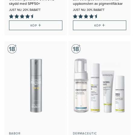
skydd med SPF50+
uppkomsten av pigmentfläckar
JUST NU: 20% RABATT
JUST NU: 30% RABATT
+
+
KÖP
KÖP
BABOR
DERMACEUTIC