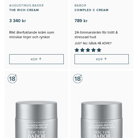
AUGUSTINUS.BADER
BABOR
THE RICH CREAM
COMPLEX C CREAM
3 340 kr
789 kr
Rikt återfuktande kräm som
24-timmarskräm för trött &
minskar linjer och rynkor
stressad hud
JUST NU: GÅVA PÅ KÖPET
+
+
KÖP
KÖP