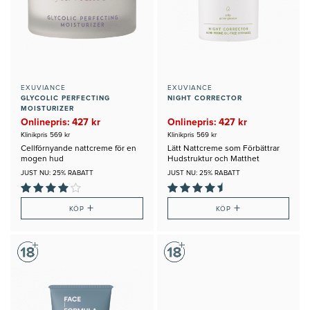
EXUVIANCE
EXUVIANCE
GLYCOLIC PERFECTING
NIGHT CORRECTOR
MOISTURIZER
Onlinepris: 427 kr
Onlinepris: 427 kr
Klinikpris 569 kr
Klinikpris 569 kr
Cellförnyande nattcreme för en
Lätt Nattcreme som Förbättrar
mogen hud
Hudstruktur och Matthet
JUST NU: 25% RABATT
JUST NU: 25% RABATT
+
+
KÖP
KÖP