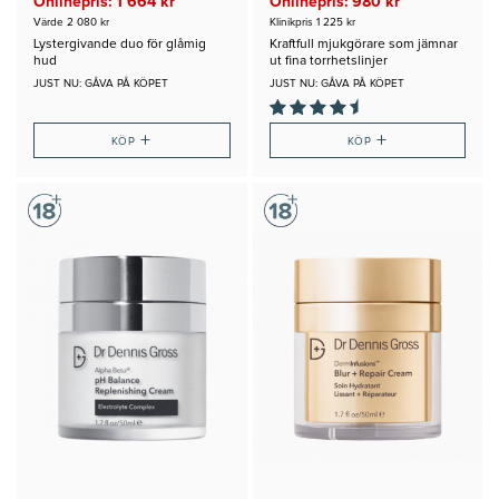
Onlinepris: 1 664 kr
Onlinepris: 980 kr
Värde 2 080 kr
Klinikpris 1 225 kr
Lystergivande duo för glåmig
Kraftfull mjukgörare som jämnar
hud
ut fina torrhetslinjer
JUST NU: GÅVA PÅ KÖPET
JUST NU: GÅVA PÅ KÖPET
+
+
KÖP
KÖP