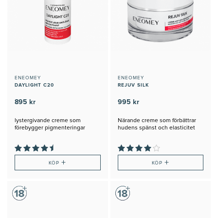
ENEOMEY
ENEOMEY
DAYLIGHT C20
REJUV SILK
895 kr
995 kr
lystergivande creme som
Närande creme som förbättrar
förebygger pigmenteringar
hudens spänst och elasticitet
+
+
KÖP
KÖP