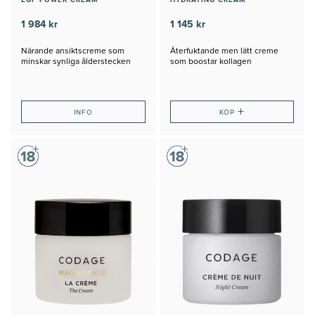
EGF POWER CREAM
HYDRATING CREAM
1 984 kr
1 145 kr
Närande ansiktscreme som
Återfuktande men lätt creme
minskar synliga ålderstecken
som boostar kollagen
+
INFO
KÖP