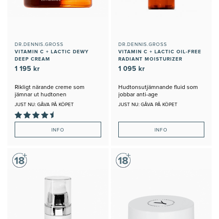
DR.DENNIS.GROSS
DR.DENNIS.GROSS
VITAMIN C + LACTIC DEWY
VITAMIN C + LACTIC OIL-FREE
DEEP CREAM
RADIANT MOISTURIZER
1 195 kr
1 095 kr
Rikligt närande creme som
Hudtonsutjämnande fluid som
jämnar ut hudtonen
jobbar anti-age
JUST NU: GÅVA PÅ KÖPET
JUST NU: GÅVA PÅ KÖPET
INFO
INFO