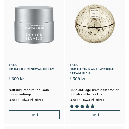
BABOR
BABOR
DR BABOR RENEWAL CREAM
HSR LIFTING ANTI-WRINKLE
CREAM RICH
1 689 kr
1 509 kr
Nattkräm med retinol som
Lyxig anti-age-kräm som stärker
jobbar anti-age
och återfuktar huden
JUST NU: GÅVA PÅ KÖPET
JUST NU: GÅVA PÅ KÖPET
+
+
KÖP
KÖP