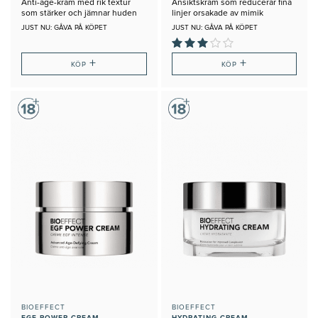
Anti-age-kräm med rik textur
Ansiktskräm som reducerar fina
som stärker och jämnar huden
linjer orsakade av mimik
JUST NU: GÅVA PÅ KÖPET
JUST NU: GÅVA PÅ KÖPET
+
+
KÖP
KÖP
BIOEFFECT
BIOEFFECT