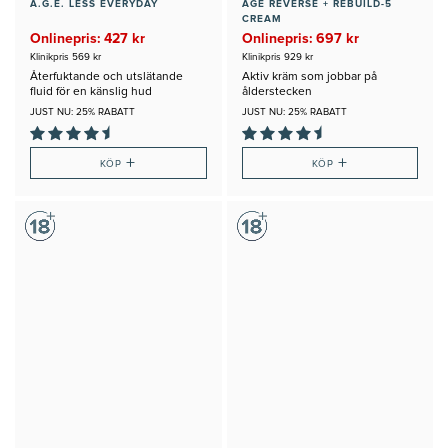
A.G.E. LESS EVERYDAY
AGE REVERSE + REBUILD-5
CREAM
Onlinepris: 427 kr
Onlinepris: 697 kr
Klinikpris 569 kr
Klinikpris 929 kr
Återfuktande och utslätande
Aktiv kräm som jobbar på
fluid för en känslig hud
ålderstecken
JUST NU: 25% RABATT
JUST NU: 25% RABATT
+
+
KÖP
KÖP