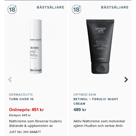
BÄSTSÄLJARE
BÄSTSÄLJARE
DERMACEUTIC
OPTMZD.SKIN
TURN OVER 10
RETINOL + FERULIC NIGHT
CREAM
Onlinepris: 451 kr
489 kr
Klinikpris 645 kr
Nattcreme som försenar hudens
Aktiv Nattcreme som motverkar
åldrande & uppkomsten av
ojämn Hudton och verkar Anti-
rynkor
Age
JUST NU: 30% RABATT