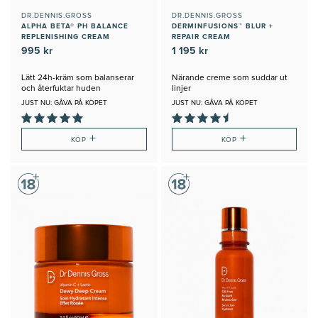
DR.DENNIS.GROSS
DR.DENNIS.GROSS
ALPHA BETA® PH BALANCE
DERMINFUSIONS™ BLUR +
REPLENISHING CREAM
REPAIR CREAM
995 kr
1 195 kr
Lätt 24h-kräm som balanserar
Närande creme som suddar ut
och återfuktar huden
linjer
JUST NU: GÅVA PÅ KÖPET
JUST NU: GÅVA PÅ KÖPET
+
+
KÖP
KÖP