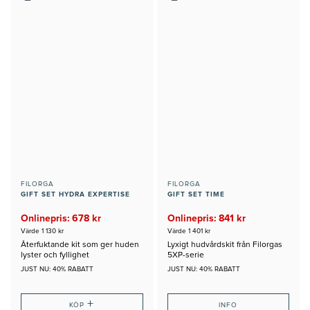
FILORGA
FILORGA
GIFT SET HYDRA EXPERTISE
GIFT SET TIME
Onlinepris: 678 kr
Onlinepris: 841 kr
Värde 1 130 kr
Värde 1 401 kr
Återfuktande kit som ger huden
Lyxigt hudvårdskit från Filorgas
lyster och fyllighet
5XP-serie
JUST NU: 40% RABATT
JUST NU: 40% RABATT
+
KÖP
INFO