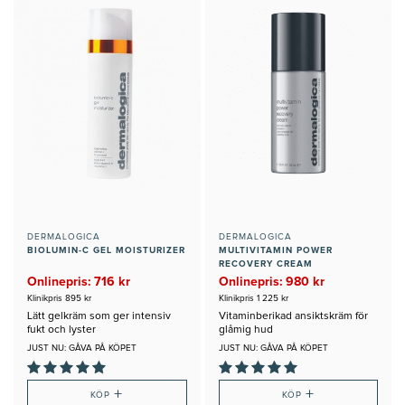
DERMALOGICA
DERMALOGICA
BIOLUMIN-C GEL MOISTURIZER
MULTIVITAMIN POWER
RECOVERY CREAM
Onlinepris: 716 kr
Onlinepris: 980 kr
Klinikpris 895 kr
Klinikpris 1 225 kr
Lätt gelkräm som ger intensiv
Vitaminberikad ansiktskräm för
fukt och lyster
glåmig hud
JUST NU: GÅVA PÅ KÖPET
JUST NU: GÅVA PÅ KÖPET
+
+
KÖP
KÖP