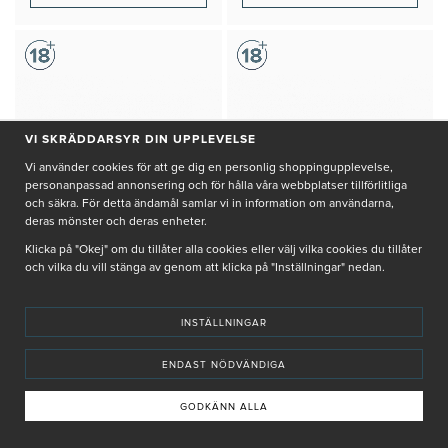
VI SKRÄDDARSYR DIN UPPLEVELSE
Vi använder cookies för att ge dig en personlig shoppingupplevelse,
personanpassad annonsering och för hålla våra webbplatser tillförlitliga
och säkra. För detta ändamål samlar vi in information om användarna,
deras mönster och deras enheter.
Klicka på "Okej" om du tillåter alla cookies eller välj vilka cookies du tillåter
och vilka du vill stänga av genom att klicka på "Inställningar" nedan.
INSTÄLLNINGAR
FILORGA
FILORGA
GLOBAL-REPAIR ADVANCED
GLOBAL-REPAIR BALM
CREAM
ENDAST NÖDVÄNDIGA
1 375 kr
1 375 kr
GODKÄNN ALLA
Ansiktscreme som stärker en
Närande ansiktskräm för mogen
mogen hud
och torr hud