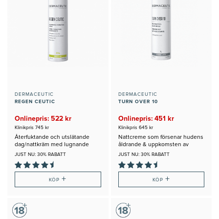
DERMACEUTIC
DERMACEUTIC
REGEN CEUTIC
TURN OVER 10
Onlinepris: 522 kr
Onlinepris: 451 kr
Klinikpris 745 kr
Klinikpris 645 kr
Återfuktande och utslätande
Nattcreme som försenar hudens
dag/nattkräm med lugnande
åldrande & uppkomsten av
egenskaper
rynkor
JUST NU: 30% RABATT
JUST NU: 30% RABATT
+
+
KÖP
KÖP