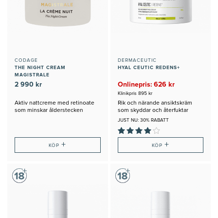
CODAGE
DERMACEUTIC
THE NIGHT CREAM
HYAL CEUTIC REDENS+
MAGISTRALE
2 990 kr
Onlinepris: 626 kr
Klinikpris 895 kr
Aktiv nattcreme med retinoate
Rik och närande ansiktskräm
som minskar ålderstecken
som skyddar och återfuktar
JUST NU: 30% RABATT
+
+
KÖP
KÖP