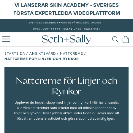
VI LANSERAR SKIN ACADEMY - SVERIGES
FÖRSTA EXPERTLEDDA VIDEOPLATTFORM
SVERIGES LEDANDE EXPERTER PÅ HUDVÅRD ONLINE
|
ÖVER 7200+ ★★★★★ RECENSIONER - FRAKTFRITT
/
/
/
STARTSIDA
ANSIKTSVÅRD
NATTCREME
NATTCREME FÖR LINJER OCH RYNKOR
Nattcreme för Linjer och
Rynkor
Upplever du huden slapp med linjer och rynkor? Här har vi samlat
alla våra natttcremer som arbetar med att minska utseendet av
linjer och rynkor! Dessa jobbar aktivt under tiden du sover med att
förbättra hudens elasticitet och göra slapp hud spänstig igen.