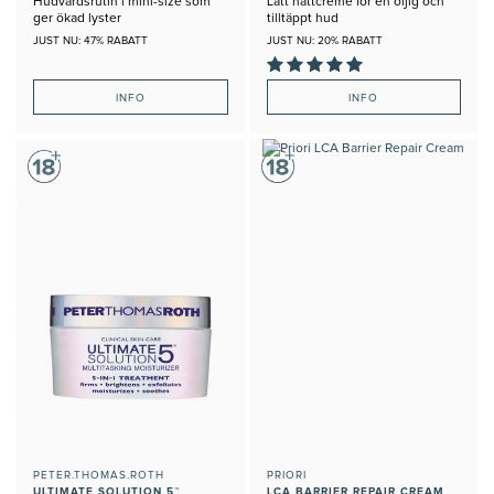
Hudvårdsrutin i mini-size som
Lätt nattcreme för en oljig och
ger ökad lyster
tilltäppt hud
JUST NU: 47% RABATT
JUST NU: 20% RABATT
INFO
INFO
PETER.THOMAS.ROTH
PRIORI
ULTIMATE SOLUTION 5™
LCA BARRIER REPAIR CREAM