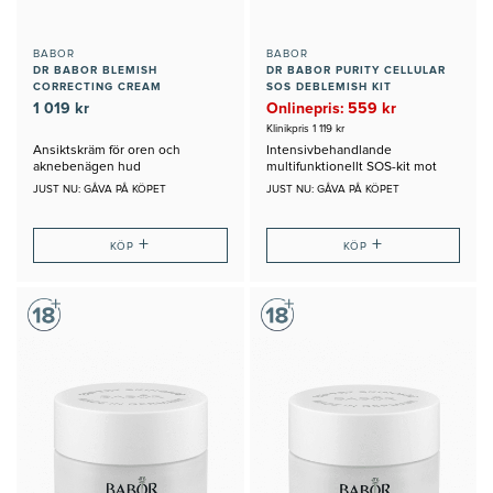
BABOR
BABOR
DR BABOR BLEMISH
DR BABOR PURITY CELLULAR
CORRECTING CREAM
SOS DEBLEMISH KIT
1 019 kr
Onlinepris: 559 kr
Klinikpris 1 119 kr
Ansiktskräm för oren och
Intensivbehandlande
aknebenägen hud
multifunktionellt SOS-kit mot
blemmor
JUST NU: GÅVA PÅ KÖPET
JUST NU: GÅVA PÅ KÖPET
+
+
KÖP
KÖP