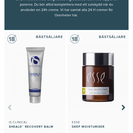
porerna. Du bör alltid komplettera med ett
solskydd
när du
använder en 24h creme. Vi har samlat alla 24 H cremer för
Orenheter här.
BÄSTSÄLJARE
BÄSTSÄLJARE
IS.CLINICAL
ESSE
SHEALD™ RECOVERY BALM
DEEP MOISTURISER