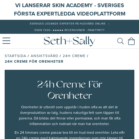
VI LANSERAR SKIN ACADEMY - SVERIGES
FÖRSTA EXPERTLEDDA VIDEOPLATTFORM
SVERIGES LEDANDE EXPERTER PÅ HUDVÅRD ONLINE
|
ÖVER 7200+ ★★★★★ RECENSIONER - FRAKTFRITT
/
/
/
STARTSIDA
ANSIKTSVÅRD
24H CREME
24H CREME FÖR ORENHETER
24h Creme För
Orenheter
Orenheter är utbrott som uppstår i huden ofta av att det är
överproduktion av talg, hudens naturliga fett som
täpper till
porerna
. Då bildas det
finnar
eller
pormaskar
, och man får ofta
inflammation och rodnad när man har orenheter.
En 24 timmars creme passar bra till en
hud med
orenhter. Leta eftr
en 24h creme med
fuktgivande ingredienser
som inte täpper till