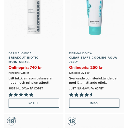
DERMALOGICA
DERMALOGICA
BREAKOUT BIOTIC
CLEAR START COOLING AQUA
MOISTURIZER
JELLY
Onlinepris: 740 kr
Onlinepris: 260 kr
Klinikpris 925 kr
Klinikpris 325 kr
Lätt fuktkräm som balanserar
Svalkande och återfuktande gel
huden och minskar utbrott
med lätt mattande effekt
JUST NU: GÅVA PÅ KÖPET
JUST NU: GÅVA PÅ KÖPET
+
KÖP
INFO