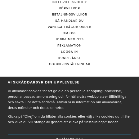
INTEGRITETSPOLICY
KÖPVILLKOR
BETALNINGSVILLKOR
SÅ HANDLAR DU
VANLIGA FRÅGOR ORDER
OM OSS
JOBBA MED OSS
REKLAMATION
LOGGA IN
KUNDTJÄNST
COOKIE-INSTÄLLNINGAR
PRENUMERERA PÅ NYHETSBREV
VI SKRÄDDARSYR DIN UPPLEVELSE
Vi använder cookies för att ge dig en personlig shoppingupplevelse,
personanpassad annonsering och för hålla våra webbplatser tillförlitliga
och säkra. För detta ändamål samlar vi in information om användarna,
deras mönster och deras enheter.
Genom att ge min e-post, accepterar jag Seth och Sally
integritetspolicy
Klicka på "Okej" om du tillåter alla cookies eller välj vilka cookies du tillåter
och vilka du vill stänga av genom att klicka på "Inställningar" nedan.
De uppgifter du matar in kommer endast användas till våra nyhetsbrev.