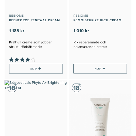
REBIOME
REBIOME
REENFORCE RENEWAL CREAM
REMOISTURIZE RICH CREAM
1 185 kr
1 010 kr
Kraftfull creme som jobbar
Rik reparerande och
strukturförbättrande
balanserande creme
+
+
KÖP
KÖP