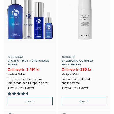
IS.CLINICAL
JORGOBÉ
STARTKIT MOT FÖRSTORADE
BALANCING COMPLEX
PORER
MOISTURISER
Onlinepris: 3 491 kr
Onlinepris: 285 kr
Värde 4 364 kr
Klinikpris 380 kr
Ett startkit som motverkar
Lätt men återfuktande
förstorade och tilltäppta porer
ansiktscreme
JUST NU: 20% RABATT
JUST NU: 25% RABATT
+
+
KÖP
KÖP