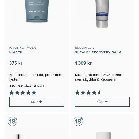
FACE.FORMULA
IS.CLINICAL
NIACTIL
SHEALD™ RECOVERY BALM
375 kr
1 309 kr
Multiprodukt för fukt, porer och
Multi-funktionell SOS-creme
lyster
som skyddar & Reparerar
JUST NU: GÅVA PÅ KÖPET
+
+
KÖP
KÖP