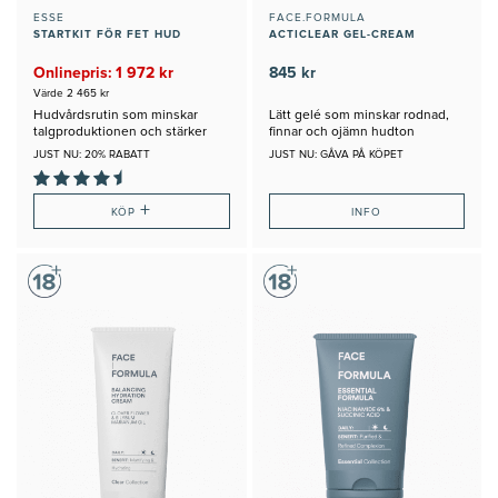
ESSE
FACE.FORMULA
STARTKIT FÖR FET HUD
ACTICLEAR GEL-CREAM
Onlinepris: 1 972 kr
845 kr
Värde 2 465 kr
Hudvårdsrutin som minskar
Lätt gelé som minskar rodnad,
talgproduktionen och stärker
finnar och ojämn hudton
huden
JUST NU: 20% RABATT
JUST NU: GÅVA PÅ KÖPET
+
KÖP
INFO