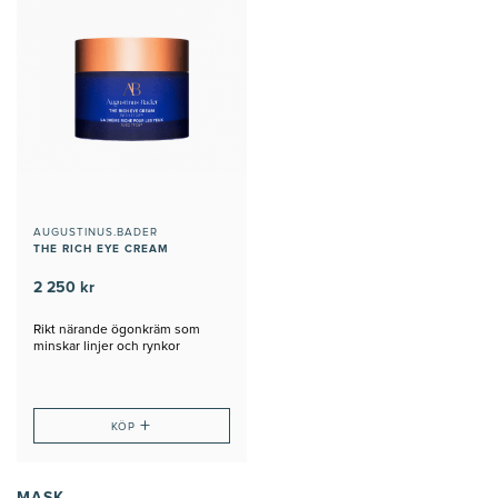
AUGUSTINUS.BADER
THE RICH EYE CREAM
2 250 kr
Rikt närande ögonkräm som
minskar linjer och rynkor
+
KÖP
MASK