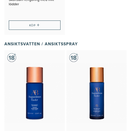
Skonsam rengöring med milt
lödder
+
KÖP
ANSIKTSVATTEN / ANSIKTSSPRAY