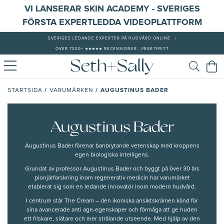
VI LANSERAR SKIN ACADEMY - SVERIGES
FÖRSTA EXPERTLEDDA VIDEOPLATTFORM
SVERIGES LEDANDE EXPERTER PÅ HUDVÅRD ONLINE
|
ÖVER 7200+ ★★★★★ RECENSIONER - FRAKTFRITT
/
/
AUGUSTINUS BADER
STARTSIDA
VARUMÄRKEN
Augustinus Bader
Augustinus Bader förenar banbrytande vetenskap med kroppens
egen biologiska intelligens.
Grundat av professor Augustinus Bader och byggt på över 30 års
pionjärforskning inom regenerativ medicin har varumärket
etablerat sig som en ledande innovatör inom modern hudvård.
I centrum står The Cream – den ikoniska ansiktskrämen känd för
sina avancerade anti age-egenskaper och förmåga att ge huden
ett friskare, slätare och mer strålande utseende. Med hjälp av den