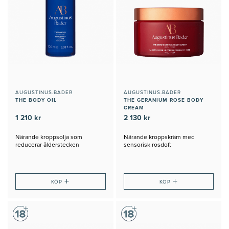
AUGUSTINUS.BADER
AUGUSTINUS.BADER
THE BODY OIL
THE GERANIUM ROSE BODY
CREAM
1 210 kr
2 130 kr
Närande kroppsolja som
Närande kroppskräm med
reducerar ålderstecken
sensorisk rosdoft
+
+
KÖP
KÖP