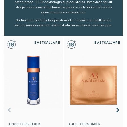
patenterade TFC8®-teknologin är produkterna utvecklade för att
stödja hudens naturliga förnyelseprocess och optimera hudens
egna reparationsmekanismer.
Sortimentet omfattar högpresterande hudvård som fuktkrämer,
serum, rengöringar och målinriktade behandlingar, samt kropps-
och hårvård utvecklad med samma vetenskapliga precision.
Genom att kombinera avancerad forskning, innovativa
BÄSTSÄLJARE
BÄSTSÄLJARE
formuleringar och exklusiva texturer erbjuder Augustinus Bader
en hudvårdsupplevelse där effektivitet möter lyx.
Innehållet och rekommendationerna på denna sida är framtagna
och granskade av våra auktoriserade hudterapeuter.
AUGUSTINUS.BADER
AUGUSTINUS.BADER