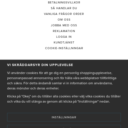
BETALNINGSVILLKOR
SÅ HANDLAR DU
VANLIGA FRÅGOR ORDER
OM OSS
JOBBA MED OSS
REKLAMATION
LOGGA IN
KUNDTJÄNST
COOKIE-INSTÄLLNINGAR
PRENUMERERA PÅ NYHETSBREV
VI SKRÄDDARSYR DIN UPPLEVELSE
Vi använder cookies för att ge dig en personlig shoppingupplevelse,
personanpassad annonsering och för hålla våra webbplatser tillförlitliga
och säkra. För detta ändamål samlar vi in information om användarna,
deras mönster och deras enheter.
Genom att ge min e-post, accepterar jag Seth och Sally
integritetspolicy
Klicka på "Okej" om du tillåter alla cookies eller välj vilka cookies du tillåter
och vilka du vill stänga av genom att klicka på "Inställningar" nedan.
De uppgifter du matar in kommer endast användas till våra nyhetsbrev.
INSTÄLLNINGAR