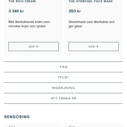
THE RICH CREAM
THE HYDROGEL FACE MASK
3 340 kr
350 kr
Rikt återfuktande kräm som
Sheetmask som återfuktar och
minskar linjer och rynkor
ger glow
+
+
KÖP
KÖP
FAQ
TFC8®
INVÄNJNING
ATT TÄNKA PÅ
RENGÖRING