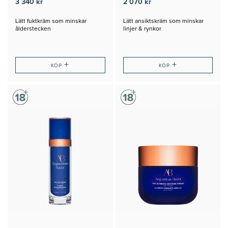
3 340 kr
2 070 kr
Lätt fuktkräm som minskar
Lätt ansiktskräm som minskar
ålderstecken
linjer & rynkor
+
+
KÖP
KÖP