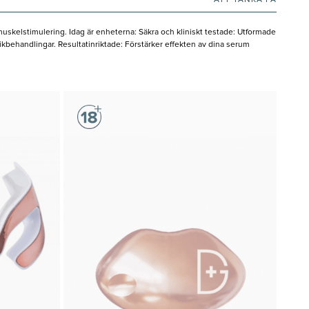
ATT TÄNKA PÅ
muskelstimulering. Idag är enheterna: Säkra och kliniskt testade: Utformade
ikbehandlingar. Resultatinriktade: Förstärker effekten av dina serum