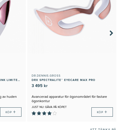
DR.DENNIS.GROSS
DR.
DRX SPECTRALITE FACEWARE PRO PINK LIMITED EDITION
DRX SPECTRALITE™ EYECARE MAX PRO
DRX
3 495 kr
2 4
ng av huden
Avancerad apparatur för ögonområdet för fastare
LED-
ögonkontur
JUST NU: GÅVA PÅ KÖPET
JUST
+
+
KÖP
KÖP