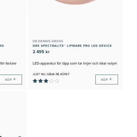
DR.DENNIS.GROSS
RO
DRX SPECTRALITE™ LIPWARE PRO LED DEVICE
2 495 kr
ör fastare
LED-apparatur för läpp som tar linjer och ökar volym
JUST NU: GÅVA PÅ KÖPET
+
+
KÖP
KÖP