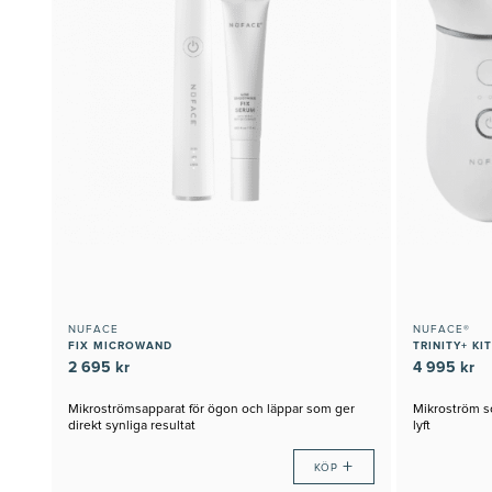
NUFACE
NUFACE®
FIX MICROWAND
TRINITY+ KIT
2 695 kr
4 995 kr
Mikroströmsapparat för ögon och läppar som ger
Mikroström s
direkt synliga resultat
lyft
+
KÖP