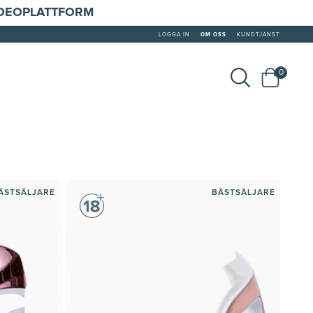
IDEOPLATTFORM
LOGGA IN
OM OSS
KUNDTJÄNST
0
ÄSTSÄLJARE
BÄSTSÄLJARE