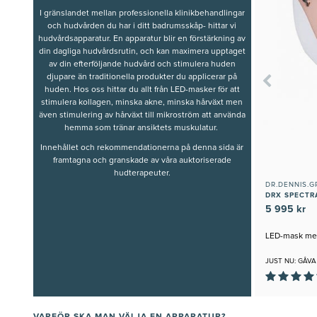
I gränslandet mellan professionella klinikbehandlingar
och hudvården du har i ditt badrumsskåp- hittar vi
hudvårdsapparatur. En apparatur blir en förstärkning av
din dagliga hudvårdsrutin, och kan maximera upptaget
av din efterföljande hudvård och stimulera huden
djupare än traditionella produkter du applicerar på
huden. Hos oss hittar du allt från LED-masker för att
stimulera kollagen, minska akne, minska hårväxt men
även stimulering av hårväxt till mikroström att använda
hemma som tränar ansiktets muskulatur.
Innehållet och rekommendationerna på denna sida är
framtagna och granskade av våra auktoriserade
hudterapeuter.
DR.DENNIS.G
DRX SPECTR
5 995 kr
LED-mask med 
JUST NU: GÅVA