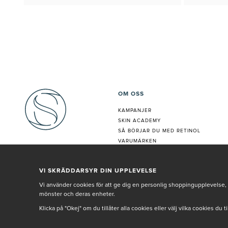
OM OSS
KAMPANJER
SKIN ACADEMY
S
Å BÖRJAR DU MED RETINOL
VARUMÄRKEN
HUDANALYS
BEHANDLING
VI SKRÄDDARSYR DIN UPPLEVELSE
VÅR PERSONAL
Vi använder cookies för att ge dig en personlig shoppingupplevelse, 
mönster och deras enheter.
Klicka på "Okej" om du tillåter alla cookies eller välj vilka cookies du 