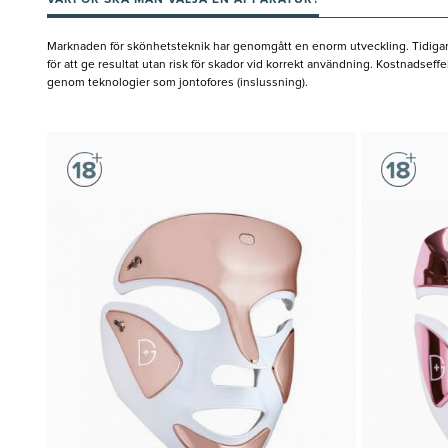
VARFÖR SKA MAN VÄLJA EN APPARATUR?
Marknaden för skönhetsteknik har genomgått en enorm utveckling. Tidigare kr
för att ge resultat utan risk för skador vid korrekt användning. Kostnadse
genom teknologier som jontofores (inslussning).