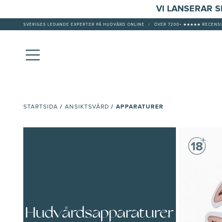
VI LANSERAR 
SVERIGES LEDANDE EXPERTER PÅ HUDVÅRD ONLINE
|
ÖVER 7200+ ★★★★★ RECENSI
/
/
APPARATURER
STARTSIDA
ANSIKTSVÅRD
Hudvårdsapparaturer