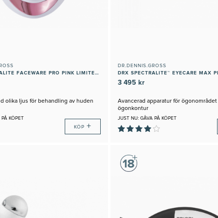
GROSS
DR.DENNIS.GROSS
DRX SPECTRALITE FACEWARE PRO PINK LIMITED EDITION
DRX SPECTRALITE™ EYECARE MAX P
3 495 kr
 olika ljus för behandling av huden
Avancerad apparatur för ögonområdet f
ögonkontur
 PÅ KÖPET
JUST NU: GÅVA PÅ KÖPET
+
KÖP