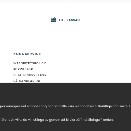
TILL KASSAN
KUNDSERVICE
INTEGRITETSPOLICY
KÖPVILLKOR
BETALNINGSVILLKOR
SÅ HANDLAR DU
VANLIGA FRÅGOR ORDER
OM OSS
JOBBA MED OSS
REKLAMATION
personanpassad annonsering och för hålla våra webbplatser tillförlitliga och säkra. 
COOKIE-INSTÄLLNINGAR
tillåter och vilka du vill stänga av genom att klicka på "Inställningar" nedan.