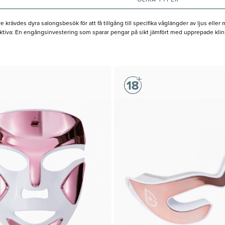
OLIKA TYPER
ävdes dyra salongsbesök för att få tillgång till specifika våglängder av ljus eller 
ffektiva: En engångsinvestering som sparar pengar på sikt jämfört med upprepade klin