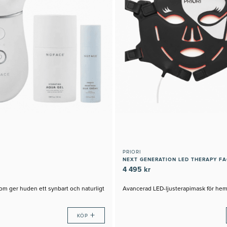
PRIORI
NEXT GENERATION LED THERAPY F
4 495 kr
om ger huden ett synbart och naturligt
Avancerad LED-ljusterapimask för he
+
KÖP