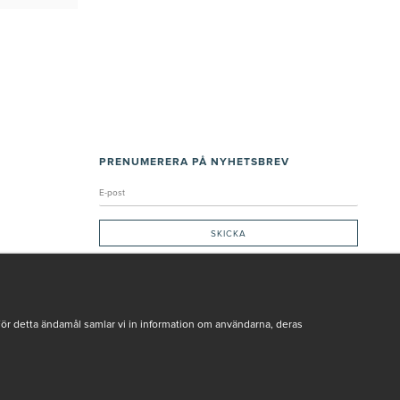
PRENUMERERA PÅ NYHETSBREV
Genom att ge min e-post, accepterar jag Seth och Sally
integritetspolicy
De uppgifter du matar in kommer endast användas till våra nyhetsbrev.
För detta ändamål samlar vi in information om användarna, deras