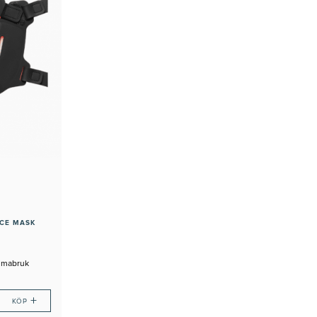
ACE MASK
mmabruk
+
KÖP