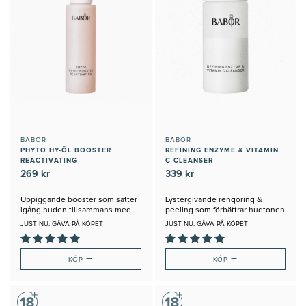
BABOR
BABOR
PHYTO HY-ÖL BOOSTER
REFINING ENZYME & VITAMIN
REACTIVATING
C CLEANSER
269 kr
339 kr
Uppiggande booster som sätter
Lystergivande rengöring &
igång huden tillsammans med
peeling som förbättrar hudtonen
Hy-Öl
JUST NU: GÅVA PÅ KÖPET
JUST NU: GÅVA PÅ KÖPET
+
+
KÖP
KÖP