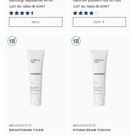
samtidigt skyddande för en
hand om problem hos fet hud
Gravid eller Ammande
JUST NU: GÅVA PÅ KÖPET
JUST NU: GÅVA PÅ KÖPET
+
INFO
KÖP
MESOESTETIC
MESOESTETIC
BRIGHTENING FOAM
HYDRACREAM FUSION