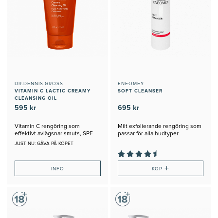
DR.DENNIS.GROSS
ENEOMEY
VITAMIN C LACTIC CREAMY
SOFT CLEANSER
CLEANSING OIL
595 kr
695 kr
Vitamin C rengöring som
Milt exfolierande rengöring som
effektivt avlägsnar smuts, SPF
passar för alla hudtyper
och makeup i ett steg.
JUST NU: GÅVA PÅ KÖPET
+
INFO
KÖP