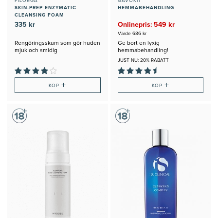
FILORGA
GÅVOKIT
SKIN-PREP ENZYMATIC
HEMMABEHANDLING
CLEANSING FOAM
335 kr
Onlinepris: 549 kr
Värde 686 kr
Rengöringsskum som gör huden
Ge bort en lyxig
mjuk och smidig
hemmabehandling!
JUST NU: 20% RABATT
+
+
KÖP
KÖP