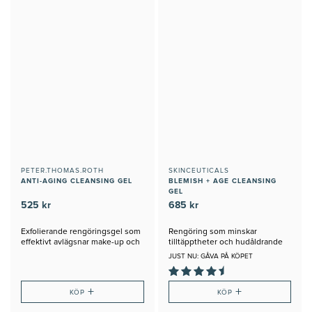
PETER.THOMAS.ROTH
SKINCEUTICALS
ANTI-AGING CLEANSING GEL
BLEMISH + AGE CLEANSING
GEL
525 kr
685 kr
Exfolierande rengöringsgel som
Rengöring som minskar
effektivt avlägsnar make-up och
tilltäpptheter och hudåldrande
orenheter
JUST NU: GÅVA PÅ KÖPET
+
+
KÖP
KÖP