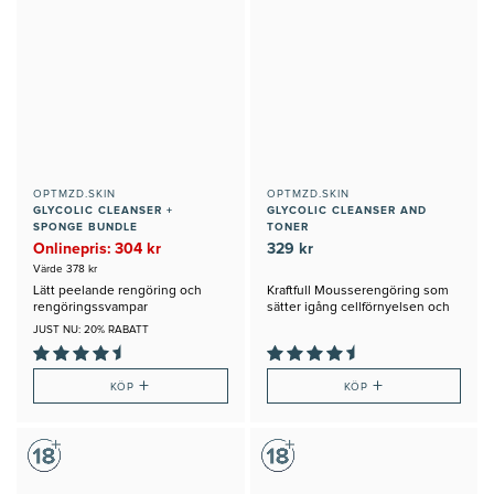
OPTMZD.SKIN
OPTMZD.SKIN
GLYCOLIC CLEANSER +
GLYCOLIC CLEANSER AND
SPONGE BUNDLE
TONER
Onlinepris: 304 kr
329 kr
Värde 378 kr
Lätt peelande rengöring och
Kraftfull Mousserengöring som
rengöringssvampar
sätter igång cellförnyelsen och
Djuprengör
JUST NU: 20% RABATT
+
+
KÖP
KÖP