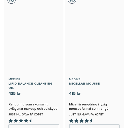
MEDIK8
MEDIK8
LIPID-BALANCE CLEANSING
MICELLAR MOUSSE
OIL
435 kr
415 kr
Rengöring som skonsamt
Micellär rengöring i lyxig
avlägsnar makeup och solskydd
mousseformat som rengör
skonsamt
JUST NU: GÅVA PÅ KÖPET
JUST NU: GÅVA PÅ KÖPET