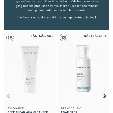
syror eftersom den hjälper till att få bort döda hudceller, sätta
igång hudens produktion av nya, friska hudceller, och minskar
även pigmentering och ojämn hudstrukutr.
Här har vi samlat alla rengöringar som ger lyster och glow!
BÄSTSÄLJARE
BÄSTSÄLJARE
EXUVIANCE
DERMACEUTIC
DEEP CLEAN AHA CLEANSER
FOAMER 15