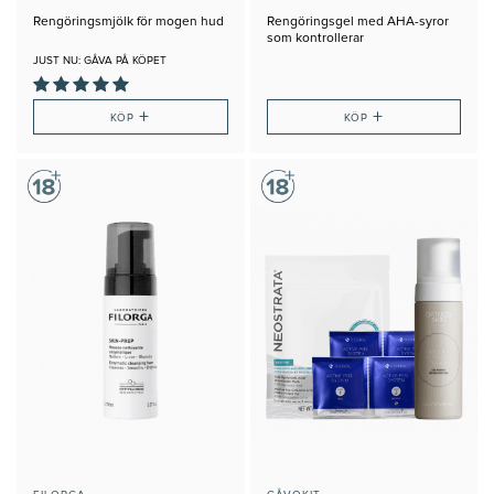
Rengöringsmjölk för mogen hud
Rengöringsgel med AHA-syror
som kontrollerar
talgproduktionen och orenheter
JUST NU: GÅVA PÅ KÖPET
+
+
KÖP
KÖP