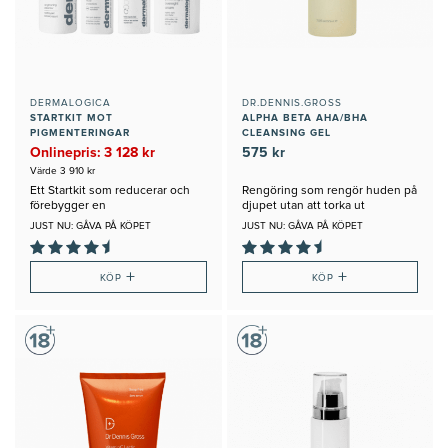
DERMALOGICA
DR.DENNIS.GROSS
STARTKIT MOT
ALPHA BETA AHA/BHA
PIGMENTERINGAR
CLEANSING GEL
Onlinepris: 3 128 kr
575 kr
Värde 3 910 kr
Ett Startkit som reducerar och
Rengöring som rengör huden på
förebygger en
djupet utan att torka ut
pigmenterad/ojämn hud
JUST NU: GÅVA PÅ KÖPET
JUST NU: GÅVA PÅ KÖPET
+
+
KÖP
KÖP