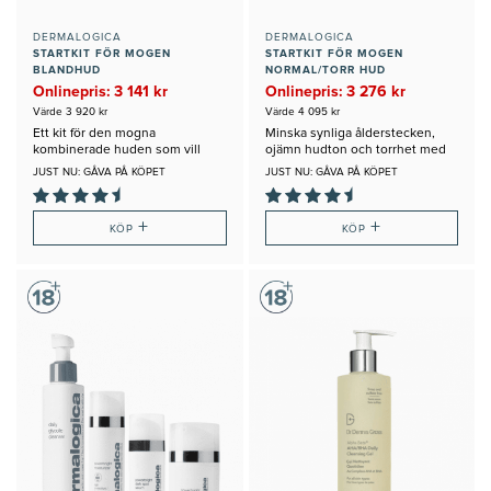
DERMALOGICA
DERMALOGICA
STARTKIT FÖR MOGEN
STARTKIT FÖR MOGEN
BLANDHUD
NORMAL/TORR HUD
Onlinepris: 3 141 kr
Onlinepris: 3 276 kr
Värde 3 920 kr
Värde 4 095 kr
Ett kit för den mogna
Minska synliga ålderstecken,
kombinerade huden som vill
ojämn hudton och torrhet med
jobba uppstramande och anti-
detta Startkit
JUST NU: GÅVA PÅ KÖPET
JUST NU: GÅVA PÅ KÖPET
age
+
+
KÖP
KÖP