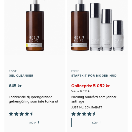
ESSE
ESSE
GEL CLEANSER
STARTKIT FÖR MOGEN HUD
645 kr
Onlinepris: 5 052 kr
Värde 6 315 kr
Löddrande djuprengörande
Naturlig hudvård som jobbar
gelrengöring som inte torkar ut
anti-age
huden
JUST NU: 20% RABATT
+
+
KÖP
KÖP