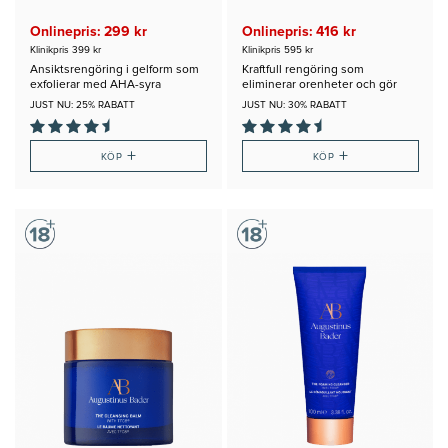
Onlinepris: 299 kr
Onlinepris: 416 kr
Klinikpris 399 kr
Klinikpris 595 kr
Ansiktsrengöring i gelform som
Kraftfull rengöring som
exfolierar med AHA-syra
eliminerar orenheter och gör
huden sammetslen
JUST NU: 25% RABATT
JUST NU: 30% RABATT
+
+
KÖP
KÖP