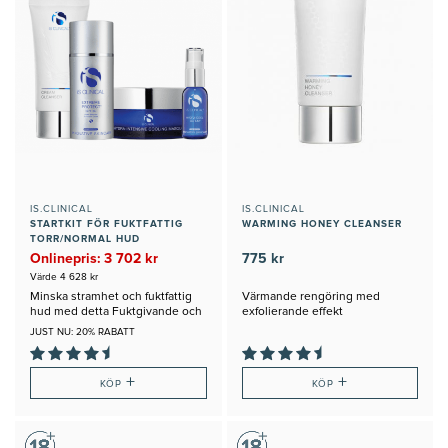
IS.CLINICAL
IS.CLINICAL
STARTKIT FÖR FUKTFATTIG
WARMING HONEY CLEANSER
TORR/NORMAL HUD
Onlinepris: 3 702 kr
775 kr
Värde 4 628 kr
Minska stramhet och fuktfattig
Värmande rengöring med
hud med detta Fuktgivande och
exfolierande effekt
närande kit från iS Clinical
JUST NU: 20% RABATT
+
+
KÖP
KÖP