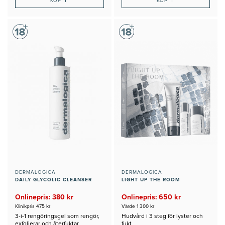
+
+
KÖP
KÖP
DERMALOGICA
DERMALOGICA
DAILY GLYCOLIC CLEANSER
LIGHT UP THE ROOM
Onlinepris: 380 kr
Onlinepris: 650 kr
Klinikpris 475 kr
Värde 1 300 kr
3-i-1 rengöringsgel som rengör,
Hudvård i 3 steg för lyster och
exfolierar och återfuktar
fukt