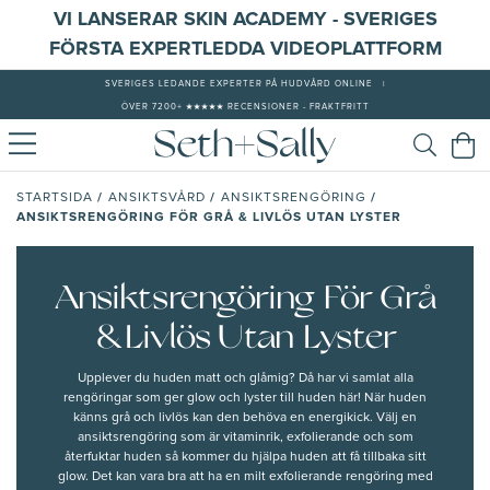
VI LANSERAR SKIN ACADEMY - SVERIGES
FÖRSTA EXPERTLEDDA VIDEOPLATTFORM
SVERIGES LEDANDE EXPERTER PÅ HUDVÅRD ONLINE
|
ÖVER 7200+ ★★★★★ RECENSIONER - FRAKTFRITT
/
/
/
STARTSIDA
ANSIKTSVÅRD
ANSIKTSRENGÖRING
ANSIKTSRENGÖRING FÖR GRÅ & LIVLÖS UTAN LYSTER
Ansiktsrengöring För Grå
& Livlös Utan Lyster
Upplever du huden matt och glåmig? Då har vi samlat alla
rengöringar som ger glow och lyster till huden här! När huden
känns grå och livlös kan den behöva en energikick. Välj en
ansiktsrengöring som är vitaminrik
, exfolierande och som
återfuktar huden så kommer du hjälpa huden att få tillbaka sitt
glow. Det kan vara bra att ha en milt exfolierande rengöring med