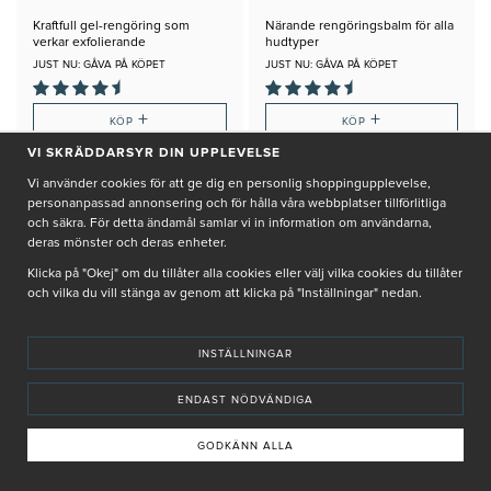
Kraftfull gel-rengöring som
Närande rengöringsbalm för alla
verkar exfolierande
hudtyper
JUST NU: GÅVA PÅ KÖPET
JUST NU: GÅVA PÅ KÖPET
+
+
KÖP
KÖP
VI SKRÄDDARSYR DIN UPPLEVELSE
Vi använder cookies för att ge dig en personlig shoppingupplevelse,
personanpassad annonsering och för hålla våra webbplatser tillförlitliga
och säkra. För detta ändamål samlar vi in information om användarna,
deras mönster och deras enheter.
Klicka på "Okej" om du tillåter alla cookies eller välj vilka cookies du tillåter
och vilka du vill stänga av genom att klicka på "Inställningar" nedan.
INSTÄLLNINGAR
ENDAST NÖDVÄNDIGA
GODKÄNN ALLA