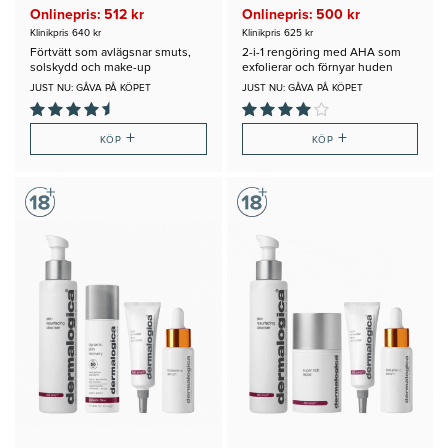
Onlinepris: 512 kr
Onlinepris: 500 kr
Klinikpris 640 kr
Klinikpris 625 kr
Förtvätt som avlägsnar smuts,
2-i-1 rengöring med AHA som
solskydd och make-up
exfolierar och förnyar huden
JUST NU: GÅVA PÅ KÖPET
JUST NU: GÅVA PÅ KÖPET
+
+
KÖP
KÖP