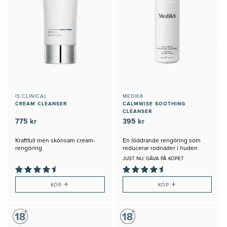
IS.CLINICAL
MEDIK8
CREAM CLEANSER
CALMWISE SOOTHING
CLEANSER
775 kr
395 kr
Kraftfull men skonsam cream-
En löddrande rengöring som
rengöring
reducerar rodnader i huden
JUST NU: GÅVA PÅ KÖPET
+
+
KÖP
KÖP