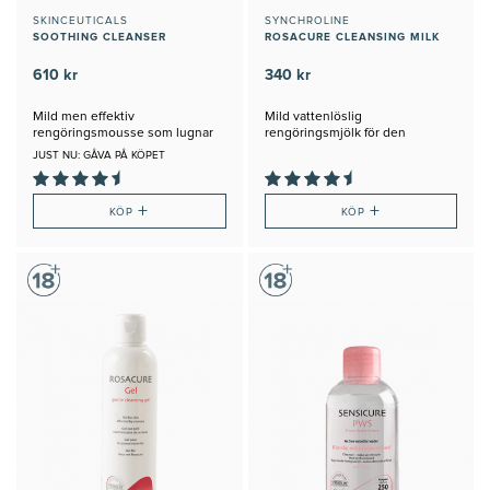
SKINCEUTICALS
SYNCHROLINE
SOOTHING CLEANSER
ROSACURE CLEANSING MILK
610 kr
340 kr
Mild men effektiv
Mild vattenlöslig
rengöringsmousse som lugnar
rengöringsmjölk för den
huden
känsligaste
JUST NU: GÅVA PÅ KÖPET
+
+
KÖP
KÖP