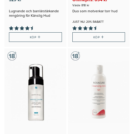
Värde 818 kr
Lugnande och barriärstärkande
Duo som motverkar torr hud
rengöring för Känslig Hud
JUST NU: 20% RABATT
+
+
KÖP
KÖP