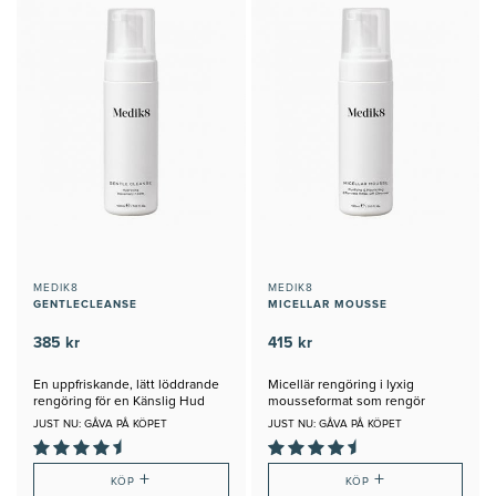
MEDIK8
MEDIK8
GENTLECLEANSE
MICELLAR MOUSSE
385 kr
415 kr
En uppfriskande, lätt löddrande
Micellär rengöring i lyxig
rengöring för en Känslig Hud
mousseformat som rengör
skonsamt
JUST NU: GÅVA PÅ KÖPET
JUST NU: GÅVA PÅ KÖPET
+
+
KÖP
KÖP