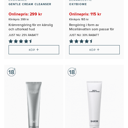
EXUVIANCE
DERMACEUTIC
GENTLE CREAM CLEANSER
OXYBIOME
Onlinepris: 299 kr
Onlinepris: 115 kr
Klinikpris 399 kr
Klinikpris 165 kr
Krämrengöring för en känslig
Rengöring i form av
och uttorkad hud
Micellärvatten som passar för
alla Hudtyper
JUST NU: 25% RABATT
JUST NU: 30% RABATT
+
+
KÖP
KÖP