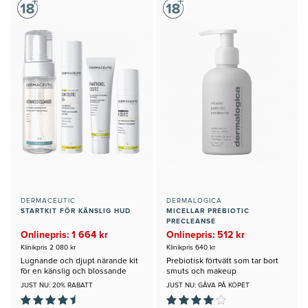
DERMACEUTIC
DERMALOGICA
STARTKIT FÖR KÄNSLIG HUD
MICELLAR PREBIOTIC
PRECLEANSE
Onlinepris: 1 664 kr
Onlinepris: 512 kr
Klinikpris 2 080 kr
Klinikpris 640 kr
Lugnande och djupt närande kit
Prebiotisk förtvätt som tar bort
för en känslig och blossande
smuts och makeup
hud
JUST NU: 20% RABATT
JUST NU: GÅVA PÅ KÖPET