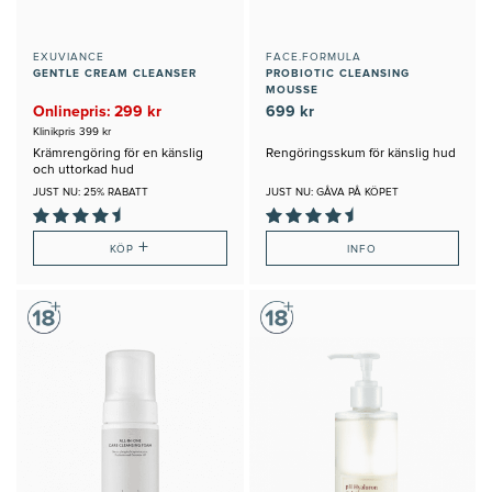
EXUVIANCE
FACE.FORMULA
GENTLE CREAM CLEANSER
PROBIOTIC CLEANSING
MOUSSE
Onlinepris: 299 kr
699 kr
Klinikpris 399 kr
Krämrengöring för en känslig
Rengöringsskum för känslig hud
och uttorkad hud
JUST NU: 25% RABATT
JUST NU: GÅVA PÅ KÖPET
+
KÖP
INFO