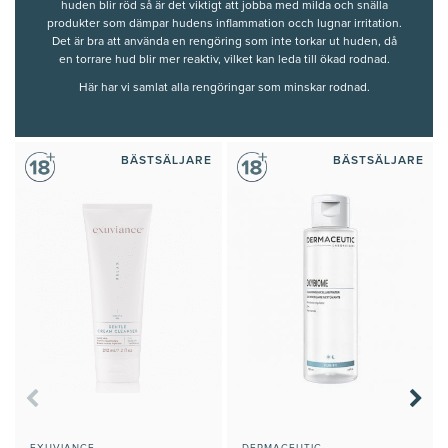
huden blir röd så är det viktigt att jobba med milda och snälla
produkter som dämpar hudens inflammation occh lugnar irritation.
Det är bra att använda en rengöring som inte torkar ut huden, då
en torrare hud blir mer reaktiv, vilket kan leda till ökad rodnad.
Här har vi samlat alla rengöringar som minskar rodnad.
BÄSTSÄLJARE
BÄSTSÄLJARE