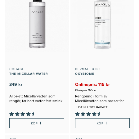
CODAGE
DERMACEUTIC
THE MICELLAR WATER
OXYBIOME
349 kr
Onlinepris: 115 kr
Klinikpris 165 kr
Allt-i-ett Micellärvatten som
Rengöring i form av
rengör, tar bort vattenfast smink
Micellärvatten som passar för
och spf
alla Hudtyper
JUST NU: 30% RABATT
+
+
KÖP
KÖP