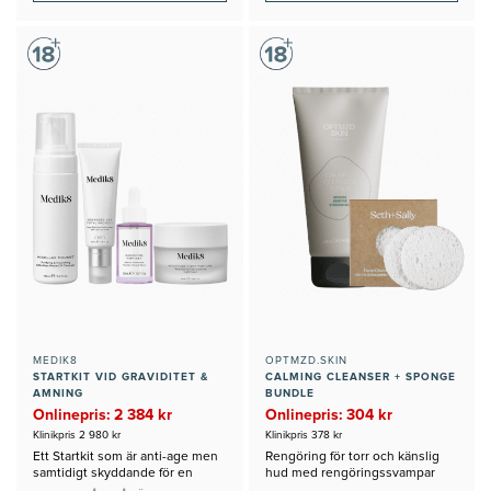
MEDIK8
OPTMZD.SKIN
STARTKIT VID GRAVIDITET &
CALMING CLEANSER + SPONGE
AMNING
BUNDLE
Onlinepris: 2 384 kr
Onlinepris: 304 kr
Klinikpris 2 980 kr
Klinikpris 378 kr
Ett Startkit som är anti-age men
Rengöring för torr och känslig
samtidigt skyddande för en
hud med rengöringssvampar
Gravid eller Ammande