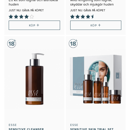
Ett kit som lugnar och återfuktar
Mild rengöring som lugnar,
huden
skyddar och mjukgör huden
JUST NU: GÅVA PÅ KÖPET
JUST NU: GÅVA PÅ KÖPET
+
+
KÖP
KÖP
ESSE
ESSE
SENSITIVE CLEANSER
SENSITIVE SKIN TRIAL SET