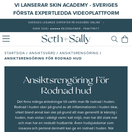
VI LANSERAR SKIN ACADEMY - SVERIGES
FÖRSTA EXPERTLEDDA VIDEOPLATTFORM
SVERIGES LEDANDE EXPERTER PÅ HUDVÅRD ONLINE
|
ÖVER 7200+ ★★★★★ RECENSIONER - FRAKTFRITT
/
/
/
STARTSIDA
ANSIKTSVÅRD
ANSIKTSRENGÖRING
ANSIKTSRENGÖRING FÖR RODNAD HUD
Ansiktsrengöring För
Rodnad hud
Det finns många anledningar till varför man får
rodnad i huden
.
Rodnad i huden sker på grund av att inflammationen i huden ökar,
vilket bland annat kan ske på grund att man generellt är känslig i
huden, man vistas i väldigt varm/ kall miljö, man har ätit stark mat
och man har en nedsatt hudbarriär. Även hudsjukdomar som
rosacea och perioral dermatit kan ge en rodnad i huden. När