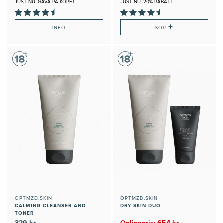
JUST NU: GÅVA PÅ KÖPET
JUST NU: 20% RABATT
+
INFO
KÖP
OPTMZD.SKIN
OPTMZD.SKIN
CALMING CLEANSER AND
DRY SKIN DUO
TONER
329 kr
Onlinepris: 654 kr