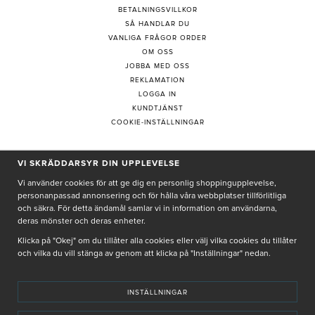
BETALNINGSVILLKOR
SÅ HANDLAR DU
VANLIGA FRÅGOR ORDER
OM OSS
JOBBA MED OSS
REKLAMATION
LOGGA IN
KUNDTJÄNST
COOKIE-INSTÄLLNINGAR
PRENUMERERA PÅ NYHETSBREV
VI SKRÄDDARSYR DIN UPPLEVELSE
Vi använder cookies för att ge dig en personlig shoppingupplevelse,
personanpassad annonsering och för hålla våra webbplatser tillförlitliga
och säkra. För detta ändamål samlar vi in information om användarna,
deras mönster och deras enheter.
Genom att ge min e-post, accepterar jag Seth och Sally
integritetspolicy
Klicka på "Okej" om du tillåter alla cookies eller välj vilka cookies du tillåter
och vilka du vill stänga av genom att klicka på "Inställningar" nedan.
De uppgifter du matar in kommer endast användas till våra nyhetsbrev.
INSTÄLLNINGAR